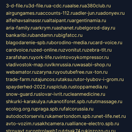
3-d-file.ru
3d-file.ru
a-cdc.ru
aalse.ru
a380club.ru
airgungames.ru
accounts-112.ru
adler-jun.ru
adonyev.ru
alfeihavsalnassr.ru
altaipant.ru
argentinamia.ru
aria-family.ru
arkrym.ru
ashanet.ru
belgorod-day.ru
bankaribi.ru
bandamn.ru
bigfatcc.ru
blagodarenie-spb.ru
borodino-media.ru
card-voice.ru
cardvoice.ru
zed-online.ru
zvonitut.ru
zebra-tlt.ru
zarafshan.ru
york-life.ru
vintovoykompressor.ru
vladivostok-map.ru
vlknrussia.ru
wasabi-shop.ru
webamator.ru
zaryna.ru
youtubefree.ru
x-ton.ru
trade-farm.ru
tajuncos.ru
taksu.ru
tor-lyubov-i-grom.ru
spayderhed-2022.ru
splclub.ru
stoppamedia.ru
snow-guard.ru
slovar-ivrit.ru
cleanmedicine.ru
shkurki-karakulya.ru
kanotiforet.spb.ru
tutmassage.ru
ecolog.org.ru
praga.spb.ru
falcorussia.ru
autodoctorservis.ru
kamertondom.spb.ru
net-life.net.ru
avto-vozim.ru
sakhcamera.ru
alliance-electro.spb.ru
stroyavt.ru
controlweb1.ru
tdsak74.ru
kinzozo-ru.ru