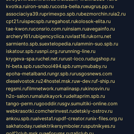
kvotka.ru
iron-snab.ru
costa-bella.ru
eugrus.pp.ru
associaciya39.ru
primexpo.spb.ru
bezmorchin.ru
ia2.ru
cpt21.ru
ispecspb.ru
regahost.ru
kolosok-elita.ru
tae-kwon.ru
consrio.com.ru
insiam.ru
avegainfo.ru
archery161.ru
bigencyclica.ru
vlast16.ru
korru.net
sarmiento.spb.su
extelopedia.ru
lammin-suo.spb.ru
iskatour.spb.ru
snpi.org.ru
running-line.ru
krygeva-spa.ru
chel.net.ru
rust-loco.ru
dugshop.ru
hl-beta.spb.ru
school494.spb.ru
mymubaby.ru
epoha-metalband.ru
ngr.spb.ru
rusgosnews.com
dieselvostok.ru
24hostel.msk.ru
w-dev.ru
f-ship.ru
regsmi.ru
filmnetwork.ru
malinasp.ru
kinosvin.ru
h2o-salon.ru
malutkayork.ru
deltaprim.spb.ru
tango-perm.ru
gooddir.ru
sgv.su
multiki-online.com
webkrasotki.com
cherinvest.ru
detskiy-ostrov.ru
ankou.spb.ru
alvesta1.ru
pdf-creator.ru
nix-files.org.ru
sakhatoday.ru
elektrikersymboler.ru
sputnikyes.ru
golf2club.msk.ru
aeforums.ru
zallclub.ru