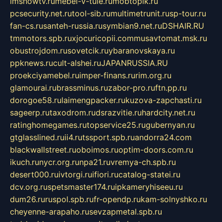
imshowtv.ru
mebel-v-tule.ru
mobtopik.ru
pcsecurity.net.ru
tool-sib.ru
multimetrunit.ru
sp-tour.ru
fan-cs.ru
santeh-russia.ru
symbian9.net.ru
DSHAIR.RU
tmmotors.spb.ru
xjocuricopii.com
musavtomat.msk.ru
obustrojdom.ru
sovetcik.ru
ybaranovskaya.ru
ppknews.ru
cult-alshei.ru
JAPANRUSSIA.RU
proekciyamebel.ru
imper-finans.ru
rim.org.ru
glamourai.ru
brassminus.ru
zabor-pro.ru
ftn.pp.ru
dorogoe58.ru
laimengpacker.ru
kuzova-zapchasti.ru
sageerp.ru
taxodrom.ru
dsrazvitie.ru
hardcity.net.ru
ratinghomegames.ru
topservice25.ru
gubernyan.ru
gtglasslined.ru
ii4.ru
tssport.spb.ru
andorra24.com
blackwallstreet.ru
oboimos.ru
optim-doors.com.ru
ikuch.ru
nycr.org.ru
npa21.ru
vremya-ch.spb.ru
desert000.ru
ivtorgi.ru
ifiori.ru
catalog-statei.ru
dcv.org.ru
spetsmaster174.ru
ipkameryhiseeu.ru
dum26.ru
ruspol.spb.ru
fr-opendp.ru
kam-solnyshko.ru
cheyenne-arapaho.ru
sevzapmetal.spb.ru