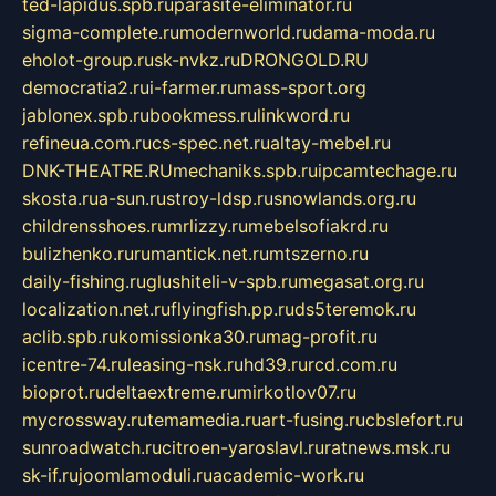
ted-lapidus.spb.ru
parasite-eliminator.ru
sigma-complete.ru
modernworld.ru
dama-moda.ru
eholot-group.ru
sk-nvkz.ru
DRONGOLD.RU
democratia2.ru
i-farmer.ru
mass-sport.org
jablonex.spb.ru
bookmess.ru
linkword.ru
refineua.com.ru
cs-spec.net.ru
altay-mebel.ru
DNK-THEATRE.RU
mechaniks.spb.ru
ipcamtechage.ru
skosta.ru
a-sun.ru
stroy-ldsp.ru
snowlands.org.ru
childrensshoes.ru
mrlizzy.ru
mebelsofiakrd.ru
bulizhenko.ru
rumantick.net.ru
mtszerno.ru
daily-fishing.ru
glushiteli-v-spb.ru
megasat.org.ru
localization.net.ru
flyingfish.pp.ru
ds5teremok.ru
aclib.spb.ru
komissionka30.ru
mag-profit.ru
icentre-74.ru
leasing-nsk.ru
hd39.ru
rcd.com.ru
bioprot.ru
deltaextreme.ru
mirkotlov07.ru
mycrossway.ru
temamedia.ru
art-fusing.ru
cbslefort.ru
sunroadwatch.ru
citroen-yaroslavl.ru
ratnews.msk.ru
sk-if.ru
joomlamoduli.ru
academic-work.ru