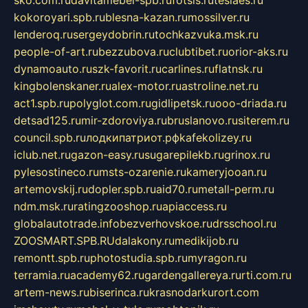
sko.com.ru
davitamebel-spb.ru
fotsis.ru
tesiaes.ru
kokoroyari.spb.ru
blesna-kazan.ru
mossilver.ru
lenderoq.ru
sergeydobrin.ru
tochkazvuka.msk.ru
people-of-art.ru
bezzubova.ru
clubtibet.ru
orior-aks.ru
dynamoauto.ru
szk-favorit.ru
carlines.ru
flatnsk.ru
kingbolenskaner.ru
alex-motor.ru
astroline.net.ru
act1.spb.ru
polyglot.com.ru
gidlipetsk.ru
ooo-driada.ru
detsad125.ru
mir-zdoroviya.ru
bruslanovo.ru
siterem.ru
council.spb.ru
лодкипатриот.рф
kafekolizey.ru
iclub.net.ru
gazon-easy.ru
sugarepilekb.ru
grinox.ru
pylesostineco.ru
msts-ozarenie.ru
kameryjooan.ru
artemovskij.ru
dopler.spb.ru
aid70.ru
metall-perm.ru
ndm.msk.ru
ratingzooshop.ru
apiaccess.ru
globalautotrade.info
bezverhovskoe.ru
drsschool.ru
ZOOSMART.SPB.RU
dalakony.ru
medikijob.ru
remontt.spb.ru
photostudia.spb.ru
myragon.ru
terramia.ru
academy62.ru
gardengallereya.ru
rti.com.ru
artem-news.ru
biserinca.ru
krasnodarkurort.com