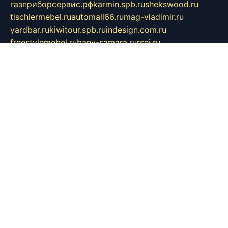
газприборсервис.рф
karmin.spb.ru
shekswood.ru
tischlermebel.ru
automall66.ru
mag-vladimir.ru
yardbar.ru
kiwitour.spb.ru
indesign.com.ru
freestylemebel.ru
bany-samara.ru
rsei.ru
naidisvoyput.ru
mgsn-invest.ru
ipkamerasannce.ru
alicante-house.ru
ibelka74.ru
cozyhouse.info
vlkargalev-studio.ru
700mb.ru
figura-ufa.ru
alina-live.ru
belarusiannews.ru
womenknow.ru
dos-vniimk.ru
sega.net.ru
dv.net.ru
phenomenonsofhistory.com
telesputnik.net.ru
wall.pp.ru
pylesosroidmi.ru
gtc-clan.ru
cligs.ru
bibikazap.ru
popova.org.ru
netwhistler.spb.ru
bellvil.ru
bonzon.ru
iss-vladik.ru
defiparis.net.ru
las-gryzas.ru
amku.ru
electednews.spb.ru
feather.org.ru
spar72.ru
tankiigri.ru
dominus.com.ru
ibtree.ru
sanykool.pp.ru
unixlib.org.ru
menatep.spb.ru
gartenterrassen.ru
printeka.ru
skvozilka.com.ru
parkovka-pub.ru
lovemobi.ru
art-ru.ru
emulatorz.com.ru
alucomp.com.ru
tatforum.com.ru