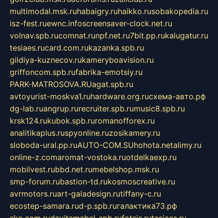
multimodal.msk.ru
habaigry.ru
haikko.ru
sobakopedia.ru
isz-fest.ru
ewnc.info
screensaver-clock.net.ru
volnav.spb.ru
comnat.ru
npf.net.ru
7bit.pp.ru
kalugatur.ru
tesiaes.ru
card.com.ru
kazanka.spb.ru
gildiya-kuznecov.ru
kameryboavision.ru
griffoncom.spb.ru
fabrika-emotsiy.ru
PARK-MATROSOVA.RU
agat.spb.ru
avtoyurist-moskva1.ru
hardware.org.ru
схема-авто.рф
dg-lab.ru
angrup.ru
recruiter.spb.ru
music8.spb.ru
krsk124.ru
kubok.spb.ru
romanofforex.ru
analitikaplus.ru
spyonline.ru
zosikamery.ru
sloboda-ural.pp.ru
AUTO-COM.SU
hohota.net
alimy.ru
online-z.com
aromat-vostoka.ru
otdelkaexp.ru
mobilvest.ru
bbd.net.ru
mebelshop.msk.ru
smp-forum.ru
bastion-td.ru
kosmoscreative.ru
avrmotors.ru
art-galadesign.ru
tiffany-c.ru
ecostep-samara.ru
d-p.spb.ru
галактика73.рф