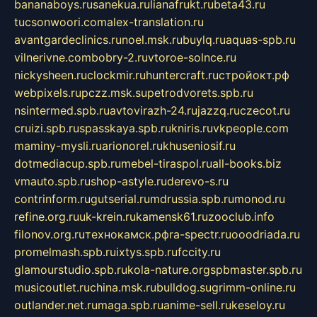
bananaboys.ru
sanekua.ru
lianafrukt.ru
beta43.ru
tucsonwoori.com
alex-translation.ru
avantgardeclinics.ru
noel.msk.ru
buylq.ru
aquas-spb.ru
vilnerivne.com
bobry-2.ru
vtoroe-solnce.ru
nickysheen.ru
clockmir.ru
huntercraft.ru
стройокт.рф
webpixels.ru
pczz.msk.su
petrodvorets.spb.ru
nsintermed.spb.ru
avtovirazh-24.ru
jazzq.ru
czecot.ru
cruizi.spb.ru
spasskaya.spb.ru
kniris.ru
vkpeople.com
maminy-mysli.ru
arionorel.ru
khuseniosif.ru
dotmediacup.spb.ru
mebel-tiraspol.ru
all-books.biz
vmauto.spb.ru
shop-astyle.ru
derevo-s.ru
contrinform.ru
gutserial.ru
mdrussia.spb.ru
monod.ru
refine.org.ru
uk-krein.ru
kamensk61.ru
zooclub.info
filonov.org.ru
технокамск.рф
ra-spectr.ru
ooodriada.ru
promelmash.spb.ru
ixtys.spb.ru
fccity.ru
glamourstudio.spb.ru
kola-nature.org
spbmaster.spb.ru
musicoutlet.ru
china.msk.ru
bulldog.su
grimm-online.ru
outlander.net.ru
maga.spb.ru
anime-sell.ru
keseloy.ru