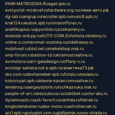
PARK-MATROSOVA.RU
agat.spb.ru
avtoyurist-moskva1.ru
hardware.org.ru
схема-авто.рф
dg-lab.ru
angrup.ru
recruiter.spb.ru
music8.spb.ru
krsk124.ru
kubok.spb.ru
romanofforex.ru
analitikaplus.ru
spyonline.ru
zosikamery.ru
sloboda-ural.pp.ru
AUTO-COM.SU
hohota.net
alimy.ru
online-z.com
aromat-vostoka.ru
otdelkaexp.ru
mobilvest.ru
bbd.net.ru
mebelshop.msk.ru
smp-forum.ru
bastion-td.ru
kosmoscreative.ru
avrmotors.ru
art-galadesign.ru
tiffany-c.ru
ecostep-samara.ru
d-p.spb.ru
галактика73.рф
sko.com.ru
davitamebel-spb.ru
fotsis.ru
tesiaes.ru
kokoroyari.spb.ru
blesna-kazan.ru
mossilver.ru
lenderoq.ru
sergeydobrin.ru
tochkazvuka.msk.ru
people-of-art.ru
bezzubova.ru
clubtibet.ru
orior-aks.ru
dynamoauto.ru
szk-favorit.ru
carlines.ru
flatnsk.ru
kingbolenskaner.ru
alex-motor.ru
astroline.net.ru
act1.spb.ru
polyglot.com.ru
gidlipetsk.ru
ooo-driada.ru