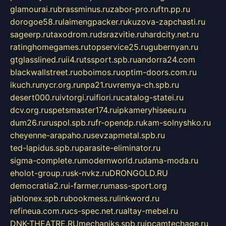
glamourai.ru
brassminus.ru
zabor-pro.ru
ftn.pp.ru
dorogoe58.ru
laimengpacker.ru
kuzova-zapchasti.ru
sageerp.ru
taxodrom.ru
dsrazvitie.ru
hardcity.net.ru
ratinghomegames.ru
topservice25.ru
gubernyan.ru
gtglasslined.ru
ii4.ru
tssport.spb.ru
andorra24.com
blackwallstreet.ru
oboimos.ru
optim-doors.com.ru
ikuch.ru
nycr.org.ru
npa21.ru
vremya-ch.spb.ru
desert000.ru
ivtorgi.ru
ifiori.ru
catalog-statei.ru
dcv.org.ru
spetsmaster174.ru
ipkameryhiseeu.ru
dum26.ru
ruspol.spb.ru
fr-opendp.ru
kam-solnyshko.ru
cheyenne-arapaho.ru
sevzapmetal.spb.ru
ted-lapidus.spb.ru
parasite-eliminator.ru
sigma-complete.ru
modernworld.ru
dama-moda.ru
eholot-group.ru
sk-nvkz.ru
DRONGOLD.RU
democratia2.ru
i-farmer.ru
mass-sport.org
jablonex.spb.ru
bookmess.ru
linkword.ru
refineua.com.ru
cs-spec.net.ru
altay-mebel.ru
DNK-THEATRE.RU
mechaniks.spb.ru
ipcamtechage.ru