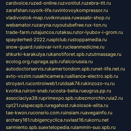
cardvoice.ru
zed-online.ru
zvonitut.ru
zebra-tlt.ru
zarafshan.ru
york-life.ru
vintovoykompressor.ru
vladivostok-map.ru
vlknrussia.ru
wasabi-shop.ru
webamator.ru
zaryna.ru
youtubefree.ru
x-ton.ru
trade-farm.ru
tajuncos.ru
taksu.ru
tor-lyubov-i-grom.ru
spayderhed-2022.ru
splclub.ru
stoppamedia.ru
snow-guard.ru
slovar-ivrit.ru
cleanmedicine.ru
shkurki-karakulya.ru
kanotiforet.spb.ru
tutmassage.ru
ecolog.org.ru
praga.spb.ru
falcorussia.ru
autodoctorservis.ru
kamertondom.spb.ru
net-life.net.ru
avto-vozim.ru
sakhcamera.ru
alliance-electro.spb.ru
stroyavt.ru
controlweb1.ru
tdsak74.ru
kinzozo-ru.ru
kvotka.ru
iron-snab.ru
costa-bella.ru
eugrus.pp.ru
associaciya39.ru
primexpo.spb.ru
bezmorchin.ru
ia2.ru
cpt21.ru
ispecspb.ru
regahost.ru
kolosok-elita.ru
tae-kwon.ru
consrio.com.ru
insiam.ru
avegainfo.ru
archery161.ru
bigencyclica.ru
vlast16.ru
korru.net
sarmiento.spb.su
extelopedia.ru
lammin-suo.spb.ru