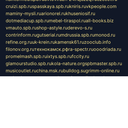
cruizi.spb.ru
spasskaya.spb.ru
kniris.ru
vkpeople.com
maminy-mysli.ru
arionorel.ru
khuseniosif.ru
dotmediacup.spb.ru
mebel-tiraspol.ru
all-books.biz
vmauto.spb.ru
shop-astyle.ru
derevo-s.ru
contrinform.ru
gutserial.ru
mdrussia.spb.ru
monod.ru
refine.org.ru
uk-krein.ru
kamensk61.ru
zooclub.info
filonov.org.ru
технокамск.рф
ra-spectr.ru
ooodriada.ru
promelmash.spb.ru
ixtys.spb.ru
fccity.ru
glamourstudio.spb.ru
kola-nature.org
spbmaster.spb.ru
musicoutlet.ru
china.msk.ru
bulldog.su
grimm-online.ru
outlander.net.ru
maga.spb.ru
anime-sell.ru
keseloy.ru
газприборсервис.рф
karmin.spb.ru
shekswood.ru
tischlermebel.ru
automall66.ru
mag-vladimir.ru
yardbar.ru
kiwitour.spb.ru
indesign.com.ru
freestylemebel.ru
bany-samara.ru
rsei.ru
naidisvoyput.ru
mgsn-invest.ru
ipkamerasannce.ru
alicante-house.ru
ibelka74.ru
cozyhouse.info
vlkargalev-studio.ru
700mb.ru
figura-ufa.ru
alina-live.ru