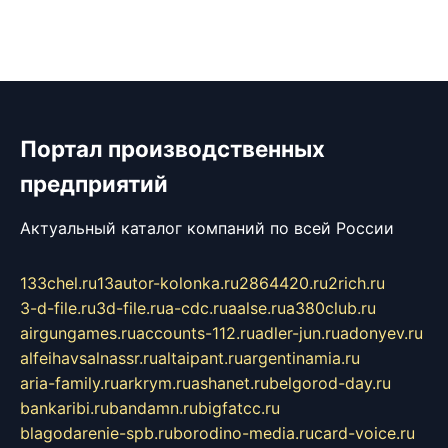
Портал производственных
предприятий
Актуальный каталог компаний по всей России
133chel.ru
13autor-kolonka.ru
2864420.ru
2rich.ru
3-d-file.ru
3d-file.ru
a-cdc.ru
aalse.ru
a380club.ru
airgungames.ru
accounts-112.ru
adler-jun.ru
adonyev.ru
alfeihavsalnassr.ru
altaipant.ru
argentinamia.ru
aria-family.ru
arkrym.ru
ashanet.ru
belgorod-day.ru
bankaribi.ru
bandamn.ru
bigfatcc.ru
blagodarenie-spb.ru
borodino-media.ru
card-voice.ru