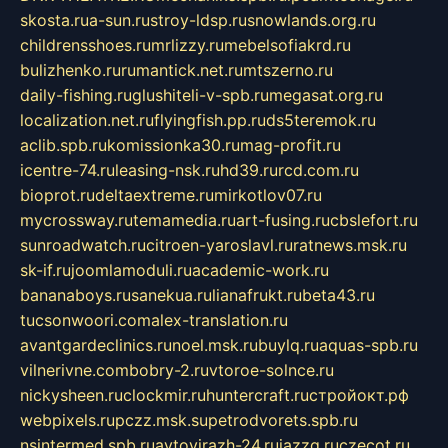
skosta.ru
a-sun.ru
stroy-ldsp.ru
snowlands.org.ru
childrensshoes.ru
mrlizzy.ru
mebelsofiakrd.ru
bulizhenko.ru
rumantick.net.ru
mtszerno.ru
daily-fishing.ru
glushiteli-v-spb.ru
megasat.org.ru
localization.net.ru
flyingfish.pp.ru
ds5teremok.ru
aclib.spb.ru
komissionka30.ru
mag-profit.ru
icentre-74.ru
leasing-nsk.ru
hd39.ru
rcd.com.ru
bioprot.ru
deltaextreme.ru
mirkotlov07.ru
mycrossway.ru
temamedia.ru
art-fusing.ru
cbslefort.ru
sunroadwatch.ru
citroen-yaroslavl.ru
ratnews.msk.ru
sk-if.ru
joomlamoduli.ru
academic-work.ru
bananaboys.ru
sanekua.ru
lianafrukt.ru
beta43.ru
tucsonwoori.com
alex-translation.ru
avantgardeclinics.ru
noel.msk.ru
buylq.ru
aquas-spb.ru
vilnerivne.com
bobry-2.ru
vtoroe-solnce.ru
nickysheen.ru
clockmir.ru
huntercraft.ru
стройокт.рф
webpixels.ru
pczz.msk.su
petrodvorets.spb.ru
nsintermed.spb.ru
avtovirazh-24.ru
jazzq.ru
czecot.ru