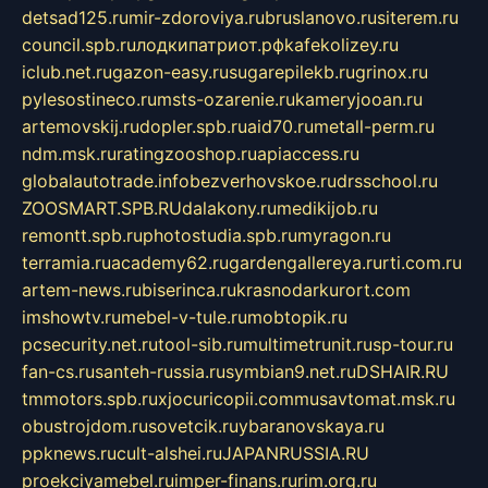
detsad125.ru
mir-zdoroviya.ru
bruslanovo.ru
siterem.ru
council.spb.ru
лодкипатриот.рф
kafekolizey.ru
iclub.net.ru
gazon-easy.ru
sugarepilekb.ru
grinox.ru
pylesostineco.ru
msts-ozarenie.ru
kameryjooan.ru
artemovskij.ru
dopler.spb.ru
aid70.ru
metall-perm.ru
ndm.msk.ru
ratingzooshop.ru
apiaccess.ru
globalautotrade.info
bezverhovskoe.ru
drsschool.ru
ZOOSMART.SPB.RU
dalakony.ru
medikijob.ru
remontt.spb.ru
photostudia.spb.ru
myragon.ru
terramia.ru
academy62.ru
gardengallereya.ru
rti.com.ru
artem-news.ru
biserinca.ru
krasnodarkurort.com
imshowtv.ru
mebel-v-tule.ru
mobtopik.ru
pcsecurity.net.ru
tool-sib.ru
multimetrunit.ru
sp-tour.ru
fan-cs.ru
santeh-russia.ru
symbian9.net.ru
DSHAIR.RU
tmmotors.spb.ru
xjocuricopii.com
musavtomat.msk.ru
obustrojdom.ru
sovetcik.ru
ybaranovskaya.ru
ppknews.ru
cult-alshei.ru
JAPANRUSSIA.RU
proekciyamebel.ru
imper-finans.ru
rim.org.ru