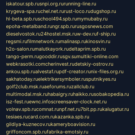
iskatour.spb.ru
snpi.org.ru
running-line.ru
krygeva-spa.ru
chel.net.ru
rust-loco.ru
dugshop.ru
hl-beta.spb.ru
school494.spb.ru
mymubaby.ru
epoha-metalband.ru
ngr.spb.ru
rusgosnews.com
dieselvostok.ru
24hostel.msk.ru
w-dev.ru
f-ship.ru
regsmi.ru
filmnetwork.ru
malinasp.ru
kinosvin.ru
h2o-salon.ru
malutkayork.ru
deltaprim.spb.ru
tango-perm.ru
gooddir.ru
sgv.su
multiki-online.com
webkrasotki.com
cherinvest.ru
detskiy-ostrov.ru
ankou.spb.ru
alvesta1.ru
pdf-creator.ru
nix-files.org.ru
sakhatoday.ru
elektrikersymboler.ru
sputnikyes.ru
golf2club.msk.ru
aeforums.ru
zallclub.ru
multimodal.msk.ru
habaigry.ru
haikko.ru
sobakopedia.ru
isz-fest.ru
ewnc.info
screensaver-clock.net.ru
volnav.spb.ru
comnat.ru
npf.net.ru
7bit.pp.ru
kalugatur.ru
tesiaes.ru
card.com.ru
kazanka.spb.ru
gildiya-kuznecov.ru
kameryboavision.ru
griffoncom.spb.ru
fabrika-emotsiy.ru