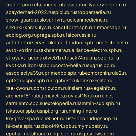
trade-farm.ru
tajuncos.ru
taksu.ru
tor-lyubov-i-grom.ru
spayderhed-2022.ru
splclub.ru
stoppamedia.ru
snow-guard.ru
slovar-ivrit.ru
cleanmedicine.ru
shkurki-karakulya.ru
kanotiforet.spb.ru
tutmassage.ru
ecolog.org.ru
praga.spb.ru
falcorussia.ru
autodoctorservis.ru
kamertondom.spb.ru
net-life.net.ru
avto-vozim.ru
sakhcamera.ru
alliance-electro.spb.ru
stroyavt.ru
controlweb1.ru
tdsak74.ru
kinzozo-ru.ru
kvotka.ru
iron-snab.ru
costa-bella.ru
eugrus.pp.ru
associaciya39.ru
primexpo.spb.ru
bezmorchin.ru
ia2.ru
cpt21.ru
ispecspb.ru
regahost.ru
kolosok-elita.ru
tae-kwon.ru
consrio.com.ru
insiam.ru
avegainfo.ru
archery161.ru
bigencyclica.ru
vlast16.ru
korru.net
sarmiento.spb.su
extelopedia.ru
lammin-suo.spb.ru
iskatour.spb.ru
snpi.org.ru
running-line.ru
krygeva-spa.ru
chel.net.ru
rust-loco.ru
dugshop.ru
hl-beta.spb.ru
school494.spb.ru
mymubaby.ru
epoha-metalband.ru
ngr.spb.ru
rusgosnews.com