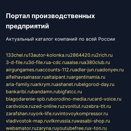
Портал производственных
предприятий
Актуальный каталог компаний по всей России
133chel.ru
13autor-kolonka.ru
2864420.ru
2rich.ru
3-d-file.ru
3d-file.ru
a-cdc.ru
aalse.ru
a380club.ru
airgungames.ru
accounts-112.ru
adler-jun.ru
adonyev.ru
alfeihavsalnassr.ru
altaipant.ru
argentinamia.ru
aria-family.ru
arkrym.ru
ashanet.ru
belgorod-day.ru
bankaribi.ru
bandamn.ru
bigfatcc.ru
blagodarenie-spb.ru
borodino-media.ru
card-voice.ru
cardvoice.ru
zed-online.ru
zvonitut.ru
zebra-tlt.ru
zarafshan.ru
york-life.ru
vintovoykompressor.ru
vladivostok-map.ru
vlknrussia.ru
wasabi-shop.ru
webamator.ru
zaryna.ru
youtubefree.ru
x-ton.ru