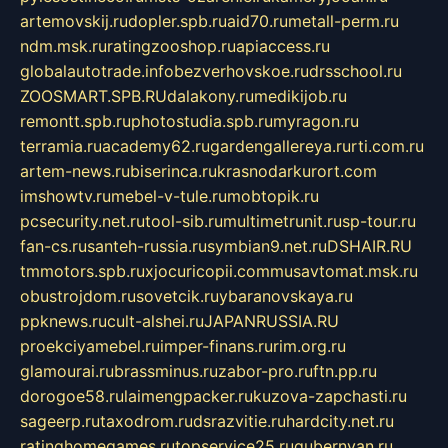
artemovskij.ru
dopler.spb.ru
aid70.ru
metall-perm.ru
ndm.msk.ru
ratingzooshop.ru
apiaccess.ru
globalautotrade.info
bezverhovskoe.ru
drsschool.ru
ZOOSMART.SPB.RU
dalakony.ru
medikijob.ru
remontt.spb.ru
photostudia.spb.ru
myragon.ru
terramia.ru
academy62.ru
gardengallereya.ru
rti.com.ru
artem-news.ru
biserinca.ru
krasnodarkurort.com
imshowtv.ru
mebel-v-tule.ru
mobtopik.ru
pcsecurity.net.ru
tool-sib.ru
multimetrunit.ru
sp-tour.ru
fan-cs.ru
santeh-russia.ru
symbian9.net.ru
DSHAIR.RU
tmmotors.spb.ru
xjocuricopii.com
musavtomat.msk.ru
obustrojdom.ru
sovetcik.ru
ybaranovskaya.ru
ppknews.ru
cult-alshei.ru
JAPANRUSSIA.RU
proekciyamebel.ru
imper-finans.ru
rim.org.ru
glamourai.ru
brassminus.ru
zabor-pro.ru
ftn.pp.ru
dorogoe58.ru
laimengpacker.ru
kuzova-zapchasti.ru
sageerp.ru
taxodrom.ru
dsrazvitie.ru
hardcity.net.ru
ratinghomegames.ru
topservice25.ru
gubernyan.ru