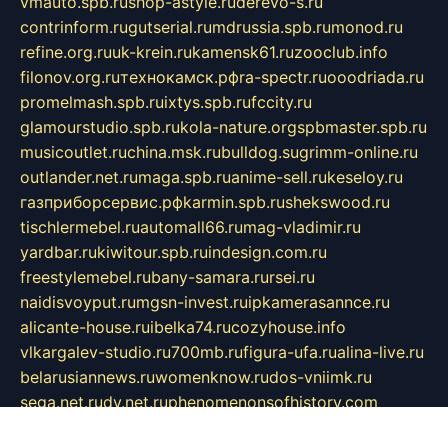
vmauto.spb.ru
shop-astyle.ru
derevo-s.ru
contrinform.ru
gutserial.ru
mdrussia.spb.ru
monod.ru
refine.org.ru
uk-krein.ru
kamensk61.ru
zooclub.info
filonov.org.ru
технокамск.рф
ra-spectr.ru
ooodriada.ru
promelmash.spb.ru
ixtys.spb.ru
fccity.ru
glamourstudio.spb.ru
kola-nature.org
spbmaster.spb.ru
musicoutlet.ru
china.msk.ru
bulldog.su
grimm-online.ru
outlander.net.ru
maga.spb.ru
anime-sell.ru
keseloy.ru
газприборсервис.рф
karmin.spb.ru
shekswood.ru
tischlermebel.ru
automall66.ru
mag-vladimir.ru
yardbar.ru
kiwitour.spb.ru
indesign.com.ru
freestylemebel.ru
bany-samara.ru
rsei.ru
naidisvoyput.ru
mgsn-invest.ru
ipkamerasannce.ru
alicante-house.ru
ibelka74.ru
cozyhouse.info
vlkargalev-studio.ru
700mb.ru
figura-ufa.ru
alina-live.ru
belarusiannews.ru
womenknow.ru
dos-vniimk.ru
sega.net.ru
dv.net.ru
phenomenonsofhistory.com
telesputnik.net.ru
wall.pp.ru
pylesosroidmi.ru