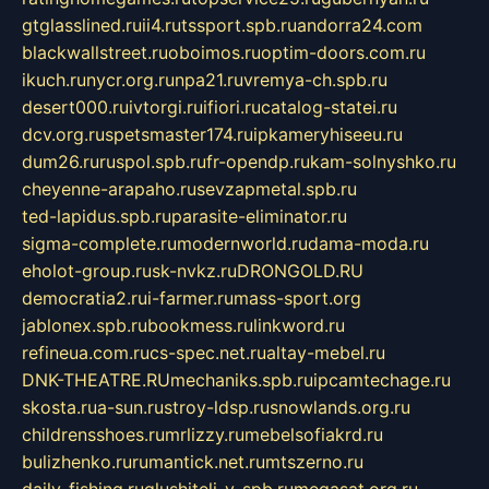
gtglasslined.ru
ii4.ru
tssport.spb.ru
andorra24.com
blackwallstreet.ru
oboimos.ru
optim-doors.com.ru
ikuch.ru
nycr.org.ru
npa21.ru
vremya-ch.spb.ru
desert000.ru
ivtorgi.ru
ifiori.ru
catalog-statei.ru
dcv.org.ru
spetsmaster174.ru
ipkameryhiseeu.ru
dum26.ru
ruspol.spb.ru
fr-opendp.ru
kam-solnyshko.ru
cheyenne-arapaho.ru
sevzapmetal.spb.ru
ted-lapidus.spb.ru
parasite-eliminator.ru
sigma-complete.ru
modernworld.ru
dama-moda.ru
eholot-group.ru
sk-nvkz.ru
DRONGOLD.RU
democratia2.ru
i-farmer.ru
mass-sport.org
jablonex.spb.ru
bookmess.ru
linkword.ru
refineua.com.ru
cs-spec.net.ru
altay-mebel.ru
DNK-THEATRE.RU
mechaniks.spb.ru
ipcamtechage.ru
skosta.ru
a-sun.ru
stroy-ldsp.ru
snowlands.org.ru
childrensshoes.ru
mrlizzy.ru
mebelsofiakrd.ru
bulizhenko.ru
rumantick.net.ru
mtszerno.ru
daily-fishing.ru
glushiteli-v-spb.ru
megasat.org.ru