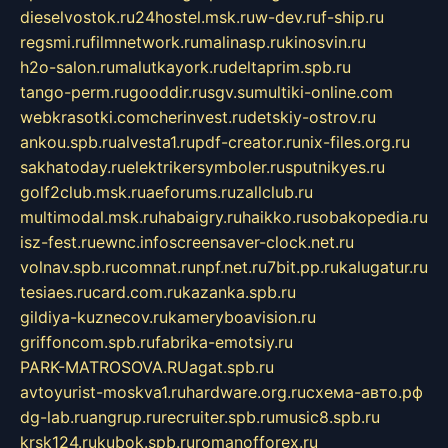
dieselvostok.ru
24hostel.msk.ru
w-dev.ru
f-ship.ru
regsmi.ru
filmnetwork.ru
malinasp.ru
kinosvin.ru
h2o-salon.ru
malutkayork.ru
deltaprim.spb.ru
tango-perm.ru
gooddir.ru
sgv.su
multiki-online.com
webkrasotki.com
cherinvest.ru
detskiy-ostrov.ru
ankou.spb.ru
alvesta1.ru
pdf-creator.ru
nix-files.org.ru
sakhatoday.ru
elektrikersymboler.ru
sputnikyes.ru
golf2club.msk.ru
aeforums.ru
zallclub.ru
multimodal.msk.ru
habaigry.ru
haikko.ru
sobakopedia.ru
isz-fest.ru
ewnc.info
screensaver-clock.net.ru
volnav.spb.ru
comnat.ru
npf.net.ru
7bit.pp.ru
kalugatur.ru
tesiaes.ru
card.com.ru
kazanka.spb.ru
gildiya-kuznecov.ru
kameryboavision.ru
griffoncom.spb.ru
fabrika-emotsiy.ru
PARK-MATROSOVA.RU
agat.spb.ru
avtoyurist-moskva1.ru
hardware.org.ru
схема-авто.рф
dg-lab.ru
angrup.ru
recruiter.spb.ru
music8.spb.ru
krsk124.ru
kubok.spb.ru
romanofforex.ru