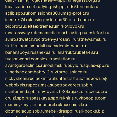
localization.net.ru
flyingfish.pp.ru
ds5teremok.ru
aclib.spb.ru
komissionka30.ru
mag-profit.ru
icentre-74.ru
leasing-nsk.ru
hd39.ru
rcd.com.ru
bioprot.ru
deltaextreme.ru
mirkotlov07.ru
mycrossway.ru
temamedia.ru
art-fusing.ru
cbslefort.ru
sunroadwatch.ru
citroen-yaroslavl.ru
ratnews.msk.ru
sk-if.ru
joomlamoduli.ru
academic-work.ru
bananaboys.ru
sanekua.ru
lianafrukt.ru
beta43.ru
tucsonwoori.com
alex-translation.ru
avantgardeclinics.ru
noel.msk.ru
buylq.ru
aquas-spb.ru
vilnerivne.com
bobry-2.ru
vtoroe-solnce.ru
nickysheen.ru
clockmir.ru
huntercraft.ru
стройокт.рф
webpixels.ru
pczz.msk.su
petrodvorets.spb.ru
nsintermed.spb.ru
avtovirazh-24.ru
jazzq.ru
czecot.ru
cruizi.spb.ru
spasskaya.spb.ru
kniris.ru
vkpeople.com
maminy-mysli.ru
arionorel.ru
khuseniosif.ru
dotmediacup.spb.ru
mebel-tiraspol.ru
all-books.biz