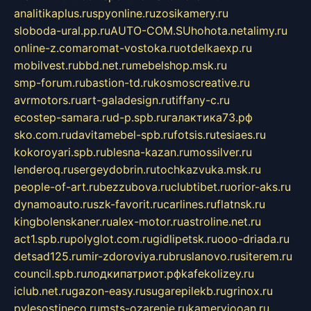
analitikaplus.ru
spyonline.ru
zosikamery.ru
sloboda-ural.pp.ru
AUTO-COM.SU
hohota.net
alimy.ru
online-z.com
aromat-vostoka.ru
otdelkaexp.ru
mobilvest.ru
bbd.net.ru
mebelshop.msk.ru
smp-forum.ru
bastion-td.ru
kosmoscreative.ru
avrmotors.ru
art-galadesign.ru
tiffany-c.ru
ecostep-samara.ru
d-p.spb.ru
галактика73.рф
sko.com.ru
davitamebel-spb.ru
fotsis.ru
tesiaes.ru
kokoroyari.spb.ru
blesna-kazan.ru
mossilver.ru
lenderoq.ru
sergeydobrin.ru
tochkazvuka.msk.ru
people-of-art.ru
bezzubova.ru
clubtibet.ru
orior-aks.ru
dynamoauto.ru
szk-favorit.ru
carlines.ru
flatnsk.ru
kingbolenskaner.ru
alex-motor.ru
astroline.net.ru
act1.spb.ru
polyglot.com.ru
gidlipetsk.ru
ooo-driada.ru
detsad125.ru
mir-zdoroviya.ru
bruslanovo.ru
siterem.ru
council.spb.ru
лодкипатриот.рф
kafekolizey.ru
iclub.net.ru
gazon-easy.ru
sugarepilekb.ru
grinox.ru
pylesostineco.ru
msts-ozarenie.ru
kameryjooan.ru