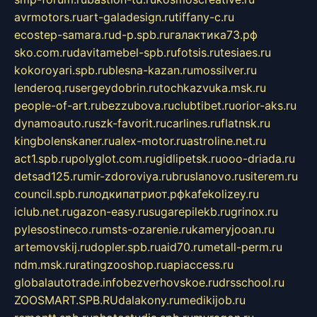
avrmotors.ru
art-galadesign.ru
tiffany-c.ru
ecostep-samara.ru
d-p.spb.ru
галактика73.рф
sko.com.ru
davitamebel-spb.ru
fotsis.ru
tesiaes.ru
kokoroyari.spb.ru
blesna-kazan.ru
mossilver.ru
lenderoq.ru
sergeydobrin.ru
tochkazvuka.msk.ru
people-of-art.ru
bezzubova.ru
clubtibet.ru
orior-aks.ru
dynamoauto.ru
szk-favorit.ru
carlines.ru
flatnsk.ru
kingbolenskaner.ru
alex-motor.ru
astroline.net.ru
act1.spb.ru
polyglot.com.ru
gidlipetsk.ru
ooo-driada.ru
detsad125.ru
mir-zdoroviya.ru
bruslanovo.ru
siterem.ru
council.spb.ru
лодкипатриот.рф
kafekolizey.ru
iclub.net.ru
gazon-easy.ru
sugarepilekb.ru
grinox.ru
pylesostineco.ru
msts-ozarenie.ru
kameryjooan.ru
artemovskij.ru
dopler.spb.ru
aid70.ru
metall-perm.ru
ndm.msk.ru
ratingzooshop.ru
apiaccess.ru
globalautotrade.info
bezverhovskoe.ru
drsschool.ru
ZOOSMART.SPB.RU
dalakony.ru
medikijob.ru