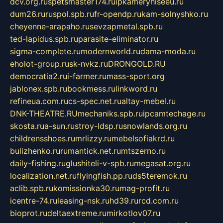
dcv.org.ru
spetsmaster174.ru
ipkameryhiseeu.ru
dum26.ru
ruspol.spb.ru
fr-opendp.ru
kam-solnyshko.ru
cheyenne-arapaho.ru
sevzapmetal.spb.ru
ted-lapidus.spb.ru
parasite-eliminator.ru
sigma-complete.ru
modernworld.ru
dama-moda.ru
eholot-group.ru
sk-nvkz.ru
DRONGOLD.RU
democratia2.ru
i-farmer.ru
mass-sport.org
jablonex.spb.ru
bookmess.ru
linkword.ru
refineua.com.ru
cs-spec.net.ru
altay-mebel.ru
DNK-THEATRE.RU
mechaniks.spb.ru
ipcamtechage.ru
skosta.ru
a-sun.ru
stroy-ldsp.ru
snowlands.org.ru
childrensshoes.ru
mrlizzy.ru
mebelsofiakrd.ru
bulizhenko.ru
rumantick.net.ru
mtszerno.ru
daily-fishing.ru
glushiteli-v-spb.ru
megasat.org.ru
localization.net.ru
flyingfish.pp.ru
ds5teremok.ru
aclib.spb.ru
komissionka30.ru
mag-profit.ru
icentre-74.ru
leasing-nsk.ru
hd39.ru
rcd.com.ru
bioprot.ru
deltaextreme.ru
mirkotlov07.ru