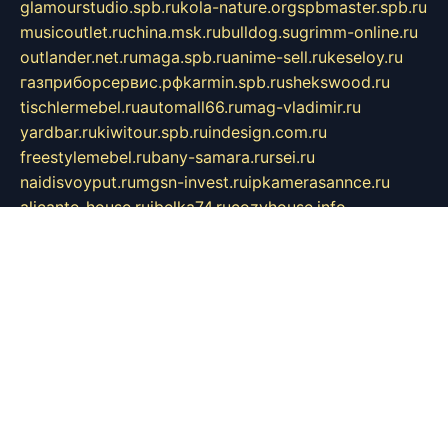
glamourstudio.spb.ru
kola-nature.org
spbmaster.spb.ru
musicoutlet.ru
china.msk.ru
bulldog.su
grimm-online.ru
outlander.net.ru
maga.spb.ru
anime-sell.ru
keseloy.ru
газприборсервис.рф
karmin.spb.ru
shekswood.ru
tischlermebel.ru
automall66.ru
mag-vladimir.ru
yardbar.ru
kiwitour.spb.ru
indesign.com.ru
freestylemebel.ru
bany-samara.ru
rsei.ru
naidisvoyput.ru
mgsn-invest.ru
ipkamerasannce.ru
alicante-house.ru
ibelka74.ru
cozyhouse.info
vlkargalev-studio.ru
700mb.ru
figura-ufa.ru
alina-live.ru
belarusiannews.ru
womenknow.ru
dos-vniimk.ru
sega.net.ru
dv.net.ru
phenomenonsofhistory.com
telesputnik.net.ru
wall.pp.ru
pylesosroidmi.ru
gtc-clan.ru
cligs.ru
bibikazap.ru
popova.org.ru
netwhistler.spb.ru
bellvil.ru
bonzon.ru
iss-vladik.ru
defiparis.net.ru
las-gryzas.ru
amku.ru
electednews.spb.ru
feather.org.ru
spar72.ru
tankiigri.ru
dominus.com.ru
ibtree.ru
sanykool.pp.ru
unixlib.org.ru