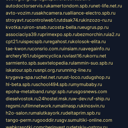
autodoctorservis.ru
kamertondom.spb.ru
net-life.net.ru
avto-vozim.ru
sakhcamera.ru
alliance-electro.spb.ru
stroyavt.ru
controlweb1.ru
tdsak74.ru
kinzozo-ru.ru
kvotka.ru
iron-snab.ru
costa-bella.ru
eugrus.pp.ru
associaciya39.ru
primexpo.spb.ru
bezmorchin.ru
ia2.ru
cpt21.ru
ispecspb.ru
regahost.ru
kolosok-elita.ru
tae-kwon.ru
consrio.com.ru
insiam.ru
avegainfo.ru
archery161.ru
bigencyclica.ru
vlast16.ru
korru.net
sarmiento.spb.su
extelopedia.ru
lammin-suo.spb.ru
iskatour.spb.ru
snpi.org.ru
running-line.ru
krygeva-spa.ru
chel.net.ru
rust-loco.ru
dugshop.ru
hl-beta.spb.ru
school494.spb.ru
mymubaby.ru
epoha-metalband.ru
ngr.spb.ru
rusgosnews.com
dieselvostok.ru
24hostel.msk.ru
w-dev.ru
f-ship.ru
regsmi.ru
filmnetwork.ru
malinasp.ru
kinosvin.ru
h2o-salon.ru
malutkayork.ru
deltaprim.spb.ru
tango-perm.ru
gooddir.ru
sgv.su
multiki-online.com
webkrasotki.com
cherinvest.ru
detskiy-ostrov.ru