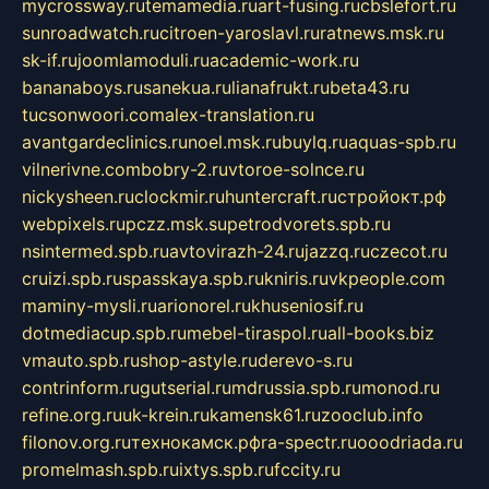
mycrossway.ru
temamedia.ru
art-fusing.ru
cbslefort.ru
sunroadwatch.ru
citroen-yaroslavl.ru
ratnews.msk.ru
sk-if.ru
joomlamoduli.ru
academic-work.ru
bananaboys.ru
sanekua.ru
lianafrukt.ru
beta43.ru
tucsonwoori.com
alex-translation.ru
avantgardeclinics.ru
noel.msk.ru
buylq.ru
aquas-spb.ru
vilnerivne.com
bobry-2.ru
vtoroe-solnce.ru
nickysheen.ru
clockmir.ru
huntercraft.ru
стройокт.рф
webpixels.ru
pczz.msk.su
petrodvorets.spb.ru
nsintermed.spb.ru
avtovirazh-24.ru
jazzq.ru
czecot.ru
cruizi.spb.ru
spasskaya.spb.ru
kniris.ru
vkpeople.com
maminy-mysli.ru
arionorel.ru
khuseniosif.ru
dotmediacup.spb.ru
mebel-tiraspol.ru
all-books.biz
vmauto.spb.ru
shop-astyle.ru
derevo-s.ru
contrinform.ru
gutserial.ru
mdrussia.spb.ru
monod.ru
refine.org.ru
uk-krein.ru
kamensk61.ru
zooclub.info
filonov.org.ru
технокамск.рф
ra-spectr.ru
ooodriada.ru
promelmash.spb.ru
ixtys.spb.ru
fccity.ru