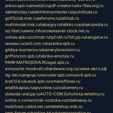
ankou.spb.ru
alvesta1.ru
pdf-creator.ru
nix-files.org.ru
sakhatoday.ru
elektrikersymboler.ru
sputnikyes.ru
golf2club.msk.ru
aeforums.ru
zallclub.ru
multimodal.msk.ru
habaigry.ru
haikko.ru
sobakopedia.ru
isz-fest.ru
ewnc.info
screensaver-clock.net.ru
volnav.spb.ru
comnat.ru
npf.net.ru
7bit.pp.ru
kalugatur.ru
tesiaes.ru
card.com.ru
kazanka.spb.ru
gildiya-kuznecov.ru
kameryboavision.ru
griffoncom.spb.ru
fabrika-emotsiy.ru
PARK-MATROSOVA.RU
agat.spb.ru
avtoyurist-moskva1.ru
hardware.org.ru
схема-авто.рф
dg-lab.ru
angrup.ru
recruiter.spb.ru
music8.spb.ru
krsk124.ru
kubok.spb.ru
romanofforex.ru
analitikaplus.ru
spyonline.ru
zosikamery.ru
sloboda-ural.pp.ru
AUTO-COM.SU
hohota.net
alimy.ru
online-z.com
aromat-vostoka.ru
otdelkaexp.ru
mobilvest.ru
bbd.net.ru
mebelshop.msk.ru
smp-forum.ru
bastion-td.ru
kosmoscreative.ru