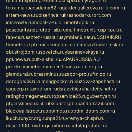
remontt.spb.ru
photostudia.spb.ru
myragon.ru
terramia.ru
academy62.ru
gardengallereya.ru
rti.com.ru
artem-news.ru
biserinca.ru
krasnodarkurort.com
imshowtv.ru
mebel-v-tule.ru
mobtopik.ru
pcsecurity.net.ru
tool-sib.ru
multimetrunit.ru
sp-tour.ru
fan-cs.ru
santeh-russia.ru
symbian9.net.ru
DSHAIR.RU
tmmotors.spb.ru
xjocuricopii.com
musavtomat.msk.ru
obustrojdom.ru
sovetcik.ru
ybaranovskaya.ru
ppknews.ru
cult-alshei.ru
JAPANRUSSIA.RU
proekciyamebel.ru
imper-finans.ru
rim.org.ru
glamourai.ru
brassminus.ru
zabor-pro.ru
ftn.pp.ru
dorogoe58.ru
laimengpacker.ru
kuzova-zapchasti.ru
sageerp.ru
taxodrom.ru
dsrazvitie.ru
hardcity.net.ru
ratinghomegames.ru
topservice25.ru
gubernyan.ru
gtglasslined.ru
ii4.ru
tssport.spb.ru
andorra24.com
blackwallstreet.ru
oboimos.ru
optim-doors.com.ru
ikuch.ru
nycr.org.ru
npa21.ru
vremya-ch.spb.ru
desert000.ru
ivtorgi.ru
ifiori.ru
catalog-statei.ru