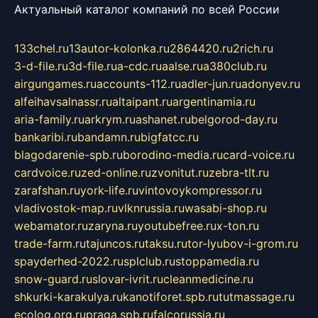
Актуальный каталог компаний по всей России
133chel.ru
13autor-kolonka.ru
2864420.ru
2rich.ru
3-d-file.ru
3d-file.ru
a-cdc.ru
aalse.ru
a380club.ru
airgungames.ru
accounts-112.ru
adler-jun.ru
adonyev.ru
alfeihavsalnassr.ru
altaipant.ru
argentinamia.ru
aria-family.ru
arkrym.ru
ashanet.ru
belgorod-day.ru
bankaribi.ru
bandamn.ru
bigfatcc.ru
blagodarenie-spb.ru
borodino-media.ru
card-voice.ru
cardvoice.ru
zed-online.ru
zvonitut.ru
zebra-tlt.ru
zarafshan.ru
york-life.ru
vintovoykompressor.ru
vladivostok-map.ru
vlknrussia.ru
wasabi-shop.ru
webamator.ru
zaryna.ru
youtubefree.ru
x-ton.ru
trade-farm.ru
tajuncos.ru
taksu.ru
tor-lyubov-i-grom.ru
spayderhed-2022.ru
splclub.ru
stoppamedia.ru
snow-guard.ru
slovar-ivrit.ru
cleanmedicine.ru
shkurki-karakulya.ru
kanotiforet.spb.ru
tutmassage.ru
ecolog.org.ru
praga.spb.ru
falcorussia.ru