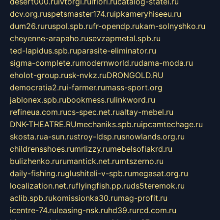
desert000.ru
ivtorgi.ru
ifiori.ru
catalog-statei.ru
dcv.org.ru
spetsmaster174.ru
ipkameryhiseeu.ru
dum26.ru
ruspol.spb.ru
fr-opendp.ru
kam-solnyshko.ru
cheyenne-arapaho.ru
sevzapmetal.spb.ru
ted-lapidus.spb.ru
parasite-eliminator.ru
sigma-complete.ru
modernworld.ru
dama-moda.ru
eholot-group.ru
sk-nvkz.ru
DRONGOLD.RU
democratia2.ru
i-farmer.ru
mass-sport.org
jablonex.spb.ru
bookmess.ru
linkword.ru
refineua.com.ru
cs-spec.net.ru
altay-mebel.ru
DNK-THEATRE.RU
mechaniks.spb.ru
ipcamtechage.ru
skosta.ru
a-sun.ru
stroy-ldsp.ru
snowlands.org.ru
childrensshoes.ru
mrlizzy.ru
mebelsofiakrd.ru
bulizhenko.ru
rumantick.net.ru
mtszerno.ru
daily-fishing.ru
glushiteli-v-spb.ru
megasat.org.ru
localization.net.ru
flyingfish.pp.ru
ds5teremok.ru
aclib.spb.ru
komissionka30.ru
mag-profit.ru
icentre-74.ru
leasing-nsk.ru
hd39.ru
rcd.com.ru