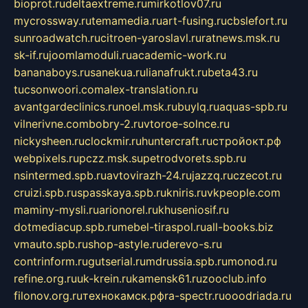
bioprot.ru
deltaextreme.ru
mirkotlov07.ru
mycrossway.ru
temamedia.ru
art-fusing.ru
cbslefort.ru
sunroadwatch.ru
citroen-yaroslavl.ru
ratnews.msk.ru
sk-if.ru
joomlamoduli.ru
academic-work.ru
bananaboys.ru
sanekua.ru
lianafrukt.ru
beta43.ru
tucsonwoori.com
alex-translation.ru
avantgardeclinics.ru
noel.msk.ru
buylq.ru
aquas-spb.ru
vilnerivne.com
bobry-2.ru
vtoroe-solnce.ru
nickysheen.ru
clockmir.ru
huntercraft.ru
стройокт.рф
webpixels.ru
pczz.msk.su
petrodvorets.spb.ru
nsintermed.spb.ru
avtovirazh-24.ru
jazzq.ru
czecot.ru
cruizi.spb.ru
spasskaya.spb.ru
kniris.ru
vkpeople.com
maminy-mysli.ru
arionorel.ru
khuseniosif.ru
dotmediacup.spb.ru
mebel-tiraspol.ru
all-books.biz
vmauto.spb.ru
shop-astyle.ru
derevo-s.ru
contrinform.ru
gutserial.ru
mdrussia.spb.ru
monod.ru
refine.org.ru
uk-krein.ru
kamensk61.ru
zooclub.info
filonov.org.ru
технокамск.рф
ra-spectr.ru
ooodriada.ru