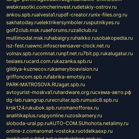
webkrasotki.com
cherinvest.ru
detskiy-ostrov.ru
ankou.spb.ru
alvesta1.ru
pdf-creator.ru
nix-files.org.ru
sakhatoday.ru
elektrikersymboler.ru
sputnikyes.ru
golf2club.msk.ru
aeforums.ru
zallclub.ru
multimodal.msk.ru
habaigry.ru
haikko.ru
sobakopedia.ru
isz-fest.ru
ewnc.info
screensaver-clock.net.ru
volnav.spb.ru
comnat.ru
npf.net.ru
7bit.pp.ru
kalugatur.ru
tesiaes.ru
card.com.ru
kazanka.spb.ru
gildiya-kuznecov.ru
kameryboavision.ru
griffoncom.spb.ru
fabrika-emotsiy.ru
PARK-MATROSOVA.RU
agat.spb.ru
avtoyurist-moskva1.ru
hardware.org.ru
схема-авто.рф
dg-lab.ru
angrup.ru
recruiter.spb.ru
music8.spb.ru
krsk124.ru
kubok.spb.ru
romanofforex.ru
analitikaplus.ru
spyonline.ru
zosikamery.ru
sloboda-ural.pp.ru
AUTO-COM.SU
hohota.net
alimy.ru
online-z.com
aromat-vostoka.ru
otdelkaexp.ru
mobilvest.ru
bbd.net.ru
mebelshop.msk.ru