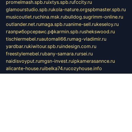
promelmash.spb.ru
ixtys.spb.ru
fccity.ru
glamourstudio.spb.ru
kola-nature.org
spbmaster.spb.ru
musicoutlet.ru
china.msk.ru
bulldog.su
grimm-online.ru
outlander.net.ru
maga.spb.ru
anime-sell.ru
keseloy.ru
газприборсервис.рф
karmin.spb.ru
shekswood.ru
tischlermebel.ru
automall66.ru
mag-vladimir.ru
yardbar.ru
kiwitour.spb.ru
indesign.com.ru
freestylemebel.ru
bany-samara.ru
rsei.ru
naidisvoyput.ru
mgsn-invest.ru
ipkamerasannce.ru
alicante-house.ru
ibelka74.ru
cozyhouse.info
vlkargalev-studio.ru
700mb.ru
figura-ufa.ru
alina-live.ru
belarusiannews.ru
womenknow.ru
dos-vniimk.ru
sega.net.ru
dv.net.ru
phenomenonsofhistory.com
telesputnik.net.ru
wall.pp.ru
pylesosroidmi.ru
gtc-clan.ru
cligs.ru
bibikazap.ru
popova.org.ru
netwhistler.spb.ru
bellvil.ru
bonzon.ru
iss-vladik.ru
defiparis.net.ru
las-gryzas.ru
amku.ru
electednews.spb.ru
feather.org.ru
spar72.ru
tankiigri.ru