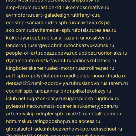
smp-forum.ru
bastion-td.ru
kosmoscreative.ru
avrmotors.ru
art-galadesign.ru
tiffany-c.ru
ecostep-samara.ru
d-p.spb.ru
галактика73.рф
sko.com.ru
davitamebel-spb.ru
fotsis.ru
tesiaes.ru
kokoroyari.spb.ru
blesna-kazan.ru
mossilver.ru
lenderoq.ru
sergeydobrin.ru
tochkazvuka.msk.ru
people-of-art.ru
bezzubova.ru
clubtibet.ru
orior-aks.ru
dynamoauto.ru
szk-favorit.ru
carlines.ru
flatnsk.ru
kingbolenskaner.ru
alex-motor.ru
astroline.net.ru
act1.spb.ru
polyglot.com.ru
gidlipetsk.ru
ooo-driada.ru
detsad125.ru
mir-zdoroviya.ru
bruslanovo.ru
siterem.ru
council.spb.ru
лодкипатриот.рф
kafekolizey.ru
iclub.net.ru
gazon-easy.ru
sugarepilekb.ru
grinox.ru
pylesostineco.ru
msts-ozarenie.ru
kameryjooan.ru
artemovskij.ru
dopler.spb.ru
aid70.ru
metall-perm.ru
ndm.msk.ru
ratingzooshop.ru
apiaccess.ru
globalautotrade.info
bezverhovskoe.ru
drsschool.ru