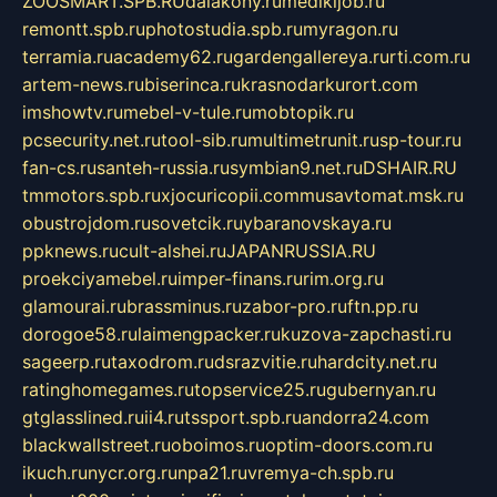
ZOOSMART.SPB.RU
dalakony.ru
medikijob.ru
remontt.spb.ru
photostudia.spb.ru
myragon.ru
terramia.ru
academy62.ru
gardengallereya.ru
rti.com.ru
artem-news.ru
biserinca.ru
krasnodarkurort.com
imshowtv.ru
mebel-v-tule.ru
mobtopik.ru
pcsecurity.net.ru
tool-sib.ru
multimetrunit.ru
sp-tour.ru
fan-cs.ru
santeh-russia.ru
symbian9.net.ru
DSHAIR.RU
tmmotors.spb.ru
xjocuricopii.com
musavtomat.msk.ru
obustrojdom.ru
sovetcik.ru
ybaranovskaya.ru
ppknews.ru
cult-alshei.ru
JAPANRUSSIA.RU
proekciyamebel.ru
imper-finans.ru
rim.org.ru
glamourai.ru
brassminus.ru
zabor-pro.ru
ftn.pp.ru
dorogoe58.ru
laimengpacker.ru
kuzova-zapchasti.ru
sageerp.ru
taxodrom.ru
dsrazvitie.ru
hardcity.net.ru
ratinghomegames.ru
topservice25.ru
gubernyan.ru
gtglasslined.ru
ii4.ru
tssport.spb.ru
andorra24.com
blackwallstreet.ru
oboimos.ru
optim-doors.com.ru
ikuch.ru
nycr.org.ru
npa21.ru
vremya-ch.spb.ru