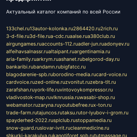
Актуальный каталог компаний по всей России
133chel.ru
13autor-kolonka.ru
2864420.ru
2rich.ru
3-d-file.ru
3d-file.ru
a-cdc.ru
aalse.ru
a380club.ru
airgungames.ru
accounts-112.ru
adler-jun.ru
adonyev.ru
alfeihavsalnassr.ru
altaipant.ru
argentinamia.ru
aria-family.ru
arkrym.ru
ashanet.ru
belgorod-day.ru
bankaribi.ru
bandamn.ru
bigfatcc.ru
blagodarenie-spb.ru
borodino-media.ru
card-voice.ru
cardvoice.ru
zed-online.ru
zvonitut.ru
zebra-tlt.ru
zarafshan.ru
york-life.ru
vintovoykompressor.ru
vladivostok-map.ru
vlknrussia.ru
wasabi-shop.ru
webamator.ru
zaryna.ru
youtubefree.ru
x-ton.ru
trade-farm.ru
tajuncos.ru
taksu.ru
tor-lyubov-i-grom.ru
spayderhed-2022.ru
splclub.ru
stoppamedia.ru
snow-guard.ru
slovar-ivrit.ru
cleanmedicine.ru
shkurki-karakulya.ru
kanotiforet.spb.ru
tutmassage.ru