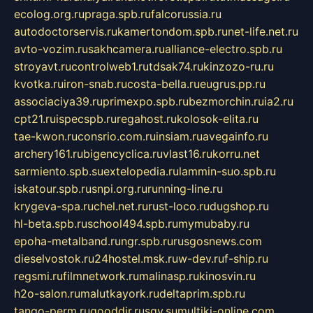
ecolog.org.ru
praga.spb.ru
falcorussia.ru
autodoctorservis.ru
kamertondom.spb.ru
net-life.net.ru
avto-vozim.ru
sakhcamera.ru
alliance-electro.spb.ru
stroyavt.ru
controlweb1.ru
tdsak74.ru
kinzozo-ru.ru
kvotka.ru
iron-snab.ru
costa-bella.ru
eugrus.pp.ru
associaciya39.ru
primexpo.spb.ru
bezmorchin.ru
ia2.ru
cpt21.ru
ispecspb.ru
regahost.ru
kolosok-elita.ru
tae-kwon.ru
consrio.com.ru
insiam.ru
avegainfo.ru
archery161.ru
bigencyclica.ru
vlast16.ru
korru.net
sarmiento.spb.su
extelopedia.ru
lammin-suo.spb.ru
iskatour.spb.ru
snpi.org.ru
running-line.ru
krygeva-spa.ru
chel.net.ru
rust-loco.ru
dugshop.ru
hl-beta.spb.ru
school494.spb.ru
mymubaby.ru
epoha-metalband.ru
ngr.spb.ru
rusgosnews.com
dieselvostok.ru
24hostel.msk.ru
w-dev.ru
f-ship.ru
regsmi.ru
filmnetwork.ru
malinasp.ru
kinosvin.ru
h2o-salon.ru
malutkayork.ru
deltaprim.spb.ru
tango-perm.ru
gooddir.ru
sgv.su
multiki-online.com