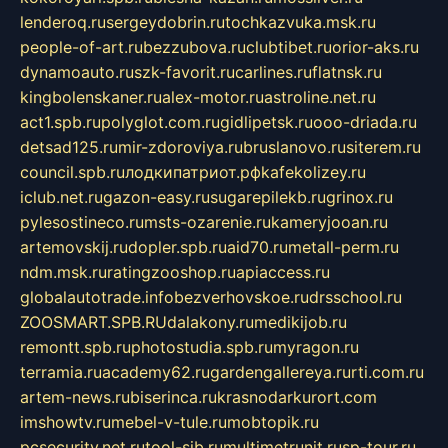
lenderoq.ru
sergeydobrin.ru
tochkazvuka.msk.ru
people-of-art.ru
bezzubova.ru
clubtibet.ru
orior-aks.ru
dynamoauto.ru
szk-favorit.ru
carlines.ru
flatnsk.ru
kingbolenskaner.ru
alex-motor.ru
astroline.net.ru
act1.spb.ru
polyglot.com.ru
gidlipetsk.ru
ooo-driada.ru
detsad125.ru
mir-zdoroviya.ru
bruslanovo.ru
siterem.ru
council.spb.ru
лодкипатриот.рф
kafekolizey.ru
iclub.net.ru
gazon-easy.ru
sugarepilekb.ru
grinox.ru
pylesostineco.ru
msts-ozarenie.ru
kameryjooan.ru
artemovskij.ru
dopler.spb.ru
aid70.ru
metall-perm.ru
ndm.msk.ru
ratingzooshop.ru
apiaccess.ru
globalautotrade.info
bezverhovskoe.ru
drsschool.ru
ZOOSMART.SPB.RU
dalakony.ru
medikijob.ru
remontt.spb.ru
photostudia.spb.ru
myragon.ru
terramia.ru
academy62.ru
gardengallereya.ru
rti.com.ru
artem-news.ru
biserinca.ru
krasnodarkurort.com
imshowtv.ru
mebel-v-tule.ru
mobtopik.ru
pcsecurity.net.ru
tool-sib.ru
multimetrunit.ru
sp-tour.ru