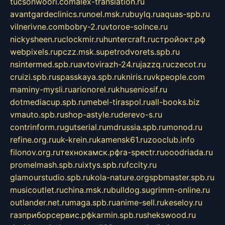
tucsonwoori.com
alex-translation.ru
avantgardeclinics.ru
noel.msk.ru
buylq.ru
aquas-spb.ru
vilnerivne.com
bobry-2.ru
vtoroe-solnce.ru
nickysheen.ru
clockmir.ru
huntercraft.ru
стройокт.рф
webpixels.ru
pczz.msk.su
petrodvorets.spb.ru
nsintermed.spb.ru
avtovirazh-24.ru
jazzq.ru
czecot.ru
cruizi.spb.ru
spasskaya.spb.ru
kniris.ru
vkpeople.com
maminy-mysli.ru
arionorel.ru
khuseniosif.ru
dotmediacup.spb.ru
mebel-tiraspol.ru
all-books.biz
vmauto.spb.ru
shop-astyle.ru
derevo-s.ru
contrinform.ru
gutserial.ru
mdrussia.spb.ru
monod.ru
refine.org.ru
uk-krein.ru
kamensk61.ru
zooclub.info
filonov.org.ru
технокамск.рф
ra-spectr.ru
ooodriada.ru
promelmash.spb.ru
ixtys.spb.ru
fccity.ru
glamourstudio.spb.ru
kola-nature.org
spbmaster.spb.ru
musicoutlet.ru
china.msk.ru
bulldog.su
grimm-online.ru
outlander.net.ru
maga.spb.ru
anime-sell.ru
keseloy.ru
газприборсервис.рф
karmin.spb.ru
shekswood.ru