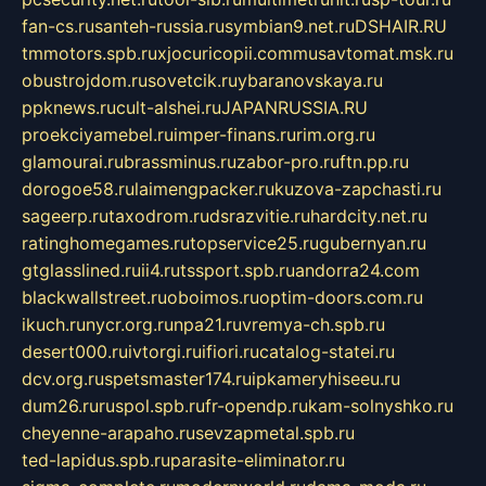
fan-cs.ru
santeh-russia.ru
symbian9.net.ru
DSHAIR.RU
tmmotors.spb.ru
xjocuricopii.com
musavtomat.msk.ru
obustrojdom.ru
sovetcik.ru
ybaranovskaya.ru
ppknews.ru
cult-alshei.ru
JAPANRUSSIA.RU
proekciyamebel.ru
imper-finans.ru
rim.org.ru
glamourai.ru
brassminus.ru
zabor-pro.ru
ftn.pp.ru
dorogoe58.ru
laimengpacker.ru
kuzova-zapchasti.ru
sageerp.ru
taxodrom.ru
dsrazvitie.ru
hardcity.net.ru
ratinghomegames.ru
topservice25.ru
gubernyan.ru
gtglasslined.ru
ii4.ru
tssport.spb.ru
andorra24.com
blackwallstreet.ru
oboimos.ru
optim-doors.com.ru
ikuch.ru
nycr.org.ru
npa21.ru
vremya-ch.spb.ru
desert000.ru
ivtorgi.ru
ifiori.ru
catalog-statei.ru
dcv.org.ru
spetsmaster174.ru
ipkameryhiseeu.ru
dum26.ru
ruspol.spb.ru
fr-opendp.ru
kam-solnyshko.ru
cheyenne-arapaho.ru
sevzapmetal.spb.ru
ted-lapidus.spb.ru
parasite-eliminator.ru