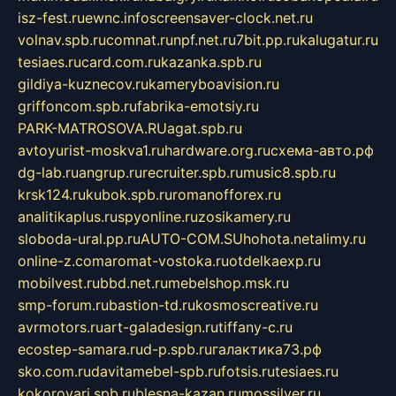
isz-fest.ru
ewnc.info
screensaver-clock.net.ru
volnav.spb.ru
comnat.ru
npf.net.ru
7bit.pp.ru
kalugatur.ru
tesiaes.ru
card.com.ru
kazanka.spb.ru
gildiya-kuznecov.ru
kameryboavision.ru
griffoncom.spb.ru
fabrika-emotsiy.ru
PARK-MATROSOVA.RU
agat.spb.ru
avtoyurist-moskva1.ru
hardware.org.ru
схема-авто.рф
dg-lab.ru
angrup.ru
recruiter.spb.ru
music8.spb.ru
krsk124.ru
kubok.spb.ru
romanofforex.ru
analitikaplus.ru
spyonline.ru
zosikamery.ru
sloboda-ural.pp.ru
AUTO-COM.SU
hohota.net
alimy.ru
online-z.com
aromat-vostoka.ru
otdelkaexp.ru
mobilvest.ru
bbd.net.ru
mebelshop.msk.ru
smp-forum.ru
bastion-td.ru
kosmoscreative.ru
avrmotors.ru
art-galadesign.ru
tiffany-c.ru
ecostep-samara.ru
d-p.spb.ru
галактика73.рф
sko.com.ru
davitamebel-spb.ru
fotsis.ru
tesiaes.ru
kokoroyari.spb.ru
blesna-kazan.ru
mossilver.ru