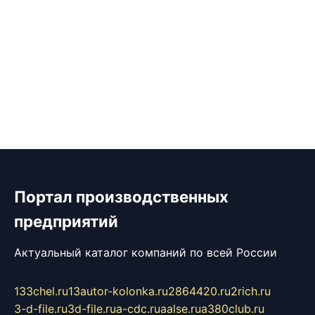
Портал производственных
предприятий
Актуальный каталог компаний по всей России
133chel.ru
13autor-kolonka.ru
2864420.ru
2rich.ru
3-d-file.ru
3d-file.ru
a-cdc.ru
aalse.ru
a380club.ru