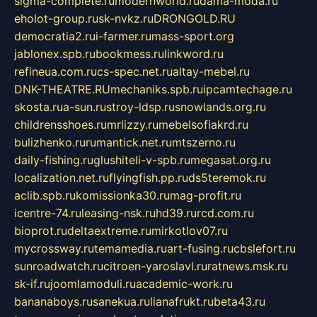
sigma-complete.ru
modernworld.ru
dama-moda.ru
eholot-group.ru
sk-nvkz.ru
DRONGOLD.RU
democratia2.ru
i-farmer.ru
mass-sport.org
jablonex.spb.ru
bookmess.ru
linkword.ru
refineua.com.ru
cs-spec.net.ru
altay-mebel.ru
DNK-THEATRE.RU
mechaniks.spb.ru
ipcamtechage.ru
skosta.ru
a-sun.ru
stroy-ldsp.ru
snowlands.org.ru
childrensshoes.ru
mrlizzy.ru
mebelsofiakrd.ru
bulizhenko.ru
rumantick.net.ru
mtszerno.ru
daily-fishing.ru
glushiteli-v-spb.ru
megasat.org.ru
localization.net.ru
flyingfish.pp.ru
ds5teremok.ru
aclib.spb.ru
komissionka30.ru
mag-profit.ru
icentre-74.ru
leasing-nsk.ru
hd39.ru
rcd.com.ru
bioprot.ru
deltaextreme.ru
mirkotlov07.ru
mycrossway.ru
temamedia.ru
art-fusing.ru
cbslefort.ru
sunroadwatch.ru
citroen-yaroslavl.ru
ratnews.msk.ru
sk-if.ru
joomlamoduli.ru
academic-work.ru
bananaboys.ru
sanekua.ru
lianafrukt.ru
beta43.ru