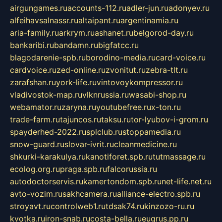
airgungames.ru
accounts-112.ru
adler-jun.ru
adonyev.ru
alfeihavsalnassr.ru
altaipant.ru
argentinamia.ru
aria-family.ru
arkrym.ru
ashanet.ru
belgorod-day.ru
bankaribi.ru
bandamn.ru
bigfatcc.ru
blagodarenie-spb.ru
borodino-media.ru
card-voice.ru
cardvoice.ru
zed-online.ru
zvonitut.ru
zebra-tlt.ru
zarafshan.ru
york-life.ru
vintovoykompressor.ru
vladivostok-map.ru
vlknrussia.ru
wasabi-shop.ru
webamator.ru
zaryna.ru
youtubefree.ru
x-ton.ru
trade-farm.ru
tajuncos.ru
taksu.ru
tor-lyubov-i-grom.ru
spayderhed-2022.ru
splclub.ru
stoppamedia.ru
snow-guard.ru
slovar-ivrit.ru
cleanmedicine.ru
shkurki-karakulya.ru
kanotiforet.spb.ru
tutmassage.ru
ecolog.org.ru
praga.spb.ru
falcorussia.ru
autodoctorservis.ru
kamertondom.spb.ru
net-life.net.ru
avto-vozim.ru
sakhcamera.ru
alliance-electro.spb.ru
stroyavt.ru
controlweb1.ru
tdsak74.ru
kinzozo-ru.ru
kvotka.ru
iron-snab.ru
costa-bella.ru
eugrus.pp.ru