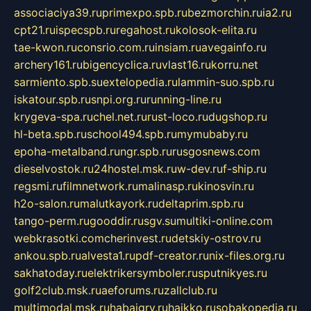
associaciya39.ru
primexpo.spb.ru
bezmorchin.ru
ia2.ru
cpt21.ru
ispecspb.ru
regahost.ru
kolosok-elita.ru
tae-kwon.ru
consrio.com.ru
insiam.ru
avegainfo.ru
archery161.ru
bigencyclica.ru
vlast16.ru
korru.net
sarmiento.spb.su
extelopedia.ru
lammin-suo.spb.ru
iskatour.spb.ru
snpi.org.ru
running-line.ru
krygeva-spa.ru
chel.net.ru
rust-loco.ru
dugshop.ru
hl-beta.spb.ru
school494.spb.ru
mymubaby.ru
epoha-metalband.ru
ngr.spb.ru
rusgosnews.com
dieselvostok.ru
24hostel.msk.ru
w-dev.ru
f-ship.ru
regsmi.ru
filmnetwork.ru
malinasp.ru
kinosvin.ru
h2o-salon.ru
malutkayork.ru
deltaprim.spb.ru
tango-perm.ru
gooddir.ru
sgv.su
multiki-online.com
webkrasotki.com
cherinvest.ru
detskiy-ostrov.ru
ankou.spb.ru
alvesta1.ru
pdf-creator.ru
nix-files.org.ru
sakhatoday.ru
elektrikersymboler.ru
sputnikyes.ru
golf2club.msk.ru
aeforums.ru
zallclub.ru
multimodal.msk.ru
habaigry.ru
haikko.ru
sobakopedia.ru