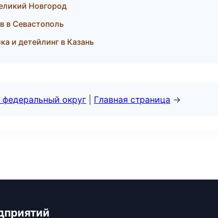
Великий Новгород
ов в Севастополь
ка и детейлинг в Казань
 федеральный округ
|
Главная страница
→
дприятий