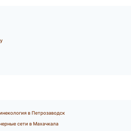
у
 гинекология в Петрозаводск
нерные сети в Махачкала