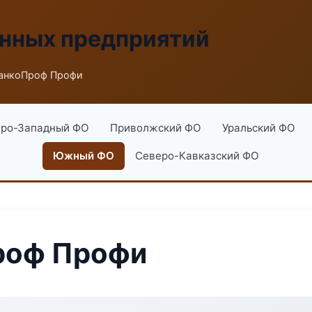
енных предприятий
танкоПроф Профи
ро-Западный ФО
Приволжский ФО
Уральский ФО
Южный ФО
Северо-Кавказский ФО
роф Профи