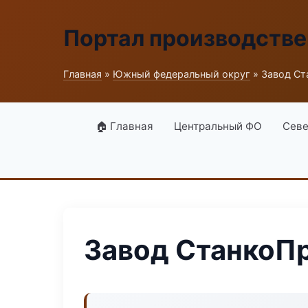
Портал производств
Главная
»
Южный федеральный округ
» Завод С
🏠 Главная
Центральный ФО
Севе
Завод СтанкоП