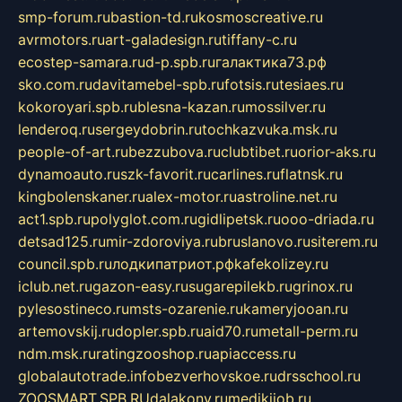
smp-forum.ru
bastion-td.ru
kosmoscreative.ru
avrmotors.ru
art-galadesign.ru
tiffany-c.ru
ecostep-samara.ru
d-p.spb.ru
галактика73.рф
sko.com.ru
davitamebel-spb.ru
fotsis.ru
tesiaes.ru
kokoroyari.spb.ru
blesna-kazan.ru
mossilver.ru
lenderoq.ru
sergeydobrin.ru
tochkazvuka.msk.ru
people-of-art.ru
bezzubova.ru
clubtibet.ru
orior-aks.ru
dynamoauto.ru
szk-favorit.ru
carlines.ru
flatnsk.ru
kingbolenskaner.ru
alex-motor.ru
astroline.net.ru
act1.spb.ru
polyglot.com.ru
gidlipetsk.ru
ooo-driada.ru
detsad125.ru
mir-zdoroviya.ru
bruslanovo.ru
siterem.ru
council.spb.ru
лодкипатриот.рф
kafekolizey.ru
iclub.net.ru
gazon-easy.ru
sugarepilekb.ru
grinox.ru
pylesostineco.ru
msts-ozarenie.ru
kameryjooan.ru
artemovskij.ru
dopler.spb.ru
aid70.ru
metall-perm.ru
ndm.msk.ru
ratingzooshop.ru
apiaccess.ru
globalautotrade.info
bezverhovskoe.ru
drsschool.ru
ZOOSMART.SPB.RU
dalakony.ru
medikijob.ru