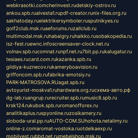
webkrasotki.com
cherinvest.ru
detskiy-ostrov.ru
ankou.spb.ru
alvesta1.ru
pdf-creator.ru
nix-files.org.ru
sakhatoday.ru
elektrikersymboler.ru
sputnikyes.ru
golf2club.msk.ru
aeforums.ru
zallclub.ru
multimodal.msk.ru
habaigry.ru
haikko.ru
sobakopedia.ru
isz-fest.ru
ewnc.info
screensaver-clock.net.ru
volnav.spb.ru
comnat.ru
npf.net.ru
7bit.pp.ru
kalugatur.ru
tesiaes.ru
card.com.ru
kazanka.spb.ru
gildiya-kuznecov.ru
kameryboavision.ru
griffoncom.spb.ru
fabrika-emotsiy.ru
PARK-MATROSOVA.RU
agat.spb.ru
avtoyurist-moskva1.ru
hardware.org.ru
схема-авто.рф
dg-lab.ru
angrup.ru
recruiter.spb.ru
music8.spb.ru
krsk124.ru
kubok.spb.ru
romanofforex.ru
analitikaplus.ru
spyonline.ru
zosikamery.ru
sloboda-ural.pp.ru
AUTO-COM.SU
hohota.net
alimy.ru
online-z.com
aromat-vostoka.ru
otdelkaexp.ru
mobilvest.ru
bbd.net.ru
mebelshop.msk.ru