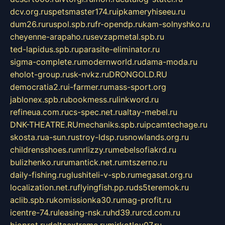
dcv.org.ru
spetsmaster174.ru
ipkameryhiseeu.ru
dum26.ru
ruspol.spb.ru
fr-opendp.ru
kam-solnyshko.ru
cheyenne-arapaho.ru
sevzapmetal.spb.ru
ted-lapidus.spb.ru
parasite-eliminator.ru
sigma-complete.ru
modernworld.ru
dama-moda.ru
eholot-group.ru
sk-nvkz.ru
DRONGOLD.RU
democratia2.ru
i-farmer.ru
mass-sport.org
jablonex.spb.ru
bookmess.ru
linkword.ru
refineua.com.ru
cs-spec.net.ru
altay-mebel.ru
DNK-THEATRE.RU
mechaniks.spb.ru
ipcamtechage.ru
skosta.ru
a-sun.ru
stroy-ldsp.ru
snowlands.org.ru
childrensshoes.ru
mrlizzy.ru
mebelsofiakrd.ru
bulizhenko.ru
rumantick.net.ru
mtszerno.ru
daily-fishing.ru
glushiteli-v-spb.ru
megasat.org.ru
localization.net.ru
flyingfish.pp.ru
ds5teremok.ru
aclib.spb.ru
komissionka30.ru
mag-profit.ru
icentre-74.ru
leasing-nsk.ru
hd39.ru
rcd.com.ru