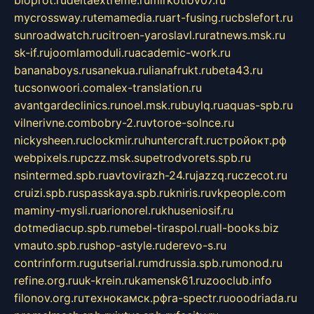
bioprot.ru
deltaextreme.ru
mirkotlov07.ru
mycrossway.ru
temamedia.ru
art-fusing.ru
cbslefort.ru
sunroadwatch.ru
citroen-yaroslavl.ru
ratnews.msk.ru
sk-if.ru
joomlamoduli.ru
academic-work.ru
bananaboys.ru
sanekua.ru
lianafrukt.ru
beta43.ru
tucsonwoori.com
alex-translation.ru
avantgardeclinics.ru
noel.msk.ru
buylq.ru
aquas-spb.ru
vilnerivne.com
bobry-2.ru
vtoroe-solnce.ru
nickysheen.ru
clockmir.ru
huntercraft.ru
стройокт.рф
webpixels.ru
pczz.msk.su
petrodvorets.spb.ru
nsintermed.spb.ru
avtovirazh-24.ru
jazzq.ru
czecot.ru
cruizi.spb.ru
spasskaya.spb.ru
kniris.ru
vkpeople.com
maminy-mysli.ru
arionorel.ru
khuseniosif.ru
dotmediacup.spb.ru
mebel-tiraspol.ru
all-books.biz
vmauto.spb.ru
shop-astyle.ru
derevo-s.ru
contrinform.ru
gutserial.ru
mdrussia.spb.ru
monod.ru
refine.org.ru
uk-krein.ru
kamensk61.ru
zooclub.info
filonov.org.ru
технокамск.рф
ra-spectr.ru
ooodriada.ru