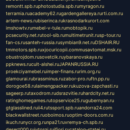
remontt.spb.ru
photostudia.spb.ru
myragon.ru
terramia.ru
academy62.ru
gardengallereya.ru
rti.com.ru
artem-news.ru
biserinca.ru
krasnodarkurort.com
imshowtv.ru
mebel-v-tule.ru
mobtopik.ru
pcsecurity.net.ru
tool-sib.ru
multimetrunit.ru
sp-tour.ru
fan-cs.ru
santeh-russia.ru
symbian9.net.ru
DSHAIR.RU
tmmotors.spb.ru
xjocuricopii.com
musavtomat.msk.ru
obustrojdom.ru
sovetcik.ru
ybaranovskaya.ru
ppknews.ru
cult-alshei.ru
JAPANRUSSIA.RU
proekciyamebel.ru
imper-finans.ru
rim.org.ru
glamourai.ru
brassminus.ru
zabor-pro.ru
ftn.pp.ru
dorogoe58.ru
laimengpacker.ru
kuzova-zapchasti.ru
sageerp.ru
taxodrom.ru
dsrazvitie.ru
hardcity.net.ru
ratinghomegames.ru
topservice25.ru
gubernyan.ru
gtglasslined.ru
ii4.ru
tssport.spb.ru
andorra24.com
blackwallstreet.ru
oboimos.ru
optim-doors.com.ru
ikuch.ru
nycr.org.ru
npa21.ru
vremya-ch.spb.ru
desert000.ru
ivtorgi.ru
ifiori.ru
catalog-statei.ru