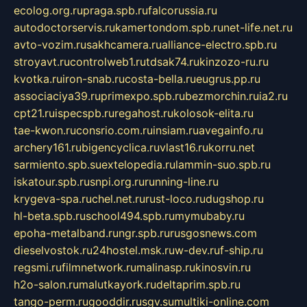
ecolog.org.ru
praga.spb.ru
falcorussia.ru
autodoctorservis.ru
kamertondom.spb.ru
net-life.net.ru
avto-vozim.ru
sakhcamera.ru
alliance-electro.spb.ru
stroyavt.ru
controlweb1.ru
tdsak74.ru
kinzozo-ru.ru
kvotka.ru
iron-snab.ru
costa-bella.ru
eugrus.pp.ru
associaciya39.ru
primexpo.spb.ru
bezmorchin.ru
ia2.ru
cpt21.ru
ispecspb.ru
regahost.ru
kolosok-elita.ru
tae-kwon.ru
consrio.com.ru
insiam.ru
avegainfo.ru
archery161.ru
bigencyclica.ru
vlast16.ru
korru.net
sarmiento.spb.su
extelopedia.ru
lammin-suo.spb.ru
iskatour.spb.ru
snpi.org.ru
running-line.ru
krygeva-spa.ru
chel.net.ru
rust-loco.ru
dugshop.ru
hl-beta.spb.ru
school494.spb.ru
mymubaby.ru
epoha-metalband.ru
ngr.spb.ru
rusgosnews.com
dieselvostok.ru
24hostel.msk.ru
w-dev.ru
f-ship.ru
regsmi.ru
filmnetwork.ru
malinasp.ru
kinosvin.ru
h2o-salon.ru
malutkayork.ru
deltaprim.spb.ru
tango-perm.ru
gooddir.ru
sgv.su
multiki-online.com