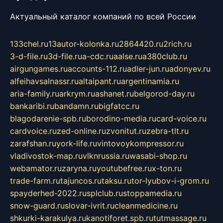
Актуальный каталог компаний по всей России
133chel.ru
13autor-kolonka.ru
2864420.ru
2rich.ru
3-d-file.ru
3d-file.ru
a-cdc.ru
aalse.ru
a380club.ru
airgungames.ru
accounts-112.ru
adler-jun.ru
adonyev.ru
alfeihavsalnassr.ru
altaipant.ru
argentinamia.ru
aria-family.ru
arkrym.ru
ashanet.ru
belgorod-day.ru
bankaribi.ru
bandamn.ru
bigfatcc.ru
blagodarenie-spb.ru
borodino-media.ru
card-voice.ru
cardvoice.ru
zed-online.ru
zvonitut.ru
zebra-tlt.ru
zarafshan.ru
york-life.ru
vintovoykompressor.ru
vladivostok-map.ru
vlknrussia.ru
wasabi-shop.ru
webamator.ru
zaryna.ru
youtubefree.ru
x-ton.ru
trade-farm.ru
tajuncos.ru
taksu.ru
tor-lyubov-i-grom.ru
spayderhed-2022.ru
splclub.ru
stoppamedia.ru
snow-guard.ru
slovar-ivrit.ru
cleanmedicine.ru
shkurki-karakulya.ru
kanotiforet.spb.ru
tutmassage.ru