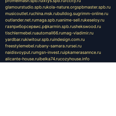
promelmash.spb.ru
ixtys.spb.ru
fccity.ru
glamourstudio.spb.ru
kola-nature.org
spbmaster.spb.ru
musicoutlet.ru
china.msk.ru
bulldog.su
grimm-online.ru
outlander.net.ru
maga.spb.ru
anime-sell.ru
keseloy.ru
газприборсервис.рф
karmin.spb.ru
shekswood.ru
tischlermebel.ru
automall66.ru
mag-vladimir.ru
yardbar.ru
kiwitour.spb.ru
indesign.com.ru
freestylemebel.ru
bany-samara.ru
rsei.ru
naidisvoyput.ru
mgsn-invest.ru
ipkamerasannce.ru
alicante-house.ru
ibelka74.ru
cozyhouse.info
vlkargalev-studio.ru
700mb.ru
figura-ufa.ru
alina-live.ru
belarusiannews.ru
womenknow.ru
dos-vniimk.ru
sega.net.ru
dv.net.ru
phenomenonsofhistory.com
telesputnik.net.ru
wall.pp.ru
pylesosroidmi.ru
gtc-clan.ru
cligs.ru
bibikazap.ru
popova.org.ru
netwhistler.spb.ru
bellvil.ru
bonzon.ru
iss-vladik.ru
defiparis.net.ru
las-gryzas.ru
amku.ru
electednews.spb.ru
feather.org.ru
spar72.ru
tankiigri.ru