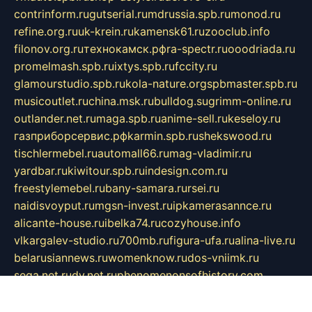
contrinform.ru
gutserial.ru
mdrussia.spb.ru
monod.ru
refine.org.ru
uk-krein.ru
kamensk61.ru
zooclub.info
filonov.org.ru
технокамск.рф
ra-spectr.ru
ooodriada.ru
promelmash.spb.ru
ixtys.spb.ru
fccity.ru
glamourstudio.spb.ru
kola-nature.org
spbmaster.spb.ru
musicoutlet.ru
china.msk.ru
bulldog.su
grimm-online.ru
outlander.net.ru
maga.spb.ru
anime-sell.ru
keseloy.ru
газприборсервис.рф
karmin.spb.ru
shekswood.ru
tischlermebel.ru
automall66.ru
mag-vladimir.ru
yardbar.ru
kiwitour.spb.ru
indesign.com.ru
freestylemebel.ru
bany-samara.ru
rsei.ru
naidisvoyput.ru
mgsn-invest.ru
ipkamerasannce.ru
alicante-house.ru
ibelka74.ru
cozyhouse.info
vlkargalev-studio.ru
700mb.ru
figura-ufa.ru
alina-live.ru
belarusiannews.ru
womenknow.ru
dos-vniimk.ru
sega.net.ru
dv.net.ru
phenomenonsofhistory.com
telesputnik.net.ru
wall.pp.ru
pylesosroidmi.ru
gtc-clan.ru
cligs.ru
bibikazap.ru
popova.org.ru