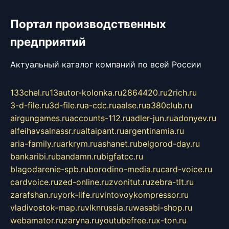
Портал производственных
предприятий
Актуальный каталог компаний по всей России
133chel.ru
13autor-kolonka.ru
2864420.ru
2rich.ru
3-d-file.ru
3d-file.ru
a-cdc.ru
aalse.ru
a380club.ru
airgungames.ru
accounts-112.ru
adler-jun.ru
adonyev.ru
alfeihavsalnassr.ru
altaipant.ru
argentinamia.ru
aria-family.ru
arkrym.ru
ashanet.ru
belgorod-day.ru
bankaribi.ru
bandamn.ru
bigfatcc.ru
blagodarenie-spb.ru
borodino-media.ru
card-voice.ru
cardvoice.ru
zed-online.ru
zvonitut.ru
zebra-tlt.ru
zarafshan.ru
york-life.ru
vintovoykompressor.ru
vladivostok-map.ru
vlknrussia.ru
wasabi-shop.ru
webamator.ru
zaryna.ru
youtubefree.ru
x-ton.ru