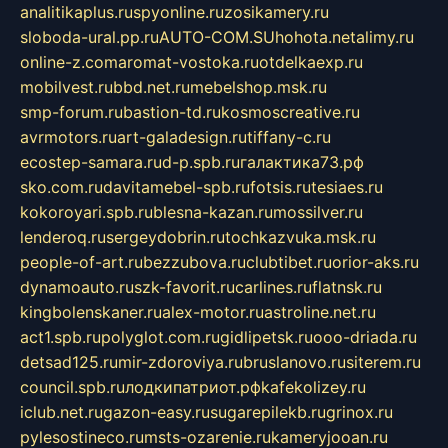
analitikaplus.ru
spyonline.ru
zosikamery.ru
sloboda-ural.pp.ru
AUTO-COM.SU
hohota.net
alimy.ru
online-z.com
aromat-vostoka.ru
otdelkaexp.ru
mobilvest.ru
bbd.net.ru
mebelshop.msk.ru
smp-forum.ru
bastion-td.ru
kosmoscreative.ru
avrmotors.ru
art-galadesign.ru
tiffany-c.ru
ecostep-samara.ru
d-p.spb.ru
галактика73.рф
sko.com.ru
davitamebel-spb.ru
fotsis.ru
tesiaes.ru
kokoroyari.spb.ru
blesna-kazan.ru
mossilver.ru
lenderoq.ru
sergeydobrin.ru
tochkazvuka.msk.ru
people-of-art.ru
bezzubova.ru
clubtibet.ru
orior-aks.ru
dynamoauto.ru
szk-favorit.ru
carlines.ru
flatnsk.ru
kingbolenskaner.ru
alex-motor.ru
astroline.net.ru
act1.spb.ru
polyglot.com.ru
gidlipetsk.ru
ooo-driada.ru
detsad125.ru
mir-zdoroviya.ru
bruslanovo.ru
siterem.ru
council.spb.ru
лодкипатриот.рф
kafekolizey.ru
iclub.net.ru
gazon-easy.ru
sugarepilekb.ru
grinox.ru
pylesostineco.ru
msts-ozarenie.ru
kameryjooan.ru