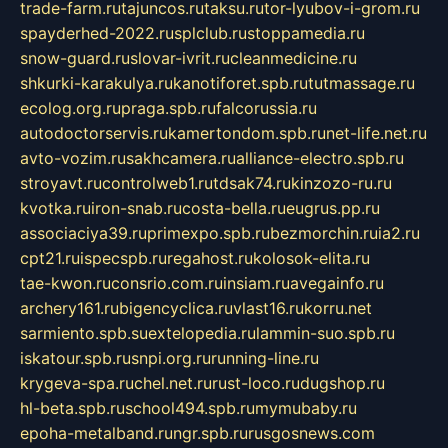
trade-farm.ru
tajuncos.ru
taksu.ru
tor-lyubov-i-grom.ru
spayderhed-2022.ru
splclub.ru
stoppamedia.ru
snow-guard.ru
slovar-ivrit.ru
cleanmedicine.ru
shkurki-karakulya.ru
kanotiforet.spb.ru
tutmassage.ru
ecolog.org.ru
praga.spb.ru
falcorussia.ru
autodoctorservis.ru
kamertondom.spb.ru
net-life.net.ru
avto-vozim.ru
sakhcamera.ru
alliance-electro.spb.ru
stroyavt.ru
controlweb1.ru
tdsak74.ru
kinzozo-ru.ru
kvotka.ru
iron-snab.ru
costa-bella.ru
eugrus.pp.ru
associaciya39.ru
primexpo.spb.ru
bezmorchin.ru
ia2.ru
cpt21.ru
ispecspb.ru
regahost.ru
kolosok-elita.ru
tae-kwon.ru
consrio.com.ru
insiam.ru
avegainfo.ru
archery161.ru
bigencyclica.ru
vlast16.ru
korru.net
sarmiento.spb.su
extelopedia.ru
lammin-suo.spb.ru
iskatour.spb.ru
snpi.org.ru
running-line.ru
krygeva-spa.ru
chel.net.ru
rust-loco.ru
dugshop.ru
hl-beta.spb.ru
school494.spb.ru
mymubaby.ru
epoha-metalband.ru
ngr.spb.ru
rusgosnews.com