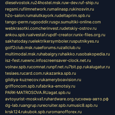
dieselvostok.ru
24hostel.msk.ru
w-dev.ru
f-ship.ru
regsmi.ru
filmnetwork.ru
malinasp.ru
kinosvin.ru
h2o-salon.ru
malutkayork.ru
deltaprim.spb.ru
tango-perm.ru
gooddir.ru
sgv.su
multiki-online.com
webkrasotki.com
cherinvest.ru
detskiy-ostrov.ru
ankou.spb.ru
alvesta1.ru
pdf-creator.ru
nix-files.org.ru
sakhatoday.ru
elektrikersymboler.ru
sputnikyes.ru
golf2club.msk.ru
aeforums.ru
zallclub.ru
multimodal.msk.ru
habaigry.ru
haikko.ru
sobakopedia.ru
isz-fest.ru
ewnc.info
screensaver-clock.net.ru
volnav.spb.ru
comnat.ru
npf.net.ru
7bit.pp.ru
kalugatur.ru
tesiaes.ru
card.com.ru
kazanka.spb.ru
gildiya-kuznecov.ru
kameryboavision.ru
griffoncom.spb.ru
fabrika-emotsiy.ru
PARK-MATROSOVA.RU
agat.spb.ru
avtoyurist-moskva1.ru
hardware.org.ru
схема-авто.рф
dg-lab.ru
angrup.ru
recruiter.spb.ru
music8.spb.ru
krsk124.ru
kubok.spb.ru
romanofforex.ru