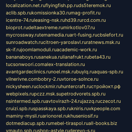
localization.net.ru
flyingfish.pp.ru
ds5teremok.ru
aclib.spb.ru
komissionka30.ru
mag-profit.ru
icentre-74.ru
leasing-nsk.ru
hd39.ru
rcd.com.ru
bioprot.ru
deltaextreme.ru
mirkotlov07.ru
mycrossway.ru
temamedia.ru
art-fusing.ru
cbslefort.ru
sunroadwatch.ru
citroen-yaroslavl.ru
ratnews.msk.ru
sk-if.ru
joomlamoduli.ru
academic-work.ru
bananaboys.ru
sanekua.ru
lianafrukt.ru
beta43.ru
tucsonwoori.com
alex-translation.ru
avantgardeclinics.ru
noel.msk.ru
buylq.ru
aquas-spb.ru
vilnerivne.com
bobry-2.ru
vtoroe-solnce.ru
nickysheen.ru
clockmir.ru
huntercraft.ru
стройокт.рф
webpixels.ru
pczz.msk.su
petrodvorets.spb.ru
nsintermed.spb.ru
avtovirazh-24.ru
jazzq.ru
czecot.ru
cruizi.spb.ru
spasskaya.spb.ru
kniris.ru
vkpeople.com
maminy-mysli.ru
arionorel.ru
khuseniosif.ru
dotmediacup.spb.ru
mebel-tiraspol.ru
all-books.biz
vmauto.spb.ru
shop-astyle.ru
derevo-s.ru