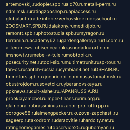
artemovskij.ru
dopler.spb.ru
aid70.ru
metall-perm.ru
ndm.msk.ru
ratingzooshop.ru
apiaccess.ru
globalautotrade.info
bezverhovskoe.ru
drsschool.ru
ZOOSMART.SPB.RU
dalakony.ru
medikijob.ru
remontt.spb.ru
photostudia.spb.ru
myragon.ru
terramia.ru
academy62.ru
gardengallereya.ru
rti.com.ru
artem-news.ru
biserinca.ru
krasnodarkurort.com
imshowtv.ru
mebel-v-tule.ru
mobtopik.ru
pcsecurity.net.ru
tool-sib.ru
multimetrunit.ru
sp-tour.ru
fan-cs.ru
santeh-russia.ru
symbian9.net.ru
DSHAIR.RU
tmmotors.spb.ru
xjocuricopii.com
musavtomat.msk.ru
obustrojdom.ru
sovetcik.ru
ybaranovskaya.ru
ppknews.ru
cult-alshei.ru
JAPANRUSSIA.RU
proekciyamebel.ru
imper-finans.ru
rim.org.ru
glamourai.ru
brassminus.ru
zabor-pro.ru
ftn.pp.ru
dorogoe58.ru
laimengpacker.ru
kuzova-zapchasti.ru
sageerp.ru
taxodrom.ru
dsrazvitie.ru
hardcity.net.ru
ratinghomegames.ru
topservice25.ru
gubernyan.ru