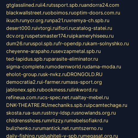
gtglasslined.ru
ii4.ru
tssport.spb.ru
andorra24.com
blackwallstreet.ru
oboimos.ru
optim-doors.com.ru
ikuch.ru
nycr.org.ru
npa21.ru
vremya-ch.spb.ru
desert000.ru
ivtorgi.ru
ifiori.ru
catalog-statei.ru
dcv.org.ru
spetsmaster174.ru
ipkameryhiseeu.ru
dum26.ru
ruspol.spb.ru
fr-opendp.ru
kam-solnyshko.ru
cheyenne-arapaho.ru
sevzapmetal.spb.ru
ted-lapidus.spb.ru
parasite-eliminator.ru
sigma-complete.ru
modernworld.ru
dama-moda.ru
eholot-group.ru
sk-nvkz.ru
DRONGOLD.RU
democratia2.ru
i-farmer.ru
mass-sport.org
jablonex.spb.ru
bookmess.ru
linkword.ru
refineua.com.ru
cs-spec.net.ru
altay-mebel.ru
DNK-THEATRE.RU
mechaniks.spb.ru
ipcamtechage.ru
skosta.ru
a-sun.ru
stroy-ldsp.ru
snowlands.org.ru
childrensshoes.ru
mrlizzy.ru
mebelsofiakrd.ru
bulizhenko.ru
rumantick.net.ru
mtszerno.ru
daily-fishing.ru
glushiteli-v-spb.ru
megasat.org.ru