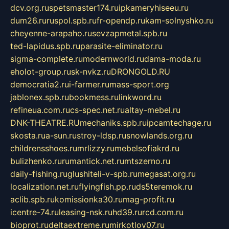
dcv.org.ru
spetsmaster174.ru
ipkameryhiseeu.ru
dum26.ru
ruspol.spb.ru
fr-opendp.ru
kam-solnyshko.ru
cheyenne-arapaho.ru
sevzapmetal.spb.ru
ted-lapidus.spb.ru
parasite-eliminator.ru
sigma-complete.ru
modernworld.ru
dama-moda.ru
eholot-group.ru
sk-nvkz.ru
DRONGOLD.RU
democratia2.ru
i-farmer.ru
mass-sport.org
jablonex.spb.ru
bookmess.ru
linkword.ru
refineua.com.ru
cs-spec.net.ru
altay-mebel.ru
DNK-THEATRE.RU
mechaniks.spb.ru
ipcamtechage.ru
skosta.ru
a-sun.ru
stroy-ldsp.ru
snowlands.org.ru
childrensshoes.ru
mrlizzy.ru
mebelsofiakrd.ru
bulizhenko.ru
rumantick.net.ru
mtszerno.ru
daily-fishing.ru
glushiteli-v-spb.ru
megasat.org.ru
localization.net.ru
flyingfish.pp.ru
ds5teremok.ru
aclib.spb.ru
komissionka30.ru
mag-profit.ru
icentre-74.ru
leasing-nsk.ru
hd39.ru
rcd.com.ru
bioprot.ru
deltaextreme.ru
mirkotlov07.ru