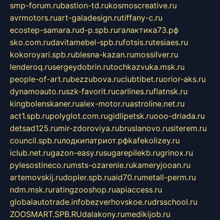
smp-forum.ru
bastion-td.ru
kosmoscreative.ru
avrmotors.ru
art-galadesign.ru
tiffany-c.ru
ecostep-samara.ru
d-p.spb.ru
галактика73.рф
sko.com.ru
davitamebel-spb.ru
fotsis.ru
tesiaes.ru
kokoroyari.spb.ru
blesna-kazan.ru
mossilver.ru
lenderoq.ru
sergeydobrin.ru
tochkazvuka.msk.ru
people-of-art.ru
bezzubova.ru
clubtibet.ru
orior-aks.ru
dynamoauto.ru
szk-favorit.ru
carlines.ru
flatnsk.ru
kingbolenskaner.ru
alex-motor.ru
astroline.net.ru
act1.spb.ru
polyglot.com.ru
gidlipetsk.ru
ooo-driada.ru
detsad125.ru
mir-zdoroviya.ru
bruslanovo.ru
siterem.ru
council.spb.ru
лодкипатриот.рф
kafekolizey.ru
iclub.net.ru
gazon-easy.ru
sugarepilekb.ru
grinox.ru
pylesostineco.ru
msts-ozarenie.ru
kameryjooan.ru
artemovskij.ru
dopler.spb.ru
aid70.ru
metall-perm.ru
ndm.msk.ru
ratingzooshop.ru
apiaccess.ru
globalautotrade.info
bezverhovskoe.ru
drsschool.ru
ZOOSMART.SPB.RU
dalakony.ru
medikijob.ru