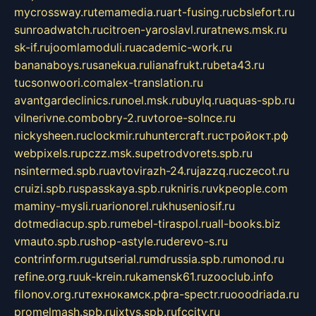
mycrossway.ru
temamedia.ru
art-fusing.ru
cbslefort.ru
sunroadwatch.ru
citroen-yaroslavl.ru
ratnews.msk.ru
sk-if.ru
joomlamoduli.ru
academic-work.ru
bananaboys.ru
sanekua.ru
lianafrukt.ru
beta43.ru
tucsonwoori.com
alex-translation.ru
avantgardeclinics.ru
noel.msk.ru
buylq.ru
aquas-spb.ru
vilnerivne.com
bobry-2.ru
vtoroe-solnce.ru
nickysheen.ru
clockmir.ru
huntercraft.ru
стройокт.рф
webpixels.ru
pczz.msk.su
petrodvorets.spb.ru
nsintermed.spb.ru
avtovirazh-24.ru
jazzq.ru
czecot.ru
cruizi.spb.ru
spasskaya.spb.ru
kniris.ru
vkpeople.com
maminy-mysli.ru
arionorel.ru
khuseniosif.ru
dotmediacup.spb.ru
mebel-tiraspol.ru
all-books.biz
vmauto.spb.ru
shop-astyle.ru
derevo-s.ru
contrinform.ru
gutserial.ru
mdrussia.spb.ru
monod.ru
refine.org.ru
uk-krein.ru
kamensk61.ru
zooclub.info
filonov.org.ru
технокамск.рф
ra-spectr.ru
ooodriada.ru
promelmash.spb.ru
ixtys.spb.ru
fccity.ru