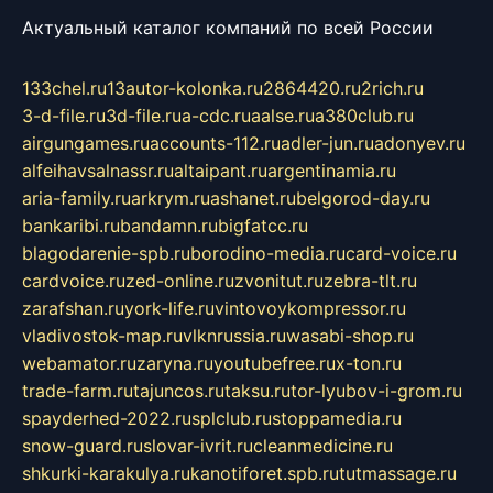
Актуальный каталог компаний по всей России
133chel.ru
13autor-kolonka.ru
2864420.ru
2rich.ru
3-d-file.ru
3d-file.ru
a-cdc.ru
aalse.ru
a380club.ru
airgungames.ru
accounts-112.ru
adler-jun.ru
adonyev.ru
alfeihavsalnassr.ru
altaipant.ru
argentinamia.ru
aria-family.ru
arkrym.ru
ashanet.ru
belgorod-day.ru
bankaribi.ru
bandamn.ru
bigfatcc.ru
blagodarenie-spb.ru
borodino-media.ru
card-voice.ru
cardvoice.ru
zed-online.ru
zvonitut.ru
zebra-tlt.ru
zarafshan.ru
york-life.ru
vintovoykompressor.ru
vladivostok-map.ru
vlknrussia.ru
wasabi-shop.ru
webamator.ru
zaryna.ru
youtubefree.ru
x-ton.ru
trade-farm.ru
tajuncos.ru
taksu.ru
tor-lyubov-i-grom.ru
spayderhed-2022.ru
splclub.ru
stoppamedia.ru
snow-guard.ru
slovar-ivrit.ru
cleanmedicine.ru
shkurki-karakulya.ru
kanotiforet.spb.ru
tutmassage.ru