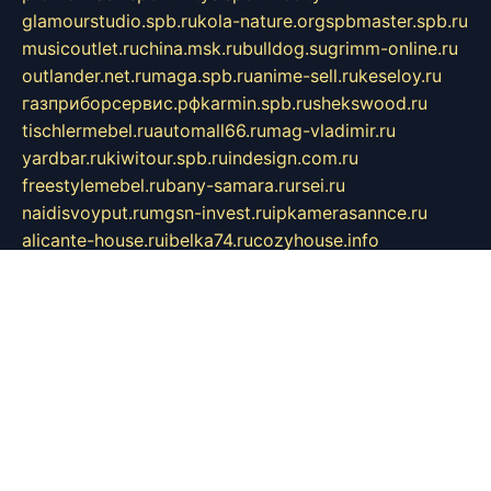
glamourstudio.spb.ru
kola-nature.org
spbmaster.spb.ru
musicoutlet.ru
china.msk.ru
bulldog.su
grimm-online.ru
outlander.net.ru
maga.spb.ru
anime-sell.ru
keseloy.ru
газприборсервис.рф
karmin.spb.ru
shekswood.ru
tischlermebel.ru
automall66.ru
mag-vladimir.ru
yardbar.ru
kiwitour.spb.ru
indesign.com.ru
freestylemebel.ru
bany-samara.ru
rsei.ru
naidisvoyput.ru
mgsn-invest.ru
ipkamerasannce.ru
alicante-house.ru
ibelka74.ru
cozyhouse.info
vlkargalev-studio.ru
700mb.ru
figura-ufa.ru
alina-live.ru
belarusiannews.ru
womenknow.ru
dos-vniimk.ru
sega.net.ru
dv.net.ru
phenomenonsofhistory.com
telesputnik.net.ru
wall.pp.ru
pylesosroidmi.ru
gtc-clan.ru
cligs.ru
bibikazap.ru
popova.org.ru
netwhistler.spb.ru
bellvil.ru
bonzon.ru
iss-vladik.ru
defiparis.net.ru
las-gryzas.ru
amku.ru
electednews.spb.ru
feather.org.ru
spar72.ru
tankiigri.ru
dominus.com.ru
ibtree.ru
sanykool.pp.ru
unixlib.org.ru