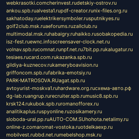
webkrasotki.com
cherinvest.ru
detskiy-ostrov.ru
ankou.spb.ru
alvesta1.ru
pdf-creator.ru
nix-files.org.ru
sakhatoday.ru
elektrikersymboler.ru
sputnikyes.ru
golf2club.msk.ru
aeforums.ru
zallclub.ru
multimodal.msk.ru
habaigry.ru
haikko.ru
sobakopedia.ru
isz-fest.ru
ewnc.info
screensaver-clock.net.ru
volnav.spb.ru
comnat.ru
npf.net.ru
7bit.pp.ru
kalugatur.ru
tesiaes.ru
card.com.ru
kazanka.spb.ru
gildiya-kuznecov.ru
kameryboavision.ru
griffoncom.spb.ru
fabrika-emotsiy.ru
PARK-MATROSOVA.RU
agat.spb.ru
avtoyurist-moskva1.ru
hardware.org.ru
схема-авто.рф
dg-lab.ru
angrup.ru
recruiter.spb.ru
music8.spb.ru
krsk124.ru
kubok.spb.ru
romanofforex.ru
analitikaplus.ru
spyonline.ru
zosikamery.ru
sloboda-ural.pp.ru
AUTO-COM.SU
hohota.net
alimy.ru
online-z.com
aromat-vostoka.ru
otdelkaexp.ru
mobilvest.ru
bbd.net.ru
mebelshop.msk.ru