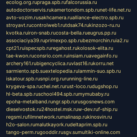
ecolog.org.ru
praga.spb.ru
falcorussia.ru
autodoctorservis.ru
kamertondom.spb.ru
net-life.net.ru
avto-vozim.ru
sakhcamera.ru
alliance-electro.spb.ru
stroyavt.ru
controlweb1.ru
tdsak74.ru
kinzozo-ru.ru
kvotka.ru
iron-snab.ru
costa-bella.ru
eugrus.pp.ru
associaciya39.ru
primexpo.spb.ru
bezmorchin.ru
ia2.ru
cpt21.ru
ispecspb.ru
regahost.ru
kolosok-elita.ru
tae-kwon.ru
consrio.com.ru
insiam.ru
avegainfo.ru
archery161.ru
bigencyclica.ru
vlast16.ru
korru.net
sarmiento.spb.su
extelopedia.ru
lammin-suo.spb.ru
iskatour.spb.ru
snpi.org.ru
running-line.ru
krygeva-spa.ru
chel.net.ru
rust-loco.ru
dugshop.ru
hl-beta.spb.ru
school494.spb.ru
mymubaby.ru
epoha-metalband.ru
ngr.spb.ru
rusgosnews.com
dieselvostok.ru
24hostel.msk.ru
w-dev.ru
f-ship.ru
regsmi.ru
filmnetwork.ru
malinasp.ru
kinosvin.ru
h2o-salon.ru
malutkayork.ru
deltaprim.spb.ru
tango-perm.ru
gooddir.ru
sgv.su
multiki-online.com