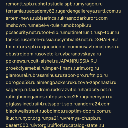
remontt.spb.ru
photostudia.spb.ru
myragon.ru
terramia.ru
academy62.ru
gardengallereya.ru
rti.com.ru
artem-news.ru
biserinca.ru
krasnodarkurort.com
imshowtv.ru
mebel-v-tule.ru
mobtopik.ru
pcsecurity.net.ru
tool-sib.ru
multimetrunit.ru
sp-tour.ru
fan-cs.ru
santeh-russia.ru
symbian9.net.ru
DSHAIR.RU
tmmotors.spb.ru
xjocuricopii.com
musavtomat.msk.ru
obustrojdom.ru
sovetcik.ru
ybaranovskaya.ru
ppknews.ru
cult-alshei.ru
JAPANRUSSIA.RU
proekciyamebel.ru
imper-finans.ru
rim.org.ru
glamourai.ru
brassminus.ru
zabor-pro.ru
ftn.pp.ru
dorogoe58.ru
laimengpacker.ru
kuzova-zapchasti.ru
sageerp.ru
taxodrom.ru
dsrazvitie.ru
hardcity.net.ru
ratinghomegames.ru
topservice25.ru
gubernyan.ru
gtglasslined.ru
ii4.ru
tssport.spb.ru
andorra24.com
blackwallstreet.ru
oboimos.ru
optim-doors.com.ru
ikuch.ru
nycr.org.ru
npa21.ru
vremya-ch.spb.ru
desert000.ru
ivtorgi.ru
ifiori.ru
catalog-statei.ru