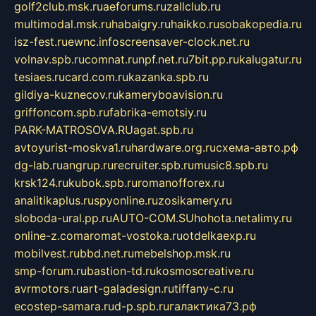
golf2club.msk.ru
aeforums.ru
zallclub.ru
multimodal.msk.ru
habaigry.ru
haikko.ru
sobakopedia.ru
isz-fest.ru
ewnc.info
screensaver-clock.net.ru
volnav.spb.ru
comnat.ru
npf.net.ru
7bit.pp.ru
kalugatur.ru
tesiaes.ru
card.com.ru
kazanka.spb.ru
gildiya-kuznecov.ru
kameryboavision.ru
griffoncom.spb.ru
fabrika-emotsiy.ru
PARK-MATROSOVA.RU
agat.spb.ru
avtoyurist-moskva1.ru
hardware.org.ru
схема-авто.рф
dg-lab.ru
angrup.ru
recruiter.spb.ru
music8.spb.ru
krsk124.ru
kubok.spb.ru
romanofforex.ru
analitikaplus.ru
spyonline.ru
zosikamery.ru
sloboda-ural.pp.ru
AUTO-COM.SU
hohota.net
alimy.ru
online-z.com
aromat-vostoka.ru
otdelkaexp.ru
mobilvest.ru
bbd.net.ru
mebelshop.msk.ru
smp-forum.ru
bastion-td.ru
kosmoscreative.ru
avrmotors.ru
art-galadesign.ru
tiffany-c.ru
ecostep-samara.ru
d-p.spb.ru
галактика73.рф