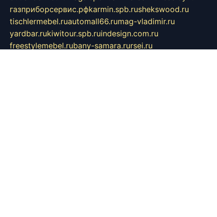
газприборсервис.рф
karmin.spb.ru
shekswood.ru
tischlermebel.ru
automall66.ru
mag-vladimir.ru
yardbar.ru
kiwitour.spb.ru
indesign.com.ru
freestylemebel.ru
bany-samara.ru
rsei.ru
naidisvoyput.ru
mgsn-invest.ru
ipkamerasannce.ru
alicante-house.ru
ibelka74.ru
cozyhouse.info
vlkargalev-studio.ru
700mb.ru
figura-ufa.ru
alina-live.ru
belarusiannews.ru
womenknow.ru
dos-vniimk.ru
sega.net.ru
dv.net.ru
phenomenonsofhistory.com
telesputnik.net.ru
wall.pp.ru
pylesosroidmi.ru
gtc-clan.ru
cligs.ru
bibikazap.ru
popova.org.ru
netwhistler.spb.ru
bellvil.ru
bonzon.ru
iss-vladik.ru
defiparis.net.ru
las-gryzas.ru
amku.ru
electednews.spb.ru
feather.org.ru
spar72.ru
tankiigri.ru
dominus.com.ru
ibtree.ru
sanykool.pp.ru
unixlib.org.ru
menatep.spb.ru
gartenterrassen.ru
printeka.ru
skvozilka.com.ru
parkovka-pub.ru
lovemobi.ru
art-ru.ru
emulatorz.com.ru
alucomp.com.ru
tatforum.com.ru