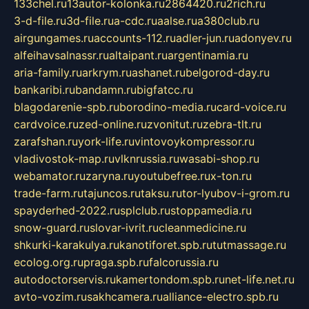
133chel.ru
13autor-kolonka.ru
2864420.ru
2rich.ru
3-d-file.ru
3d-file.ru
a-cdc.ru
aalse.ru
a380club.ru
airgungames.ru
accounts-112.ru
adler-jun.ru
adonyev.ru
alfeihavsalnassr.ru
altaipant.ru
argentinamia.ru
aria-family.ru
arkrym.ru
ashanet.ru
belgorod-day.ru
bankaribi.ru
bandamn.ru
bigfatcc.ru
blagodarenie-spb.ru
borodino-media.ru
card-voice.ru
cardvoice.ru
zed-online.ru
zvonitut.ru
zebra-tlt.ru
zarafshan.ru
york-life.ru
vintovoykompressor.ru
vladivostok-map.ru
vlknrussia.ru
wasabi-shop.ru
webamator.ru
zaryna.ru
youtubefree.ru
x-ton.ru
trade-farm.ru
tajuncos.ru
taksu.ru
tor-lyubov-i-grom.ru
spayderhed-2022.ru
splclub.ru
stoppamedia.ru
snow-guard.ru
slovar-ivrit.ru
cleanmedicine.ru
shkurki-karakulya.ru
kanotiforet.spb.ru
tutmassage.ru
ecolog.org.ru
praga.spb.ru
falcorussia.ru
autodoctorservis.ru
kamertondom.spb.ru
net-life.net.ru
avto-vozim.ru
sakhcamera.ru
alliance-electro.spb.ru