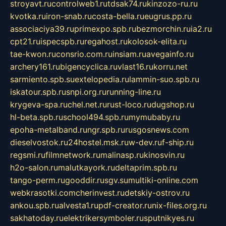
stroyavt.ru
controlweb1.ru
tdsak74.ru
kinzozo-ru.ru
kvotka.ru
iron-snab.ru
costa-bella.ru
eugrus.pp.ru
associaciya39.ru
primexpo.spb.ru
bezmorchin.ru
ia2.ru
cpt21.ru
ispecspb.ru
regahost.ru
kolosok-elita.ru
tae-kwon.ru
consrio.com.ru
insiam.ru
avegainfo.ru
archery161.ru
bigencyclica.ru
vlast16.ru
korru.net
sarmiento.spb.su
extelopedia.ru
lammin-suo.spb.ru
iskatour.spb.ru
snpi.org.ru
running-line.ru
krygeva-spa.ru
chel.net.ru
rust-loco.ru
dugshop.ru
hl-beta.spb.ru
school494.spb.ru
mymubaby.ru
epoha-metalband.ru
ngr.spb.ru
rusgosnews.com
dieselvostok.ru
24hostel.msk.ru
w-dev.ru
f-ship.ru
regsmi.ru
filmnetwork.ru
malinasp.ru
kinosvin.ru
h2o-salon.ru
malutkayork.ru
deltaprim.spb.ru
tango-perm.ru
gooddir.ru
sgv.su
multiki-online.com
webkrasotki.com
cherinvest.ru
detskiy-ostrov.ru
ankou.spb.ru
alvesta1.ru
pdf-creator.ru
nix-files.org.ru
sakhatoday.ru
elektrikersymboler.ru
sputnikyes.ru