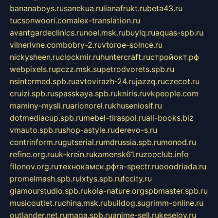
bananaboys.ru
sanekua.ru
lianafrukt.ru
beta43.ru
tucsonwoori.com
alex-translation.ru
avantgardeclinics.ru
noel.msk.ru
buylq.ru
aquas-spb.ru
vilnerivne.com
bobry-2.ru
vtoroe-solnce.ru
nickysheen.ru
clockmir.ru
huntercraft.ru
стройокт.рф
webpixels.ru
pczz.msk.su
petrodvorets.spb.ru
nsintermed.spb.ru
avtovirazh-24.ru
jazzq.ru
czecot.ru
cruizi.spb.ru
spasskaya.spb.ru
kniris.ru
vkpeople.com
maminy-mysli.ru
arionorel.ru
khuseniosif.ru
dotmediacup.spb.ru
mebel-tiraspol.ru
all-books.biz
vmauto.spb.ru
shop-astyle.ru
derevo-s.ru
contrinform.ru
gutserial.ru
mdrussia.spb.ru
monod.ru
refine.org.ru
uk-krein.ru
kamensk61.ru
zooclub.info
filonov.org.ru
технокамск.рф
ra-spectr.ru
ooodriada.ru
promelmash.spb.ru
ixtys.spb.ru
fccity.ru
glamourstudio.spb.ru
kola-nature.org
spbmaster.spb.ru
musicoutlet.ru
china.msk.ru
bulldog.su
grimm-online.ru
outlander.net.ru
maga.spb.ru
anime-sell.ru
keseloy.ru