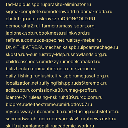
ted-lapidus.spb.ru
parasite-eliminator.ru
sigma-complete.ru
modernworld.ru
dama-moda.ru
eholot-group.ru
sk-nvkz.ru
DRONGOLD.RU
democratia2.ru
i-farmer.ru
mass-sport.org
jablonex.spb.ru
bookmess.ru
linkword.ru
refineua.com.ru
cs-spec.net.ru
altay-mebel.ru
DNK-THEATRE.RU
mechaniks.spb.ru
ipcamtechage.ru
skosta.ru
a-sun.ru
stroy-ldsp.ru
snowlands.org.ru
childrensshoes.ru
mrlizzy.ru
mebelsofiakrd.ru
bulizhenko.ru
rumantick.net.ru
mtszerno.ru
daily-fishing.ru
glushiteli-v-spb.ru
megasat.org.ru
localization.net.ru
flyingfish.pp.ru
ds5teremok.ru
aclib.spb.ru
komissionka30.ru
mag-profit.ru
icentre-74.ru
leasing-nsk.ru
hd39.ru
rcd.com.ru
bioprot.ru
deltaextreme.ru
mirkotlov07.ru
mycrossway.ru
temamedia.ru
art-fusing.ru
cbslefort.ru
sunroadwatch.ru
citroen-yaroslavl.ru
ratnews.msk.ru
sk-if.ru
joomlamoduli.ru
academic-work.ru