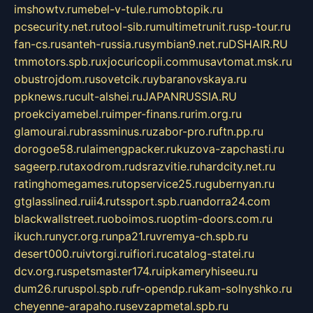
imshowtv.ru
mebel-v-tule.ru
mobtopik.ru
pcsecurity.net.ru
tool-sib.ru
multimetrunit.ru
sp-tour.ru
fan-cs.ru
santeh-russia.ru
symbian9.net.ru
DSHAIR.RU
tmmotors.spb.ru
xjocuricopii.com
musavtomat.msk.ru
obustrojdom.ru
sovetcik.ru
ybaranovskaya.ru
ppknews.ru
cult-alshei.ru
JAPANRUSSIA.RU
proekciyamebel.ru
imper-finans.ru
rim.org.ru
glamourai.ru
brassminus.ru
zabor-pro.ru
ftn.pp.ru
dorogoe58.ru
laimengpacker.ru
kuzova-zapchasti.ru
sageerp.ru
taxodrom.ru
dsrazvitie.ru
hardcity.net.ru
ratinghomegames.ru
topservice25.ru
gubernyan.ru
gtglasslined.ru
ii4.ru
tssport.spb.ru
andorra24.com
blackwallstreet.ru
oboimos.ru
optim-doors.com.ru
ikuch.ru
nycr.org.ru
npa21.ru
vremya-ch.spb.ru
desert000.ru
ivtorgi.ru
ifiori.ru
catalog-statei.ru
dcv.org.ru
spetsmaster174.ru
ipkameryhiseeu.ru
dum26.ru
ruspol.spb.ru
fr-opendp.ru
kam-solnyshko.ru
cheyenne-arapaho.ru
sevzapmetal.spb.ru