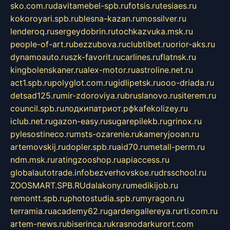
sko.com.ru
davitamebel-spb.ru
fotsis.ru
tesiaes.ru
kokoroyari.spb.ru
blesna-kazan.ru
mossilver.ru
lenderoq.ru
sergeydobrin.ru
tochkazvuka.msk.ru
people-of-art.ru
bezzubova.ru
clubtibet.ru
orior-aks.ru
dynamoauto.ru
szk-favorit.ru
carlines.ru
flatnsk.ru
kingbolenskaner.ru
alex-motor.ru
astroline.net.ru
act1.spb.ru
polyglot.com.ru
gidlipetsk.ru
ooo-driada.ru
detsad125.ru
mir-zdoroviya.ru
bruslanovo.ru
siterem.ru
council.spb.ru
лодкипатриот.рф
kafekolizey.ru
iclub.net.ru
gazon-easy.ru
sugarepilekb.ru
grinox.ru
pylesostineco.ru
msts-ozarenie.ru
kameryjooan.ru
artemovskij.ru
dopler.spb.ru
aid70.ru
metall-perm.ru
ndm.msk.ru
ratingzooshop.ru
apiaccess.ru
globalautotrade.info
bezverhovskoe.ru
drsschool.ru
ZOOSMART.SPB.RU
dalakony.ru
medikijob.ru
remontt.spb.ru
photostudia.spb.ru
myragon.ru
terramia.ru
academy62.ru
gardengallereya.ru
rti.com.ru
artem-news.ru
biserinca.ru
krasnodarkurort.com