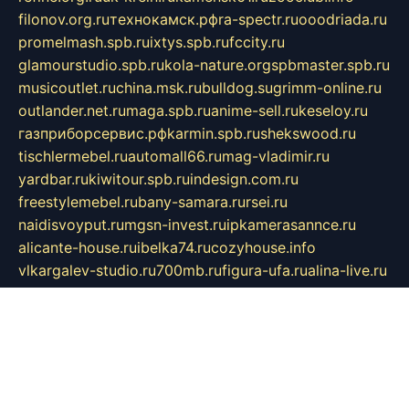
filonov.org.ru
технокамск.рф
ra-spectr.ru
ooodriada.ru
promelmash.spb.ru
ixtys.spb.ru
fccity.ru
glamourstudio.spb.ru
kola-nature.org
spbmaster.spb.ru
musicoutlet.ru
china.msk.ru
bulldog.su
grimm-online.ru
outlander.net.ru
maga.spb.ru
anime-sell.ru
keseloy.ru
газприборсервис.рф
karmin.spb.ru
shekswood.ru
tischlermebel.ru
automall66.ru
mag-vladimir.ru
yardbar.ru
kiwitour.spb.ru
indesign.com.ru
freestylemebel.ru
bany-samara.ru
rsei.ru
naidisvoyput.ru
mgsn-invest.ru
ipkamerasannce.ru
alicante-house.ru
ibelka74.ru
cozyhouse.info
vlkargalev-studio.ru
700mb.ru
figura-ufa.ru
alina-live.ru
belarusiannews.ru
womenknow.ru
dos-vniimk.ru
sega.net.ru
dv.net.ru
phenomenonsofhistory.com
telesputnik.net.ru
wall.pp.ru
pylesosroidmi.ru
gtc-clan.ru
cligs.ru
bibikazap.ru
popova.org.ru
netwhistler.spb.ru
bellvil.ru
bonzon.ru
iss-vladik.ru
defiparis.net.ru
las-gryzas.ru
amku.ru