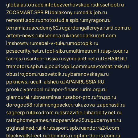
globalautotrade.info
bezverhovskoe.ru
drsschool.ru
ZOOSMART.SPB.RU
dalakony.ru
medikijob.ru
remontt.spb.ru
photostudia.spb.ru
myragon.ru
terramia.ru
academy62.ru
gardengallereya.ru
rti.com.ru
artem-news.ru
biserinca.ru
krasnodarkurort.com
imshowtv.ru
mebel-v-tule.ru
mobtopik.ru
pcsecurity.net.ru
tool-sib.ru
multimetrunit.ru
sp-tour.ru
fan-cs.ru
santeh-russia.ru
symbian9.net.ru
DSHAIR.RU
tmmotors.spb.ru
xjocuricopii.com
musavtomat.msk.ru
obustrojdom.ru
sovetcik.ru
ybaranovskaya.ru
ppknews.ru
cult-alshei.ru
JAPANRUSSIA.RU
proekciyamebel.ru
imper-finans.ru
rim.org.ru
glamourai.ru
brassminus.ru
zabor-pro.ru
ftn.pp.ru
dorogoe58.ru
laimengpacker.ru
kuzova-zapchasti.ru
sageerp.ru
taxodrom.ru
dsrazvitie.ru
hardcity.net.ru
ratinghomegames.ru
topservice25.ru
gubernyan.ru
gtglasslined.ru
ii4.ru
tssport.spb.ru
andorra24.com
blackwallstreet.ru
oboimos.ru
optim-doors.com.ru