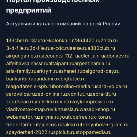
предприятий
Актуальный каталог компаний по всей России
133chel.ru
13autor-kolonka.ru
2864420.ru
2rich.ru
3-d-file.ru
3d-file.ru
a-cdc.ru
aalse.ru
a380club.ru
airgungames.ru
accounts-112.ru
adler-jun.ru
adonyev.ru
alfeihavsalnassr.ru
altaipant.ru
argentinamia.ru
aria-family.ru
arkrym.ru
ashanet.ru
belgorod-day.ru
bankaribi.ru
bandamn.ru
bigfatcc.ru
blagodarenie-spb.ru
borodino-media.ru
card-voice.ru
cardvoice.ru
zed-online.ru
zvonitut.ru
zebra-tlt.ru
zarafshan.ru
york-life.ru
vintovoykompressor.ru
vladivostok-map.ru
vlknrussia.ru
wasabi-shop.ru
webamator.ru
zaryna.ru
youtubefree.ru
x-ton.ru
trade-farm.ru
tajuncos.ru
taksu.ru
tor-lyubov-i-grom.ru
spayderhed-2022.ru
splclub.ru
stoppamedia.ru