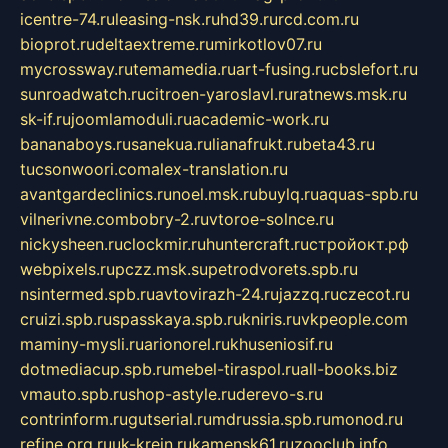
icentre-74.ru
leasing-nsk.ru
hd39.ru
rcd.com.ru
bioprot.ru
deltaextreme.ru
mirkotlov07.ru
mycrossway.ru
temamedia.ru
art-fusing.ru
cbslefort.ru
sunroadwatch.ru
citroen-yaroslavl.ru
ratnews.msk.ru
sk-if.ru
joomlamoduli.ru
academic-work.ru
bananaboys.ru
sanekua.ru
lianafrukt.ru
beta43.ru
tucsonwoori.com
alex-translation.ru
avantgardeclinics.ru
noel.msk.ru
buylq.ru
aquas-spb.ru
vilnerivne.com
bobry-2.ru
vtoroe-solnce.ru
nickysheen.ru
clockmir.ru
huntercraft.ru
стройокт.рф
webpixels.ru
pczz.msk.su
petrodvorets.spb.ru
nsintermed.spb.ru
avtovirazh-24.ru
jazzq.ru
czecot.ru
cruizi.spb.ru
spasskaya.spb.ru
kniris.ru
vkpeople.com
maminy-mysli.ru
arionorel.ru
khuseniosif.ru
dotmediacup.spb.ru
mebel-tiraspol.ru
all-books.biz
vmauto.spb.ru
shop-astyle.ru
derevo-s.ru
contrinform.ru
gutserial.ru
mdrussia.spb.ru
monod.ru
refine.org.ru
uk-krein.ru
kamensk61.ru
zooclub.info