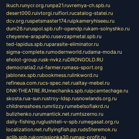
ikuch.ru
nycr.org.ru
npa21.ru
vremya-ch.spb.ru
desert000.ru
ivtorgi.ru
ifiori.ru
catalog-statei.ru
dcv.org.ru
spetsmaster174.ru
ipkameryhiseeu.ru
dum26.ru
ruspol.spb.ru
fr-opendp.ru
kam-solnyshko.ru
cheyenne-arapaho.ru
sevzapmetal.spb.ru
ted-lapidus.spb.ru
parasite-eliminator.ru
sigma-complete.ru
modernworld.ru
dama-moda.ru
eholot-group.ru
sk-nvkz.ru
DRONGOLD.RU
democratia2.ru
i-farmer.ru
mass-sport.org
jablonex.spb.ru
bookmess.ru
linkword.ru
refineua.com.ru
cs-spec.net.ru
altay-mebel.ru
DNK-THEATRE.RU
mechaniks.spb.ru
ipcamtechage.ru
skosta.ru
a-sun.ru
stroy-ldsp.ru
snowlands.org.ru
childrensshoes.ru
mrlizzy.ru
mebelsofiakrd.ru
bulizhenko.ru
rumantick.net.ru
mtszerno.ru
daily-fishing.ru
glushiteli-v-spb.ru
megasat.org.ru
localization.net.ru
flyingfish.pp.ru
ds5teremok.ru
aclib.spb.ru
komissionka30.ru
mag-profit.ru