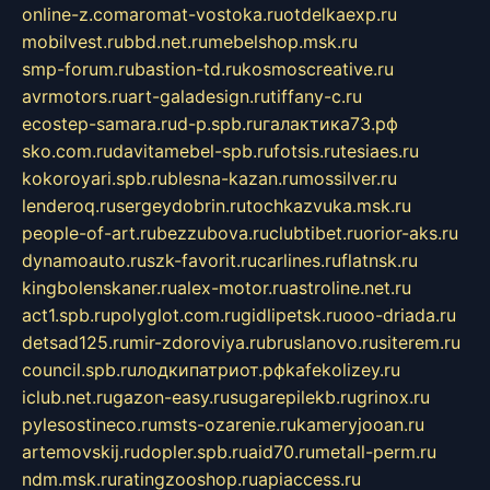
online-z.com
aromat-vostoka.ru
otdelkaexp.ru
mobilvest.ru
bbd.net.ru
mebelshop.msk.ru
smp-forum.ru
bastion-td.ru
kosmoscreative.ru
avrmotors.ru
art-galadesign.ru
tiffany-c.ru
ecostep-samara.ru
d-p.spb.ru
галактика73.рф
sko.com.ru
davitamebel-spb.ru
fotsis.ru
tesiaes.ru
kokoroyari.spb.ru
blesna-kazan.ru
mossilver.ru
lenderoq.ru
sergeydobrin.ru
tochkazvuka.msk.ru
people-of-art.ru
bezzubova.ru
clubtibet.ru
orior-aks.ru
dynamoauto.ru
szk-favorit.ru
carlines.ru
flatnsk.ru
kingbolenskaner.ru
alex-motor.ru
astroline.net.ru
act1.spb.ru
polyglot.com.ru
gidlipetsk.ru
ooo-driada.ru
detsad125.ru
mir-zdoroviya.ru
bruslanovo.ru
siterem.ru
council.spb.ru
лодкипатриот.рф
kafekolizey.ru
iclub.net.ru
gazon-easy.ru
sugarepilekb.ru
grinox.ru
pylesostineco.ru
msts-ozarenie.ru
kameryjooan.ru
artemovskij.ru
dopler.spb.ru
aid70.ru
metall-perm.ru
ndm.msk.ru
ratingzooshop.ru
apiaccess.ru