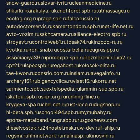
snow-guard.ru
slovar-ivrit.ru
cleanmedicine.ru
shkurki-karakulya.ru
kanotiforet.spb.ru
tutmassage.ru
ecolog.org.ru
praga.spb.ru
falcorussia.ru
autodoctorservis.ru
kamertondom.spb.ru
net-life.net.ru
avto-vozim.ru
sakhcamera.ru
alliance-electro.spb.ru
stroyavt.ru
controlweb1.ru
tdsak74.ru
kinzozo-ru.ru
kvotka.ru
iron-snab.ru
costa-bella.ru
eugrus.pp.ru
associaciya39.ru
primexpo.spb.ru
bezmorchin.ru
ia2.ru
cpt21.ru
ispecspb.ru
regahost.ru
kolosok-elita.ru
tae-kwon.ru
consrio.com.ru
insiam.ru
avegainfo.ru
archery161.ru
bigencyclica.ru
vlast16.ru
korru.net
sarmiento.spb.su
extelopedia.ru
lammin-suo.spb.ru
iskatour.spb.ru
snpi.org.ru
running-line.ru
krygeva-spa.ru
chel.net.ru
rust-loco.ru
dugshop.ru
hl-beta.spb.ru
school494.spb.ru
mymubaby.ru
epoha-metalband.ru
ngr.spb.ru
rusgosnews.com
dieselvostok.ru
24hostel.msk.ru
w-dev.ru
f-ship.ru
regsmi.ru
filmnetwork.ru
malinasp.ru
kinosvin.ru