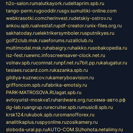
h2o-salon.ru
malutkayork.ru
deltaprim.spb.ru
tango-perm.ru
gooddir.ru
sgv.su
multiki-online.com
webkrasotki.com
cherinvest.ru
detskiy-ostrov.ru
ankou.spb.ru
alvesta1.ru
pdf-creator.ru
nix-files.org.ru
sakhatoday.ru
elektrikersymboler.ru
sputnikyes.ru
golf2club.msk.ru
aeforums.ru
zallclub.ru
multimodal.msk.ru
habaigry.ru
haikko.ru
sobakopedia.ru
isz-fest.ru
ewnc.info
screensaver-clock.net.ru
volnav.spb.ru
comnat.ru
npf.net.ru
7bit.pp.ru
kalugatur.ru
tesiaes.ru
card.com.ru
kazanka.spb.ru
gildiya-kuznecov.ru
kameryboavision.ru
griffoncom.spb.ru
fabrika-emotsiy.ru
PARK-MATROSOVA.RU
agat.spb.ru
avtoyurist-moskva1.ru
hardware.org.ru
схема-авто.рф
dg-lab.ru
angrup.ru
recruiter.spb.ru
music8.spb.ru
krsk124.ru
kubok.spb.ru
romanofforex.ru
analitikaplus.ru
spyonline.ru
zosikamery.ru
sloboda-ural.pp.ru
AUTO-COM.SU
hohota.net
alimy.ru