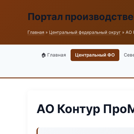
Портал производств
Главная
»
Центральный федеральный округ
» АО 
🏠 Главная
Центральный ФО
Сев
АО Контур Про