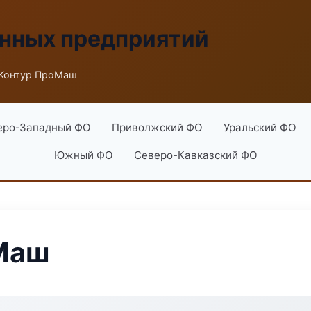
енных предприятий
Контур ПроМаш
еро-Западный ФО
Приволжский ФО
Уральский ФО
Южный ФО
Северо-Кавказский ФО
Маш