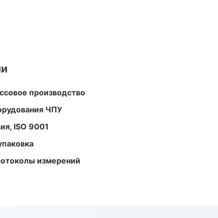
ми
ассовое производство
орудования ЧПУ
ия, ISO 9001
упаковка
ротоколы измерений