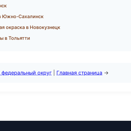
нск
 в Южно-Сахалинск
ая окраска в Новокузнецк
ры в Тольятти
 федеральный округ
|
Главная страница
→