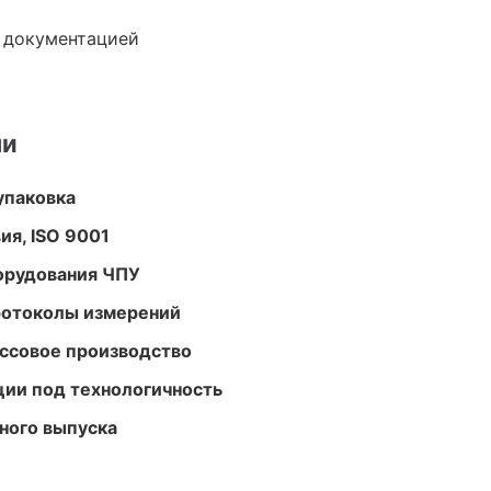
е документацией
ми
упаковка
ия, ISO 9001
орудования ЧПУ
ротоколы измерений
ассовое производство
ции под технологичность
ного выпуска