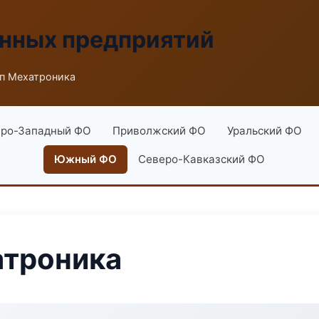
енных предприятий
п Мехатроника
ро-Западный ФО
Приволжский ФО
Уральский ФО
Южный ФО
Северо-Кавказский ФО
атроника