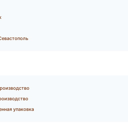
к
Севастополь
производство
роизводство
енная упаковка