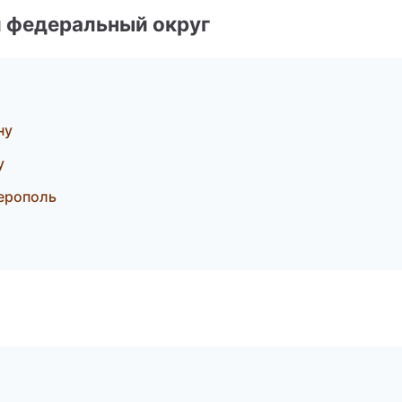
 федеральный округ
ну
у
ерополь