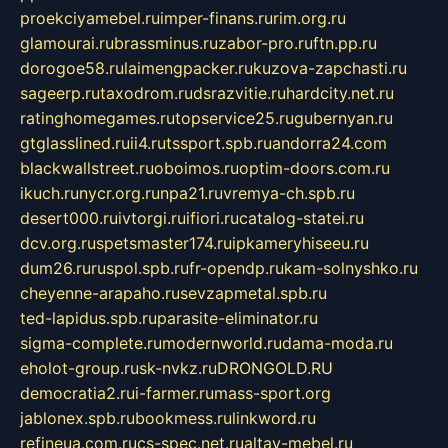
proekciyamebel.ru
imper-finans.ru
rim.org.ru
glamourai.ru
brassminus.ru
zabor-pro.ru
ftn.pp.ru
dorogoe58.ru
laimengpacker.ru
kuzova-zapchasti.ru
sageerp.ru
taxodrom.ru
dsrazvitie.ru
hardcity.net.ru
ratinghomegames.ru
topservice25.ru
gubernyan.ru
gtglasslined.ru
ii4.ru
tssport.spb.ru
andorra24.com
blackwallstreet.ru
oboimos.ru
optim-doors.com.ru
ikuch.ru
nycr.org.ru
npa21.ru
vremya-ch.spb.ru
desert000.ru
ivtorgi.ru
ifiori.ru
catalog-statei.ru
dcv.org.ru
spetsmaster174.ru
ipkameryhiseeu.ru
dum26.ru
ruspol.spb.ru
fr-opendp.ru
kam-solnyshko.ru
cheyenne-arapaho.ru
sevzapmetal.spb.ru
ted-lapidus.spb.ru
parasite-eliminator.ru
sigma-complete.ru
modernworld.ru
dama-moda.ru
eholot-group.ru
sk-nvkz.ru
DRONGOLD.RU
democratia2.ru
i-farmer.ru
mass-sport.org
jablonex.spb.ru
bookmess.ru
linkword.ru
refineua.com.ru
cs-spec.net.ru
altay-mebel.ru