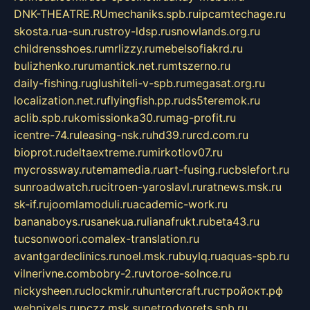
DNK-THEATRE.RU
mechaniks.spb.ru
ipcamtechage.ru
skosta.ru
a-sun.ru
stroy-ldsp.ru
snowlands.org.ru
childrensshoes.ru
mrlizzy.ru
mebelsofiakrd.ru
bulizhenko.ru
rumantick.net.ru
mtszerno.ru
daily-fishing.ru
glushiteli-v-spb.ru
megasat.org.ru
localization.net.ru
flyingfish.pp.ru
ds5teremok.ru
aclib.spb.ru
komissionka30.ru
mag-profit.ru
icentre-74.ru
leasing-nsk.ru
hd39.ru
rcd.com.ru
bioprot.ru
deltaextreme.ru
mirkotlov07.ru
mycrossway.ru
temamedia.ru
art-fusing.ru
cbslefort.ru
sunroadwatch.ru
citroen-yaroslavl.ru
ratnews.msk.ru
sk-if.ru
joomlamoduli.ru
academic-work.ru
bananaboys.ru
sanekua.ru
lianafrukt.ru
beta43.ru
tucsonwoori.com
alex-translation.ru
avantgardeclinics.ru
noel.msk.ru
buylq.ru
aquas-spb.ru
vilnerivne.com
bobry-2.ru
vtoroe-solnce.ru
nickysheen.ru
clockmir.ru
huntercraft.ru
стройокт.рф
webpixels.ru
pczz.msk.su
petrodvorets.spb.ru