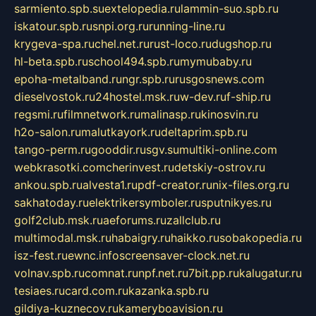
sarmiento.spb.su
extelopedia.ru
lammin-suo.spb.ru
iskatour.spb.ru
snpi.org.ru
running-line.ru
krygeva-spa.ru
chel.net.ru
rust-loco.ru
dugshop.ru
hl-beta.spb.ru
school494.spb.ru
mymubaby.ru
epoha-metalband.ru
ngr.spb.ru
rusgosnews.com
dieselvostok.ru
24hostel.msk.ru
w-dev.ru
f-ship.ru
regsmi.ru
filmnetwork.ru
malinasp.ru
kinosvin.ru
h2o-salon.ru
malutkayork.ru
deltaprim.spb.ru
tango-perm.ru
gooddir.ru
sgv.su
multiki-online.com
webkrasotki.com
cherinvest.ru
detskiy-ostrov.ru
ankou.spb.ru
alvesta1.ru
pdf-creator.ru
nix-files.org.ru
sakhatoday.ru
elektrikersymboler.ru
sputnikyes.ru
golf2club.msk.ru
aeforums.ru
zallclub.ru
multimodal.msk.ru
habaigry.ru
haikko.ru
sobakopedia.ru
isz-fest.ru
ewnc.info
screensaver-clock.net.ru
volnav.spb.ru
comnat.ru
npf.net.ru
7bit.pp.ru
kalugatur.ru
tesiaes.ru
card.com.ru
kazanka.spb.ru
gildiya-kuznecov.ru
kameryboavision.ru