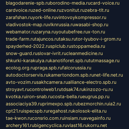
blagodarenie-spb.ru
borodino-media.ru
card-voice.ru
cardvoice.ru
zed-online.ru
zvonitut.ru
zebra-tlt.ru
zarafshan.ru
york-life.ru
vintovoykompressor.ru
vladivostok-map.ru
vlknrussia.ru
wasabi-shop.ru
webamator.ru
zaryna.ru
youtubefree.ru
x-ton.ru
trade-farm.ru
tajuncos.ru
taksu.ru
tor-lyubov-i-grom.ru
spayderhed-2022.ru
splclub.ru
stoppamedia.ru
snow-guard.ru
slovar-ivrit.ru
cleanmedicine.ru
shkurki-karakulya.ru
kanotiforet.spb.ru
tutmassage.ru
ecolog.org.ru
praga.spb.ru
falcorussia.ru
autodoctorservis.ru
kamertondom.spb.ru
net-life.net.ru
avto-vozim.ru
sakhcamera.ru
alliance-electro.spb.ru
stroyavt.ru
controlweb1.ru
tdsak74.ru
kinzozo-ru.ru
kvotka.ru
iron-snab.ru
costa-bella.ru
eugrus.pp.ru
associaciya39.ru
primexpo.spb.ru
bezmorchin.ru
ia2.ru
cpt21.ru
ispecspb.ru
regahost.ru
kolosok-elita.ru
tae-kwon.ru
consrio.com.ru
insiam.ru
avegainfo.ru
archery161.ru
bigencyclica.ru
vlast16.ru
korru.net