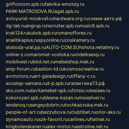
griffoncom.spb.ru
fabrika-emotsiy.ru
PARK-MATROSOVA.RU
agat.spb.ru
avtoyurist-moskva1.ru
hardware.org.ru
схема-авто.рф
dg-lab.ru
angrup.ru
recruiter.spb.ru
music8.spb.ru
krsk124.ru
kubok.spb.ru
romanofforex.ru
analitikaplus.ru
spyonline.ru
zosikamery.ru
sloboda-ural.pp.ru
AUTO-COM.SU
hohota.net
alimy.ru
online-z.com
aromat-vostoka.ru
otdelkaexp.ru
mobilvest.ru
bbd.net.ru
mebelshop.msk.ru
smp-forum.ru
bastion-td.ru
kosmoscreative.ru
avrmotors.ru
art-galadesign.ru
tiffany-c.ru
ecostep-samara.ru
d-p.spb.ru
галактика73.рф
sko.com.ru
davitamebel-spb.ru
fotsis.ru
tesiaes.ru
kokoroyari.spb.ru
blesna-kazan.ru
mossilver.ru
lenderoq.ru
sergeydobrin.ru
tochkazvuka.msk.ru
people-of-art.ru
bezzubova.ru
clubtibet.ru
orior-aks.ru
dynamoauto.ru
szk-favorit.ru
carlines.ru
flatnsk.ru
kingbolenskaner.ru
alex-motor.ru
astroline.net.ru