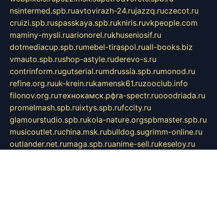
nsintermed.spb.ru
avtovirazh-24.ru
jazzq.ru
czecot.ru
cruizi.spb.ru
spasskaya.spb.ru
kniris.ru
vkpeople.com
maminy-mysli.ru
arionorel.ru
khuseniosif.ru
dotmediacup.spb.ru
mebel-tiraspol.ru
all-books.biz
vmauto.spb.ru
shop-astyle.ru
derevo-s.ru
contrinform.ru
gutserial.ru
mdrussia.spb.ru
monod.ru
refine.org.ru
uk-krein.ru
kamensk61.ru
zooclub.info
filonov.org.ru
технокамск.рф
ra-spectr.ru
ooodriada.ru
promelmash.spb.ru
ixtys.spb.ru
fccity.ru
glamourstudio.spb.ru
kola-nature.org
spbmaster.spb.ru
musicoutlet.ru
china.msk.ru
bulldog.su
grimm-online.ru
outlander.net.ru
maga.spb.ru
anime-sell.ru
keseloy.ru
газприборсервис.рф
karmin.spb.ru
shekswood.ru
tischlermebel.ru
automall66.ru
mag-vladimir.ru
yardbar.ru
kiwitour.spb.ru
indesign.com.ru
freestylemebel.ru
bany-samara.ru
rsei.ru
naidisvoyput.ru
mgsn-invest.ru
ipkamerasannce.ru
alicante-house.ru
ibelka74.ru
cozyhouse.info