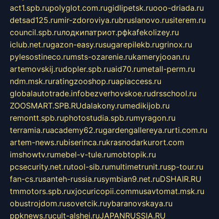
act1.spb.ru
polyglot.com.ru
gidlipetsk.ru
ooo-driada.ru
detsad125.ru
mir-zdoroviya.ru
bruslanovo.ru
siterem.ru
council.spb.ru
лодкипатриот.рф
kafekolizey.ru
iclub.net.ru
gazon-easy.ru
sugarepilekb.ru
grinox.ru
pylesostineco.ru
msts-ozarenie.ru
kameryjooan.ru
artemovskij.ru
dopler.spb.ru
aid70.ru
metall-perm.ru
ndm.msk.ru
ratingzooshop.ru
apiaccess.ru
globalautotrade.info
bezverhovskoe.ru
drsschool.ru
ZOOSMART.SPB.RU
dalakony.ru
medikijob.ru
remontt.spb.ru
photostudia.spb.ru
myragon.ru
terramia.ru
academy62.ru
gardengallereya.ru
rti.com.ru
artem-news.ru
biserinca.ru
krasnodarkurort.com
imshowtv.ru
mebel-v-tule.ru
mobtopik.ru
pcsecurity.net.ru
tool-sib.ru
multimetrunit.ru
sp-tour.ru
fan-cs.ru
santeh-russia.ru
symbian9.net.ru
DSHAIR.RU
tmmotors.spb.ru
xjocuricopii.com
musavtomat.msk.ru
obustrojdom.ru
sovetcik.ru
ybaranovskaya.ru
ppknews.ru
cult-alshei.ru
JAPANRUSSIA.RU