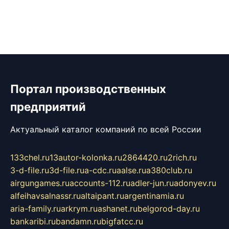
Портал производственных
предприятий
Актуальный каталог компаний по всей России
133chel.ru
13autor-kolonka.ru
2864420.ru
2rich.ru
3-d-file.ru
3d-file.ru
a-cdc.ru
aalse.ru
a380club.ru
airgungames.ru
accounts-112.ru
adler-jun.ru
adonyev.ru
alfeihavsalnassr.ru
altaipant.ru
argentinamia.ru
aria-family.ru
arkrym.ru
ashanet.ru
belgorod-day.ru
bankaribi.ru
bandamn.ru
bigfatcc.ru