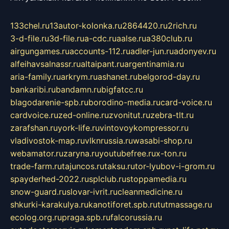
133chel.ru
13autor-kolonka.ru
2864420.ru
2rich.ru
3-d-file.ru
3d-file.ru
a-cdc.ru
aalse.ru
a380club.ru
airgungames.ru
accounts-112.ru
adler-jun.ru
adonyev.ru
alfeihavsalnassr.ru
altaipant.ru
argentinamia.ru
aria-family.ru
arkrym.ru
ashanet.ru
belgorod-day.ru
bankaribi.ru
bandamn.ru
bigfatcc.ru
blagodarenie-spb.ru
borodino-media.ru
card-voice.ru
cardvoice.ru
zed-online.ru
zvonitut.ru
zebra-tlt.ru
zarafshan.ru
york-life.ru
vintovoykompressor.ru
vladivostok-map.ru
vlknrussia.ru
wasabi-shop.ru
webamator.ru
zaryna.ru
youtubefree.ru
x-ton.ru
trade-farm.ru
tajuncos.ru
taksu.ru
tor-lyubov-i-grom.ru
spayderhed-2022.ru
splclub.ru
stoppamedia.ru
snow-guard.ru
slovar-ivrit.ru
cleanmedicine.ru
shkurki-karakulya.ru
kanotiforet.spb.ru
tutmassage.ru
ecolog.org.ru
praga.spb.ru
falcorussia.ru