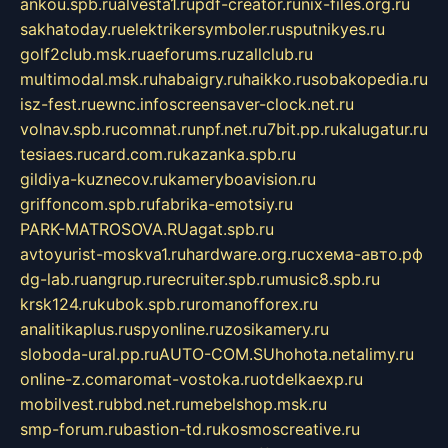
ankou.spb.ru
alvesta1.ru
pdf-creator.ru
nix-files.org.ru
sakhatoday.ru
elektrikersymboler.ru
sputnikyes.ru
golf2club.msk.ru
aeforums.ru
zallclub.ru
multimodal.msk.ru
habaigry.ru
haikko.ru
sobakopedia.ru
isz-fest.ru
ewnc.info
screensaver-clock.net.ru
volnav.spb.ru
comnat.ru
npf.net.ru
7bit.pp.ru
kalugatur.ru
tesiaes.ru
card.com.ru
kazanka.spb.ru
gildiya-kuznecov.ru
kameryboavision.ru
griffoncom.spb.ru
fabrika-emotsiy.ru
PARK-MATROSOVA.RU
agat.spb.ru
avtoyurist-moskva1.ru
hardware.org.ru
схема-авто.рф
dg-lab.ru
angrup.ru
recruiter.spb.ru
music8.spb.ru
krsk124.ru
kubok.spb.ru
romanofforex.ru
analitikaplus.ru
spyonline.ru
zosikamery.ru
sloboda-ural.pp.ru
AUTO-COM.SU
hohota.net
alimy.ru
online-z.com
aromat-vostoka.ru
otdelkaexp.ru
mobilvest.ru
bbd.net.ru
mebelshop.msk.ru
smp-forum.ru
bastion-td.ru
kosmoscreative.ru