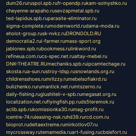
dum26.ru
ruspol.spb.ru
fr-opendp.ru
kam-solnyshko.ru
cheyenne-arapaho.ru
sevzapmetal.spb.ru
ted-lapidus.spb.ru
parasite-eliminator.ru
sigma-complete.ru
modernworld.ru
dama-moda.ru
eholot-group.ru
sk-nvkz.ru
DRONGOLD.RU
democratia2.ru
i-farmer.ru
mass-sport.org
jablonex.spb.ru
bookmess.ru
linkword.ru
refineua.com.ru
cs-spec.net.ru
altay-mebel.ru
DNK-THEATRE.RU
mechaniks.spb.ru
ipcamtechage.ru
skosta.ru
a-sun.ru
stroy-ldsp.ru
snowlands.org.ru
childrensshoes.ru
mrlizzy.ru
mebelsofiakrd.ru
bulizhenko.ru
rumantick.net.ru
mtszerno.ru
daily-fishing.ru
glushiteli-v-spb.ru
megasat.org.ru
localization.net.ru
flyingfish.pp.ru
ds5teremok.ru
aclib.spb.ru
komissionka30.ru
mag-profit.ru
icentre-74.ru
leasing-nsk.ru
hd39.ru
rcd.com.ru
bioprot.ru
deltaextreme.ru
mirkotlov07.ru
mycrossway.ru
temamedia.ru
art-fusing.ru
cbslefort.ru