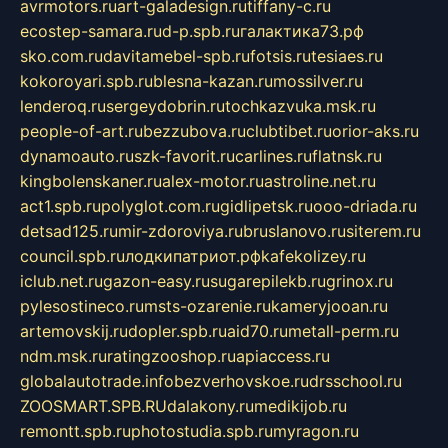
avrmotors.ru
art-galadesign.ru
tiffany-c.ru
ecostep-samara.ru
d-p.spb.ru
галактика73.рф
sko.com.ru
davitamebel-spb.ru
fotsis.ru
tesiaes.ru
kokoroyari.spb.ru
blesna-kazan.ru
mossilver.ru
lenderoq.ru
sergeydobrin.ru
tochkazvuka.msk.ru
people-of-art.ru
bezzubova.ru
clubtibet.ru
orior-aks.ru
dynamoauto.ru
szk-favorit.ru
carlines.ru
flatnsk.ru
kingbolenskaner.ru
alex-motor.ru
astroline.net.ru
act1.spb.ru
polyglot.com.ru
gidlipetsk.ru
ooo-driada.ru
detsad125.ru
mir-zdoroviya.ru
bruslanovo.ru
siterem.ru
council.spb.ru
лодкипатриот.рф
kafekolizey.ru
iclub.net.ru
gazon-easy.ru
sugarepilekb.ru
grinox.ru
pylesostineco.ru
msts-ozarenie.ru
kameryjooan.ru
artemovskij.ru
dopler.spb.ru
aid70.ru
metall-perm.ru
ndm.msk.ru
ratingzooshop.ru
apiaccess.ru
globalautotrade.info
bezverhovskoe.ru
drsschool.ru
ZOOSMART.SPB.RU
dalakony.ru
medikijob.ru
remontt.spb.ru
photostudia.spb.ru
myragon.ru