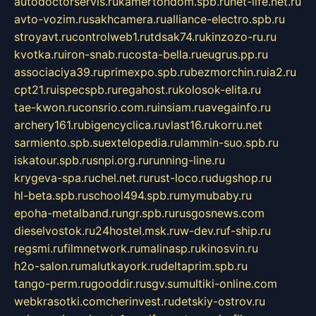
autodoctorservis.ru
kamertondom.spb.ru
net-life.net.ru
avto-vozim.ru
sakhcamera.ru
alliance-electro.spb.ru
stroyavt.ru
controlweb1.ru
tdsak74.ru
kinzozo-ru.ru
kvotka.ru
iron-snab.ru
costa-bella.ru
eugrus.pp.ru
associaciya39.ru
primexpo.spb.ru
bezmorchin.ru
ia2.ru
cpt21.ru
ispecspb.ru
regahost.ru
kolosok-elita.ru
tae-kwon.ru
consrio.com.ru
insiam.ru
avegainfo.ru
archery161.ru
bigencyclica.ru
vlast16.ru
korru.net
sarmiento.spb.su
extelopedia.ru
lammin-suo.spb.ru
iskatour.spb.ru
snpi.org.ru
running-line.ru
krygeva-spa.ru
chel.net.ru
rust-loco.ru
dugshop.ru
hl-beta.spb.ru
school494.spb.ru
mymubaby.ru
epoha-metalband.ru
ngr.spb.ru
rusgosnews.com
dieselvostok.ru
24hostel.msk.ru
w-dev.ru
f-ship.ru
regsmi.ru
filmnetwork.ru
malinasp.ru
kinosvin.ru
h2o-salon.ru
malutkayork.ru
deltaprim.spb.ru
tango-perm.ru
gooddir.ru
sgv.su
multiki-online.com
webkrasotki.com
cherinvest.ru
detskiy-ostrov.ru