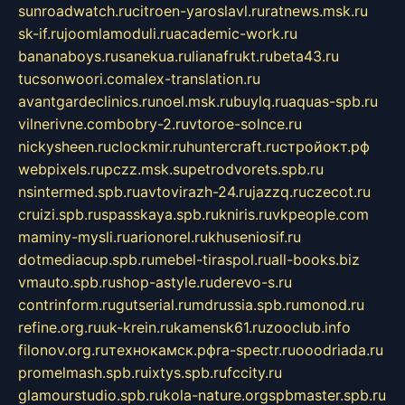
sunroadwatch.ru
citroen-yaroslavl.ru
ratnews.msk.ru
sk-if.ru
joomlamoduli.ru
academic-work.ru
bananaboys.ru
sanekua.ru
lianafrukt.ru
beta43.ru
tucsonwoori.com
alex-translation.ru
avantgardeclinics.ru
noel.msk.ru
buylq.ru
aquas-spb.ru
vilnerivne.com
bobry-2.ru
vtoroe-solnce.ru
nickysheen.ru
clockmir.ru
huntercraft.ru
стройокт.рф
webpixels.ru
pczz.msk.su
petrodvorets.spb.ru
nsintermed.spb.ru
avtovirazh-24.ru
jazzq.ru
czecot.ru
cruizi.spb.ru
spasskaya.spb.ru
kniris.ru
vkpeople.com
maminy-mysli.ru
arionorel.ru
khuseniosif.ru
dotmediacup.spb.ru
mebel-tiraspol.ru
all-books.biz
vmauto.spb.ru
shop-astyle.ru
derevo-s.ru
contrinform.ru
gutserial.ru
mdrussia.spb.ru
monod.ru
refine.org.ru
uk-krein.ru
kamensk61.ru
zooclub.info
filonov.org.ru
технокамск.рф
ra-spectr.ru
ooodriada.ru
promelmash.spb.ru
ixtys.spb.ru
fccity.ru
glamourstudio.spb.ru
kola-nature.org
spbmaster.spb.ru