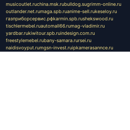
musicoutlet.ru
china.msk.ru
bulldog.su
grimm-online.ru
outlander.net.ru
maga.spb.ru
anime-sell.ru
keseloy.ru
газприборсервис.рф
karmin.spb.ru
shekswood.ru
tischlermebel.ru
automall66.ru
mag-vladimir.ru
yardbar.ru
kiwitour.spb.ru
indesign.com.ru
freestylemebel.ru
bany-samara.ru
rsei.ru
naidisvoyput.ru
mgsn-invest.ru
ipkamerasannce.ru
alicante-house.ru
ibelka74.ru
cozyhouse.info
vlkargalev-studio.ru
700mb.ru
figura-ufa.ru
alina-live.ru
belarusiannews.ru
womenknow.ru
dos-vniimk.ru
sega.net.ru
dv.net.ru
phenomenonsofhistory.com
telesputnik.net.ru
wall.pp.ru
pylesosroidmi.ru
gtc-clan.ru
cligs.ru
bibikazap.ru
popova.org.ru
netwhistler.spb.ru
bellvil.ru
bonzon.ru
iss-vladik.ru
defiparis.net.ru
las-gryzas.ru
amku.ru
electednews.spb.ru
feather.org.ru
spar72.ru
tankiigri.ru
dominus.com.ru
ibtree.ru
sanykool.pp.ru
unixlib.org.ru
menatep.spb.ru
gartenterrassen.ru
printeka.ru