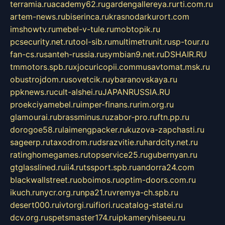
terramia.ru
academy62.ru
gardengallereya.ru
rti.com.ru
artem-news.ru
biserinca.ru
krasnodarkurort.com
imshowtv.ru
mebel-v-tule.ru
mobtopik.ru
pcsecurity.net.ru
tool-sib.ru
multimetrunit.ru
sp-tour.ru
fan-cs.ru
santeh-russia.ru
symbian9.net.ru
DSHAIR.RU
tmmotors.spb.ru
xjocuricopii.com
musavtomat.msk.ru
obustrojdom.ru
sovetcik.ru
ybaranovskaya.ru
ppknews.ru
cult-alshei.ru
JAPANRUSSIA.RU
proekciyamebel.ru
imper-finans.ru
rim.org.ru
glamourai.ru
brassminus.ru
zabor-pro.ru
ftn.pp.ru
dorogoe58.ru
laimengpacker.ru
kuzova-zapchasti.ru
sageerp.ru
taxodrom.ru
dsrazvitie.ru
hardcity.net.ru
ratinghomegames.ru
topservice25.ru
gubernyan.ru
gtglasslined.ru
ii4.ru
tssport.spb.ru
andorra24.com
blackwallstreet.ru
oboimos.ru
optim-doors.com.ru
ikuch.ru
nycr.org.ru
npa21.ru
vremya-ch.spb.ru
desert000.ru
ivtorgi.ru
ifiori.ru
catalog-statei.ru
dcv.org.ru
spetsmaster174.ru
ipkameryhiseeu.ru