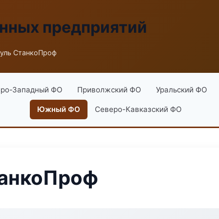
енных предприятий
уль СтанкоПроф
ро-Западный ФО
Приволжский ФО
Уральский ФО
Южный ФО
Северо-Кавказский ФО
танкоПроф