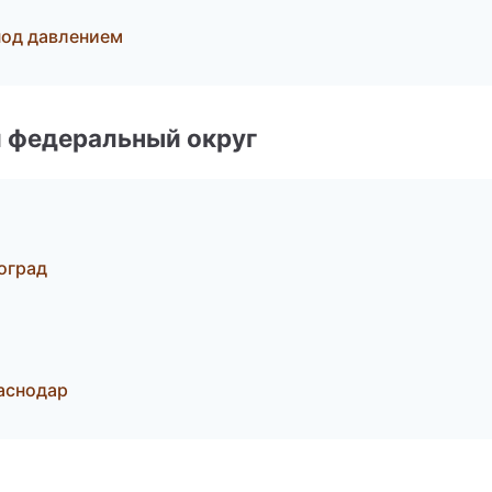
под давлением
 федеральный округ
оград
аснодар