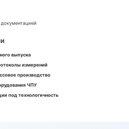
е документацией
ми
ного выпуска
ротоколы измерений
ассовое производство
орудования ЧПУ
ции под технологичность