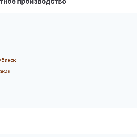
тное производство
ябинск
акан