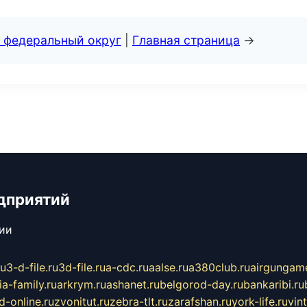
 федеральный округ
|
Главная страница
→
дприятий
сии
ru
3-d-file.ru
3d-file.ru
a-cdc.ru
aalse.ru
a380club.ru
airgungame
ia-family.ru
arkrym.ru
ashanet.ru
belgorod-day.ru
bankaribi.ru
d-online.ru
zvonitut.ru
zebra-tlt.ru
zarafshan.ru
york-life.ru
vin