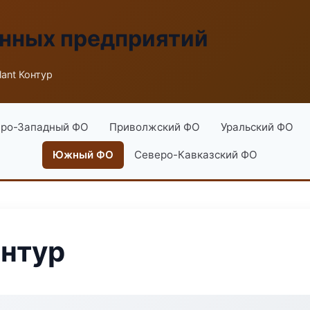
енных предприятий
ant Контур
ро-Западный ФО
Приволжский ФО
Уральский ФО
Южный ФО
Северо-Кавказский ФО
онтур