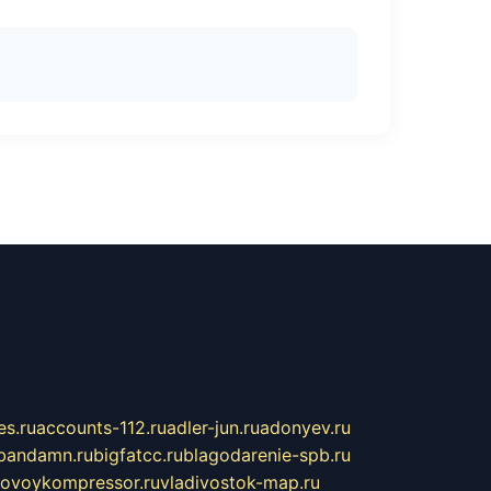
s.ru
accounts-112.ru
adler-jun.ru
adonyev.ru
bandamn.ru
bigfatcc.ru
blagodarenie-spb.ru
tovoykompressor.ru
vladivostok-map.ru