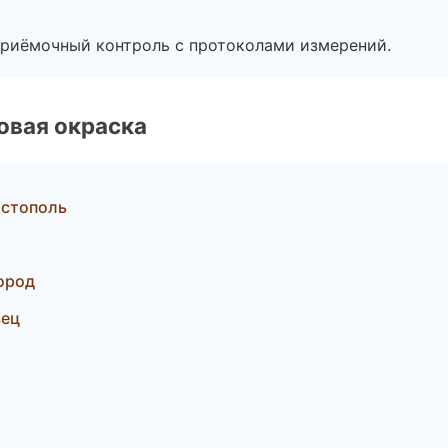
приёмочный контроль с протоколами измерений.
овая окраска
астополь
ород
вец