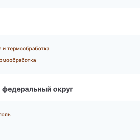
а и термообработка
ермообработка
 федеральный округ
поль