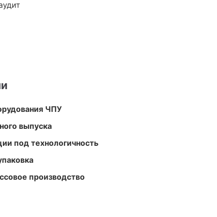
аудит
ми
орудования ЧПУ
ного выпуска
ции под технологичность
упаковка
ассовое производство