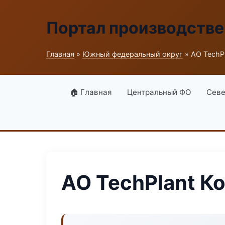
Портал производств
Главная
»
Южный федеральный округ
» АО TechPl
🏠 Главная
Центральный ФО
Севе
АО TechPlant К