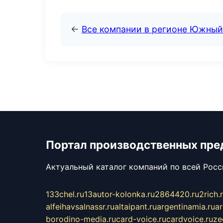
←
Все компании в регионе Южный
Портал производственных пре
Актуальный каталог компаний по всей Рос
133chel.ru
13autor-kolonka.ru
2864420.ru
2rich.
alfeihavsalnassr.ru
altaipant.ru
argentinamia.ru
ar
borodino-media.ru
card-voice.ru
cardvoice.ru
ze