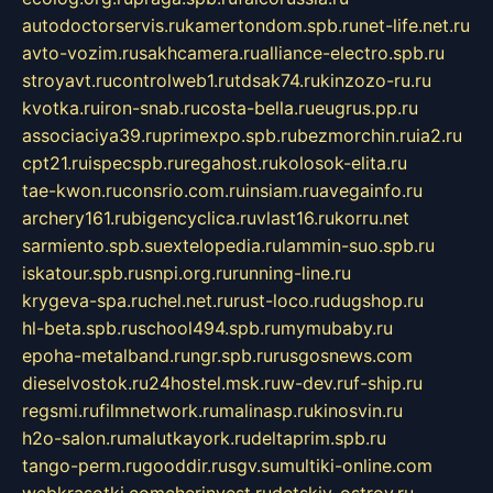
autodoctorservis.ru
kamertondom.spb.ru
net-life.net.ru
avto-vozim.ru
sakhcamera.ru
alliance-electro.spb.ru
stroyavt.ru
controlweb1.ru
tdsak74.ru
kinzozo-ru.ru
kvotka.ru
iron-snab.ru
costa-bella.ru
eugrus.pp.ru
associaciya39.ru
primexpo.spb.ru
bezmorchin.ru
ia2.ru
cpt21.ru
ispecspb.ru
regahost.ru
kolosok-elita.ru
tae-kwon.ru
consrio.com.ru
insiam.ru
avegainfo.ru
archery161.ru
bigencyclica.ru
vlast16.ru
korru.net
sarmiento.spb.su
extelopedia.ru
lammin-suo.spb.ru
iskatour.spb.ru
snpi.org.ru
running-line.ru
krygeva-spa.ru
chel.net.ru
rust-loco.ru
dugshop.ru
hl-beta.spb.ru
school494.spb.ru
mymubaby.ru
epoha-metalband.ru
ngr.spb.ru
rusgosnews.com
dieselvostok.ru
24hostel.msk.ru
w-dev.ru
f-ship.ru
regsmi.ru
filmnetwork.ru
malinasp.ru
kinosvin.ru
h2o-salon.ru
malutkayork.ru
deltaprim.spb.ru
tango-perm.ru
gooddir.ru
sgv.su
multiki-online.com
webkrasotki.com
cherinvest.ru
detskiy-ostrov.ru