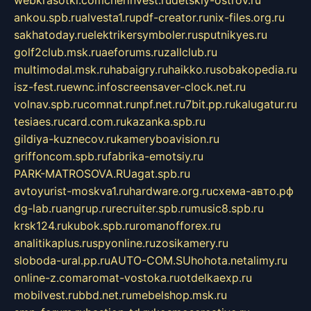
ankou.spb.ru
alvesta1.ru
pdf-creator.ru
nix-files.org.ru
sakhatoday.ru
elektrikersymboler.ru
sputnikyes.ru
golf2club.msk.ru
aeforums.ru
zallclub.ru
multimodal.msk.ru
habaigry.ru
haikko.ru
sobakopedia.ru
isz-fest.ru
ewnc.info
screensaver-clock.net.ru
volnav.spb.ru
comnat.ru
npf.net.ru
7bit.pp.ru
kalugatur.ru
tesiaes.ru
card.com.ru
kazanka.spb.ru
gildiya-kuznecov.ru
kameryboavision.ru
griffoncom.spb.ru
fabrika-emotsiy.ru
PARK-MATROSOVA.RU
agat.spb.ru
avtoyurist-moskva1.ru
hardware.org.ru
схема-авто.рф
dg-lab.ru
angrup.ru
recruiter.spb.ru
music8.spb.ru
krsk124.ru
kubok.spb.ru
romanofforex.ru
analitikaplus.ru
spyonline.ru
zosikamery.ru
sloboda-ural.pp.ru
AUTO-COM.SU
hohota.net
alimy.ru
online-z.com
aromat-vostoka.ru
otdelkaexp.ru
mobilvest.ru
bbd.net.ru
mebelshop.msk.ru