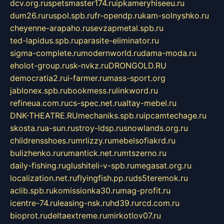
dcv.org.ru
spetsmaster174.ru
ipkameryhiseeu.ru
dum26.ru
ruspol.spb.ru
fr-opendp.ru
kam-solnyshko.ru
cheyenne-arapaho.ru
sevzapmetal.spb.ru
ted-lapidus.spb.ru
parasite-eliminator.ru
sigma-complete.ru
modernworld.ru
dama-moda.ru
eholot-group.ru
sk-nvkz.ru
DRONGOLD.RU
democratia2.ru
i-farmer.ru
mass-sport.org
jablonex.spb.ru
bookmess.ru
linkword.ru
refineua.com.ru
cs-spec.net.ru
altay-mebel.ru
DNK-THEATRE.RU
mechaniks.spb.ru
ipcamtechage.ru
skosta.ru
a-sun.ru
stroy-ldsp.ru
snowlands.org.ru
childrensshoes.ru
mrlizzy.ru
mebelsofiakrd.ru
bulizhenko.ru
rumantick.net.ru
mtszerno.ru
daily-fishing.ru
glushiteli-v-spb.ru
megasat.org.ru
localization.net.ru
flyingfish.pp.ru
ds5teremok.ru
aclib.spb.ru
komissionka30.ru
mag-profit.ru
icentre-74.ru
leasing-nsk.ru
hd39.ru
rcd.com.ru
bioprot.ru
deltaextreme.ru
mirkotlov07.ru