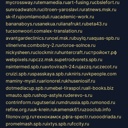
mycrossway.ru
temamedia.ru
art-fusing.ru
cbslefort.ru
sunroadwatch.ru
citroen-yaroslavl.ru
ratnews.msk.ru
sk-if.ru
joomlamoduli.ru
academic-work.ru
bananaboys.ru
sanekua.ru
lianafrukt.ru
beta43.ru
tucsonwoori.com
alex-translation.ru
avantgardeclinics.ru
noel.msk.ru
buylq.ru
aquas-spb.ru
vilnerivne.com
bobry-2.ru
vtoroe-solnce.ru
nickysheen.ru
clockmir.ru
huntercraft.ru
стройокт.рф
webpixels.ru
pczz.msk.su
petrodvorets.spb.ru
nsintermed.spb.ru
avtovirazh-24.ru
jazzq.ru
czecot.ru
cruizi.spb.ru
spasskaya.spb.ru
kniris.ru
vkpeople.com
maminy-mysli.ru
arionorel.ru
khuseniosif.ru
dotmediacup.spb.ru
mebel-tiraspol.ru
all-books.biz
vmauto.spb.ru
shop-astyle.ru
derevo-s.ru
contrinform.ru
gutserial.ru
mdrussia.spb.ru
monod.ru
refine.org.ru
uk-krein.ru
kamensk61.ru
zooclub.info
filonov.org.ru
технокамск.рф
ra-spectr.ru
ooodriada.ru
promelmash.spb.ru
ixtys.spb.ru
fccity.ru