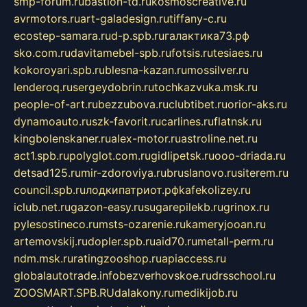
smp-forum.ru
bastion-td.ru
kosmoscreative.ru
avrmotors.ru
art-galadesign.ru
tiffany-c.ru
ecostep-samara.ru
d-p.spb.ru
галактика73.рф
sko.com.ru
davitamebel-spb.ru
fotsis.ru
tesiaes.ru
kokoroyari.spb.ru
blesna-kazan.ru
mossilver.ru
lenderoq.ru
sergeydobrin.ru
tochkazvuka.msk.ru
people-of-art.ru
bezzubova.ru
clubtibet.ru
orior-aks.ru
dynamoauto.ru
szk-favorit.ru
carlines.ru
flatnsk.ru
kingbolenskaner.ru
alex-motor.ru
astroline.net.ru
act1.spb.ru
polyglot.com.ru
gidlipetsk.ru
ooo-driada.ru
detsad125.ru
mir-zdoroviya.ru
bruslanovo.ru
siterem.ru
council.spb.ru
лодкипатриот.рф
kafekolizey.ru
iclub.net.ru
gazon-easy.ru
sugarepilekb.ru
grinox.ru
pylesostineco.ru
msts-ozarenie.ru
kameryjooan.ru
artemovskij.ru
dopler.spb.ru
aid70.ru
metall-perm.ru
ndm.msk.ru
ratingzooshop.ru
apiaccess.ru
globalautotrade.info
bezverhovskoe.ru
drsschool.ru
ZOOSMART.SPB.RU
dalakony.ru
medikijob.ru