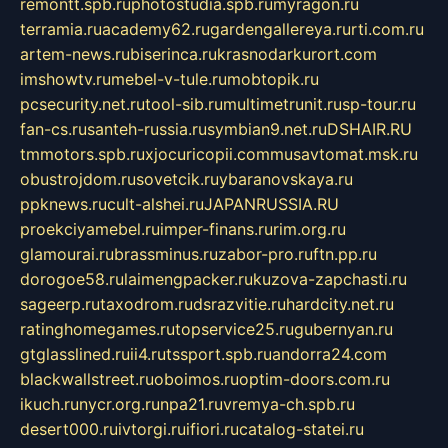
remontt.spb.ru
photostudia.spb.ru
myragon.ru
terramia.ru
academy62.ru
gardengallereya.ru
rti.com.ru
artem-news.ru
biserinca.ru
krasnodarkurort.com
imshowtv.ru
mebel-v-tule.ru
mobtopik.ru
pcsecurity.net.ru
tool-sib.ru
multimetrunit.ru
sp-tour.ru
fan-cs.ru
santeh-russia.ru
symbian9.net.ru
DSHAIR.RU
tmmotors.spb.ru
xjocuricopii.com
musavtomat.msk.ru
obustrojdom.ru
sovetcik.ru
ybaranovskaya.ru
ppknews.ru
cult-alshei.ru
JAPANRUSSIA.RU
proekciyamebel.ru
imper-finans.ru
rim.org.ru
glamourai.ru
brassminus.ru
zabor-pro.ru
ftn.pp.ru
dorogoe58.ru
laimengpacker.ru
kuzova-zapchasti.ru
sageerp.ru
taxodrom.ru
dsrazvitie.ru
hardcity.net.ru
ratinghomegames.ru
topservice25.ru
gubernyan.ru
gtglasslined.ru
ii4.ru
tssport.spb.ru
andorra24.com
blackwallstreet.ru
oboimos.ru
optim-doors.com.ru
ikuch.ru
nycr.org.ru
npa21.ru
vremya-ch.spb.ru
desert000.ru
ivtorgi.ru
ifiori.ru
catalog-statei.ru