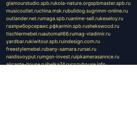
glamourstudio.spb.ru
kola-nature.org
spbmaster.spb.ru
musicoutlet.ru
china.msk.ru
bulldog.su
grimm-online.ru
outlander.net.ru
maga.spb.ru
anime-sell.ru
keseloy.ru
газприборсервис.рф
karmin.spb.ru
shekswood.ru
tischlermebel.ru
automall66.ru
mag-vladimir.ru
yardbar.ru
kiwitour.spb.ru
indesign.com.ru
freestylemebel.ru
bany-samara.ru
rsei.ru
naidisvoyput.ru
mgsn-invest.ru
ipkamerasannce.ru
alicante-house.ru
ibelka74.ru
cozyhouse.info
vlkargalev-studio.ru
700mb.ru
figura-ufa.ru
alina-live.ru
belarusiannews.ru
womenknow.ru
dos-vniimk.ru
sega.net.ru
dv.net.ru
phenomenonsofhistory.com
telesputnik.net.ru
wall.pp.ru
pylesosroidmi.ru
gtc-clan.ru
cligs.ru
bibikazap.ru
popova.org.ru
netwhistler.spb.ru
bellvil.ru
bonzon.ru
iss-vladik.ru
defiparis.net.ru
las-gryzas.ru
amku.ru
electednews.spb.ru
feather.org.ru
spar72.ru
tankiigri.ru
dominus.com.ru
ibtree.ru
sanykool.pp.ru
unixlib.org.ru