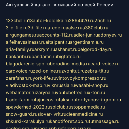
Актуальный каталог компаний по всей России
133chel.ru
13autor-kolonka.ru
2864420.ru
2rich.ru
3-d-file.ru
3d-file.ru
a-cdc.ru
aalse.ru
a380club.ru
airgungames.ru
accounts-112.ru
adler-jun.ru
adonyev.ru
alfeihavsalnassr.ru
altaipant.ru
argentinamia.ru
aria-family.ru
arkrym.ru
ashanet.ru
belgorod-day.ru
bankaribi.ru
bandamn.ru
bigfatcc.ru
blagodarenie-spb.ru
borodino-media.ru
card-voice.ru
cardvoice.ru
zed-online.ru
zvonitut.ru
zebra-tlt.ru
zarafshan.ru
york-life.ru
vintovoykompressor.ru
vladivostok-map.ru
vlknrussia.ru
wasabi-shop.ru
webamator.ru
zaryna.ru
youtubefree.ru
x-ton.ru
trade-farm.ru
tajuncos.ru
taksu.ru
tor-lyubov-i-grom.ru
spayderhed-2022.ru
splclub.ru
stoppamedia.ru
snow-guard.ru
slovar-ivrit.ru
cleanmedicine.ru
shkurki-karakulya.ru
kanotiforet.spb.ru
tutmassage.ru
ecolog.org.ru
praga.spb.ru
falcorussia.ru