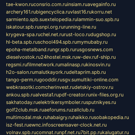
tae-kwon.ru
consrio.com.ru
insiam.ru
avegainfo.ru
archery161.ru
bigencyclica.ru
vlast16.ru
korru.net
sarmiento.spb.su
extelopedia.ru
lammin-suo.spb.ru
iskatour.spb.ru
snpi.org.ru
running-line.ru
krygeva-spa.ru
chel.net.ru
rust-loco.ru
dugshop.ru
hl-beta.spb.ru
school494.spb.ru
mymubaby.ru
epoha-metalband.ru
ngr.spb.ru
rusgosnews.com
dieselvostok.ru
24hostel.msk.ru
w-dev.ru
f-ship.ru
regsmi.ru
filmnetwork.ru
malinasp.ru
kinosvin.ru
h2o-salon.ru
malutkayork.ru
deltaprim.spb.ru
tango-perm.ru
gooddir.ru
sgv.su
multiki-online.com
webkrasotki.com
cherinvest.ru
detskiy-ostrov.ru
ankou.spb.ru
alvesta1.ru
pdf-creator.ru
nix-files.org.ru
sakhatoday.ru
elektrikersymboler.ru
sputnikyes.ru
golf2club.msk.ru
aeforums.ru
zallclub.ru
multimodal.msk.ru
habaigry.ru
haikko.ru
sobakopedia.ru
isz-fest.ru
ewnc.info
screensaver-clock.net.ru
volnav.spb.ru
comnat.ru
npf.net.ru
7bit.pp.ru
kalugatur.ru