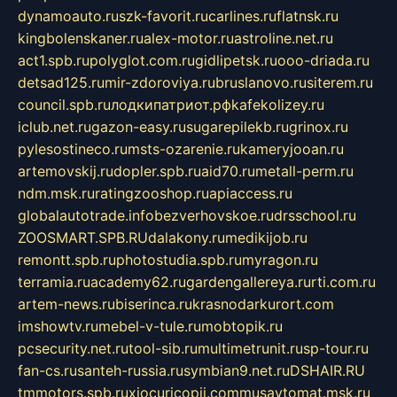
dynamoauto.ru
szk-favorit.ru
carlines.ru
flatnsk.ru
kingbolenskaner.ru
alex-motor.ru
astroline.net.ru
act1.spb.ru
polyglot.com.ru
gidlipetsk.ru
ooo-driada.ru
detsad125.ru
mir-zdoroviya.ru
bruslanovo.ru
siterem.ru
council.spb.ru
лодкипатриот.рф
kafekolizey.ru
iclub.net.ru
gazon-easy.ru
sugarepilekb.ru
grinox.ru
pylesostineco.ru
msts-ozarenie.ru
kameryjooan.ru
artemovskij.ru
dopler.spb.ru
aid70.ru
metall-perm.ru
ndm.msk.ru
ratingzooshop.ru
apiaccess.ru
globalautotrade.info
bezverhovskoe.ru
drsschool.ru
ZOOSMART.SPB.RU
dalakony.ru
medikijob.ru
remontt.spb.ru
photostudia.spb.ru
myragon.ru
terramia.ru
academy62.ru
gardengallereya.ru
rti.com.ru
artem-news.ru
biserinca.ru
krasnodarkurort.com
imshowtv.ru
mebel-v-tule.ru
mobtopik.ru
pcsecurity.net.ru
tool-sib.ru
multimetrunit.ru
sp-tour.ru
fan-cs.ru
santeh-russia.ru
symbian9.net.ru
DSHAIR.RU
tmmotors.spb.ru
xjocuricopii.com
musavtomat.msk.ru