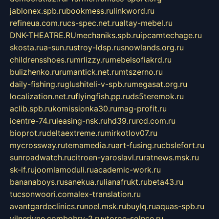
jablonex.spb.ru
bookmess.ru
linkword.ru
refineua.com.ru
cs-spec.net.ru
altay-mebel.ru
DNK-THEATRE.RU
mechaniks.spb.ru
ipcamtechage.ru
skosta.ru
a-sun.ru
stroy-ldsp.ru
snowlands.org.ru
childrensshoes.ru
mrlizzy.ru
mebelsofiakrd.ru
bulizhenko.ru
rumantick.net.ru
mtszerno.ru
daily-fishing.ru
glushiteli-v-spb.ru
megasat.org.ru
localization.net.ru
flyingfish.pp.ru
ds5teremok.ru
aclib.spb.ru
komissionka30.ru
mag-profit.ru
icentre-74.ru
leasing-nsk.ru
hd39.ru
rcd.com.ru
bioprot.ru
deltaextreme.ru
mirkotlov07.ru
mycrossway.ru
temamedia.ru
art-fusing.ru
cbslefort.ru
sunroadwatch.ru
citroen-yaroslavl.ru
ratnews.msk.ru
sk-if.ru
joomlamoduli.ru
academic-work.ru
bananaboys.ru
sanekua.ru
lianafrukt.ru
beta43.ru
tucsonwoori.com
alex-translation.ru
avantgardeclinics.ru
noel.msk.ru
buylq.ru
aquas-spb.ru
vilnerivne.com
bobry-2.ru
vtoroe-solnce.ru