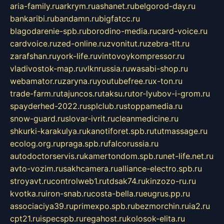
aria-family.ru
arkrym.ru
ashanet.ru
belgorod-day.ru
bankaribi.ru
bandamn.ru
bigfatcc.ru
blagodarenie-spb.ru
borodino-media.ru
card-voice.ru
cardvoice.ru
zed-online.ru
zvonitut.ru
zebra-tlt.ru
zarafshan.ru
york-life.ru
vintovoykompressor.ru
vladivostok-map.ru
vlknrussia.ru
wasabi-shop.ru
webamator.ru
zaryna.ru
youtubefree.ru
x-ton.ru
trade-farm.ru
tajuncos.ru
taksu.ru
tor-lyubov-i-grom.ru
spayderhed-2022.ru
splclub.ru
stoppamedia.ru
snow-guard.ru
slovar-ivrit.ru
cleanmedicine.ru
shkurki-karakulya.ru
kanotiforet.spb.ru
tutmassage.ru
ecolog.org.ru
praga.spb.ru
falcorussia.ru
autodoctorservis.ru
kamertondom.spb.ru
net-life.net.ru
avto-vozim.ru
sakhcamera.ru
alliance-electro.spb.ru
stroyavt.ru
controlweb1.ru
tdsak74.ru
kinzozo-ru.ru
kvotka.ru
iron-snab.ru
costa-bella.ru
eugrus.pp.ru
associaciya39.ru
primexpo.spb.ru
bezmorchin.ru
ia2.ru
cpt21.ru
ispecspb.ru
regahost.ru
kolosok-elita.ru