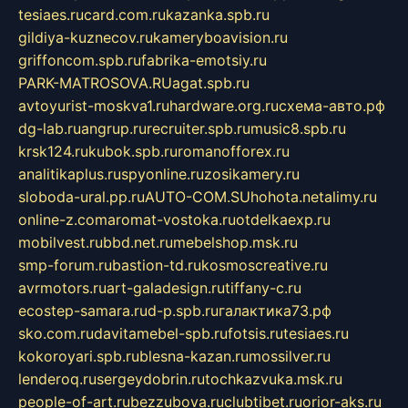
tesiaes.ru
card.com.ru
kazanka.spb.ru
gildiya-kuznecov.ru
kameryboavision.ru
griffoncom.spb.ru
fabrika-emotsiy.ru
PARK-MATROSOVA.RU
agat.spb.ru
avtoyurist-moskva1.ru
hardware.org.ru
схема-авто.рф
dg-lab.ru
angrup.ru
recruiter.spb.ru
music8.spb.ru
krsk124.ru
kubok.spb.ru
romanofforex.ru
analitikaplus.ru
spyonline.ru
zosikamery.ru
sloboda-ural.pp.ru
AUTO-COM.SU
hohota.net
alimy.ru
online-z.com
aromat-vostoka.ru
otdelkaexp.ru
mobilvest.ru
bbd.net.ru
mebelshop.msk.ru
smp-forum.ru
bastion-td.ru
kosmoscreative.ru
avrmotors.ru
art-galadesign.ru
tiffany-c.ru
ecostep-samara.ru
d-p.spb.ru
галактика73.рф
sko.com.ru
davitamebel-spb.ru
fotsis.ru
tesiaes.ru
kokoroyari.spb.ru
blesna-kazan.ru
mossilver.ru
lenderoq.ru
sergeydobrin.ru
tochkazvuka.msk.ru
people-of-art.ru
bezzubova.ru
clubtibet.ru
orior-aks.ru