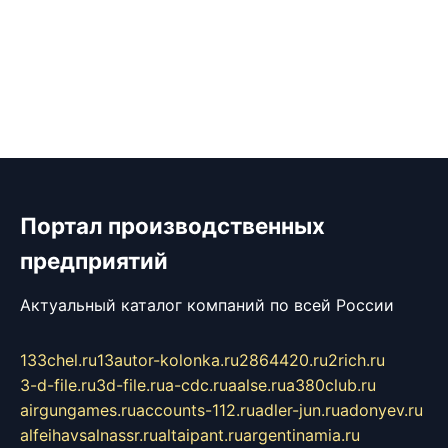
Портал производственных
предприятий
Актуальный каталог компаний по всей России
133chel.ru
13autor-kolonka.ru
2864420.ru
2rich.ru
3-d-file.ru
3d-file.ru
a-cdc.ru
aalse.ru
a380club.ru
airgungames.ru
accounts-112.ru
adler-jun.ru
adonyev.ru
alfeihavsalnassr.ru
altaipant.ru
argentinamia.ru