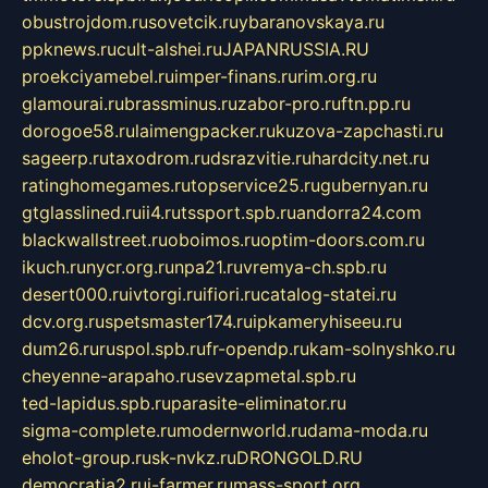
obustrojdom.ru
sovetcik.ru
ybaranovskaya.ru
ppknews.ru
cult-alshei.ru
JAPANRUSSIA.RU
proekciyamebel.ru
imper-finans.ru
rim.org.ru
glamourai.ru
brassminus.ru
zabor-pro.ru
ftn.pp.ru
dorogoe58.ru
laimengpacker.ru
kuzova-zapchasti.ru
sageerp.ru
taxodrom.ru
dsrazvitie.ru
hardcity.net.ru
ratinghomegames.ru
topservice25.ru
gubernyan.ru
gtglasslined.ru
ii4.ru
tssport.spb.ru
andorra24.com
blackwallstreet.ru
oboimos.ru
optim-doors.com.ru
ikuch.ru
nycr.org.ru
npa21.ru
vremya-ch.spb.ru
desert000.ru
ivtorgi.ru
ifiori.ru
catalog-statei.ru
dcv.org.ru
spetsmaster174.ru
ipkameryhiseeu.ru
dum26.ru
ruspol.spb.ru
fr-opendp.ru
kam-solnyshko.ru
cheyenne-arapaho.ru
sevzapmetal.spb.ru
ted-lapidus.spb.ru
parasite-eliminator.ru
sigma-complete.ru
modernworld.ru
dama-moda.ru
eholot-group.ru
sk-nvkz.ru
DRONGOLD.RU
democratia2.ru
i-farmer.ru
mass-sport.org