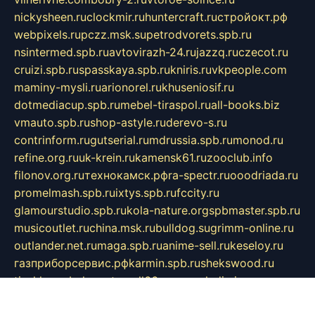
nickysheen.ru
clockmir.ru
huntercraft.ru
стройокт.рф
webpixels.ru
pczz.msk.su
petrodvorets.spb.ru
nsintermed.spb.ru
avtovirazh-24.ru
jazzq.ru
czecot.ru
cruizi.spb.ru
spasskaya.spb.ru
kniris.ru
vkpeople.com
maminy-mysli.ru
arionorel.ru
khuseniosif.ru
dotmediacup.spb.ru
mebel-tiraspol.ru
all-books.biz
vmauto.spb.ru
shop-astyle.ru
derevo-s.ru
contrinform.ru
gutserial.ru
mdrussia.spb.ru
monod.ru
refine.org.ru
uk-krein.ru
kamensk61.ru
zooclub.info
filonov.org.ru
технокамск.рф
ra-spectr.ru
ooodriada.ru
promelmash.spb.ru
ixtys.spb.ru
fccity.ru
glamourstudio.spb.ru
kola-nature.org
spbmaster.spb.ru
musicoutlet.ru
china.msk.ru
bulldog.su
grimm-online.ru
outlander.net.ru
maga.spb.ru
anime-sell.ru
keseloy.ru
газприборсервис.рф
karmin.spb.ru
shekswood.ru
tischlermebel.ru
automall66.ru
mag-vladimir.ru
yardbar.ru
kiwitour.spb.ru
indesign.com.ru