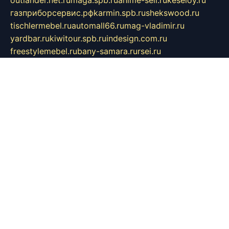
outlander.net.ru
maga.spb.ru
anime-sell.ru
keseloy.ru
газприборсервис.рф
karmin.spb.ru
shekswood.ru
tischlermebel.ru
automall66.ru
mag-vladimir.ru
yardbar.ru
kiwitour.spb.ru
indesign.com.ru
freestylemebel.ru
bany-samara.ru
rsei.ru
naidisvoyput.ru
mgsn-invest.ru
ipkamerasannce.ru
alicante-house.ru
ibelka74.ru
cozyhouse.info
vlkargalev-studio.ru
700mb.ru
figura-ufa.ru
alina-live.ru
belarusiannews.ru
womenknow.ru
dos-vniimk.ru
sega.net.ru
dv.net.ru
phenomenonsofhistory.com
telesputnik.net.ru
wall.pp.ru
pylesosroidmi.ru
gtc-clan.ru
cligs.ru
bibikazap.ru
popova.org.ru
netwhistler.spb.ru
bellvil.ru
bonzon.ru
iss-vladik.ru
defiparis.net.ru
las-gryzas.ru
amku.ru
electednews.spb.ru
feather.org.ru
spar72.ru
tankiigri.ru
dominus.com.ru
ibtree.ru
sanykool.pp.ru
unixlib.org.ru
menatep.spb.ru
gartenterrassen.ru
printeka.ru
skvozilka.com.ru
parkovka-pub.ru
lovemobi.ru
art-ru.ru