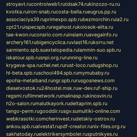
stroyavt.ru
controlweb1.ru
tdsak74.ru
kinzozo-ru.ru
kvotka.ru
iron-snab.ru
costa-bella.ru
eugrus.pp.ru
associaciya39.ru
primexpo.spb.ru
bezmorchin.ru
ia2.ru
cpt21.ru
ispecspb.ru
regahost.ru
kolosok-elita.ru
tae-kwon.ru
consrio.com.ru
insiam.ru
avegainfo.ru
archery161.ru
bigencyclica.ru
vlast16.ru
korru.net
sarmiento.spb.su
extelopedia.ru
lammin-suo.spb.ru
iskatour.spb.ru
snpi.org.ru
running-line.ru
krygeva-spa.ru
chel.net.ru
rust-loco.ru
dugshop.ru
hl-beta.spb.ru
school494.spb.ru
mymubaby.ru
epoha-metalband.ru
ngr.spb.ru
rusgosnews.com
dieselvostok.ru
24hostel.msk.ru
w-dev.ru
f-ship.ru
regsmi.ru
filmnetwork.ru
malinasp.ru
kinosvin.ru
h2o-salon.ru
malutkayork.ru
deltaprim.spb.ru
tango-perm.ru
gooddir.ru
sgv.su
multiki-online.com
webkrasotki.com
cherinvest.ru
detskiy-ostrov.ru
ankou.spb.ru
alvesta1.ru
pdf-creator.ru
nix-files.org.ru
sakhatoday.ru
elektrikersymboler.ru
sputnikyes.ru