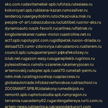
sko.com.ru
davitamebel-spb.ru
fotsis.ru
tesiaes.ru
kokoroyari.spb.ru
blesna-kazan.ru
mossilver.ru
lenderoq.ru
sergeydobrin.ru
tochkazvuka.msk.ru
people-of-art.ru
bezzubova.ru
clubtibet.ru
orior-aks.ru
dynamoauto.ru
szk-favorit.ru
carlines.ru
flatnsk.ru
kingbolenskaner.ru
alex-motor.ru
astroline.net.ru
act1.spb.ru
polyglot.com.ru
gidlipetsk.ru
ooo-driada.ru
detsad125.ru
mir-zdoroviya.ru
bruslanovo.ru
siterem.ru
council.spb.ru
лодкипатриот.рф
kafekolizey.ru
iclub.net.ru
gazon-easy.ru
sugarepilekb.ru
grinox.ru
pylesostineco.ru
msts-ozarenie.ru
kameryjooan.ru
artemovskij.ru
dopler.spb.ru
aid70.ru
metall-perm.ru
ndm.msk.ru
ratingzooshop.ru
apiaccess.ru
globalautotrade.info
bezverhovskoe.ru
drsschool.ru
ZOOSMART.SPB.RU
dalakony.ru
medikijob.ru
remontt.spb.ru
photostudia.spb.ru
myragon.ru
terramia.ru
academy62.ru
gardengallereya.ru
rti.com.ru
artem-news.ru
biserinca.ru
krasnodarkurort.com