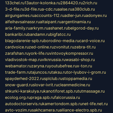
133chel.ru
13autor-kolonka.ru
2864420.ru
2rich.ru
3-d-file.ru
3d-file.ru
a-cdc.ru
aalse.ru
a380club.ru
airgungames.ru
accounts-112.ru
adler-jun.ru
adonyev.ru
alfeihavsalnassr.ru
altaipant.ru
argentinamia.ru
aria-family.ru
arkrym.ru
ashanet.ru
belgorod-day.ru
bankaribi.ru
bandamn.ru
bigfatcc.ru
blagodarenie-spb.ru
borodino-media.ru
card-voice.ru
cardvoice.ru
zed-online.ru
zvonitut.ru
zebra-tlt.ru
zarafshan.ru
york-life.ru
vintovoykompressor.ru
vladivostok-map.ru
vlknrussia.ru
wasabi-shop.ru
webamator.ru
zaryna.ru
youtubefree.ru
x-ton.ru
trade-farm.ru
tajuncos.ru
taksu.ru
tor-lyubov-i-grom.ru
spayderhed-2022.ru
splclub.ru
stoppamedia.ru
snow-guard.ru
slovar-ivrit.ru
cleanmedicine.ru
shkurki-karakulya.ru
kanotiforet.spb.ru
tutmassage.ru
ecolog.org.ru
praga.spb.ru
falcorussia.ru
autodoctorservis.ru
kamertondom.spb.ru
net-life.net.ru
avto-vozim.ru
sakhcamera.ru
alliance-electro.spb.ru