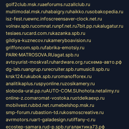
golf2club.msk.ru
aeforums.ru
zallclub.ru
multimodal.msk.ru
habaigry.ru
haikko.ru
sobakopedia.ru
isz-fest.ru
ewnc.info
screensaver-clock.net.ru
volnav.spb.ru
comnat.ru
npf.net.ru
7bit.pp.ru
kalugatur.ru
tesiaes.ru
card.com.ru
kazanka.spb.ru
gildiya-kuznecov.ru
kameryboavision.ru
griffoncom.spb.ru
fabrika-emotsiy.ru
PARK-MATROSOVA.RU
agat.spb.ru
avtoyurist-moskva1.ru
hardware.org.ru
схема-авто.рф
dg-lab.ru
angrup.ru
recruiter.spb.ru
music8.spb.ru
krsk124.ru
kubok.spb.ru
romanofforex.ru
analitikaplus.ru
spyonline.ru
zosikamery.ru
sloboda-ural.pp.ru
AUTO-COM.SU
hohota.net
alimy.ru
online-z.com
aromat-vostoka.ru
otdelkaexp.ru
mobilvest.ru
bbd.net.ru
mebelshop.msk.ru
smp-forum.ru
bastion-td.ru
kosmoscreative.ru
avrmotors.ru
art-galadesign.ru
tiffany-c.ru
ecostep-samara.ru
d-p.spb.ru
галактика73.рф