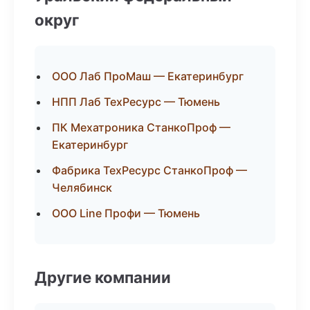
округ
ООО Лаб ПроМаш — Екатеринбург
НПП Лаб ТехРесурс — Тюмень
ПК Мехатроника СтанкоПроф —
Екатеринбург
Фабрика ТехРесурс СтанкоПроф —
Челябинск
ООО Line Профи — Тюмень
Другие компании