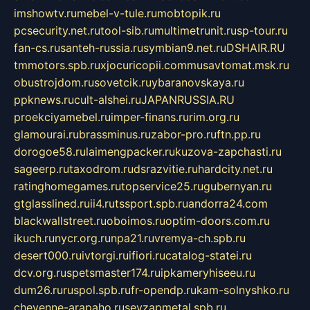
imshowtv.ru
mebel-v-tule.ru
mobtopik.ru
pcsecurity.net.ru
tool-sib.ru
multimetrunit.ru
sp-tour.ru
fan-cs.ru
santeh-russia.ru
symbian9.net.ru
DSHAIR.RU
tmmotors.spb.ru
xjocuricopii.com
musavtomat.msk.ru
obustrojdom.ru
sovetcik.ru
ybaranovskaya.ru
ppknews.ru
cult-alshei.ru
JAPANRUSSIA.RU
proekciyamebel.ru
imper-finans.ru
rim.org.ru
glamourai.ru
brassminus.ru
zabor-pro.ru
ftn.pp.ru
dorogoe58.ru
laimengpacker.ru
kuzova-zapchasti.ru
sageerp.ru
taxodrom.ru
dsrazvitie.ru
hardcity.net.ru
ratinghomegames.ru
topservice25.ru
gubernyan.ru
gtglasslined.ru
ii4.ru
tssport.spb.ru
andorra24.com
blackwallstreet.ru
oboimos.ru
optim-doors.com.ru
ikuch.ru
nycr.org.ru
npa21.ru
vremya-ch.spb.ru
desert000.ru
ivtorgi.ru
ifiori.ru
catalog-statei.ru
dcv.org.ru
spetsmaster174.ru
ipkameryhiseeu.ru
dum26.ru
ruspol.spb.ru
fr-opendp.ru
kam-solnyshko.ru
cheyenne-arapaho.ru
sevzapmetal.spb.ru