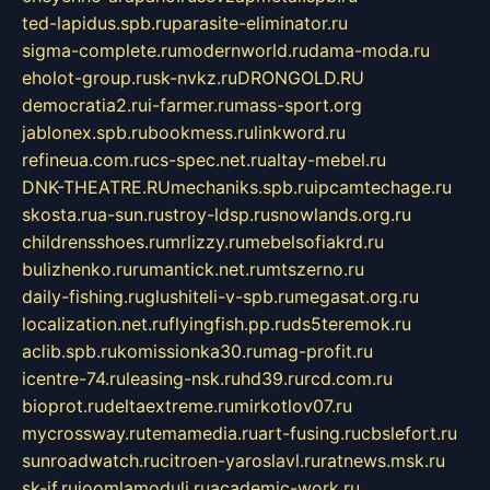
ted-lapidus.spb.ru
parasite-eliminator.ru
sigma-complete.ru
modernworld.ru
dama-moda.ru
eholot-group.ru
sk-nvkz.ru
DRONGOLD.RU
democratia2.ru
i-farmer.ru
mass-sport.org
jablonex.spb.ru
bookmess.ru
linkword.ru
refineua.com.ru
cs-spec.net.ru
altay-mebel.ru
DNK-THEATRE.RU
mechaniks.spb.ru
ipcamtechage.ru
skosta.ru
a-sun.ru
stroy-ldsp.ru
snowlands.org.ru
childrensshoes.ru
mrlizzy.ru
mebelsofiakrd.ru
bulizhenko.ru
rumantick.net.ru
mtszerno.ru
daily-fishing.ru
glushiteli-v-spb.ru
megasat.org.ru
localization.net.ru
flyingfish.pp.ru
ds5teremok.ru
aclib.spb.ru
komissionka30.ru
mag-profit.ru
icentre-74.ru
leasing-nsk.ru
hd39.ru
rcd.com.ru
bioprot.ru
deltaextreme.ru
mirkotlov07.ru
mycrossway.ru
temamedia.ru
art-fusing.ru
cbslefort.ru
sunroadwatch.ru
citroen-yaroslavl.ru
ratnews.msk.ru
sk-if.ru
joomlamoduli.ru
academic-work.ru