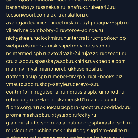
bananaboys.ru
sanekua.ru
lianafrukt.ru
beta43.ru
tucsonwoori.com
alex-translation.ru
avantgardeclinics.ru
noel.msk.ru
buylq.ru
aquas-spb.ru
vilnerivne.com
bobry-2.ru
vtoroe-solnce.ru
nickysheen.ru
clockmir.ru
huntercraft.ru
стройокт.рф
webpixels.ru
pczz.msk.su
petrodvorets.spb.ru
nsintermed.spb.ru
avtovirazh-24.ru
jazzq.ru
czecot.ru
cruizi.spb.ru
spasskaya.spb.ru
kniris.ru
vkpeople.com
maminy-mysli.ru
arionorel.ru
khuseniosif.ru
dotmediacup.spb.ru
mebel-tiraspol.ru
all-books.biz
vmauto.spb.ru
shop-astyle.ru
derevo-s.ru
contrinform.ru
gutserial.ru
mdrussia.spb.ru
monod.ru
refine.org.ru
uk-krein.ru
kamensk61.ru
zooclub.info
filonov.org.ru
технокамск.рф
ra-spectr.ru
ooodriada.ru
promelmash.spb.ru
ixtys.spb.ru
fccity.ru
glamourstudio.spb.ru
kola-nature.org
spbmaster.spb.ru
musicoutlet.ru
china.msk.ru
bulldog.su
grimm-online.ru