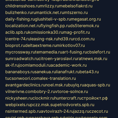
childrensshoes.ru
mrlizzy.ru
mebelsofiakrd.ru
bulizhenko.ru
rumantick.net.ru
mtszerno.ru
daily-fishing.ru
glushiteli-v-spb.ru
megasat.org.ru
localization.net.ru
flyingfish.pp.ru
ds5teremok.ru
aclib.spb.ru
komissionka30.ru
mag-profit.ru
icentre-74.ru
leasing-nsk.ru
hd39.ru
rcd.com.ru
bioprot.ru
deltaextreme.ru
mirkotlov07.ru
mycrossway.ru
temamedia.ru
art-fusing.ru
cbslefort.ru
sunroadwatch.ru
citroen-yaroslavl.ru
ratnews.msk.ru
sk-if.ru
joomlamoduli.ru
academic-work.ru
bananaboys.ru
sanekua.ru
lianafrukt.ru
beta43.ru
tucsonwoori.com
alex-translation.ru
avantgardeclinics.ru
noel.msk.ru
buylq.ru
aquas-spb.ru
vilnerivne.com
bobry-2.ru
vtoroe-solnce.ru
nickysheen.ru
clockmir.ru
huntercraft.ru
стройокт.рф
webpixels.ru
pczz.msk.su
petrodvorets.spb.ru
nsintermed.spb.ru
avtovirazh-24.ru
jazzq.ru
czecot.ru
cruizi.spb.ru
spasskaya.spb.ru
kniris.ru
vkpeople.com