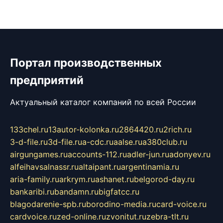
Портал производственных
предприятий
Актуальный каталог компаний по всей России
133chel.ru
13autor-kolonka.ru
2864420.ru
2rich.ru
3-d-file.ru
3d-file.ru
a-cdc.ru
aalse.ru
a380club.ru
airgungames.ru
accounts-112.ru
adler-jun.ru
adonyev.ru
alfeihavsalnassr.ru
altaipant.ru
argentinamia.ru
aria-family.ru
arkrym.ru
ashanet.ru
belgorod-day.ru
bankaribi.ru
bandamn.ru
bigfatcc.ru
blagodarenie-spb.ru
borodino-media.ru
card-voice.ru
cardvoice.ru
zed-online.ru
zvonitut.ru
zebra-tlt.ru