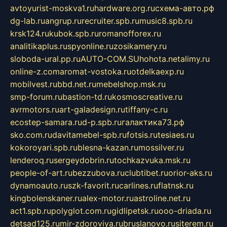
avtoyurist-moskva1.ru
hardware.org.ru
схема-авто.рф
dg-lab.ru
angrup.ru
recruiter.spb.ru
music8.spb.ru
krsk124.ru
kubok.spb.ru
romanofforex.ru
analitikaplus.ru
spyonline.ru
zosikamery.ru
sloboda-ural.pp.ru
AUTO-COM.SU
hohota.net
alimy.ru
online-z.com
aromat-vostoka.ru
otdelkaexp.ru
mobilvest.ru
bbd.net.ru
mebelshop.msk.ru
smp-forum.ru
bastion-td.ru
kosmoscreative.ru
avrmotors.ru
art-galadesign.ru
tiffany-c.ru
ecostep-samara.ru
d-p.spb.ru
галактика73.рф
sko.com.ru
davitamebel-spb.ru
fotsis.ru
tesiaes.ru
kokoroyari.spb.ru
blesna-kazan.ru
mossilver.ru
lenderoq.ru
sergeydobrin.ru
tochkazvuka.msk.ru
people-of-art.ru
bezzubova.ru
clubtibet.ru
orior-aks.ru
dynamoauto.ru
szk-favorit.ru
carlines.ru
flatnsk.ru
kingbolenskaner.ru
alex-motor.ru
astroline.net.ru
act1.spb.ru
polyglot.com.ru
gidlipetsk.ru
ooo-driada.ru
detsad125.ru
mir-zdoroviya.ru
bruslanovo.ru
siterem.ru