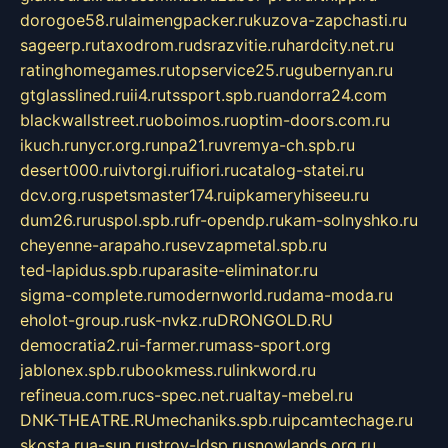
dorogoe58.ru
laimengpacker.ru
kuzova-zapchasti.ru
sageerp.ru
taxodrom.ru
dsrazvitie.ru
hardcity.net.ru
ratinghomegames.ru
topservice25.ru
gubernyan.ru
gtglasslined.ru
ii4.ru
tssport.spb.ru
andorra24.com
blackwallstreet.ru
oboimos.ru
optim-doors.com.ru
ikuch.ru
nycr.org.ru
npa21.ru
vremya-ch.spb.ru
desert000.ru
ivtorgi.ru
ifiori.ru
catalog-statei.ru
dcv.org.ru
spetsmaster174.ru
ipkameryhiseeu.ru
dum26.ru
ruspol.spb.ru
fr-opendp.ru
kam-solnyshko.ru
cheyenne-arapaho.ru
sevzapmetal.spb.ru
ted-lapidus.spb.ru
parasite-eliminator.ru
sigma-complete.ru
modernworld.ru
dama-moda.ru
eholot-group.ru
sk-nvkz.ru
DRONGOLD.RU
democratia2.ru
i-farmer.ru
mass-sport.org
jablonex.spb.ru
bookmess.ru
linkword.ru
refineua.com.ru
cs-spec.net.ru
altay-mebel.ru
DNK-THEATRE.RU
mechaniks.spb.ru
ipcamtechage.ru
skosta.ru
a-sun.ru
stroy-ldsp.ru
snowlands.org.ru