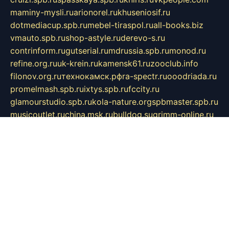
maminy-mysli.ru
arionorel.ru
khuseniosif.ru
dotmediacup.spb.ru
mebel-tiraspol.ru
all-books.biz
vmauto.spb.ru
shop-astyle.ru
derevo-s.ru
contrinform.ru
gutserial.ru
mdrussia.spb.ru
monod.ru
refine.org.ru
uk-krein.ru
kamensk61.ru
zooclub.info
filonov.org.ru
технокамск.рф
ra-spectr.ru
ooodriada.ru
promelmash.spb.ru
ixtys.spb.ru
fccity.ru
glamourstudio.spb.ru
kola-nature.org
spbmaster.spb.ru
musicoutlet.ru
china.msk.ru
bulldog.su
grimm-online.ru
outlander.net.ru
maga.spb.ru
anime-sell.ru
keseloy.ru
газприборсервис.рф
karmin.spb.ru
shekswood.ru
tischlermebel.ru
automall66.ru
mag-vladimir.ru
yardbar.ru
kiwitour.spb.ru
indesign.com.ru
freestylemebel.ru
bany-samara.ru
rsei.ru
naidisvoyput.ru
mgsn-invest.ru
ipkamerasannce.ru
alicante-house.ru
ibelka74.ru
cozyhouse.info
vlkargalev-studio.ru
700mb.ru
figura-ufa.ru
alina-live.ru