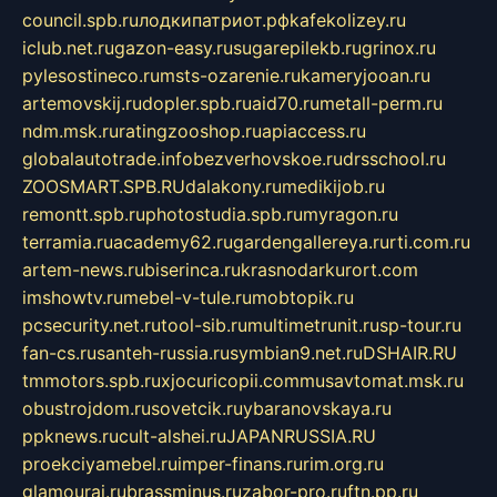
council.spb.ru
лодкипатриот.рф
kafekolizey.ru
iclub.net.ru
gazon-easy.ru
sugarepilekb.ru
grinox.ru
pylesostineco.ru
msts-ozarenie.ru
kameryjooan.ru
artemovskij.ru
dopler.spb.ru
aid70.ru
metall-perm.ru
ndm.msk.ru
ratingzooshop.ru
apiaccess.ru
globalautotrade.info
bezverhovskoe.ru
drsschool.ru
ZOOSMART.SPB.RU
dalakony.ru
medikijob.ru
remontt.spb.ru
photostudia.spb.ru
myragon.ru
terramia.ru
academy62.ru
gardengallereya.ru
rti.com.ru
artem-news.ru
biserinca.ru
krasnodarkurort.com
imshowtv.ru
mebel-v-tule.ru
mobtopik.ru
pcsecurity.net.ru
tool-sib.ru
multimetrunit.ru
sp-tour.ru
fan-cs.ru
santeh-russia.ru
symbian9.net.ru
DSHAIR.RU
tmmotors.spb.ru
xjocuricopii.com
musavtomat.msk.ru
obustrojdom.ru
sovetcik.ru
ybaranovskaya.ru
ppknews.ru
cult-alshei.ru
JAPANRUSSIA.RU
proekciyamebel.ru
imper-finans.ru
rim.org.ru
glamourai.ru
brassminus.ru
zabor-pro.ru
ftn.pp.ru