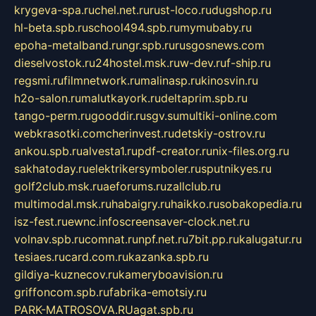
krygeva-spa.ru
chel.net.ru
rust-loco.ru
dugshop.ru
hl-beta.spb.ru
school494.spb.ru
mymubaby.ru
epoha-metalband.ru
ngr.spb.ru
rusgosnews.com
dieselvostok.ru
24hostel.msk.ru
w-dev.ru
f-ship.ru
regsmi.ru
filmnetwork.ru
malinasp.ru
kinosvin.ru
h2o-salon.ru
malutkayork.ru
deltaprim.spb.ru
tango-perm.ru
gooddir.ru
sgv.su
multiki-online.com
webkrasotki.com
cherinvest.ru
detskiy-ostrov.ru
ankou.spb.ru
alvesta1.ru
pdf-creator.ru
nix-files.org.ru
sakhatoday.ru
elektrikersymboler.ru
sputnikyes.ru
golf2club.msk.ru
aeforums.ru
zallclub.ru
multimodal.msk.ru
habaigry.ru
haikko.ru
sobakopedia.ru
isz-fest.ru
ewnc.info
screensaver-clock.net.ru
volnav.spb.ru
comnat.ru
npf.net.ru
7bit.pp.ru
kalugatur.ru
tesiaes.ru
card.com.ru
kazanka.spb.ru
gildiya-kuznecov.ru
kameryboavision.ru
griffoncom.spb.ru
fabrika-emotsiy.ru
PARK-MATROSOVA.RU
agat.spb.ru