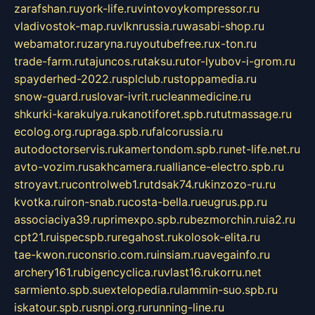
zarafshan.ru
york-life.ru
vintovoykompressor.ru
vladivostok-map.ru
vlknrussia.ru
wasabi-shop.ru
webamator.ru
zaryna.ru
youtubefree.ru
x-ton.ru
trade-farm.ru
tajuncos.ru
taksu.ru
tor-lyubov-i-grom.ru
spayderhed-2022.ru
splclub.ru
stoppamedia.ru
snow-guard.ru
slovar-ivrit.ru
cleanmedicine.ru
shkurki-karakulya.ru
kanotiforet.spb.ru
tutmassage.ru
ecolog.org.ru
praga.spb.ru
falcorussia.ru
autodoctorservis.ru
kamertondom.spb.ru
net-life.net.ru
avto-vozim.ru
sakhcamera.ru
alliance-electro.spb.ru
stroyavt.ru
controlweb1.ru
tdsak74.ru
kinzozo-ru.ru
kvotka.ru
iron-snab.ru
costa-bella.ru
eugrus.pp.ru
associaciya39.ru
primexpo.spb.ru
bezmorchin.ru
ia2.ru
cpt21.ru
ispecspb.ru
regahost.ru
kolosok-elita.ru
tae-kwon.ru
consrio.com.ru
insiam.ru
avegainfo.ru
archery161.ru
bigencyclica.ru
vlast16.ru
korru.net
sarmiento.spb.su
extelopedia.ru
lammin-suo.spb.ru
iskatour.spb.ru
snpi.org.ru
running-line.ru