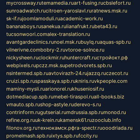
mycrossway.ru
temamedia.ru
art-fusing.ru
cbslefort.ru
sunroadwatch.ru
citroen-yaroslavl.ru
ratnews.msk.ru
sk-if.ru
joomlamoduli.ru
academic-work.ru
bananaboys.ru
sanekua.ru
lianafrukt.ru
beta43.ru
tucsonwoori.com
alex-translation.ru
avantgardeclinics.ru
noel.msk.ru
buylq.ru
aquas-spb.ru
vilnerivne.com
bobry-2.ru
vtoroe-solnce.ru
nickysheen.ru
clockmir.ru
huntercraft.ru
стройокт.рф
webpixels.ru
pczz.msk.su
petrodvorets.spb.ru
nsintermed.spb.ru
avtovirazh-24.ru
jazzq.ru
czecot.ru
cruizi.spb.ru
spasskaya.spb.ru
kniris.ru
vkpeople.com
maminy-mysli.ru
arionorel.ru
khuseniosif.ru
dotmediacup.spb.ru
mebel-tiraspol.ru
all-books.biz
vmauto.spb.ru
shop-astyle.ru
derevo-s.ru
contrinform.ru
gutserial.ru
mdrussia.spb.ru
monod.ru
refine.org.ru
uk-krein.ru
kamensk61.ru
zooclub.info
filonov.org.ru
технокамск.рф
ra-spectr.ru
ooodriada.ru
promelmash.spb.ru
ixtys.spb.ru
fccity.ru