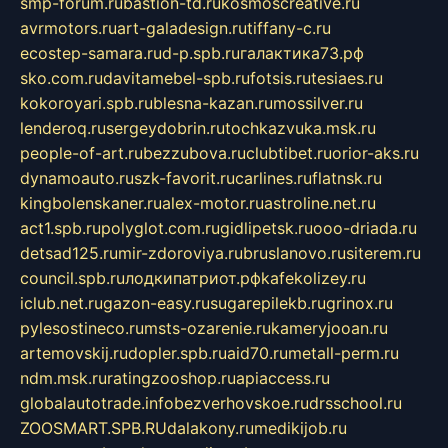
smp-forum.ru
bastion-td.ru
kosmoscreative.ru
avrmotors.ru
art-galadesign.ru
tiffany-c.ru
ecostep-samara.ru
d-p.spb.ru
галактика73.рф
sko.com.ru
davitamebel-spb.ru
fotsis.ru
tesiaes.ru
kokoroyari.spb.ru
blesna-kazan.ru
mossilver.ru
lenderoq.ru
sergeydobrin.ru
tochkazvuka.msk.ru
people-of-art.ru
bezzubova.ru
clubtibet.ru
orior-aks.ru
dynamoauto.ru
szk-favorit.ru
carlines.ru
flatnsk.ru
kingbolenskaner.ru
alex-motor.ru
astroline.net.ru
act1.spb.ru
polyglot.com.ru
gidlipetsk.ru
ooo-driada.ru
detsad125.ru
mir-zdoroviya.ru
bruslanovo.ru
siterem.ru
council.spb.ru
лодкипатриот.рф
kafekolizey.ru
iclub.net.ru
gazon-easy.ru
sugarepilekb.ru
grinox.ru
pylesostineco.ru
msts-ozarenie.ru
kameryjooan.ru
artemovskij.ru
dopler.spb.ru
aid70.ru
metall-perm.ru
ndm.msk.ru
ratingzooshop.ru
apiaccess.ru
globalautotrade.info
bezverhovskoe.ru
drsschool.ru
ZOOSMART.SPB.RU
dalakony.ru
medikijob.ru