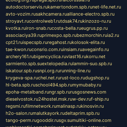
autodoctorservis.ru
kamertondom.spb.ru
net-life.net.ru
avto-vozim.ru
sakhcamera.ru
alliance-electro.spb.ru
stroyavt.ru
controlweb1.ru
tdsak74.ru
kinzozo-ru.ru
kvotka.ru
iron-snab.ru
costa-bella.ru
eugrus.pp.ru
associaciya39.ru
primexpo.spb.ru
bezmorchin.ru
ia2.ru
cpt21.ru
ispecspb.ru
regahost.ru
kolosok-elita.ru
tae-kwon.ru
consrio.com.ru
insiam.ru
avegainfo.ru
archery161.ru
bigencyclica.ru
vlast16.ru
korru.net
sarmiento.spb.su
extelopedia.ru
lammin-suo.spb.ru
iskatour.spb.ru
snpi.org.ru
running-line.ru
krygeva-spa.ru
chel.net.ru
rust-loco.ru
dugshop.ru
hl-beta.spb.ru
school494.spb.ru
mymubaby.ru
epoha-metalband.ru
ngr.spb.ru
rusgosnews.com
dieselvostok.ru
24hostel.msk.ru
w-dev.ru
f-ship.ru
regsmi.ru
filmnetwork.ru
malinasp.ru
kinosvin.ru
h2o-salon.ru
malutkayork.ru
deltaprim.spb.ru
tango-perm.ru
gooddir.ru
sgv.su
multiki-online.com