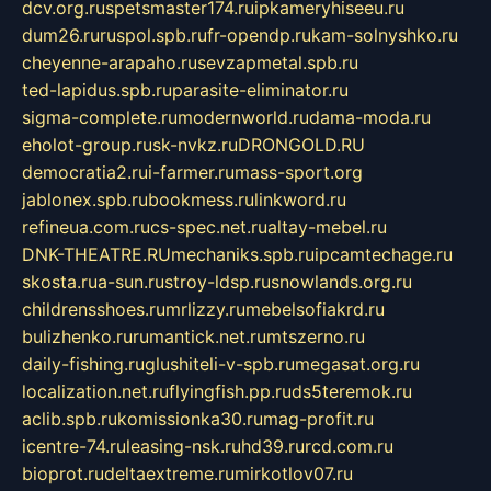
dcv.org.ru
spetsmaster174.ru
ipkameryhiseeu.ru
dum26.ru
ruspol.spb.ru
fr-opendp.ru
kam-solnyshko.ru
cheyenne-arapaho.ru
sevzapmetal.spb.ru
ted-lapidus.spb.ru
parasite-eliminator.ru
sigma-complete.ru
modernworld.ru
dama-moda.ru
eholot-group.ru
sk-nvkz.ru
DRONGOLD.RU
democratia2.ru
i-farmer.ru
mass-sport.org
jablonex.spb.ru
bookmess.ru
linkword.ru
refineua.com.ru
cs-spec.net.ru
altay-mebel.ru
DNK-THEATRE.RU
mechaniks.spb.ru
ipcamtechage.ru
skosta.ru
a-sun.ru
stroy-ldsp.ru
snowlands.org.ru
childrensshoes.ru
mrlizzy.ru
mebelsofiakrd.ru
bulizhenko.ru
rumantick.net.ru
mtszerno.ru
daily-fishing.ru
glushiteli-v-spb.ru
megasat.org.ru
localization.net.ru
flyingfish.pp.ru
ds5teremok.ru
aclib.spb.ru
komissionka30.ru
mag-profit.ru
icentre-74.ru
leasing-nsk.ru
hd39.ru
rcd.com.ru
bioprot.ru
deltaextreme.ru
mirkotlov07.ru