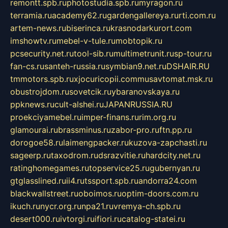
remontt.spb.ru
photostudia.spb.ru
myragon.ru
terramia.ru
academy62.ru
gardengallereya.ru
rti.com.ru
artem-news.ru
biserinca.ru
krasnodarkurort.com
imshowtv.ru
mebel-v-tule.ru
mobtopik.ru
pcsecurity.net.ru
tool-sib.ru
multimetrunit.ru
sp-tour.ru
fan-cs.ru
santeh-russia.ru
symbian9.net.ru
DSHAIR.RU
tmmotors.spb.ru
xjocuricopii.com
musavtomat.msk.ru
obustrojdom.ru
sovetcik.ru
ybaranovskaya.ru
ppknews.ru
cult-alshei.ru
JAPANRUSSIA.RU
proekciyamebel.ru
imper-finans.ru
rim.org.ru
glamourai.ru
brassminus.ru
zabor-pro.ru
ftn.pp.ru
dorogoe58.ru
laimengpacker.ru
kuzova-zapchasti.ru
sageerp.ru
taxodrom.ru
dsrazvitie.ru
hardcity.net.ru
ratinghomegames.ru
topservice25.ru
gubernyan.ru
gtglasslined.ru
ii4.ru
tssport.spb.ru
andorra24.com
blackwallstreet.ru
oboimos.ru
optim-doors.com.ru
ikuch.ru
nycr.org.ru
npa21.ru
vremya-ch.spb.ru
desert000.ru
ivtorgi.ru
ifiori.ru
catalog-statei.ru