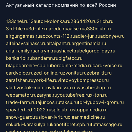
Актуальный каталог компаний по всей России
133chel.ru
13autor-kolonka.ru
2864420.ru
2rich.ru
3-d-file.ru
3d-file.ru
a-cdc.ru
aalse.ru
a380club.ru
airgungames.ru
accounts-112.ru
adler-jun.ru
adonyev.ru
alfeihavsalnassr.ru
altaipant.ru
argentinamia.ru
aria-family.ru
arkrym.ru
ashanet.ru
belgorod-day.ru
bankaribi.ru
bandamn.ru
bigfatcc.ru
blagodarenie-spb.ru
borodino-media.ru
card-voice.ru
cardvoice.ru
zed-online.ru
zvonitut.ru
zebra-tlt.ru
zarafshan.ru
york-life.ru
vintovoykompressor.ru
vladivostok-map.ru
vlknrussia.ru
wasabi-shop.ru
webamator.ru
zaryna.ru
youtubefree.ru
x-ton.ru
trade-farm.ru
tajuncos.ru
taksu.ru
tor-lyubov-i-grom.ru
spayderhed-2022.ru
splclub.ru
stoppamedia.ru
snow-guard.ru
slovar-ivrit.ru
cleanmedicine.ru
shkurki-karakulya.ru
kanotiforet.spb.ru
tutmassage.ru
ecolog.org.ru
praga.spb.ru
falcorussia.ru