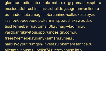
glamourstudio.spb.ru
kola-nature.org
spbmaster.spb.ru
musicoutlet.ru
china.msk.ru
bulldog.su
grimm-online.ru
outlander.net.ru
maga.spb.ru
anime-sell.ru
keseloy.ru
газприборсервис.рф
karmin.spb.ru
shekswood.ru
tischlermebel.ru
automall66.ru
mag-vladimir.ru
yardbar.ru
kiwitour.spb.ru
indesign.com.ru
freestylemebel.ru
bany-samara.ru
rsei.ru
naidisvoyput.ru
mgsn-invest.ru
ipkamerasannce.ru
alicante-house.ru
ibelka74.ru
cozyhouse.info
vlkargalev-studio.ru
700mb.ru
figura-ufa.ru
alina-live.ru
belarusiannews.ru
womenknow.ru
dos-vniimk.ru
sega.net.ru
dv.net.ru
phenomenonsofhistory.com
telesputnik.net.ru
wall.pp.ru
pylesosroidmi.ru
gtc-clan.ru
cligs.ru
bibikazap.ru
popova.org.ru
netwhistler.spb.ru
bellvil.ru
bonzon.ru
iss-vladik.ru
defiparis.net.ru
las-gryzas.ru
amku.ru
electednews.spb.ru
feather.org.ru
spar72.ru
tankiigri.ru
dominus.com.ru
ibtree.ru
sanykool.pp.ru
unixlib.org.ru