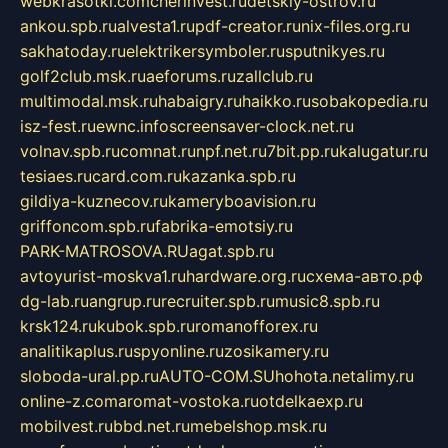
webkrasotki.com
cherinvest.ru
detskiy-ostrov.ru
ankou.spb.ru
alvesta1.ru
pdf-creator.ru
nix-files.org.ru
sakhatoday.ru
elektrikersymboler.ru
sputnikyes.ru
golf2club.msk.ru
aeforums.ru
zallclub.ru
multimodal.msk.ru
habaigry.ru
haikko.ru
sobakopedia.ru
isz-fest.ru
ewnc.info
screensaver-clock.net.ru
volnav.spb.ru
comnat.ru
npf.net.ru
7bit.pp.ru
kalugatur.ru
tesiaes.ru
card.com.ru
kazanka.spb.ru
gildiya-kuznecov.ru
kameryboavision.ru
griffoncom.spb.ru
fabrika-emotsiy.ru
PARK-MATROSOVA.RU
agat.spb.ru
avtoyurist-moskva1.ru
hardware.org.ru
схема-авто.рф
dg-lab.ru
angrup.ru
recruiter.spb.ru
music8.spb.ru
krsk124.ru
kubok.spb.ru
romanofforex.ru
analitikaplus.ru
spyonline.ru
zosikamery.ru
sloboda-ural.pp.ru
AUTO-COM.SU
hohota.net
alimy.ru
online-z.com
aromat-vostoka.ru
otdelkaexp.ru
mobilvest.ru
bbd.net.ru
mebelshop.msk.ru