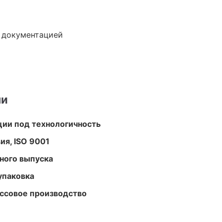
е документацией
ми
ции под технологичность
ия, ISO 9001
ного выпуска
упаковка
ассовое производство