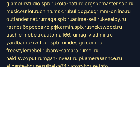
glamourstudio.spb.ru
kola-nature.org
spbmaster.spb.ru
musicoutlet.ru
china.msk.ru
bulldog.su
grimm-online.ru
outlander.net.ru
maga.spb.ru
anime-sell.ru
keseloy.ru
газприборсервис.рф
karmin.spb.ru
shekswood.ru
tischlermebel.ru
automall66.ru
mag-vladimir.ru
yardbar.ru
kiwitour.spb.ru
indesign.com.ru
freestylemebel.ru
bany-samara.ru
rsei.ru
naidisvoyput.ru
mgsn-invest.ru
ipkamerasannce.ru
alicante-house.ru
ibelka74.ru
cozyhouse.info
vlkargalev-studio.ru
700mb.ru
figura-ufa.ru
alina-live.ru
belarusiannews.ru
womenknow.ru
dos-vniimk.ru
sega.net.ru
dv.net.ru
phenomenonsofhistory.com
telesputnik.net.ru
wall.pp.ru
pylesosroidmi.ru
gtc-clan.ru
cligs.ru
bibikazap.ru
popova.org.ru
netwhistler.spb.ru
bellvil.ru
bonzon.ru
iss-vladik.ru
defiparis.net.ru
las-gryzas.ru
amku.ru
electednews.spb.ru
feather.org.ru
spar72.ru
tankiigri.ru
dominus.com.ru
ibtree.ru
sanykool.pp.ru
unixlib.org.ru