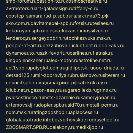
smp-forum.ru
bastion-td.ru
kosmoscreative.ru
avrmotors.ru
art-galadesign.ru
tiffany-c.ru
ecostep-samara.ru
d-p.spb.ru
галактика73.рф
sko.com.ru
davitamebel-spb.ru
fotsis.ru
tesiaes.ru
kokoroyari.spb.ru
blesna-kazan.ru
mossilver.ru
lenderoq.ru
sergeydobrin.ru
tochkazvuka.msk.ru
people-of-art.ru
bezzubova.ru
clubtibet.ru
orior-aks.ru
dynamoauto.ru
szk-favorit.ru
carlines.ru
flatnsk.ru
kingbolenskaner.ru
alex-motor.ru
astroline.net.ru
act1.spb.ru
polyglot.com.ru
gidlipetsk.ru
ooo-driada.ru
detsad125.ru
mir-zdoroviya.ru
bruslanovo.ru
siterem.ru
council.spb.ru
лодкипатриот.рф
kafekolizey.ru
iclub.net.ru
gazon-easy.ru
sugarepilekb.ru
grinox.ru
pylesostineco.ru
msts-ozarenie.ru
kameryjooan.ru
artemovskij.ru
dopler.spb.ru
aid70.ru
metall-perm.ru
ndm.msk.ru
ratingzooshop.ru
apiaccess.ru
globalautotrade.info
bezverhovskoe.ru
drsschool.ru
ZOOSMART.SPB.RU
dalakony.ru
medikijob.ru