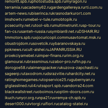
remontt.spb.ru
photostudia.spb.ru
myragon.ru
terramia.ru
academy62.ru
gardengallereya.ru
rti.com.ru
artem-news.ru
biserinca.ru
krasnodarkurort.com
imshowtv.ru
mebel-v-tule.ru
mobtopik.ru
pcsecurity.net.ru
tool-sib.ru
multimetrunit.ru
sp-tour.ru
fan-cs.ru
santeh-russia.ru
symbian9.net.ru
DSHAIR.RU
tmmotors.spb.ru
xjocuricopii.com
musavtomat.msk.ru
obustrojdom.ru
sovetcik.ru
ybaranovskaya.ru
ppknews.ru
cult-alshei.ru
JAPANRUSSIA.RU
proekciyamebel.ru
imper-finans.ru
rim.org.ru
glamourai.ru
brassminus.ru
zabor-pro.ru
ftn.pp.ru
dorogoe58.ru
laimengpacker.ru
kuzova-zapchasti.ru
sageerp.ru
taxodrom.ru
dsrazvitie.ru
hardcity.net.ru
ratinghomegames.ru
topservice25.ru
gubernyan.ru
gtglasslined.ru
ii4.ru
tssport.spb.ru
andorra24.com
blackwallstreet.ru
oboimos.ru
optim-doors.com.ru
ikuch.ru
nycr.org.ru
npa21.ru
vremya-ch.spb.ru
desert000.ru
ivtorgi.ru
ifiori.ru
catalog-statei.ru