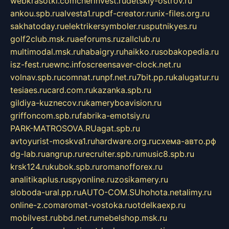
webkrasotki.com
cherinvest.ru
detskiy-ostrov.ru
ankou.spb.ru
alvesta1.ru
pdf-creator.ru
nix-files.org.ru
sakhatoday.ru
elektrikersymboler.ru
sputnikyes.ru
golf2club.msk.ru
aeforums.ru
zallclub.ru
multimodal.msk.ru
habaigry.ru
haikko.ru
sobakopedia.ru
isz-fest.ru
ewnc.info
screensaver-clock.net.ru
volnav.spb.ru
comnat.ru
npf.net.ru
7bit.pp.ru
kalugatur.ru
tesiaes.ru
card.com.ru
kazanka.spb.ru
gildiya-kuznecov.ru
kameryboavision.ru
griffoncom.spb.ru
fabrika-emotsiy.ru
PARK-MATROSOVA.RU
agat.spb.ru
avtoyurist-moskva1.ru
hardware.org.ru
схема-авто.рф
dg-lab.ru
angrup.ru
recruiter.spb.ru
music8.spb.ru
krsk124.ru
kubok.spb.ru
romanofforex.ru
analitikaplus.ru
spyonline.ru
zosikamery.ru
sloboda-ural.pp.ru
AUTO-COM.SU
hohota.net
alimy.ru
online-z.com
aromat-vostoka.ru
otdelkaexp.ru
mobilvest.ru
bbd.net.ru
mebelshop.msk.ru