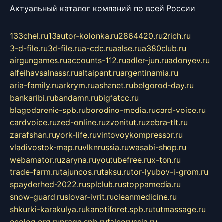
Актуальный каталог компаний по всей России
133chel.ru
13autor-kolonka.ru
2864420.ru
2rich.ru
3-d-file.ru
3d-file.ru
a-cdc.ru
aalse.ru
a380club.ru
airgungames.ru
accounts-112.ru
adler-jun.ru
adonyev.ru
alfeihavsalnassr.ru
altaipant.ru
argentinamia.ru
aria-family.ru
arkrym.ru
ashanet.ru
belgorod-day.ru
bankaribi.ru
bandamn.ru
bigfatcc.ru
blagodarenie-spb.ru
borodino-media.ru
card-voice.ru
cardvoice.ru
zed-online.ru
zvonitut.ru
zebra-tlt.ru
zarafshan.ru
york-life.ru
vintovoykompressor.ru
vladivostok-map.ru
vlknrussia.ru
wasabi-shop.ru
webamator.ru
zaryna.ru
youtubefree.ru
x-ton.ru
trade-farm.ru
tajuncos.ru
taksu.ru
tor-lyubov-i-grom.ru
spayderhed-2022.ru
splclub.ru
stoppamedia.ru
snow-guard.ru
slovar-ivrit.ru
cleanmedicine.ru
shkurki-karakulya.ru
kanotiforet.spb.ru
tutmassage.ru
ecolog.org.ru
praga.spb.ru
falcorussia.ru