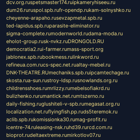
dcv.org.ru
spetsmaster174.ru
ipkameryhiseeu.ru
dum26.ru
ruspol.spb.ru
fr-opendp.ru
kam-solnyshko.ru
cheyenne-arapaho.ru
sevzapmetal.spb.ru
ted-lapidus.spb.ru
parasite-eliminator.ru
sigma-complete.ru
modernworld.ru
dama-moda.ru
eholot-group.ru
sk-nvkz.ru
DRONGOLD.RU
democratia2.ru
i-farmer.ru
mass-sport.org
jablonex.spb.ru
bookmess.ru
linkword.ru
refineua.com.ru
cs-spec.net.ru
altay-mebel.ru
DNK-THEATRE.RU
mechaniks.spb.ru
ipcamtechage.ru
skosta.ru
a-sun.ru
stroy-ldsp.ru
snowlands.org.ru
childrensshoes.ru
mrlizzy.ru
mebelsofiakrd.ru
bulizhenko.ru
rumantick.net.ru
mtszerno.ru
daily-fishing.ru
glushiteli-v-spb.ru
megasat.org.ru
localization.net.ru
flyingfish.pp.ru
ds5teremok.ru
aclib.spb.ru
komissionka30.ru
mag-profit.ru
icentre-74.ru
leasing-nsk.ru
hd39.ru
rcd.com.ru
bioprot.ru
deltaextreme.ru
mirkotlov07.ru