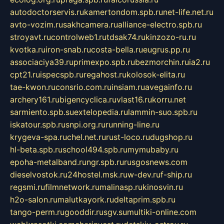
autodoctorservis.ru
kamertondom.spb.ru
net-life.net.ru
avto-vozim.ru
sakhcamera.ru
alliance-electro.spb.ru
stroyavt.ru
controlweb1.ru
tdsak74.ru
kinzozo-ru.ru
kvotka.ru
iron-snab.ru
costa-bella.ru
eugrus.pp.ru
associaciya39.ru
primexpo.spb.ru
bezmorchin.ru
ia2.ru
cpt21.ru
ispecspb.ru
regahost.ru
kolosok-elita.ru
tae-kwon.ru
consrio.com.ru
insiam.ru
avegainfo.ru
archery161.ru
bigencyclica.ru
vlast16.ru
korru.net
sarmiento.spb.su
extelopedia.ru
lammin-suo.spb.ru
iskatour.spb.ru
snpi.org.ru
running-line.ru
krygeva-spa.ru
chel.net.ru
rust-loco.ru
dugshop.ru
hl-beta.spb.ru
school494.spb.ru
mymubaby.ru
epoha-metalband.ru
ngr.spb.ru
rusgosnews.com
dieselvostok.ru
24hostel.msk.ru
w-dev.ru
f-ship.ru
regsmi.ru
filmnetwork.ru
malinasp.ru
kinosvin.ru
h2o-salon.ru
malutkayork.ru
deltaprim.spb.ru
tango-perm.ru
gooddir.ru
sgv.su
multiki-online.com