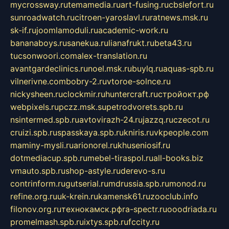
mycrossway.ru
temamedia.ru
art-fusing.ru
cbslefort.ru
sunroadwatch.ru
citroen-yaroslavl.ru
ratnews.msk.ru
sk-if.ru
joomlamoduli.ru
academic-work.ru
bananaboys.ru
sanekua.ru
lianafrukt.ru
beta43.ru
tucsonwoori.com
alex-translation.ru
avantgardeclinics.ru
noel.msk.ru
buylq.ru
aquas-spb.ru
vilnerivne.com
bobry-2.ru
vtoroe-solnce.ru
nickysheen.ru
clockmir.ru
huntercraft.ru
стройокт.рф
webpixels.ru
pczz.msk.su
petrodvorets.spb.ru
nsintermed.spb.ru
avtovirazh-24.ru
jazzq.ru
czecot.ru
cruizi.spb.ru
spasskaya.spb.ru
kniris.ru
vkpeople.com
maminy-mysli.ru
arionorel.ru
khuseniosif.ru
dotmediacup.spb.ru
mebel-tiraspol.ru
all-books.biz
vmauto.spb.ru
shop-astyle.ru
derevo-s.ru
contrinform.ru
gutserial.ru
mdrussia.spb.ru
monod.ru
refine.org.ru
uk-krein.ru
kamensk61.ru
zooclub.info
filonov.org.ru
технокамск.рф
ra-spectr.ru
ooodriada.ru
promelmash.spb.ru
ixtys.spb.ru
fccity.ru