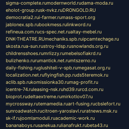
sigma-complete.ru
modernworld.ru
dama-moda.ru
eholot-group.ru
sk-nvkz.ru
DRONGOLD.RU
democratia2.ru
i-farmer.ru
mass-sport.org
jablonex.spb.ru
bookmess.ru
linkword.ru
refineua.com.ru
cs-spec.net.ru
altay-mebel.ru
DNK-THEATRE.RU
mechaniks.spb.ru
ipcamtechage.ru
skosta.ru
a-sun.ru
stroy-ldsp.ru
snowlands.org.ru
childrensshoes.ru
mrlizzy.ru
mebelsofiakrd.ru
bulizhenko.ru
rumantick.net.ru
mtszerno.ru
daily-fishing.ru
glushiteli-v-spb.ru
megasat.org.ru
localization.net.ru
flyingfish.pp.ru
ds5teremok.ru
aclib.spb.ru
komissionka30.ru
mag-profit.ru
icentre-74.ru
leasing-nsk.ru
hd39.ru
rcd.com.ru
bioprot.ru
deltaextreme.ru
mirkotlov07.ru
mycrossway.ru
temamedia.ru
art-fusing.ru
cbslefort.ru
sunroadwatch.ru
citroen-yaroslavl.ru
ratnews.msk.ru
sk-if.ru
joomlamoduli.ru
academic-work.ru
bananaboys.ru
sanekua.ru
lianafrukt.ru
beta43.ru