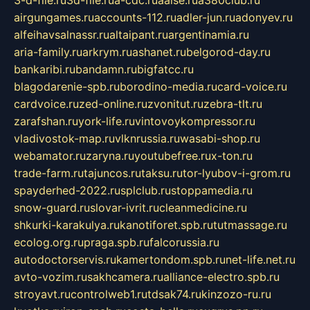
3-d-file.ru
3d-file.ru
a-cdc.ru
aalse.ru
a380club.ru
airgungames.ru
accounts-112.ru
adler-jun.ru
adonyev.ru
alfeihavsalnassr.ru
altaipant.ru
argentinamia.ru
aria-family.ru
arkrym.ru
ashanet.ru
belgorod-day.ru
bankaribi.ru
bandamn.ru
bigfatcc.ru
blagodarenie-spb.ru
borodino-media.ru
card-voice.ru
cardvoice.ru
zed-online.ru
zvonitut.ru
zebra-tlt.ru
zarafshan.ru
york-life.ru
vintovoykompressor.ru
vladivostok-map.ru
vlknrussia.ru
wasabi-shop.ru
webamator.ru
zaryna.ru
youtubefree.ru
x-ton.ru
trade-farm.ru
tajuncos.ru
taksu.ru
tor-lyubov-i-grom.ru
spayderhed-2022.ru
splclub.ru
stoppamedia.ru
snow-guard.ru
slovar-ivrit.ru
cleanmedicine.ru
shkurki-karakulya.ru
kanotiforet.spb.ru
tutmassage.ru
ecolog.org.ru
praga.spb.ru
falcorussia.ru
autodoctorservis.ru
kamertondom.spb.ru
net-life.net.ru
avto-vozim.ru
sakhcamera.ru
alliance-electro.spb.ru
stroyavt.ru
controlweb1.ru
tdsak74.ru
kinzozo-ru.ru