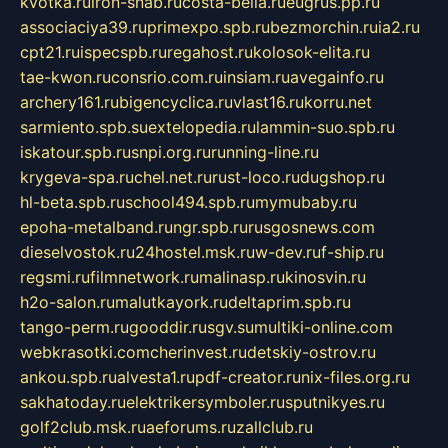
kvotka.ru
iron-snab.ru
costa-bella.ru
eugrus.pp.ru
associaciya39.ru
primexpo.spb.ru
bezmorchin.ru
ia2.ru
cpt21.ru
ispecspb.ru
regahost.ru
kolosok-elita.ru
tae-kwon.ru
consrio.com.ru
insiam.ru
avegainfo.ru
archery161.ru
bigencyclica.ru
vlast16.ru
korru.net
sarmiento.spb.su
extelopedia.ru
lammin-suo.spb.ru
iskatour.spb.ru
snpi.org.ru
running-line.ru
krygeva-spa.ru
chel.net.ru
rust-loco.ru
dugshop.ru
hl-beta.spb.ru
school494.spb.ru
mymubaby.ru
epoha-metalband.ru
ngr.spb.ru
rusgosnews.com
dieselvostok.ru
24hostel.msk.ru
w-dev.ru
f-ship.ru
regsmi.ru
filmnetwork.ru
malinasp.ru
kinosvin.ru
h2o-salon.ru
malutkayork.ru
deltaprim.spb.ru
tango-perm.ru
gooddir.ru
sgv.su
multiki-online.com
webkrasotki.com
cherinvest.ru
detskiy-ostrov.ru
ankou.spb.ru
alvesta1.ru
pdf-creator.ru
nix-files.org.ru
sakhatoday.ru
elektrikersymboler.ru
sputnikyes.ru
golf2club.msk.ru
aeforums.ru
zallclub.ru