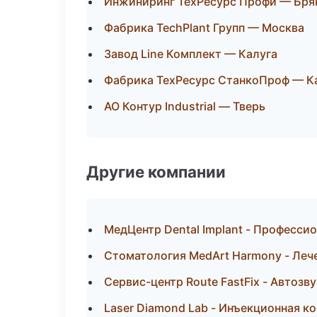
Инжиниринг ТехРесурс Профи — Бря
Фабрика TechPlant Групп — Москва
Завод Line Комплект — Калуга
Фабрика ТехРесурс СтанкоПроф — К
АО Контур Industrial — Тверь
Другие компании
МедЦентр Dental Implant - Профессио
Стоматология MedArt Harmony - Лече
Сервис-центр Route FastFix - Автозв
Laser Diamond Lab - Инъекционная к