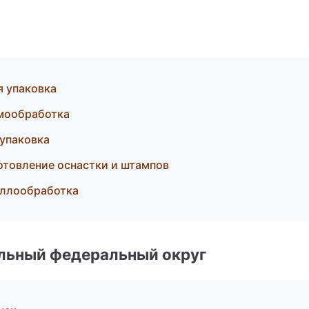
 упаковка
рмообработка
упаковка
отовление оснастки и штампов
аллообработка
альный федеральный округ