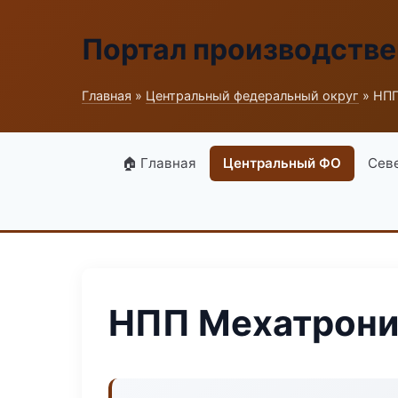
Портал производств
Главная
»
Центральный федеральный округ
» НПП
🏠 Главная
Центральный ФО
Сев
НПП Мехатрони