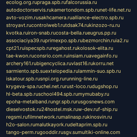
ecolog.org.ru
praga.spb.ru
falcorussia.ru
autodoctorservis.ru
kamertondom.spb.ru
net-life.net.ru
avto-vozim.ru
sakhcamera.ru
alliance-electro.spb.ru
stroyavt.ru
controlweb1.ru
tdsak74.ru
kinzozo-ru.ru
kvotka.ru
iron-snab.ru
costa-bella.ru
eugrus.pp.ru
associaciya39.ru
primexpo.spb.ru
bezmorchin.ru
ia2.ru
cpt21.ru
ispecspb.ru
regahost.ru
kolosok-elita.ru
tae-kwon.ru
consrio.com.ru
insiam.ru
avegainfo.ru
archery161.ru
bigencyclica.ru
vlast16.ru
korru.net
sarmiento.spb.su
extelopedia.ru
lammin-suo.spb.ru
iskatour.spb.ru
snpi.org.ru
running-line.ru
krygeva-spa.ru
chel.net.ru
rust-loco.ru
dugshop.ru
hl-beta.spb.ru
school494.spb.ru
mymubaby.ru
epoha-metalband.ru
ngr.spb.ru
rusgosnews.com
dieselvostok.ru
24hostel.msk.ru
w-dev.ru
f-ship.ru
regsmi.ru
filmnetwork.ru
malinasp.ru
kinosvin.ru
h2o-salon.ru
malutkayork.ru
deltaprim.spb.ru
tango-perm.ru
gooddir.ru
sgv.su
multiki-online.com