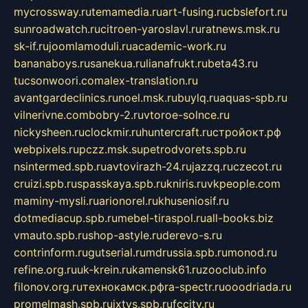
mycrossway.ru
temamedia.ru
art-fusing.ru
cbslefort.ru
sunroadwatch.ru
citroen-yaroslavl.ru
ratnews.msk.ru
sk-if.ru
joomlamoduli.ru
academic-work.ru
bananaboys.ru
sanekua.ru
lianafrukt.ru
beta43.ru
tucsonwoori.com
alex-translation.ru
avantgardeclinics.ru
noel.msk.ru
buylq.ru
aquas-spb.ru
vilnerivne.com
bobry-2.ru
vtoroe-solnce.ru
nickysheen.ru
clockmir.ru
huntercraft.ru
стройокт.рф
webpixels.ru
pczz.msk.su
petrodvorets.spb.ru
nsintermed.spb.ru
avtovirazh-24.ru
jazzq.ru
czecot.ru
cruizi.spb.ru
spasskaya.spb.ru
kniris.ru
vkpeople.com
maminy-mysli.ru
arionorel.ru
khuseniosif.ru
dotmediacup.spb.ru
mebel-tiraspol.ru
all-books.biz
vmauto.spb.ru
shop-astyle.ru
derevo-s.ru
contrinform.ru
gutserial.ru
mdrussia.spb.ru
monod.ru
refine.org.ru
uk-krein.ru
kamensk61.ru
zooclub.info
filonov.org.ru
технокамск.рф
ra-spectr.ru
ooodriada.ru
promelmash.spb.ru
ixtys.spb.ru
fccity.ru