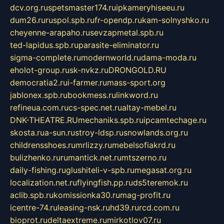
dcv.org.ru
spetsmaster174.ru
ipkameryhiseeu.ru
dum26.ru
ruspol.spb.ru
fr-opendp.ru
kam-solnyshko.ru
cheyenne-arapaho.ru
sevzapmetal.spb.ru
ted-lapidus.spb.ru
parasite-eliminator.ru
sigma-complete.ru
modernworld.ru
dama-moda.ru
eholot-group.ru
sk-nvkz.ru
DRONGOLD.RU
democratia2.ru
i-farmer.ru
mass-sport.org
jablonex.spb.ru
bookmess.ru
linkword.ru
refineua.com.ru
cs-spec.net.ru
altay-mebel.ru
DNK-THEATRE.RU
mechaniks.spb.ru
ipcamtechage.ru
skosta.ru
a-sun.ru
stroy-ldsp.ru
snowlands.org.ru
childrensshoes.ru
mrlizzy.ru
mebelsofiakrd.ru
bulizhenko.ru
rumantick.net.ru
mtszerno.ru
daily-fishing.ru
glushiteli-v-spb.ru
megasat.org.ru
localization.net.ru
flyingfish.pp.ru
ds5teremok.ru
aclib.spb.ru
komissionka30.ru
mag-profit.ru
icentre-74.ru
leasing-nsk.ru
hd39.ru
rcd.com.ru
bioprot.ru
deltaextreme.ru
mirkotlov07.ru