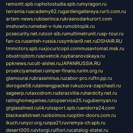
remontt.spb.ru
photostudia.spb.ru
myragon.ru
terramia.ru
academy62.ru
gardengallereya.ru
rti.com.ru
artem-news.ru
biserinca.ru
krasnodarkurort.com
imshowtv.ru
mebel-v-tule.ru
mobtopik.ru
pcsecurity.net.ru
tool-sib.ru
multimetrunit.ru
sp-tour.ru
fan-cs.ru
santeh-russia.ru
symbian9.net.ru
DSHAIR.RU
tmmotors.spb.ru
xjocuricopii.com
musavtomat.msk.ru
obustrojdom.ru
sovetcik.ru
ybaranovskaya.ru
ppknews.ru
cult-alshei.ru
JAPANRUSSIA.RU
proekciyamebel.ru
imper-finans.ru
rim.org.ru
glamourai.ru
brassminus.ru
zabor-pro.ru
ftn.pp.ru
dorogoe58.ru
laimengpacker.ru
kuzova-zapchasti.ru
sageerp.ru
taxodrom.ru
dsrazvitie.ru
hardcity.net.ru
ratinghomegames.ru
topservice25.ru
gubernyan.ru
gtglasslined.ru
ii4.ru
tssport.spb.ru
andorra24.com
blackwallstreet.ru
oboimos.ru
optim-doors.com.ru
ikuch.ru
nycr.org.ru
npa21.ru
vremya-ch.spb.ru
desert000.ru
ivtorgi.ru
ifiori.ru
catalog-statei.ru