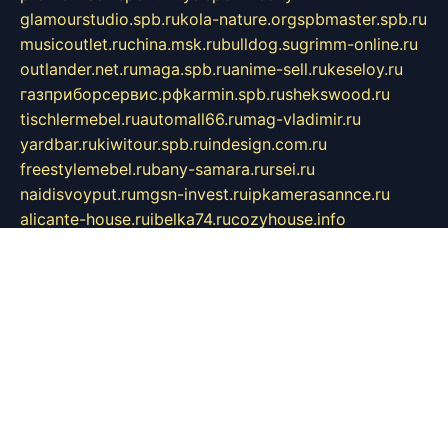
glamourstudio.spb.ru
kola-nature.org
spbmaster.spb.ru
musicoutlet.ru
china.msk.ru
bulldog.su
grimm-online.ru
outlander.net.ru
maga.spb.ru
anime-sell.ru
keseloy.ru
газприборсервис.рф
karmin.spb.ru
shekswood.ru
tischlermebel.ru
automall66.ru
mag-vladimir.ru
yardbar.ru
kiwitour.spb.ru
indesign.com.ru
freestylemebel.ru
bany-samara.ru
rsei.ru
naidisvoyput.ru
mgsn-invest.ru
ipkamerasannce.ru
alicante-house.ru
ibelka74.ru
cozyhouse.info
vlkargalev-studio.ru
700mb.ru
figura-ufa.ru
alina-live.ru
belarusiannews.ru
womenknow.ru
dos-vniimk.ru
sega.net.ru
dv.net.ru
phenomenonsofhistory.com
telesputnik.net.ru
wall.pp.ru
pylesosroidmi.ru
gtc-clan.ru
cligs.ru
bibikazap.ru
popova.org.ru
netwhistler.spb.ru
bellvil.ru
bonzon.ru
iss-vladik.ru
defiparis.net.ru
las-gryzas.ru
amku.ru
electednews.spb.ru
feather.org.ru
spar72.ru
tankiigri.ru
dominus.com.ru
ibtree.ru
sanykool.pp.ru
unixlib.org.ru