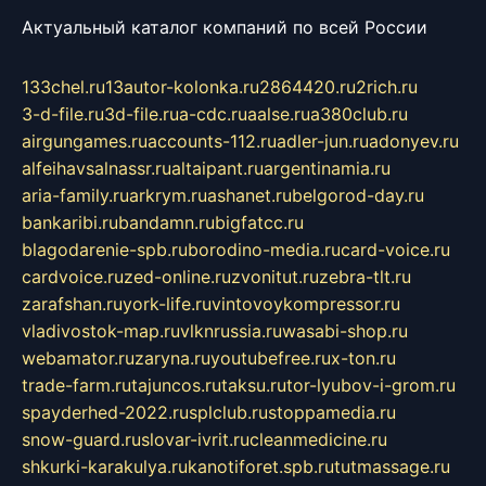
Актуальный каталог компаний по всей России
133chel.ru
13autor-kolonka.ru
2864420.ru
2rich.ru
3-d-file.ru
3d-file.ru
a-cdc.ru
aalse.ru
a380club.ru
airgungames.ru
accounts-112.ru
adler-jun.ru
adonyev.ru
alfeihavsalnassr.ru
altaipant.ru
argentinamia.ru
aria-family.ru
arkrym.ru
ashanet.ru
belgorod-day.ru
bankaribi.ru
bandamn.ru
bigfatcc.ru
blagodarenie-spb.ru
borodino-media.ru
card-voice.ru
cardvoice.ru
zed-online.ru
zvonitut.ru
zebra-tlt.ru
zarafshan.ru
york-life.ru
vintovoykompressor.ru
vladivostok-map.ru
vlknrussia.ru
wasabi-shop.ru
webamator.ru
zaryna.ru
youtubefree.ru
x-ton.ru
trade-farm.ru
tajuncos.ru
taksu.ru
tor-lyubov-i-grom.ru
spayderhed-2022.ru
splclub.ru
stoppamedia.ru
snow-guard.ru
slovar-ivrit.ru
cleanmedicine.ru
shkurki-karakulya.ru
kanotiforet.spb.ru
tutmassage.ru