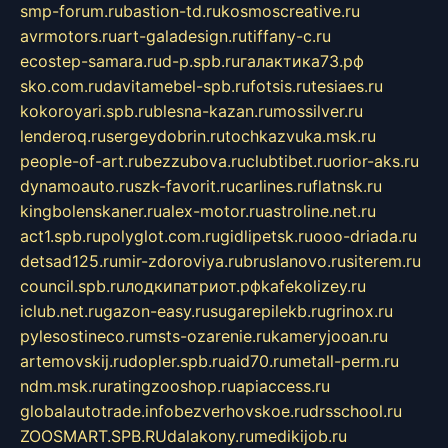
smp-forum.ru
bastion-td.ru
kosmoscreative.ru
avrmotors.ru
art-galadesign.ru
tiffany-c.ru
ecostep-samara.ru
d-p.spb.ru
галактика73.рф
sko.com.ru
davitamebel-spb.ru
fotsis.ru
tesiaes.ru
kokoroyari.spb.ru
blesna-kazan.ru
mossilver.ru
lenderoq.ru
sergeydobrin.ru
tochkazvuka.msk.ru
people-of-art.ru
bezzubova.ru
clubtibet.ru
orior-aks.ru
dynamoauto.ru
szk-favorit.ru
carlines.ru
flatnsk.ru
kingbolenskaner.ru
alex-motor.ru
astroline.net.ru
act1.spb.ru
polyglot.com.ru
gidlipetsk.ru
ooo-driada.ru
detsad125.ru
mir-zdoroviya.ru
bruslanovo.ru
siterem.ru
council.spb.ru
лодкипатриот.рф
kafekolizey.ru
iclub.net.ru
gazon-easy.ru
sugarepilekb.ru
grinox.ru
pylesostineco.ru
msts-ozarenie.ru
kameryjooan.ru
artemovskij.ru
dopler.spb.ru
aid70.ru
metall-perm.ru
ndm.msk.ru
ratingzooshop.ru
apiaccess.ru
globalautotrade.info
bezverhovskoe.ru
drsschool.ru
ZOOSMART.SPB.RU
dalakony.ru
medikijob.ru