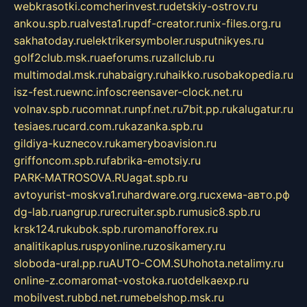
webkrasotki.com
cherinvest.ru
detskiy-ostrov.ru
ankou.spb.ru
alvesta1.ru
pdf-creator.ru
nix-files.org.ru
sakhatoday.ru
elektrikersymboler.ru
sputnikyes.ru
golf2club.msk.ru
aeforums.ru
zallclub.ru
multimodal.msk.ru
habaigry.ru
haikko.ru
sobakopedia.ru
isz-fest.ru
ewnc.info
screensaver-clock.net.ru
volnav.spb.ru
comnat.ru
npf.net.ru
7bit.pp.ru
kalugatur.ru
tesiaes.ru
card.com.ru
kazanka.spb.ru
gildiya-kuznecov.ru
kameryboavision.ru
griffoncom.spb.ru
fabrika-emotsiy.ru
PARK-MATROSOVA.RU
agat.spb.ru
avtoyurist-moskva1.ru
hardware.org.ru
схема-авто.рф
dg-lab.ru
angrup.ru
recruiter.spb.ru
music8.spb.ru
krsk124.ru
kubok.spb.ru
romanofforex.ru
analitikaplus.ru
spyonline.ru
zosikamery.ru
sloboda-ural.pp.ru
AUTO-COM.SU
hohota.net
alimy.ru
online-z.com
aromat-vostoka.ru
otdelkaexp.ru
mobilvest.ru
bbd.net.ru
mebelshop.msk.ru