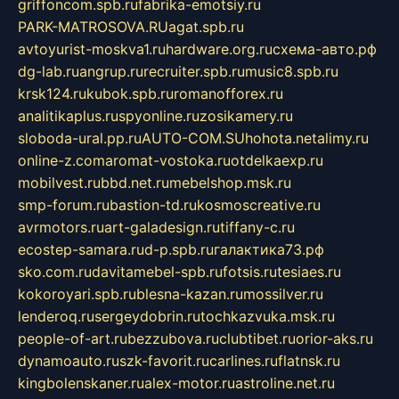
griffoncom.spb.ru
fabrika-emotsiy.ru
PARK-MATROSOVA.RU
agat.spb.ru
avtoyurist-moskva1.ru
hardware.org.ru
схема-авто.рф
dg-lab.ru
angrup.ru
recruiter.spb.ru
music8.spb.ru
krsk124.ru
kubok.spb.ru
romanofforex.ru
analitikaplus.ru
spyonline.ru
zosikamery.ru
sloboda-ural.pp.ru
AUTO-COM.SU
hohota.net
alimy.ru
online-z.com
aromat-vostoka.ru
otdelkaexp.ru
mobilvest.ru
bbd.net.ru
mebelshop.msk.ru
smp-forum.ru
bastion-td.ru
kosmoscreative.ru
avrmotors.ru
art-galadesign.ru
tiffany-c.ru
ecostep-samara.ru
d-p.spb.ru
галактика73.рф
sko.com.ru
davitamebel-spb.ru
fotsis.ru
tesiaes.ru
kokoroyari.spb.ru
blesna-kazan.ru
mossilver.ru
lenderoq.ru
sergeydobrin.ru
tochkazvuka.msk.ru
people-of-art.ru
bezzubova.ru
clubtibet.ru
orior-aks.ru
dynamoauto.ru
szk-favorit.ru
carlines.ru
flatnsk.ru
kingbolenskaner.ru
alex-motor.ru
astroline.net.ru