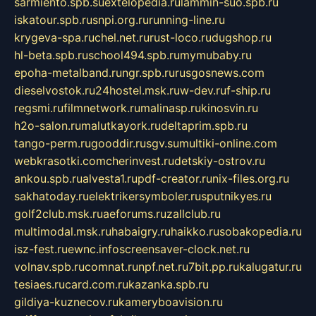
sarmiento.spb.su
extelopedia.ru
lammin-suo.spb.ru
iskatour.spb.ru
snpi.org.ru
running-line.ru
krygeva-spa.ru
chel.net.ru
rust-loco.ru
dugshop.ru
hl-beta.spb.ru
school494.spb.ru
mymubaby.ru
epoha-metalband.ru
ngr.spb.ru
rusgosnews.com
dieselvostok.ru
24hostel.msk.ru
w-dev.ru
f-ship.ru
regsmi.ru
filmnetwork.ru
malinasp.ru
kinosvin.ru
h2o-salon.ru
malutkayork.ru
deltaprim.spb.ru
tango-perm.ru
gooddir.ru
sgv.su
multiki-online.com
webkrasotki.com
cherinvest.ru
detskiy-ostrov.ru
ankou.spb.ru
alvesta1.ru
pdf-creator.ru
nix-files.org.ru
sakhatoday.ru
elektrikersymboler.ru
sputnikyes.ru
golf2club.msk.ru
aeforums.ru
zallclub.ru
multimodal.msk.ru
habaigry.ru
haikko.ru
sobakopedia.ru
isz-fest.ru
ewnc.info
screensaver-clock.net.ru
volnav.spb.ru
comnat.ru
npf.net.ru
7bit.pp.ru
kalugatur.ru
tesiaes.ru
card.com.ru
kazanka.spb.ru
gildiya-kuznecov.ru
kameryboavision.ru