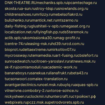
DNK-THEATRE.RU
mechaniks.spb.ru
ipcamtechage.ru
skosta.ru
a-sun.ru
stroy-ldsp.ru
snowlands.org.ru
childrensshoes.ru
mrlizzy.ru
mebelsofiakrd.ru
bulizhenko.ru
rumantick.net.ru
mtszerno.ru
daily-fishing.ru
glushiteli-v-spb.ru
megasat.org.ru
localization.net.ru
flyingfish.pp.ru
ds5teremok.ru
aclib.spb.ru
komissionka30.ru
mag-profit.ru
icentre-74.ru
leasing-nsk.ru
hd39.ru
rcd.com.ru
bioprot.ru
deltaextreme.ru
mirkotlov07.ru
mycrossway.ru
temamedia.ru
art-fusing.ru
cbslefort.ru
sunroadwatch.ru
citroen-yaroslavl.ru
ratnews.msk.ru
sk-if.ru
joomlamoduli.ru
academic-work.ru
bananaboys.ru
sanekua.ru
lianafrukt.ru
beta43.ru
tucsonwoori.com
alex-translation.ru
avantgardeclinics.ru
noel.msk.ru
buylq.ru
aquas-spb.ru
vilnerivne.com
bobry-2.ru
vtoroe-solnce.ru
nickysheen.ru
clockmir.ru
huntercraft.ru
стройокт.рф
webpixels.ru
pczz.msk.su
petrodvorets.spb.ru