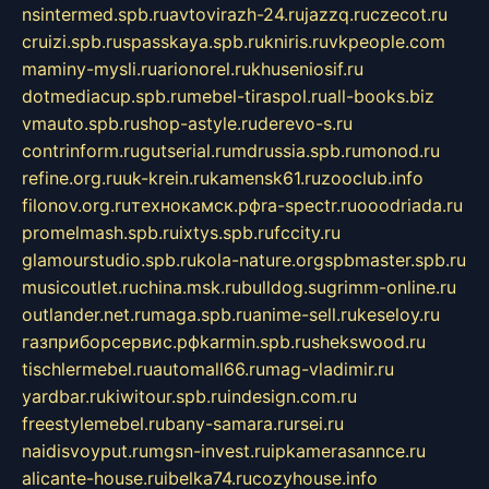
nsintermed.spb.ru
avtovirazh-24.ru
jazzq.ru
czecot.ru
cruizi.spb.ru
spasskaya.spb.ru
kniris.ru
vkpeople.com
maminy-mysli.ru
arionorel.ru
khuseniosif.ru
dotmediacup.spb.ru
mebel-tiraspol.ru
all-books.biz
vmauto.spb.ru
shop-astyle.ru
derevo-s.ru
contrinform.ru
gutserial.ru
mdrussia.spb.ru
monod.ru
refine.org.ru
uk-krein.ru
kamensk61.ru
zooclub.info
filonov.org.ru
технокамск.рф
ra-spectr.ru
ooodriada.ru
promelmash.spb.ru
ixtys.spb.ru
fccity.ru
glamourstudio.spb.ru
kola-nature.org
spbmaster.spb.ru
musicoutlet.ru
china.msk.ru
bulldog.su
grimm-online.ru
outlander.net.ru
maga.spb.ru
anime-sell.ru
keseloy.ru
газприборсервис.рф
karmin.spb.ru
shekswood.ru
tischlermebel.ru
automall66.ru
mag-vladimir.ru
yardbar.ru
kiwitour.spb.ru
indesign.com.ru
freestylemebel.ru
bany-samara.ru
rsei.ru
naidisvoyput.ru
mgsn-invest.ru
ipkamerasannce.ru
alicante-house.ru
ibelka74.ru
cozyhouse.info