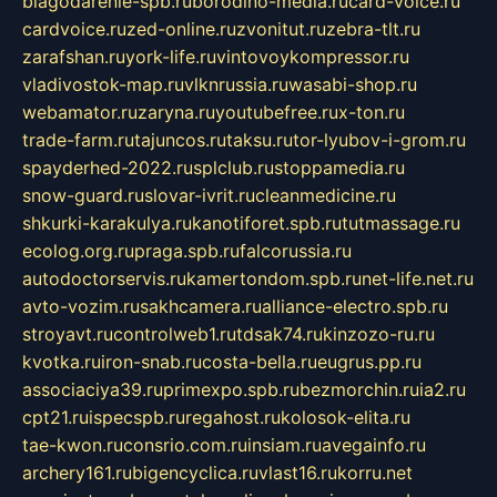
blagodarenie-spb.ru
borodino-media.ru
card-voice.ru
cardvoice.ru
zed-online.ru
zvonitut.ru
zebra-tlt.ru
zarafshan.ru
york-life.ru
vintovoykompressor.ru
vladivostok-map.ru
vlknrussia.ru
wasabi-shop.ru
webamator.ru
zaryna.ru
youtubefree.ru
x-ton.ru
trade-farm.ru
tajuncos.ru
taksu.ru
tor-lyubov-i-grom.ru
spayderhed-2022.ru
splclub.ru
stoppamedia.ru
snow-guard.ru
slovar-ivrit.ru
cleanmedicine.ru
shkurki-karakulya.ru
kanotiforet.spb.ru
tutmassage.ru
ecolog.org.ru
praga.spb.ru
falcorussia.ru
autodoctorservis.ru
kamertondom.spb.ru
net-life.net.ru
avto-vozim.ru
sakhcamera.ru
alliance-electro.spb.ru
stroyavt.ru
controlweb1.ru
tdsak74.ru
kinzozo-ru.ru
kvotka.ru
iron-snab.ru
costa-bella.ru
eugrus.pp.ru
associaciya39.ru
primexpo.spb.ru
bezmorchin.ru
ia2.ru
cpt21.ru
ispecspb.ru
regahost.ru
kolosok-elita.ru
tae-kwon.ru
consrio.com.ru
insiam.ru
avegainfo.ru
archery161.ru
bigencyclica.ru
vlast16.ru
korru.net