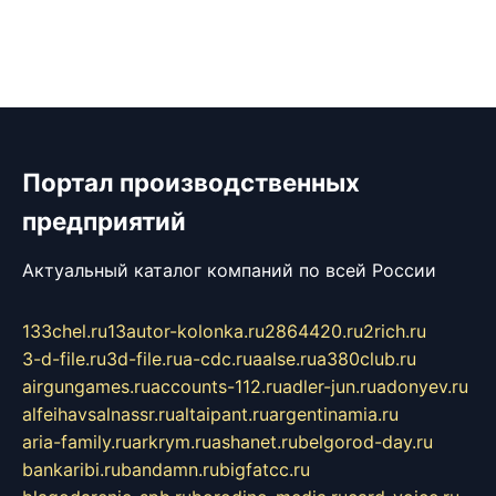
Портал производственных
предприятий
Актуальный каталог компаний по всей России
133chel.ru
13autor-kolonka.ru
2864420.ru
2rich.ru
3-d-file.ru
3d-file.ru
a-cdc.ru
aalse.ru
a380club.ru
airgungames.ru
accounts-112.ru
adler-jun.ru
adonyev.ru
alfeihavsalnassr.ru
altaipant.ru
argentinamia.ru
aria-family.ru
arkrym.ru
ashanet.ru
belgorod-day.ru
bankaribi.ru
bandamn.ru
bigfatcc.ru