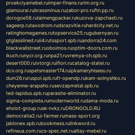
proekciyamebel.ru
imper-finans.ru
rim.org.ru
glamourai.ru
brassminus.ru
zabor-pro.ru
ftn.pp.ru
dorogoe58.ru
laimengpacker.ru
kuzova-zapchasti.ru
sageerp.ru
taxodrom.ru
dsrazvitie.ru
hardcity.net.ru
ratinghomegames.ru
topservice25.ru
gubernyan.ru
gtglasslined.ru
ii4.ru
tssport.spb.ru
andorra24.com
blackwallstreet.ru
oboimos.ru
optim-doors.com.ru
ikuch.ru
nycr.org.ru
npa21.ru
vremya-ch.spb.ru
desert000.ru
ivtorgi.ru
ifiori.ru
catalog-statei.ru
dcv.org.ru
spetsmaster174.ru
ipkameryhiseeu.ru
dum26.ru
ruspol.spb.ru
fr-opendp.ru
kam-solnyshko.ru
cheyenne-arapaho.ru
sevzapmetal.spb.ru
ted-lapidus.spb.ru
parasite-eliminator.ru
sigma-complete.ru
modernworld.ru
dama-moda.ru
eholot-group.ru
sk-nvkz.ru
DRONGOLD.RU
democratia2.ru
i-farmer.ru
mass-sport.org
jablonex.spb.ru
bookmess.ru
linkword.ru
refineua.com.ru
cs-spec.net.ru
altay-mebel.ru