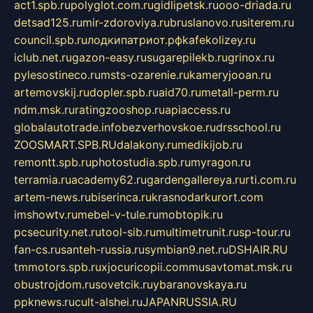
act1.spb.ru
polyglot.com.ru
gidlipetsk.ru
ooo-driada.ru
detsad125.ru
mir-zdoroviya.ru
bruslanovo.ru
siterem.ru
council.spb.ru
лодкипатриот.рф
kafekolizey.ru
iclub.net.ru
gazon-easy.ru
sugarepilekb.ru
grinox.ru
pylesostineco.ru
msts-ozarenie.ru
kameryjooan.ru
artemovskij.ru
dopler.spb.ru
aid70.ru
metall-perm.ru
ndm.msk.ru
ratingzooshop.ru
apiaccess.ru
globalautotrade.info
bezverhovskoe.ru
drsschool.ru
ZOOSMART.SPB.RU
dalakony.ru
medikijob.ru
remontt.spb.ru
photostudia.spb.ru
myragon.ru
terramia.ru
academy62.ru
gardengallereya.ru
rti.com.ru
artem-news.ru
biserinca.ru
krasnodarkurort.com
imshowtv.ru
mebel-v-tule.ru
mobtopik.ru
pcsecurity.net.ru
tool-sib.ru
multimetrunit.ru
sp-tour.ru
fan-cs.ru
santeh-russia.ru
symbian9.net.ru
DSHAIR.RU
tmmotors.spb.ru
xjocuricopii.com
musavtomat.msk.ru
obustrojdom.ru
sovetcik.ru
ybaranovskaya.ru
ppknews.ru
cult-alshei.ru
JAPANRUSSIA.RU