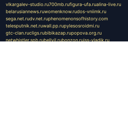
vlkargalev-studio.ru
700mb.ru
figura-ufa.ru
alina-live.ru
belarusiannews.ru
womenknow.ru
dos-vniimk.ru
sega.net.ru
dv.net.ru
phenomenonsofhistory.com
telesputnik.net.ru
wall.pp.ru
pylesosroidmi.ru
gtc-clan.ru
cligs.ru
bibikazap.ru
popova.org.ru
netwhistler.spb.ru
bellvil.ru
bonzon.ru
iss-vladik.ru
defiparis.net.ru
las-gryzas.ru
amku.ru
electednews.spb.ru
feather.org.ru
spar72.ru
tankiigri.ru
dominus.com.ru
ibtree.ru
sanykool.pp.ru
unixlib.org.ru
menatep.spb.ru
gartenterrassen.ru
printeka.ru
skvozilka.com.ru
parkovka-pub.ru
lovemobi.ru
art-ru.ru
emulatorz.com.ru
alucomp.com.ru
tatforum.com.ru
alternativa-profi.ru
dermakler.ru
artsurvey.ru
aredir.ru
khimspas.ru
centr-maxi.ru
2018r.ru
bort-stomer-defort.ru
professional2.ru
gibsons.ru
artselena.ru
art-pilot.ru
ingredient.spb.ru
npfpolimer.spb.ru
argentum.spb.ru
hom-edu.ru
af-num.ru
cashadvanceamericasev.org
trexp.spb.ru