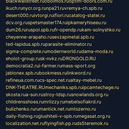
blackwallstreet.ru
oboimos.ru
optim-doors.com.ru
ikuch.ru
nycr.org.ru
npa21.ru
vremya-ch.spb.ru
desert000.ru
ivtorgi.ru
ifiori.ru
catalog-statei.ru
dcv.org.ru
spetsmaster174.ru
ipkameryhiseeu.ru
dum26.ru
ruspol.spb.ru
fr-opendp.ru
kam-solnyshko.ru
cheyenne-arapaho.ru
sevzapmetal.spb.ru
ted-lapidus.spb.ru
parasite-eliminator.ru
sigma-complete.ru
modernworld.ru
dama-moda.ru
eholot-group.ru
sk-nvkz.ru
DRONGOLD.RU
democratia2.ru
i-farmer.ru
mass-sport.org
jablonex.spb.ru
bookmess.ru
linkword.ru
refineua.com.ru
cs-spec.net.ru
altay-mebel.ru
DNK-THEATRE.RU
mechaniks.spb.ru
ipcamtechage.ru
skosta.ru
a-sun.ru
stroy-ldsp.ru
snowlands.org.ru
childrensshoes.ru
mrlizzy.ru
mebelsofiakrd.ru
bulizhenko.ru
rumantick.net.ru
mtszerno.ru
daily-fishing.ru
glushiteli-v-spb.ru
megasat.org.ru
localization.net.ru
flyingfish.pp.ru
ds5teremok.ru