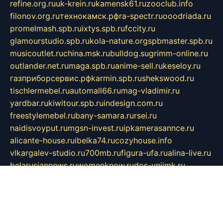
refine.org.ru
uk-krein.ru
kamensk61.ru
zooclub.info
filonov.org.ru
технокамск.рф
ra-spectr.ru
ooodriada.ru
promelmash.spb.ru
ixtys.spb.ru
fccity.ru
glamourstudio.spb.ru
kola-nature.org
spbmaster.spb.ru
musicoutlet.ru
china.msk.ru
bulldog.su
grimm-online.ru
outlander.net.ru
maga.spb.ru
anime-sell.ru
keseloy.ru
газприборсервис.рф
karmin.spb.ru
shekswood.ru
tischlermebel.ru
automall66.ru
mag-vladimir.ru
yardbar.ru
kiwitour.spb.ru
indesign.com.ru
freestylemebel.ru
bany-samara.ru
rsei.ru
naidisvoyput.ru
mgsn-invest.ru
ipkamerasannce.ru
alicante-house.ru
ibelka74.ru
cozyhouse.info
vlkargalev-studio.ru
700mb.ru
figura-ufa.ru
alina-live.ru
belarusiannews.ru
womenknow.ru
dos-vniimk.ru
sega.net.ru
dv.net.ru
phenomenonsofhistory.com
telesputnik.net.ru
wall.pp.ru
pylesosroidmi.ru
gtc-clan.ru
cligs.ru
bibikazap.ru
popova.org.ru
netwhistler.spb.ru
bellvil.ru
bonzon.ru
iss-vladik.ru