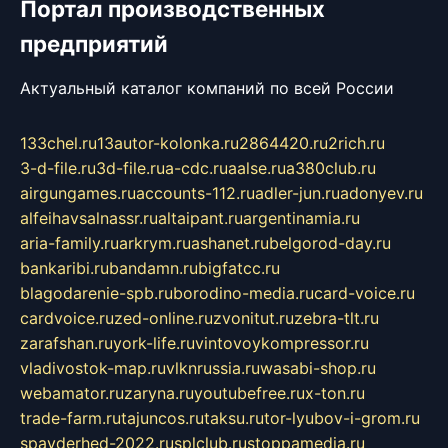
Портал производственных
предприятий
Актуальный каталог компаний по всей России
133chel.ru
13autor-kolonka.ru
2864420.ru
2rich.ru
3-d-file.ru
3d-file.ru
a-cdc.ru
aalse.ru
a380club.ru
airgungames.ru
accounts-112.ru
adler-jun.ru
adonyev.ru
alfeihavsalnassr.ru
altaipant.ru
argentinamia.ru
aria-family.ru
arkrym.ru
ashanet.ru
belgorod-day.ru
bankaribi.ru
bandamn.ru
bigfatcc.ru
blagodarenie-spb.ru
borodino-media.ru
card-voice.ru
cardvoice.ru
zed-online.ru
zvonitut.ru
zebra-tlt.ru
zarafshan.ru
york-life.ru
vintovoykompressor.ru
vladivostok-map.ru
vlknrussia.ru
wasabi-shop.ru
webamator.ru
zaryna.ru
youtubefree.ru
x-ton.ru
trade-farm.ru
tajuncos.ru
taksu.ru
tor-lyubov-i-grom.ru
spayderhed-2022.ru
splclub.ru
stoppamedia.ru