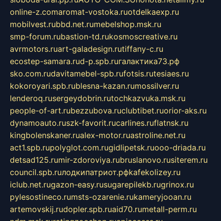
online-z.com
aromat-vostoka.ru
otdelkaexp.ru
mobilvest.ru
bbd.net.ru
mebelshop.msk.ru
smp-forum.ru
bastion-td.ru
kosmoscreative.ru
avrmotors.ru
art-galadesign.ru
tiffany-c.ru
ecostep-samara.ru
d-p.spb.ru
галактика73.рф
sko.com.ru
davitamebel-spb.ru
fotsis.ru
tesiaes.ru
kokoroyari.spb.ru
blesna-kazan.ru
mossilver.ru
lenderoq.ru
sergeydobrin.ru
tochkazvuka.msk.ru
people-of-art.ru
bezzubova.ru
clubtibet.ru
orior-aks.ru
dynamoauto.ru
szk-favorit.ru
carlines.ru
flatnsk.ru
kingbolenskaner.ru
alex-motor.ru
astroline.net.ru
act1.spb.ru
polyglot.com.ru
gidlipetsk.ru
ooo-driada.ru
detsad125.ru
mir-zdoroviya.ru
bruslanovo.ru
siterem.ru
council.spb.ru
лодкипатриот.рф
kafekolizey.ru
iclub.net.ru
gazon-easy.ru
sugarepilekb.ru
grinox.ru
pylesostineco.ru
msts-ozarenie.ru
kameryjooan.ru
artemovskij.ru
dopler.spb.ru
aid70.ru
metall-perm.ru