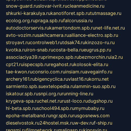
snow-guard.ru
slovar-ivrit.ru
cleanmedicine.ru
shkurki-karakulya.ru
kanotiforet.spb.ru
tutmassage.ru
ecolog.org.ru
praga.spb.ru
falcorussia.ru
autodoctorservis.ru
kamertondom.spb.ru
net-life.net.ru
avto-vozim.ru
sakhcamera.ru
alliance-electro.spb.ru
stroyavt.ru
controlweb1.ru
tdsak74.ru
kinzozo-ru.ru
kvotka.ru
iron-snab.ru
costa-bella.ru
eugrus.pp.ru
associaciya39.ru
primexpo.spb.ru
bezmorchin.ru
ia2.ru
cpt21.ru
ispecspb.ru
regahost.ru
kolosok-elita.ru
tae-kwon.ru
consrio.com.ru
insiam.ru
avegainfo.ru
archery161.ru
bigencyclica.ru
vlast16.ru
korru.net
sarmiento.spb.su
extelopedia.ru
lammin-suo.spb.ru
iskatour.spb.ru
snpi.org.ru
running-line.ru
krygeva-spa.ru
chel.net.ru
rust-loco.ru
dugshop.ru
hl-beta.spb.ru
school494.spb.ru
mymubaby.ru
epoha-metalband.ru
ngr.spb.ru
rusgosnews.com
dieselvostok.ru
24hostel.msk.ru
w-dev.ru
f-ship.ru
regsmi.ru
filmnetwork.ru
malinasp.ru
kinosvin.ru