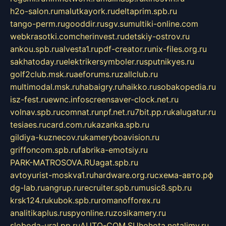
h2o-salon.ru
malutkayork.ru
deltaprim.spb.ru
tango-perm.ru
gooddir.ru
sgv.su
multiki-online.com
webkrasotki.com
cherinvest.ru
detskiy-ostrov.ru
ankou.spb.ru
alvesta1.ru
pdf-creator.ru
nix-files.org.ru
sakhatoday.ru
elektrikersymboler.ru
sputnikyes.ru
golf2club.msk.ru
aeforums.ru
zallclub.ru
multimodal.msk.ru
habaigry.ru
haikko.ru
sobakopedia.ru
isz-fest.ru
ewnc.info
screensaver-clock.net.ru
volnav.spb.ru
comnat.ru
npf.net.ru
7bit.pp.ru
kalugatur.ru
tesiaes.ru
card.com.ru
kazanka.spb.ru
gildiya-kuznecov.ru
kameryboavision.ru
griffoncom.spb.ru
fabrika-emotsiy.ru
PARK-MATROSOVA.RU
agat.spb.ru
avtoyurist-moskva1.ru
hardware.org.ru
схема-авто.рф
dg-lab.ru
angrup.ru
recruiter.spb.ru
music8.spb.ru
krsk124.ru
kubok.spb.ru
romanofforex.ru
analitikaplus.ru
spyonline.ru
zosikamery.ru
sloboda-ural.pp.ru
AUTO-COM.SU
hohota.net
alimy.ru