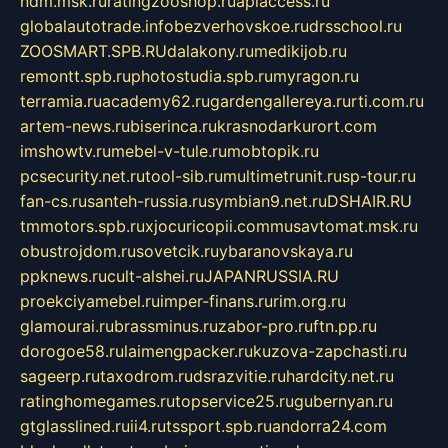
ndm.msk.ru
ratingzooshop.ru
apiaccess.ru
globalautotrade.info
bezverhovskoe.ru
drsschool.ru
ZOOSMART.SPB.RU
dalakony.ru
medikijob.ru
remontt.spb.ru
photostudia.spb.ru
myragon.ru
terramia.ru
academy62.ru
gardengallereya.ru
rti.com.ru
artem-news.ru
biserinca.ru
krasnodarkurort.com
imshowtv.ru
mebel-v-tule.ru
mobtopik.ru
pcsecurity.net.ru
tool-sib.ru
multimetrunit.ru
sp-tour.ru
fan-cs.ru
santeh-russia.ru
symbian9.net.ru
DSHAIR.RU
tmmotors.spb.ru
xjocuricopii.com
musavtomat.msk.ru
obustrojdom.ru
sovetcik.ru
ybaranovskaya.ru
ppknews.ru
cult-alshei.ru
JAPANRUSSIA.RU
proekciyamebel.ru
imper-finans.ru
rim.org.ru
glamourai.ru
brassminus.ru
zabor-pro.ru
ftn.pp.ru
dorogoe58.ru
laimengpacker.ru
kuzova-zapchasti.ru
sageerp.ru
taxodrom.ru
dsrazvitie.ru
hardcity.net.ru
ratinghomegames.ru
topservice25.ru
gubernyan.ru
gtglasslined.ru
ii4.ru
tssport.spb.ru
andorra24.com