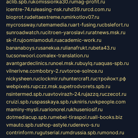
aclib.spb.ru
komissionka30.ru
mag-profit.ru
icentre-74.ru
leasing-nsk.ru
hd39.ru
rcd.com.ru
bioprot.ru
deltaextreme.ru
mirkotlov07.ru
mycrossway.ru
temamedia.ru
art-fusing.ru
cbslefort.ru
sunroadwatch.ru
citroen-yaroslavl.ru
ratnews.msk.ru
sk-if.ru
joomlamoduli.ru
academic-work.ru
bananaboys.ru
sanekua.ru
lianafrukt.ru
beta43.ru
tucsonwoori.com
alex-translation.ru
avantgardeclinics.ru
noel.msk.ru
buylq.ru
aquas-spb.ru
vilnerivne.com
bobry-2.ru
vtoroe-solnce.ru
nickysheen.ru
clockmir.ru
huntercraft.ru
стройокт.рф
webpixels.ru
pczz.msk.su
petrodvorets.spb.ru
nsintermed.spb.ru
avtovirazh-24.ru
jazzq.ru
czecot.ru
cruizi.spb.ru
spasskaya.spb.ru
kniris.ru
vkpeople.com
maminy-mysli.ru
arionorel.ru
khuseniosif.ru
dotmediacup.spb.ru
mebel-tiraspol.ru
all-books.biz
vmauto.spb.ru
shop-astyle.ru
derevo-s.ru
contrinform.ru
gutserial.ru
mdrussia.spb.ru
monod.ru