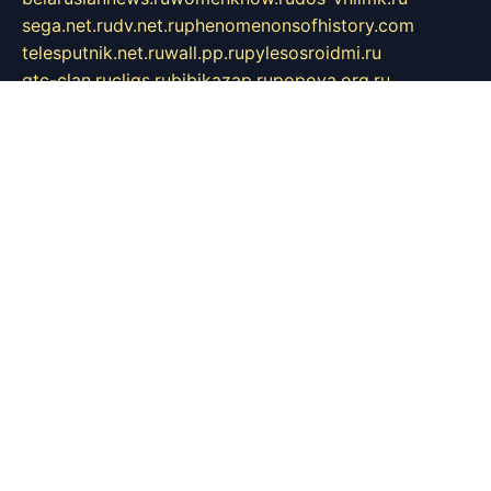
sega.net.ru
dv.net.ru
phenomenonsofhistory.com
telesputnik.net.ru
wall.pp.ru
pylesosroidmi.ru
gtc-clan.ru
cligs.ru
bibikazap.ru
popova.org.ru
netwhistler.spb.ru
bellvil.ru
bonzon.ru
iss-vladik.ru
defiparis.net.ru
las-gryzas.ru
amku.ru
electednews.spb.ru
feather.org.ru
spar72.ru
tankiigri.ru
dominus.com.ru
ibtree.ru
sanykool.pp.ru
unixlib.org.ru
menatep.spb.ru
gartenterrassen.ru
printeka.ru
skvozilka.com.ru
parkovka-pub.ru
lovemobi.ru
art-ru.ru
emulatorz.com.ru
alucomp.com.ru
tatforum.com.ru
alternativa-profi.ru
dermakler.ru
artsurvey.ru
aredir.ru
khimspas.ru
centr-maxi.ru
2018r.ru
bort-stomer-defort.ru
professional2.ru
gibsons.ru
artselena.ru
art-pilot.ru
ingredient.spb.ru
npfpolimer.spb.ru
argentum.spb.ru
hom-edu.ru
af-num.ru
cashadvanceamericasev.org
trexp.spb.ru
apteka-gerzena.ru
vasilyevka.msk.ru
personalloanrgx.org
tishanskiysdk.ru
atma-volga.ru