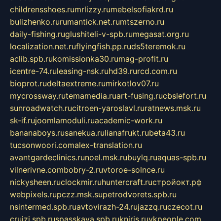
childrensshoes.ru
mrlizzy.ru
mebelsofiakrd.ru
bulizhenko.ru
rumantick.net.ru
mtszerno.ru
daily-fishing.ru
glushiteli-v-spb.ru
megasat.org.ru
localization.net.ru
flyingfish.pp.ru
ds5teremok.ru
aclib.spb.ru
komissionka30.ru
mag-profit.ru
icentre-74.ru
leasing-nsk.ru
hd39.ru
rcd.com.ru
bioprot.ru
deltaextreme.ru
mirkotlov07.ru
mycrossway.ru
temamedia.ru
art-fusing.ru
cbslefort.ru
sunroadwatch.ru
citroen-yaroslavl.ru
ratnews.msk.ru
sk-if.ru
joomlamoduli.ru
academic-work.ru
bananaboys.ru
sanekua.ru
lianafrukt.ru
beta43.ru
tucsonwoori.com
alex-translation.ru
avantgardeclinics.ru
noel.msk.ru
buylq.ru
aquas-spb.ru
vilnerivne.com
bobry-2.ru
vtoroe-solnce.ru
nickysheen.ru
clockmir.ru
huntercraft.ru
стройокт.рф
webpixels.ru
pczz.msk.su
petrodvorets.spb.ru
nsintermed.spb.ru
avtovirazh-24.ru
jazzq.ru
czecot.ru
cruizi.spb.ru
spasskaya.spb.ru
kniris.ru
vkpeople.com