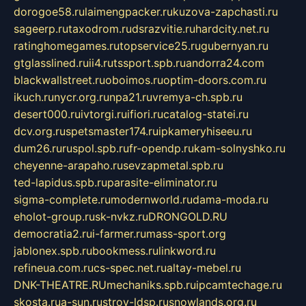
dorogoe58.ru
laimengpacker.ru
kuzova-zapchasti.ru
sageerp.ru
taxodrom.ru
dsrazvitie.ru
hardcity.net.ru
ratinghomegames.ru
topservice25.ru
gubernyan.ru
gtglasslined.ru
ii4.ru
tssport.spb.ru
andorra24.com
blackwallstreet.ru
oboimos.ru
optim-doors.com.ru
ikuch.ru
nycr.org.ru
npa21.ru
vremya-ch.spb.ru
desert000.ru
ivtorgi.ru
ifiori.ru
catalog-statei.ru
dcv.org.ru
spetsmaster174.ru
ipkameryhiseeu.ru
dum26.ru
ruspol.spb.ru
fr-opendp.ru
kam-solnyshko.ru
cheyenne-arapaho.ru
sevzapmetal.spb.ru
ted-lapidus.spb.ru
parasite-eliminator.ru
sigma-complete.ru
modernworld.ru
dama-moda.ru
eholot-group.ru
sk-nvkz.ru
DRONGOLD.RU
democratia2.ru
i-farmer.ru
mass-sport.org
jablonex.spb.ru
bookmess.ru
linkword.ru
refineua.com.ru
cs-spec.net.ru
altay-mebel.ru
DNK-THEATRE.RU
mechaniks.spb.ru
ipcamtechage.ru
skosta.ru
a-sun.ru
stroy-ldsp.ru
snowlands.org.ru