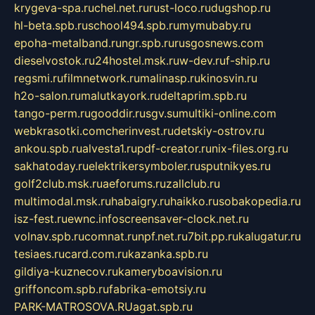
krygeva-spa.ru
chel.net.ru
rust-loco.ru
dugshop.ru
hl-beta.spb.ru
school494.spb.ru
mymubaby.ru
epoha-metalband.ru
ngr.spb.ru
rusgosnews.com
dieselvostok.ru
24hostel.msk.ru
w-dev.ru
f-ship.ru
regsmi.ru
filmnetwork.ru
malinasp.ru
kinosvin.ru
h2o-salon.ru
malutkayork.ru
deltaprim.spb.ru
tango-perm.ru
gooddir.ru
sgv.su
multiki-online.com
webkrasotki.com
cherinvest.ru
detskiy-ostrov.ru
ankou.spb.ru
alvesta1.ru
pdf-creator.ru
nix-files.org.ru
sakhatoday.ru
elektrikersymboler.ru
sputnikyes.ru
golf2club.msk.ru
aeforums.ru
zallclub.ru
multimodal.msk.ru
habaigry.ru
haikko.ru
sobakopedia.ru
isz-fest.ru
ewnc.info
screensaver-clock.net.ru
volnav.spb.ru
comnat.ru
npf.net.ru
7bit.pp.ru
kalugatur.ru
tesiaes.ru
card.com.ru
kazanka.spb.ru
gildiya-kuznecov.ru
kameryboavision.ru
griffoncom.spb.ru
fabrika-emotsiy.ru
PARK-MATROSOVA.RU
agat.spb.ru