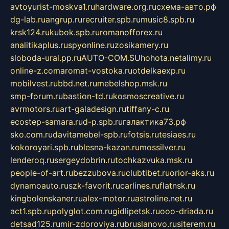
avtoyurist-moskva1.ru
hardware.org.ru
схема-авто.рф
dg-lab.ru
angrup.ru
recruiter.spb.ru
music8.spb.ru
krsk124.ru
kubok.spb.ru
romanofforex.ru
analitikaplus.ru
spyonline.ru
zosikamery.ru
sloboda-ural.pp.ru
AUTO-COM.SU
hohota.net
alimy.ru
online-z.com
aromat-vostoka.ru
otdelkaexp.ru
mobilvest.ru
bbd.net.ru
mebelshop.msk.ru
smp-forum.ru
bastion-td.ru
kosmoscreative.ru
avrmotors.ru
art-galadesign.ru
tiffany-c.ru
ecostep-samara.ru
d-p.spb.ru
галактика73.рф
sko.com.ru
davitamebel-spb.ru
fotsis.ru
tesiaes.ru
kokoroyari.spb.ru
blesna-kazan.ru
mossilver.ru
lenderoq.ru
sergeydobrin.ru
tochkazvuka.msk.ru
people-of-art.ru
bezzubova.ru
clubtibet.ru
orior-aks.ru
dynamoauto.ru
szk-favorit.ru
carlines.ru
flatnsk.ru
kingbolenskaner.ru
alex-motor.ru
astroline.net.ru
act1.spb.ru
polyglot.com.ru
gidlipetsk.ru
ooo-driada.ru
detsad125.ru
mir-zdoroviya.ru
bruslanovo.ru
siterem.ru