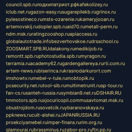
council.spb.ru
лодкипатриот.рф
kafekolizey.ru
iclub.net.ru
gazon-easy.ru
sugarepilekb.ru
grinox.ru
pylesostineco.ru
msts-ozarenie.ru
kameryjooan.ru
artemovskij.ru
dopler.spb.ru
aid70.ru
metall-perm.ru
ndm.msk.ru
ratingzooshop.ru
apiaccess.ru
globalautotrade.info
bezverhovskoe.ru
drsschool.ru
ZOOSMART.SPB.RU
dalakony.ru
medikijob.ru
remontt.spb.ru
photostudia.spb.ru
myragon.ru
terramia.ru
academy62.ru
gardengallereya.ru
rti.com.ru
artem-news.ru
biserinca.ru
krasnodarkurort.com
imshowtv.ru
mebel-v-tule.ru
mobtopik.ru
pcsecurity.net.ru
tool-sib.ru
multimetrunit.ru
sp-tour.ru
fan-cs.ru
santeh-russia.ru
symbian9.net.ru
DSHAIR.RU
tmmotors.spb.ru
xjocuricopii.com
musavtomat.msk.ru
obustrojdom.ru
sovetcik.ru
ybaranovskaya.ru
ppknews.ru
cult-alshei.ru
JAPANRUSSIA.RU
proekciyamebel.ru
imper-finans.ru
rim.org.ru
glamourai.ru
brassminus.ru
zabor-pro.ru
ftn.pp.ru