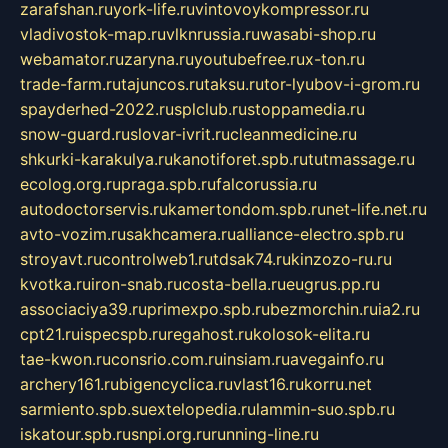
zarafshan.ru
york-life.ru
vintovoykompressor.ru
vladivostok-map.ru
vlknrussia.ru
wasabi-shop.ru
webamator.ru
zaryna.ru
youtubefree.ru
x-ton.ru
trade-farm.ru
tajuncos.ru
taksu.ru
tor-lyubov-i-grom.ru
spayderhed-2022.ru
splclub.ru
stoppamedia.ru
snow-guard.ru
slovar-ivrit.ru
cleanmedicine.ru
shkurki-karakulya.ru
kanotiforet.spb.ru
tutmassage.ru
ecolog.org.ru
praga.spb.ru
falcorussia.ru
autodoctorservis.ru
kamertondom.spb.ru
net-life.net.ru
avto-vozim.ru
sakhcamera.ru
alliance-electro.spb.ru
stroyavt.ru
controlweb1.ru
tdsak74.ru
kinzozo-ru.ru
kvotka.ru
iron-snab.ru
costa-bella.ru
eugrus.pp.ru
associaciya39.ru
primexpo.spb.ru
bezmorchin.ru
ia2.ru
cpt21.ru
ispecspb.ru
regahost.ru
kolosok-elita.ru
tae-kwon.ru
consrio.com.ru
insiam.ru
avegainfo.ru
archery161.ru
bigencyclica.ru
vlast16.ru
korru.net
sarmiento.spb.su
extelopedia.ru
lammin-suo.spb.ru
iskatour.spb.ru
snpi.org.ru
running-line.ru