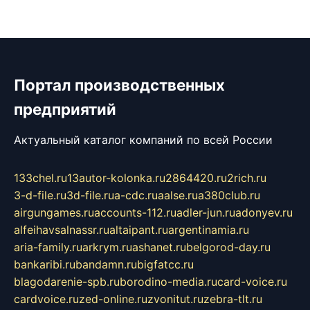
Портал производственных
предприятий
Актуальный каталог компаний по всей России
133chel.ru
13autor-kolonka.ru
2864420.ru
2rich.ru
3-d-file.ru
3d-file.ru
a-cdc.ru
aalse.ru
a380club.ru
airgungames.ru
accounts-112.ru
adler-jun.ru
adonyev.ru
alfeihavsalnassr.ru
altaipant.ru
argentinamia.ru
aria-family.ru
arkrym.ru
ashanet.ru
belgorod-day.ru
bankaribi.ru
bandamn.ru
bigfatcc.ru
blagodarenie-spb.ru
borodino-media.ru
card-voice.ru
cardvoice.ru
zed-online.ru
zvonitut.ru
zebra-tlt.ru