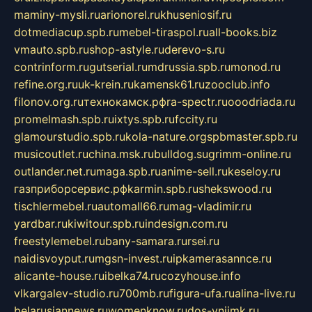
maminy-mysli.ru
arionorel.ru
khuseniosif.ru
dotmediacup.spb.ru
mebel-tiraspol.ru
all-books.biz
vmauto.spb.ru
shop-astyle.ru
derevo-s.ru
contrinform.ru
gutserial.ru
mdrussia.spb.ru
monod.ru
refine.org.ru
uk-krein.ru
kamensk61.ru
zooclub.info
filonov.org.ru
технокамск.рф
ra-spectr.ru
ooodriada.ru
promelmash.spb.ru
ixtys.spb.ru
fccity.ru
glamourstudio.spb.ru
kola-nature.org
spbmaster.spb.ru
musicoutlet.ru
china.msk.ru
bulldog.su
grimm-online.ru
outlander.net.ru
maga.spb.ru
anime-sell.ru
keseloy.ru
газприборсервис.рф
karmin.spb.ru
shekswood.ru
tischlermebel.ru
automall66.ru
mag-vladimir.ru
yardbar.ru
kiwitour.spb.ru
indesign.com.ru
freestylemebel.ru
bany-samara.ru
rsei.ru
naidisvoyput.ru
mgsn-invest.ru
ipkamerasannce.ru
alicante-house.ru
ibelka74.ru
cozyhouse.info
vlkargalev-studio.ru
700mb.ru
figura-ufa.ru
alina-live.ru
belarusiannews.ru
womenknow.ru
dos-vniimk.ru