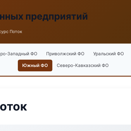
енных предприятий
сурс Поток
ро-Западный ФО
Приволжский ФО
Уральский ФО
Южный ФО
Северо-Кавказский ФО
оток