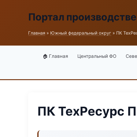
Портал производств
Главная
»
Южный федеральный округ
» ПК ТехРе
🏠 Главная
Центральный ФО
Севе
ПК ТехРесурс П