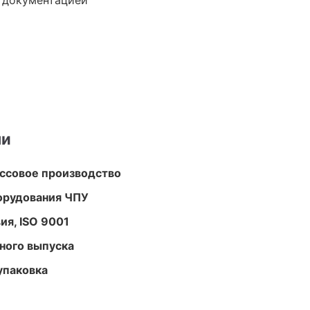
е документацией
ми
ассовое производство
орудования ЧПУ
ия, ISO 9001
ного выпуска
упаковка