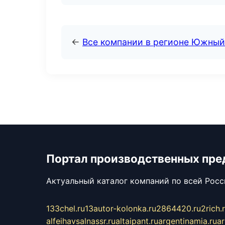
←
Все компании в регионе Южный
Портал производственных пре
Актуальный каталог компаний по всей Рос
133chel.ru
13autor-kolonka.ru
2864420.ru
2rich.
alfeihavsalnassr.ru
altaipant.ru
argentinamia.ru
ar