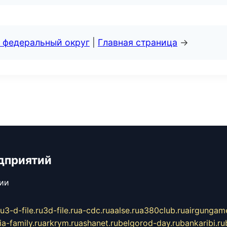
 федеральный округ
|
Главная страница
→
дприятий
сии
ru
3-d-file.ru
3d-file.ru
a-cdc.ru
aalse.ru
a380club.ru
airgungame
ia-family.ru
arkrym.ru
ashanet.ru
belgorod-day.ru
bankaribi.ru