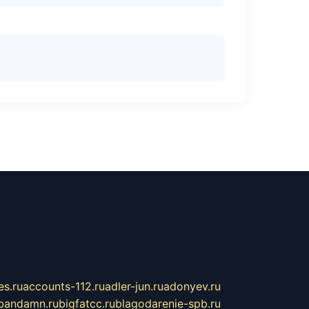
s.ru
accounts-112.ru
adler-jun.ru
adonyev.ru
bandamn.ru
bigfatcc.ru
blagodarenie-spb.ru