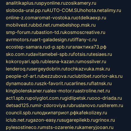
analitikaplus.ru
spyonline.ru
zosikamery.ru
sloboda-ural.pp.ru
AUTO-COM.SU
hohota.net
alimy.ru
online-z.com
aromat-vostoka.ru
otdelkaexp.ru
mobilvest.ru
bbd.net.ru
mebelshop.msk.ru
smp-forum.ru
bastion-td.ru
kosmoscreative.ru
avrmotors.ru
art-galadesign.ru
tiffany-c.ru
ecostep-samara.ru
d-p.spb.ru
галактика73.рф
sko.com.ru
davitamebel-spb.ru
fotsis.ru
tesiaes.ru
kokoroyari.spb.ru
blesna-kazan.ru
mossilver.ru
lenderoq.ru
sergeydobrin.ru
tochkazvuka.msk.ru
people-of-art.ru
bezzubova.ru
clubtibet.ru
orior-aks.ru
dynamoauto.ru
szk-favorit.ru
carlines.ru
flatnsk.ru
kingbolenskaner.ru
alex-motor.ru
astroline.net.ru
act1.spb.ru
polyglot.com.ru
gidlipetsk.ru
ooo-driada.ru
detsad125.ru
mir-zdoroviya.ru
bruslanovo.ru
siterem.ru
council.spb.ru
лодкипатриот.рф
kafekolizey.ru
iclub.net.ru
gazon-easy.ru
sugarepilekb.ru
grinox.ru
pylesostineco.ru
msts-ozarenie.ru
kameryjooan.ru