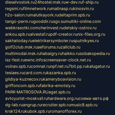
dieselvostok.ru
24hostel.msk.ru
w-dev.ru
f-ship.ru
regsmi.ru
filmnetwork.ru
malinasp.ru
kinosvin.ru
h2o-salon.ru
malutkayork.ru
deltaprim.spb.ru
tango-perm.ru
gooddir.ru
sgv.su
multiki-online.com
webkrasotki.com
cherinvest.ru
detskiy-ostrov.ru
ankou.spb.ru
alvesta1.ru
pdf-creator.ru
nix-files.org.ru
sakhatoday.ru
elektrikersymboler.ru
sputnikyes.ru
golf2club.msk.ru
aeforums.ru
zallclub.ru
multimodal.msk.ru
habaigry.ru
haikko.ru
sobakopedia.ru
isz-fest.ru
ewnc.info
screensaver-clock.net.ru
volnav.spb.ru
comnat.ru
npf.net.ru
7bit.pp.ru
kalugatur.ru
tesiaes.ru
card.com.ru
kazanka.spb.ru
gildiya-kuznecov.ru
kameryboavision.ru
griffoncom.spb.ru
fabrika-emotsiy.ru
PARK-MATROSOVA.RU
agat.spb.ru
avtoyurist-moskva1.ru
hardware.org.ru
схема-авто.рф
dg-lab.ru
angrup.ru
recruiter.spb.ru
music8.spb.ru
krsk124.ru
kubok.spb.ru
romanofforex.ru