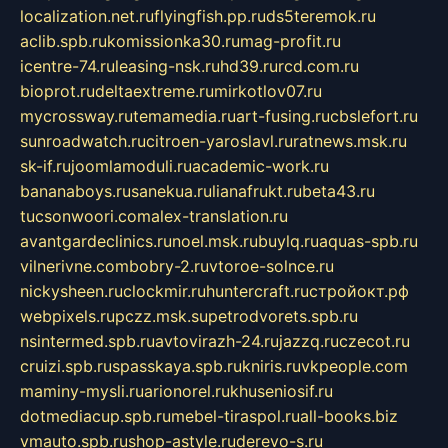
localization.net.ru
flyingfish.pp.ru
ds5teremok.ru
aclib.spb.ru
komissionka30.ru
mag-profit.ru
icentre-74.ru
leasing-nsk.ru
hd39.ru
rcd.com.ru
bioprot.ru
deltaextreme.ru
mirkotlov07.ru
mycrossway.ru
temamedia.ru
art-fusing.ru
cbslefort.ru
sunroadwatch.ru
citroen-yaroslavl.ru
ratnews.msk.ru
sk-if.ru
joomlamoduli.ru
academic-work.ru
bananaboys.ru
sanekua.ru
lianafrukt.ru
beta43.ru
tucsonwoori.com
alex-translation.ru
avantgardeclinics.ru
noel.msk.ru
buylq.ru
aquas-spb.ru
vilnerivne.com
bobry-2.ru
vtoroe-solnce.ru
nickysheen.ru
clockmir.ru
huntercraft.ru
стройокт.рф
webpixels.ru
pczz.msk.su
petrodvorets.spb.ru
nsintermed.spb.ru
avtovirazh-24.ru
jazzq.ru
czecot.ru
cruizi.spb.ru
spasskaya.spb.ru
kniris.ru
vkpeople.com
maminy-mysli.ru
arionorel.ru
khuseniosif.ru
dotmediacup.spb.ru
mebel-tiraspol.ru
all-books.biz
vmauto.spb.ru
shop-astyle.ru
derevo-s.ru