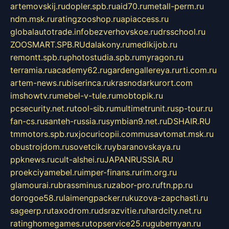
artemovskij.ru
dopler.spb.ru
aid70.ru
metall-perm.ru
ndm.msk.ru
ratingzooshop.ru
apiaccess.ru
globalautotrade.info
bezverhovskoe.ru
drsschool.ru
ZOOSMART.SPB.RU
dalakony.ru
medikijob.ru
remontt.spb.ru
photostudia.spb.ru
myragon.ru
terramia.ru
academy62.ru
gardengallereya.ru
rti.com.ru
artem-news.ru
biserinca.ru
krasnodarkurort.com
imshowtv.ru
mebel-v-tule.ru
mobtopik.ru
pcsecurity.net.ru
tool-sib.ru
multimetrunit.ru
sp-tour.ru
fan-cs.ru
santeh-russia.ru
symbian9.net.ru
DSHAIR.RU
tmmotors.spb.ru
xjocuricopii.com
musavtomat.msk.ru
obustrojdom.ru
sovetcik.ru
ybaranovskaya.ru
ppknews.ru
cult-alshei.ru
JAPANRUSSIA.RU
proekciyamebel.ru
imper-finans.ru
rim.org.ru
glamourai.ru
brassminus.ru
zabor-pro.ru
ftn.pp.ru
dorogoe58.ru
laimengpacker.ru
kuzova-zapchasti.ru
sageerp.ru
taxodrom.ru
dsrazvitie.ru
hardcity.net.ru
ratinghomegames.ru
topservice25.ru
gubernyan.ru