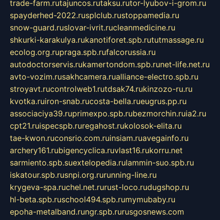
trade-farm.ru
tajuncos.ru
taksu.ru
tor-lyubov-i-grom.ru
spayderhed-2022.ru
splclub.ru
stoppamedia.ru
snow-guard.ru
slovar-ivrit.ru
cleanmedicine.ru
shkurki-karakulya.ru
kanotiforet.spb.ru
tutmassage.ru
ecolog.org.ru
praga.spb.ru
falcorussia.ru
autodoctorservis.ru
kamertondom.spb.ru
net-life.net.ru
avto-vozim.ru
sakhcamera.ru
alliance-electro.spb.ru
stroyavt.ru
controlweb1.ru
tdsak74.ru
kinzozo-ru.ru
kvotka.ru
iron-snab.ru
costa-bella.ru
eugrus.pp.ru
associaciya39.ru
primexpo.spb.ru
bezmorchin.ru
ia2.ru
cpt21.ru
ispecspb.ru
regahost.ru
kolosok-elita.ru
tae-kwon.ru
consrio.com.ru
insiam.ru
avegainfo.ru
archery161.ru
bigencyclica.ru
vlast16.ru
korru.net
sarmiento.spb.su
extelopedia.ru
lammin-suo.spb.ru
iskatour.spb.ru
snpi.org.ru
running-line.ru
krygeva-spa.ru
chel.net.ru
rust-loco.ru
dugshop.ru
hl-beta.spb.ru
school494.spb.ru
mymubaby.ru
epoha-metalband.ru
ngr.spb.ru
rusgosnews.com