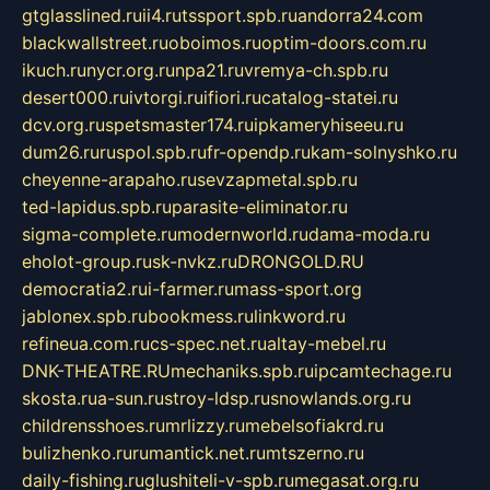
gtglasslined.ru
ii4.ru
tssport.spb.ru
andorra24.com
blackwallstreet.ru
oboimos.ru
optim-doors.com.ru
ikuch.ru
nycr.org.ru
npa21.ru
vremya-ch.spb.ru
desert000.ru
ivtorgi.ru
ifiori.ru
catalog-statei.ru
dcv.org.ru
spetsmaster174.ru
ipkameryhiseeu.ru
dum26.ru
ruspol.spb.ru
fr-opendp.ru
kam-solnyshko.ru
cheyenne-arapaho.ru
sevzapmetal.spb.ru
ted-lapidus.spb.ru
parasite-eliminator.ru
sigma-complete.ru
modernworld.ru
dama-moda.ru
eholot-group.ru
sk-nvkz.ru
DRONGOLD.RU
democratia2.ru
i-farmer.ru
mass-sport.org
jablonex.spb.ru
bookmess.ru
linkword.ru
refineua.com.ru
cs-spec.net.ru
altay-mebel.ru
DNK-THEATRE.RU
mechaniks.spb.ru
ipcamtechage.ru
skosta.ru
a-sun.ru
stroy-ldsp.ru
snowlands.org.ru
childrensshoes.ru
mrlizzy.ru
mebelsofiakrd.ru
bulizhenko.ru
rumantick.net.ru
mtszerno.ru
daily-fishing.ru
glushiteli-v-spb.ru
megasat.org.ru