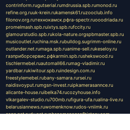
contrinform.ru
gutserial.ru
mdrussia.spb.ru
monod.ru
refine.org.ru
uk-krein.ru
kamensk61.ru
zooclub.info
filonov.org.ru
технокамск.рф
ra-spectr.ru
ooodriada.ru
promelmash.spb.ru
ixtys.spb.ru
fccity.ru
glamourstudio.spb.ru
kola-nature.org
spbmaster.spb.ru
musicoutlet.ru
china.msk.ru
bulldog.su
grimm-online.ru
outlander.net.ru
maga.spb.ru
anime-sell.ru
keseloy.ru
газприборсервис.рф
karmin.spb.ru
shekswood.ru
tischlermebel.ru
automall66.ru
mag-vladimir.ru
yardbar.ru
kiwitour.spb.ru
indesign.com.ru
freestylemebel.ru
bany-samara.ru
rsei.ru
naidisvoyput.ru
mgsn-invest.ru
ipkamerasannce.ru
alicante-house.ru
ibelka74.ru
cozyhouse.info
vlkargalev-studio.ru
700mb.ru
figura-ufa.ru
alina-live.ru
belarusiannews.ru
womenknow.ru
dos-vniimk.ru
sega.net.ru
dv.net.ru
phenomenonsofhistory.com
telesputnik.net.ru
wall.pp.ru
pylesosroidmi.ru
gtc-clan.ru
cligs.ru
bibikazap.ru
popova.org.ru