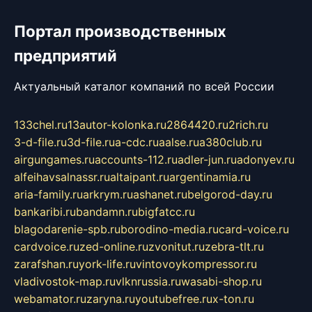
Портал производственных
предприятий
Актуальный каталог компаний по всей России
133chel.ru
13autor-kolonka.ru
2864420.ru
2rich.ru
3-d-file.ru
3d-file.ru
a-cdc.ru
aalse.ru
a380club.ru
airgungames.ru
accounts-112.ru
adler-jun.ru
adonyev.ru
alfeihavsalnassr.ru
altaipant.ru
argentinamia.ru
aria-family.ru
arkrym.ru
ashanet.ru
belgorod-day.ru
bankaribi.ru
bandamn.ru
bigfatcc.ru
blagodarenie-spb.ru
borodino-media.ru
card-voice.ru
cardvoice.ru
zed-online.ru
zvonitut.ru
zebra-tlt.ru
zarafshan.ru
york-life.ru
vintovoykompressor.ru
vladivostok-map.ru
vlknrussia.ru
wasabi-shop.ru
webamator.ru
zaryna.ru
youtubefree.ru
x-ton.ru