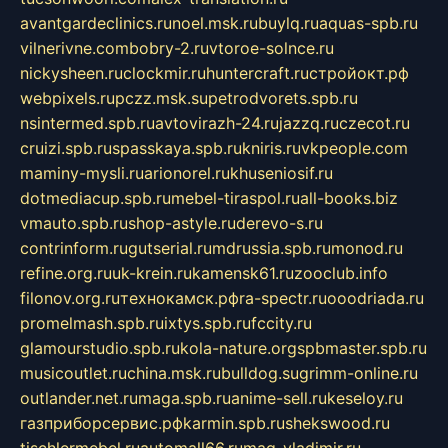
avantgardeclinics.ru
noel.msk.ru
buylq.ru
aquas-spb.ru
vilnerivne.com
bobry-2.ru
vtoroe-solnce.ru
nickysheen.ru
clockmir.ru
huntercraft.ru
стройокт.рф
webpixels.ru
pczz.msk.su
petrodvorets.spb.ru
nsintermed.spb.ru
avtovirazh-24.ru
jazzq.ru
czecot.ru
cruizi.spb.ru
spasskaya.spb.ru
kniris.ru
vkpeople.com
maminy-mysli.ru
arionorel.ru
khuseniosif.ru
dotmediacup.spb.ru
mebel-tiraspol.ru
all-books.biz
vmauto.spb.ru
shop-astyle.ru
derevo-s.ru
contrinform.ru
gutserial.ru
mdrussia.spb.ru
monod.ru
refine.org.ru
uk-krein.ru
kamensk61.ru
zooclub.info
filonov.org.ru
технокамск.рф
ra-spectr.ru
ooodriada.ru
promelmash.spb.ru
ixtys.spb.ru
fccity.ru
glamourstudio.spb.ru
kola-nature.org
spbmaster.spb.ru
musicoutlet.ru
china.msk.ru
bulldog.su
grimm-online.ru
outlander.net.ru
maga.spb.ru
anime-sell.ru
keseloy.ru
газприборсервис.рф
karmin.spb.ru
shekswood.ru
tischlermebel.ru
automall66.ru
mag-vladimir.ru