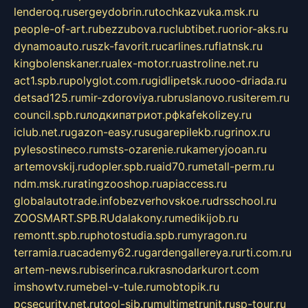
lenderoq.ru
sergeydobrin.ru
tochkazvuka.msk.ru
people-of-art.ru
bezzubova.ru
clubtibet.ru
orior-aks.ru
dynamoauto.ru
szk-favorit.ru
carlines.ru
flatnsk.ru
kingbolenskaner.ru
alex-motor.ru
astroline.net.ru
act1.spb.ru
polyglot.com.ru
gidlipetsk.ru
ooo-driada.ru
detsad125.ru
mir-zdoroviya.ru
bruslanovo.ru
siterem.ru
council.spb.ru
лодкипатриот.рф
kafekolizey.ru
iclub.net.ru
gazon-easy.ru
sugarepilekb.ru
grinox.ru
pylesostineco.ru
msts-ozarenie.ru
kameryjooan.ru
artemovskij.ru
dopler.spb.ru
aid70.ru
metall-perm.ru
ndm.msk.ru
ratingzooshop.ru
apiaccess.ru
globalautotrade.info
bezverhovskoe.ru
drsschool.ru
ZOOSMART.SPB.RU
dalakony.ru
medikijob.ru
remontt.spb.ru
photostudia.spb.ru
myragon.ru
terramia.ru
academy62.ru
gardengallereya.ru
rti.com.ru
artem-news.ru
biserinca.ru
krasnodarkurort.com
imshowtv.ru
mebel-v-tule.ru
mobtopik.ru
pcsecurity.net.ru
tool-sib.ru
multimetrunit.ru
sp-tour.ru