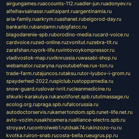
airgungames.ru
accounts-112.ru
adler-jun.ru
adonyev.ru
alfeihavsalnassr.ru
altaipant.ru
argentinamia.ru
aria-family.ru
arkrym.ru
ashanet.ru
belgorod-day.ru
bankaribi.ru
bandamn.ru
bigfatcc.ru
blagodarenie-spb.ru
borodino-media.ru
card-voice.ru
cardvoice.ru
zed-online.ru
zvonitut.ru
zebra-tlt.ru
zarafshan.ru
york-life.ru
vintovoykompressor.ru
vladivostok-map.ru
vlknrussia.ru
wasabi-shop.ru
webamator.ru
zaryna.ru
youtubefree.ru
x-ton.ru
trade-farm.ru
tajuncos.ru
taksu.ru
tor-lyubov-i-grom.ru
spayderhed-2022.ru
splclub.ru
stoppamedia.ru
snow-guard.ru
slovar-ivrit.ru
cleanmedicine.ru
shkurki-karakulya.ru
kanotiforet.spb.ru
tutmassage.ru
ecolog.org.ru
praga.spb.ru
falcorussia.ru
autodoctorservis.ru
kamertondom.spb.ru
net-life.net.ru
avto-vozim.ru
sakhcamera.ru
alliance-electro.spb.ru
stroyavt.ru
controlweb1.ru
tdsak74.ru
kinzozo-ru.ru
kvotka.ru
iron-snab.ru
costa-bella.ru
eugrus.pp.ru