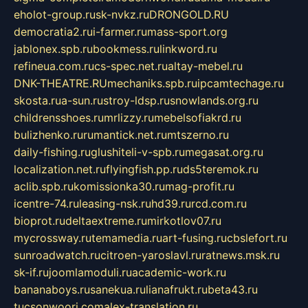
eholot-group.ru
sk-nvkz.ru
DRONGOLD.RU
democratia2.ru
i-farmer.ru
mass-sport.org
jablonex.spb.ru
bookmess.ru
linkword.ru
refineua.com.ru
cs-spec.net.ru
altay-mebel.ru
DNK-THEATRE.RU
mechaniks.spb.ru
ipcamtechage.ru
skosta.ru
a-sun.ru
stroy-ldsp.ru
snowlands.org.ru
childrensshoes.ru
mrlizzy.ru
mebelsofiakrd.ru
bulizhenko.ru
rumantick.net.ru
mtszerno.ru
daily-fishing.ru
glushiteli-v-spb.ru
megasat.org.ru
localization.net.ru
flyingfish.pp.ru
ds5teremok.ru
aclib.spb.ru
komissionka30.ru
mag-profit.ru
icentre-74.ru
leasing-nsk.ru
hd39.ru
rcd.com.ru
bioprot.ru
deltaextreme.ru
mirkotlov07.ru
mycrossway.ru
temamedia.ru
art-fusing.ru
cbslefort.ru
sunroadwatch.ru
citroen-yaroslavl.ru
ratnews.msk.ru
sk-if.ru
joomlamoduli.ru
academic-work.ru
bananaboys.ru
sanekua.ru
lianafrukt.ru
beta43.ru
tucsonwoori.com
alex-translation.ru