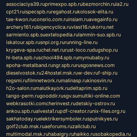
associaciya39.ru
primexpo.spb.ru
bezmorchin.ru
ia2.ru
cpt21.ru
ispecspb.ru
regahost.ru
kolosok-elita.ru
tae-kwon.ru
consrio.com.ru
insiam.ru
avegainfo.ru
archery161.ru
bigencyclica.ru
vlast16.ru
korru.net
sarmiento.spb.su
extelopedia.ru
lammin-suo.spb.ru
iskatour.spb.ru
snpi.org.ru
running-line.ru
krygeva-spa.ru
chel.net.ru
rust-loco.ru
dugshop.ru
hl-beta.spb.ru
school494.spb.ru
mymubaby.ru
epoha-metalband.ru
ngr.spb.ru
rusgosnews.com
dieselvostok.ru
24hostel.msk.ru
w-dev.ru
f-ship.ru
regsmi.ru
filmnetwork.ru
malinasp.ru
kinosvin.ru
h2o-salon.ru
malutkayork.ru
deltaprim.spb.ru
tango-perm.ru
gooddir.ru
sgv.su
multiki-online.com
webkrasotki.com
cherinvest.ru
detskiy-ostrov.ru
ankou.spb.ru
alvesta1.ru
pdf-creator.ru
nix-files.org.ru
sakhatoday.ru
elektrikersymboler.ru
sputnikyes.ru
golf2club.msk.ru
aeforums.ru
zallclub.ru
multimodal.msk.ru
habaigry.ru
haikko.ru
sobakopedia.ru