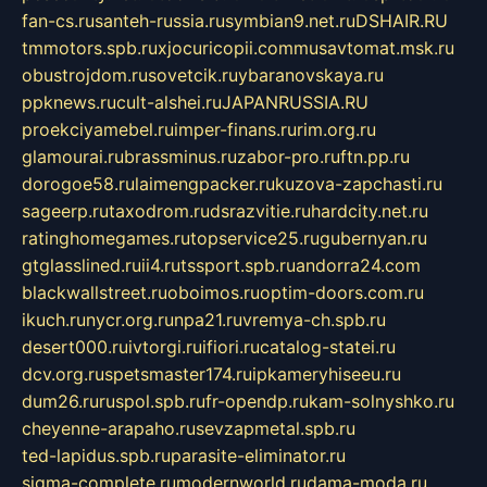
fan-cs.ru
santeh-russia.ru
symbian9.net.ru
DSHAIR.RU
tmmotors.spb.ru
xjocuricopii.com
musavtomat.msk.ru
obustrojdom.ru
sovetcik.ru
ybaranovskaya.ru
ppknews.ru
cult-alshei.ru
JAPANRUSSIA.RU
proekciyamebel.ru
imper-finans.ru
rim.org.ru
glamourai.ru
brassminus.ru
zabor-pro.ru
ftn.pp.ru
dorogoe58.ru
laimengpacker.ru
kuzova-zapchasti.ru
sageerp.ru
taxodrom.ru
dsrazvitie.ru
hardcity.net.ru
ratinghomegames.ru
topservice25.ru
gubernyan.ru
gtglasslined.ru
ii4.ru
tssport.spb.ru
andorra24.com
blackwallstreet.ru
oboimos.ru
optim-doors.com.ru
ikuch.ru
nycr.org.ru
npa21.ru
vremya-ch.spb.ru
desert000.ru
ivtorgi.ru
ifiori.ru
catalog-statei.ru
dcv.org.ru
spetsmaster174.ru
ipkameryhiseeu.ru
dum26.ru
ruspol.spb.ru
fr-opendp.ru
kam-solnyshko.ru
cheyenne-arapaho.ru
sevzapmetal.spb.ru
ted-lapidus.spb.ru
parasite-eliminator.ru
sigma-complete.ru
modernworld.ru
dama-moda.ru