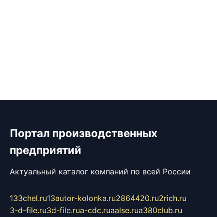
Портал производственных
предприятий
Актуальный каталог компаний по всей России
133chel.ru
13autor-kolonka.ru
2864420.ru
2rich.ru
3-d-file.ru
3d-file.ru
a-cdc.ru
aalse.ru
a380club.ru