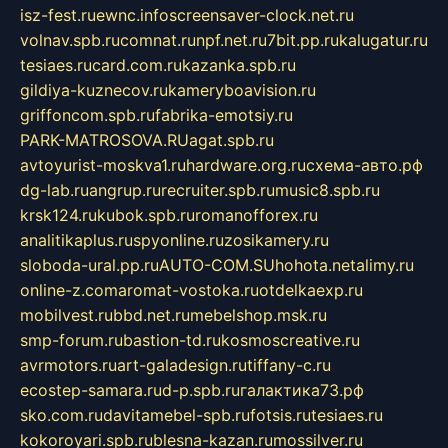
isz-fest.ru
ewnc.info
screensaver-clock.net.ru
volnav.spb.ru
comnat.ru
npf.net.ru
7bit.pp.ru
kalugatur.ru
tesiaes.ru
card.com.ru
kazanka.spb.ru
gildiya-kuznecov.ru
kameryboavision.ru
griffoncom.spb.ru
fabrika-emotsiy.ru
PARK-MATROSOVA.RU
agat.spb.ru
avtoyurist-moskva1.ru
hardware.org.ru
схема-авто.рф
dg-lab.ru
angrup.ru
recruiter.spb.ru
music8.spb.ru
krsk124.ru
kubok.spb.ru
romanofforex.ru
analitikaplus.ru
spyonline.ru
zosikamery.ru
sloboda-ural.pp.ru
AUTO-COM.SU
hohota.net
alimy.ru
online-z.com
aromat-vostoka.ru
otdelkaexp.ru
mobilvest.ru
bbd.net.ru
mebelshop.msk.ru
smp-forum.ru
bastion-td.ru
kosmoscreative.ru
avrmotors.ru
art-galadesign.ru
tiffany-c.ru
ecostep-samara.ru
d-p.spb.ru
галактика73.рф
sko.com.ru
davitamebel-spb.ru
fotsis.ru
tesiaes.ru
kokoroyari.spb.ru
blesna-kazan.ru
mossilver.ru