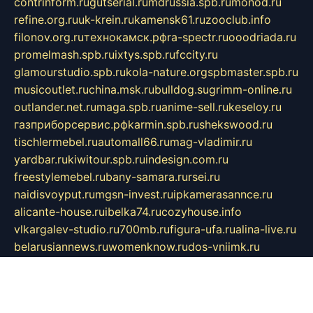
contrinform.ru
gutserial.ru
mdrussia.spb.ru
monod.ru
refine.org.ru
uk-krein.ru
kamensk61.ru
zooclub.info
filonov.org.ru
технокамск.рф
ra-spectr.ru
ooodriada.ru
promelmash.spb.ru
ixtys.spb.ru
fccity.ru
glamourstudio.spb.ru
kola-nature.org
spbmaster.spb.ru
musicoutlet.ru
china.msk.ru
bulldog.su
grimm-online.ru
outlander.net.ru
maga.spb.ru
anime-sell.ru
keseloy.ru
газприборсервис.рф
karmin.spb.ru
shekswood.ru
tischlermebel.ru
automall66.ru
mag-vladimir.ru
yardbar.ru
kiwitour.spb.ru
indesign.com.ru
freestylemebel.ru
bany-samara.ru
rsei.ru
naidisvoyput.ru
mgsn-invest.ru
ipkamerasannce.ru
alicante-house.ru
ibelka74.ru
cozyhouse.info
vlkargalev-studio.ru
700mb.ru
figura-ufa.ru
alina-live.ru
belarusiannews.ru
womenknow.ru
dos-vniimk.ru
sega.net.ru
dv.net.ru
phenomenonsofhistory.com
telesputnik.net.ru
wall.pp.ru
pylesosroidmi.ru
gtc-clan.ru
cligs.ru
bibikazap.ru
popova.org.ru