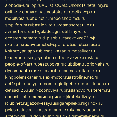
sloboda-ural.pp.ru
AUTO-COM.SU
hohota.net
alimy.ru
online-z.com
aromat-vostoka.ru
otdelkaexp.ru
mobilvest.ru
bbd.net.ru
mebelshop.msk.ru
smp-forum.ru
bastion-td.ru
kosmoscreative.ru
avrmotors.ru
art-galadesign.ru
tiffany-c.ru
ecostep-samara.ru
d-p.spb.ru
галактика73.рф
sko.com.ru
davitamebel-spb.ru
fotsis.ru
tesiaes.ru
kokoroyari.spb.ru
blesna-kazan.ru
mossilver.ru
lenderoq.ru
sergeydobrin.ru
tochkazvuka.msk.ru
people-of-art.ru
bezzubova.ru
clubtibet.ru
orior-aks.ru
dynamoauto.ru
szk-favorit.ru
carlines.ru
flatnsk.ru
kingbolenskaner.ru
alex-motor.ru
astroline.net.ru
act1.spb.ru
polyglot.com.ru
gidlipetsk.ru
ooo-driada.ru
detsad125.ru
mir-zdoroviya.ru
bruslanovo.ru
siterem.ru
council.spb.ru
лодкипатриот.рф
kafekolizey.ru
iclub.net.ru
gazon-easy.ru
sugarepilekb.ru
grinox.ru
pylesostineco.ru
msts-ozarenie.ru
kameryjooan.ru
artemovskij.ru
dopler.spb.ru
aid70.ru
metall-perm.ru