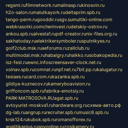
regsmi.ru
filmnetwork.ru
malinasp.ru
kinosvin.ru
h2o-salon.ru
malutkayork.ru
deltaprim.spb.ru
tango-perm.ru
gooddir.ru
sgv.su
multiki-online.com
webkrasotki.com
cherinvest.ru
detskiy-ostrov.ru
ankou.spb.ru
alvesta1.ru
pdf-creator.ru
nix-files.org.ru
sakhatoday.ru
elektrikersymboler.ru
sputnikyes.ru
golf2club.msk.ru
aeforums.ru
zallclub.ru
multimodal.msk.ru
habaigry.ru
haikko.ru
sobakopedia.ru
isz-fest.ru
ewnc.info
screensaver-clock.net.ru
volnav.spb.ru
comnat.ru
npf.net.ru
7bit.pp.ru
kalugatur.ru
tesiaes.ru
card.com.ru
kazanka.spb.ru
gildiya-kuznecov.ru
kameryboavision.ru
griffoncom.spb.ru
fabrika-emotsiy.ru
PARK-MATROSOVA.RU
agat.spb.ru
avtoyurist-moskva1.ru
hardware.org.ru
схема-авто.рф
dg-lab.ru
angrup.ru
recruiter.spb.ru
music8.spb.ru
krsk124.ru
kubok.spb.ru
romanofforex.ru
analitikaplus.ru
spyonline.ru
zosikamery.ru