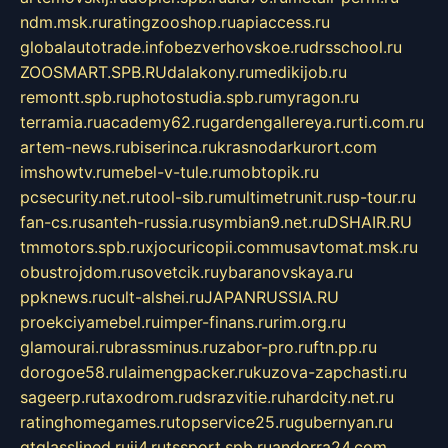
ndm.msk.ru
ratingzooshop.ru
apiaccess.ru
globalautotrade.info
bezverhovskoe.ru
drsschool.ru
ZOOSMART.SPB.RU
dalakony.ru
medikijob.ru
remontt.spb.ru
photostudia.spb.ru
myragon.ru
terramia.ru
academy62.ru
gardengallereya.ru
rti.com.ru
artem-news.ru
biserinca.ru
krasnodarkurort.com
imshowtv.ru
mebel-v-tule.ru
mobtopik.ru
pcsecurity.net.ru
tool-sib.ru
multimetrunit.ru
sp-tour.ru
fan-cs.ru
santeh-russia.ru
symbian9.net.ru
DSHAIR.RU
tmmotors.spb.ru
xjocuricopii.com
musavtomat.msk.ru
obustrojdom.ru
sovetcik.ru
ybaranovskaya.ru
ppknews.ru
cult-alshei.ru
JAPANRUSSIA.RU
proekciyamebel.ru
imper-finans.ru
rim.org.ru
glamourai.ru
brassminus.ru
zabor-pro.ru
ftn.pp.ru
dorogoe58.ru
laimengpacker.ru
kuzova-zapchasti.ru
sageerp.ru
taxodrom.ru
dsrazvitie.ru
hardcity.net.ru
ratinghomegames.ru
topservice25.ru
gubernyan.ru
gtglasslined.ru
ii4.ru
tssport.spb.ru
andorra24.com