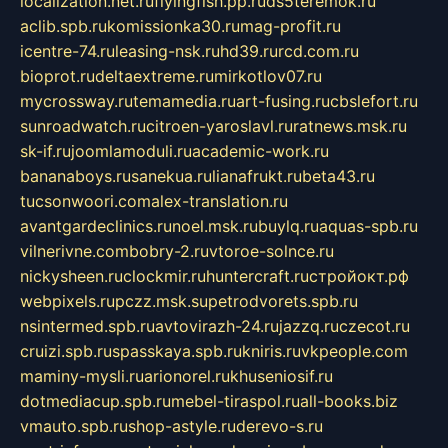
localization.net.ru
flyingfish.pp.ru
ds5teremok.ru
aclib.spb.ru
komissionka30.ru
mag-profit.ru
icentre-74.ru
leasing-nsk.ru
hd39.ru
rcd.com.ru
bioprot.ru
deltaextreme.ru
mirkotlov07.ru
mycrossway.ru
temamedia.ru
art-fusing.ru
cbslefort.ru
sunroadwatch.ru
citroen-yaroslavl.ru
ratnews.msk.ru
sk-if.ru
joomlamoduli.ru
academic-work.ru
bananaboys.ru
sanekua.ru
lianafrukt.ru
beta43.ru
tucsonwoori.com
alex-translation.ru
avantgardeclinics.ru
noel.msk.ru
buylq.ru
aquas-spb.ru
vilnerivne.com
bobry-2.ru
vtoroe-solnce.ru
nickysheen.ru
clockmir.ru
huntercraft.ru
стройокт.рф
webpixels.ru
pczz.msk.su
petrodvorets.spb.ru
nsintermed.spb.ru
avtovirazh-24.ru
jazzq.ru
czecot.ru
cruizi.spb.ru
spasskaya.spb.ru
kniris.ru
vkpeople.com
maminy-mysli.ru
arionorel.ru
khuseniosif.ru
dotmediacup.spb.ru
mebel-tiraspol.ru
all-books.biz
vmauto.spb.ru
shop-astyle.ru
derevo-s.ru