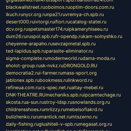
blackwallstreet.ru
oboimos.ru
optim-doors.com.ru
ikuch.ru
nycr.org.ru
npa21.ru
vremya-ch.spb.ru
desert000.ru
ivtorgi.ru
ifiori.ru
catalog-statei.ru
dcv.org.ru
spetsmaster174.ru
ipkameryhiseeu.ru
dum26.ru
ruspol.spb.ru
fr-opendp.ru
kam-solnyshko.ru
cheyenne-arapaho.ru
sevzapmetal.spb.ru
ted-lapidus.spb.ru
parasite-eliminator.ru
sigma-complete.ru
modernworld.ru
dama-moda.ru
eholot-group.ru
sk-nvkz.ru
DRONGOLD.RU
democratia2.ru
i-farmer.ru
mass-sport.org
jablonex.spb.ru
bookmess.ru
linkword.ru
refineua.com.ru
cs-spec.net.ru
altay-mebel.ru
DNK-THEATRE.RU
mechaniks.spb.ru
ipcamtechage.ru
skosta.ru
a-sun.ru
stroy-ldsp.ru
snowlands.org.ru
childrensshoes.ru
mrlizzy.ru
mebelsofiakrd.ru
bulizhenko.ru
rumantick.net.ru
mtszerno.ru
daily-fishing.ru
glushiteli-v-spb.ru
megasat.org.ru