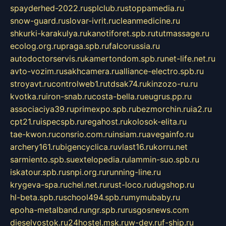
spayderhed-2022.ru
splclub.ru
stoppamedia.ru
snow-guard.ru
slovar-ivrit.ru
cleanmedicine.ru
shkurki-karakulya.ru
kanotiforet.spb.ru
tutmassage.ru
ecolog.org.ru
praga.spb.ru
falcorussia.ru
autodoctorservis.ru
kamertondom.spb.ru
net-life.net.ru
avto-vozim.ru
sakhcamera.ru
alliance-electro.spb.ru
stroyavt.ru
controlweb1.ru
tdsak74.ru
kinzozo-ru.ru
kvotka.ru
iron-snab.ru
costa-bella.ru
eugrus.pp.ru
associaciya39.ru
primexpo.spb.ru
bezmorchin.ru
ia2.ru
cpt21.ru
ispecspb.ru
regahost.ru
kolosok-elita.ru
tae-kwon.ru
consrio.com.ru
insiam.ru
avegainfo.ru
archery161.ru
bigencyclica.ru
vlast16.ru
korru.net
sarmiento.spb.su
extelopedia.ru
lammin-suo.spb.ru
iskatour.spb.ru
snpi.org.ru
running-line.ru
krygeva-spa.ru
chel.net.ru
rust-loco.ru
dugshop.ru
hl-beta.spb.ru
school494.spb.ru
mymubaby.ru
epoha-metalband.ru
ngr.spb.ru
rusgosnews.com
dieselvostok.ru
24hostel.msk.ru
w-dev.ru
f-ship.ru