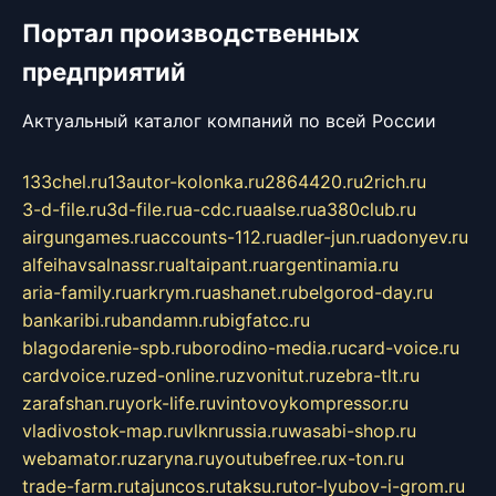
Портал производственных
предприятий
Актуальный каталог компаний по всей России
133chel.ru
13autor-kolonka.ru
2864420.ru
2rich.ru
3-d-file.ru
3d-file.ru
a-cdc.ru
aalse.ru
a380club.ru
airgungames.ru
accounts-112.ru
adler-jun.ru
adonyev.ru
alfeihavsalnassr.ru
altaipant.ru
argentinamia.ru
aria-family.ru
arkrym.ru
ashanet.ru
belgorod-day.ru
bankaribi.ru
bandamn.ru
bigfatcc.ru
blagodarenie-spb.ru
borodino-media.ru
card-voice.ru
cardvoice.ru
zed-online.ru
zvonitut.ru
zebra-tlt.ru
zarafshan.ru
york-life.ru
vintovoykompressor.ru
vladivostok-map.ru
vlknrussia.ru
wasabi-shop.ru
webamator.ru
zaryna.ru
youtubefree.ru
x-ton.ru
trade-farm.ru
tajuncos.ru
taksu.ru
tor-lyubov-i-grom.ru