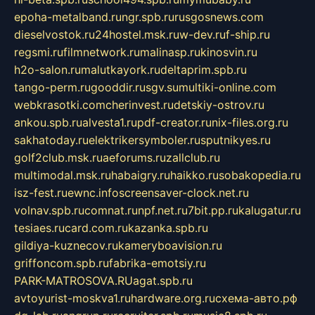
epoha-metalband.ru
ngr.spb.ru
rusgosnews.com
dieselvostok.ru
24hostel.msk.ru
w-dev.ru
f-ship.ru
regsmi.ru
filmnetwork.ru
malinasp.ru
kinosvin.ru
h2o-salon.ru
malutkayork.ru
deltaprim.spb.ru
tango-perm.ru
gooddir.ru
sgv.su
multiki-online.com
webkrasotki.com
cherinvest.ru
detskiy-ostrov.ru
ankou.spb.ru
alvesta1.ru
pdf-creator.ru
nix-files.org.ru
sakhatoday.ru
elektrikersymboler.ru
sputnikyes.ru
golf2club.msk.ru
aeforums.ru
zallclub.ru
multimodal.msk.ru
habaigry.ru
haikko.ru
sobakopedia.ru
isz-fest.ru
ewnc.info
screensaver-clock.net.ru
volnav.spb.ru
comnat.ru
npf.net.ru
7bit.pp.ru
kalugatur.ru
tesiaes.ru
card.com.ru
kazanka.spb.ru
gildiya-kuznecov.ru
kameryboavision.ru
griffoncom.spb.ru
fabrika-emotsiy.ru
PARK-MATROSOVA.RU
agat.spb.ru
avtoyurist-moskva1.ru
hardware.org.ru
схема-авто.рф