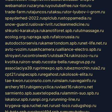
webamator.ru
zaryna.ru
youtubefree.ru
x-ton.ru
trade-farm.ru
tajuncos.ru
taksu.ru
tor-lyubov-i-grom.ru
spayderhed-2022.ru
splclub.ru
stoppamedia.ru
snow-guard.ru
slovar-ivrit.ru
cleanmedicine.ru
shkurki-karakulya.ru
kanotiforet.spb.ru
tutmassage.ru
ecolog.org.ru
praga.spb.ru
falcorussia.ru
autodoctorservis.ru
kamertondom.spb.ru
net-life.net.ru
avto-vozim.ru
sakhcamera.ru
alliance-electro.spb.ru
stroyavt.ru
controlweb1.ru
tdsak74.ru
kinzozo-ru.ru
kvotka.ru
iron-snab.ru
costa-bella.ru
eugrus.pp.ru
associaciya39.ru
primexpo.spb.ru
bezmorchin.ru
ia2.ru
cpt21.ru
ispecspb.ru
regahost.ru
kolosok-elita.ru
tae-kwon.ru
consrio.com.ru
insiam.ru
avegainfo.ru
archery161.ru
bigencyclica.ru
vlast16.ru
korru.net
sarmiento.spb.su
extelopedia.ru
lammin-suo.spb.ru
iskatour.spb.ru
snpi.org.ru
running-line.ru
krygeva-spa.ru
chel.net.ru
rust-loco.ru
dugshop.ru
hl-beta.spb.ru
school494.spb.ru
mymubaby.ru