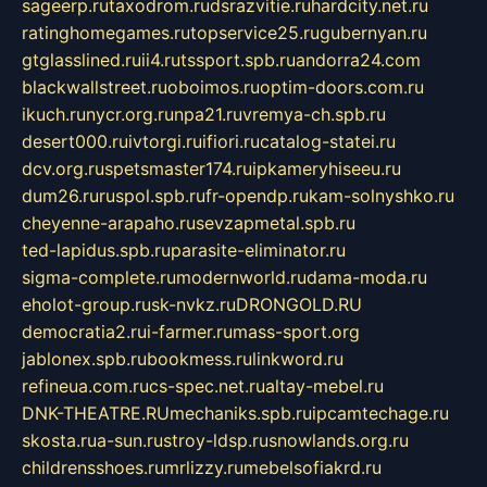
sageerp.ru
taxodrom.ru
dsrazvitie.ru
hardcity.net.ru
ratinghomegames.ru
topservice25.ru
gubernyan.ru
gtglasslined.ru
ii4.ru
tssport.spb.ru
andorra24.com
blackwallstreet.ru
oboimos.ru
optim-doors.com.ru
ikuch.ru
nycr.org.ru
npa21.ru
vremya-ch.spb.ru
desert000.ru
ivtorgi.ru
ifiori.ru
catalog-statei.ru
dcv.org.ru
spetsmaster174.ru
ipkameryhiseeu.ru
dum26.ru
ruspol.spb.ru
fr-opendp.ru
kam-solnyshko.ru
cheyenne-arapaho.ru
sevzapmetal.spb.ru
ted-lapidus.spb.ru
parasite-eliminator.ru
sigma-complete.ru
modernworld.ru
dama-moda.ru
eholot-group.ru
sk-nvkz.ru
DRONGOLD.RU
democratia2.ru
i-farmer.ru
mass-sport.org
jablonex.spb.ru
bookmess.ru
linkword.ru
refineua.com.ru
cs-spec.net.ru
altay-mebel.ru
DNK-THEATRE.RU
mechaniks.spb.ru
ipcamtechage.ru
skosta.ru
a-sun.ru
stroy-ldsp.ru
snowlands.org.ru
childrensshoes.ru
mrlizzy.ru
mebelsofiakrd.ru