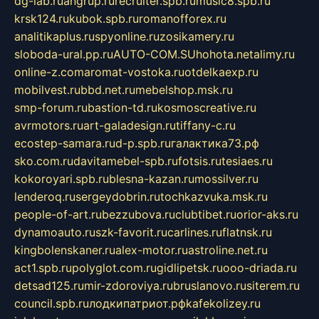
dg-lab.ru
angrup.ru
recruiter.spb.ru
music8.spb.ru
krsk124.ru
kubok.spb.ru
romanofforex.ru
analitikaplus.ru
spyonline.ru
zosikamery.ru
sloboda-ural.pp.ru
AUTO-COM.SU
hohota.net
alimy.ru
online-z.com
aromat-vostoka.ru
otdelkaexp.ru
mobilvest.ru
bbd.net.ru
mebelshop.msk.ru
smp-forum.ru
bastion-td.ru
kosmoscreative.ru
avrmotors.ru
art-galadesign.ru
tiffany-c.ru
ecostep-samara.ru
d-p.spb.ru
галактика73.рф
sko.com.ru
davitamebel-spb.ru
fotsis.ru
tesiaes.ru
kokoroyari.spb.ru
blesna-kazan.ru
mossilver.ru
lenderoq.ru
sergeydobrin.ru
tochkazvuka.msk.ru
people-of-art.ru
bezzubova.ru
clubtibet.ru
orior-aks.ru
dynamoauto.ru
szk-favorit.ru
carlines.ru
flatnsk.ru
kingbolenskaner.ru
alex-motor.ru
astroline.net.ru
act1.spb.ru
polyglot.com.ru
gidlipetsk.ru
ooo-driada.ru
detsad125.ru
mir-zdoroviya.ru
bruslanovo.ru
siterem.ru
council.spb.ru
лодкипатриот.рф
kafekolizey.ru