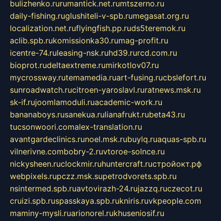
bulizhenko.ru
rumantick.net.ru
mtszerno.ru
daily-fishing.ru
glushiteli-v-spb.ru
megasat.org.ru
localization.net.ru
flyingfish.pp.ru
ds5teremok.ru
aclib.spb.ru
komissionka30.ru
mag-profit.ru
icentre-74.ru
leasing-nsk.ru
hd39.ru
rcd.com.ru
bioprot.ru
deltaextreme.ru
mirkotlov07.ru
mycrossway.ru
temamedia.ru
art-fusing.ru
cbslefort.ru
sunroadwatch.ru
citroen-yaroslavl.ru
ratnews.msk.ru
sk-if.ru
joomlamoduli.ru
academic-work.ru
bananaboys.ru
sanekua.ru
lianafrukt.ru
beta43.ru
tucsonwoori.com
alex-translation.ru
avantgardeclinics.ru
noel.msk.ru
buylq.ru
aquas-spb.ru
vilnerivne.com
bobry-2.ru
vtoroe-solnce.ru
nickysheen.ru
clockmir.ru
huntercraft.ru
стройокт.рф
webpixels.ru
pczz.msk.su
petrodvorets.spb.ru
nsintermed.spb.ru
avtovirazh-24.ru
jazzq.ru
czecot.ru
cruizi.spb.ru
spasskaya.spb.ru
kniris.ru
vkpeople.com
maminy-mysli.ru
arionorel.ru
khuseniosif.ru