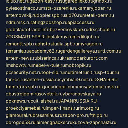
iclub.net.ru
gazon-easy.ru
sugarepilekb.ru
grinox.ru
pylesostineco.ru
msts-ozarenie.ru
kameryjooan.ru
artemovskij.ru
dopler.spb.ru
aid70.ru
metall-perm.ru
ndm.msk.ru
ratingzooshop.ru
apiaccess.ru
globalautotrade.info
bezverhovskoe.ru
drsschool.ru
ZOOSMART.SPB.RU
dalakony.ru
medikijob.ru
remontt.spb.ru
photostudia.spb.ru
myragon.ru
terramia.ru
academy62.ru
gardengallereya.ru
rti.com.ru
artem-news.ru
biserinca.ru
krasnodarkurort.com
imshowtv.ru
mebel-v-tule.ru
mobtopik.ru
pcsecurity.net.ru
tool-sib.ru
multimetrunit.ru
sp-tour.ru
fan-cs.ru
santeh-russia.ru
symbian9.net.ru
DSHAIR.RU
tmmotors.spb.ru
xjocuricopii.com
musavtomat.msk.ru
obustrojdom.ru
sovetcik.ru
ybaranovskaya.ru
ppknews.ru
cult-alshei.ru
JAPANRUSSIA.RU
proekciyamebel.ru
imper-finans.ru
rim.org.ru
glamourai.ru
brassminus.ru
zabor-pro.ru
ftn.pp.ru
dorogoe58.ru
laimengpacker.ru
kuzova-zapchasti.ru