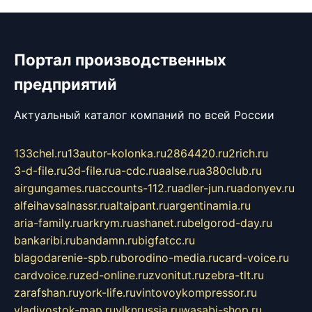
Портал производственных
предприятий
Актуальный каталог компаний по всей России
133chel.ru
13autor-kolonka.ru
2864420.ru
2rich.ru
3-d-file.ru
3d-file.ru
a-cdc.ru
aalse.ru
a380club.ru
airgungames.ru
accounts-112.ru
adler-jun.ru
adonyev.ru
alfeihavsalnassr.ru
altaipant.ru
argentinamia.ru
aria-family.ru
arkrym.ru
ashanet.ru
belgorod-day.ru
bankaribi.ru
bandamn.ru
bigfatcc.ru
blagodarenie-spb.ru
borodino-media.ru
card-voice.ru
cardvoice.ru
zed-online.ru
zvonitut.ru
zebra-tlt.ru
zarafshan.ru
york-life.ru
vintovoykompressor.ru
vladivostok-map.ru
vlknrussia.ru
wasabi-shop.ru