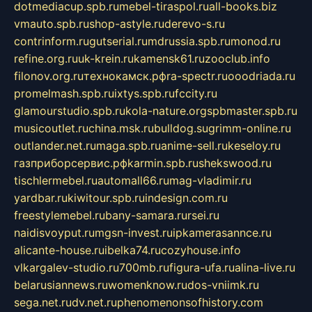
dotmediacup.spb.ru
mebel-tiraspol.ru
all-books.biz
vmauto.spb.ru
shop-astyle.ru
derevo-s.ru
contrinform.ru
gutserial.ru
mdrussia.spb.ru
monod.ru
refine.org.ru
uk-krein.ru
kamensk61.ru
zooclub.info
filonov.org.ru
технокамск.рф
ra-spectr.ru
ooodriada.ru
promelmash.spb.ru
ixtys.spb.ru
fccity.ru
glamourstudio.spb.ru
kola-nature.org
spbmaster.spb.ru
musicoutlet.ru
china.msk.ru
bulldog.su
grimm-online.ru
outlander.net.ru
maga.spb.ru
anime-sell.ru
keseloy.ru
газприборсервис.рф
karmin.spb.ru
shekswood.ru
tischlermebel.ru
automall66.ru
mag-vladimir.ru
yardbar.ru
kiwitour.spb.ru
indesign.com.ru
freestylemebel.ru
bany-samara.ru
rsei.ru
naidisvoyput.ru
mgsn-invest.ru
ipkamerasannce.ru
alicante-house.ru
ibelka74.ru
cozyhouse.info
vlkargalev-studio.ru
700mb.ru
figura-ufa.ru
alina-live.ru
belarusiannews.ru
womenknow.ru
dos-vniimk.ru
sega.net.ru
dv.net.ru
phenomenonsofhistory.com