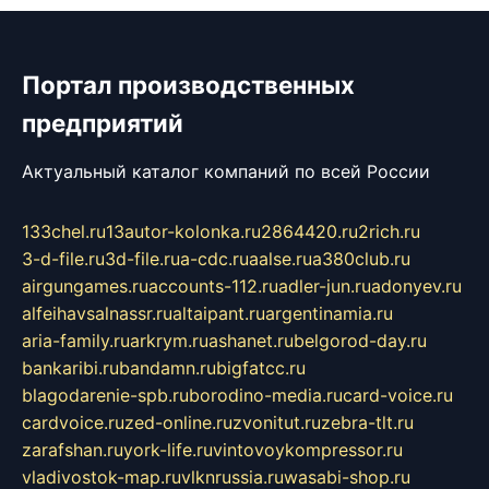
Портал производственных
предприятий
Актуальный каталог компаний по всей России
133chel.ru
13autor-kolonka.ru
2864420.ru
2rich.ru
3-d-file.ru
3d-file.ru
a-cdc.ru
aalse.ru
a380club.ru
airgungames.ru
accounts-112.ru
adler-jun.ru
adonyev.ru
alfeihavsalnassr.ru
altaipant.ru
argentinamia.ru
aria-family.ru
arkrym.ru
ashanet.ru
belgorod-day.ru
bankaribi.ru
bandamn.ru
bigfatcc.ru
blagodarenie-spb.ru
borodino-media.ru
card-voice.ru
cardvoice.ru
zed-online.ru
zvonitut.ru
zebra-tlt.ru
zarafshan.ru
york-life.ru
vintovoykompressor.ru
vladivostok-map.ru
vlknrussia.ru
wasabi-shop.ru