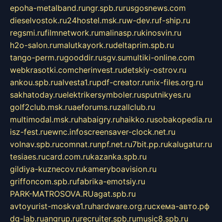
epoha-metalband.ru
ngr.spb.ru
rusgosnews.com
dieselvostok.ru
24hostel.msk.ru
w-dev.ru
f-ship.ru
regsmi.ru
filmnetwork.ru
malinasp.ru
kinosvin.ru
h2o-salon.ru
malutkayork.ru
deltaprim.spb.ru
tango-perm.ru
gooddir.ru
sgv.su
multiki-online.com
webkrasotki.com
cherinvest.ru
detskiy-ostrov.ru
ankou.spb.ru
alvesta1.ru
pdf-creator.ru
nix-files.org.ru
sakhatoday.ru
elektrikersymboler.ru
sputnikyes.ru
golf2club.msk.ru
aeforums.ru
zallclub.ru
multimodal.msk.ru
habaigry.ru
haikko.ru
sobakopedia.ru
isz-fest.ru
ewnc.info
screensaver-clock.net.ru
volnav.spb.ru
comnat.ru
npf.net.ru
7bit.pp.ru
kalugatur.ru
tesiaes.ru
card.com.ru
kazanka.spb.ru
gildiya-kuznecov.ru
kameryboavision.ru
griffoncom.spb.ru
fabrika-emotsiy.ru
PARK-MATROSOVA.RU
agat.spb.ru
avtoyurist-moskva1.ru
hardware.org.ru
схема-авто.рф
dg-lab.ru
angrup.ru
recruiter.spb.ru
music8.spb.ru