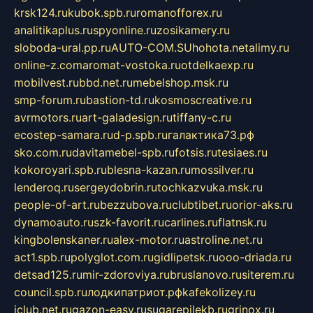
krsk124.ru
kubok.spb.ru
romanofforex.ru
analitikaplus.ru
spyonline.ru
zosikamery.ru
sloboda-ural.pp.ru
AUTO-COM.SU
hohota.net
alimy.ru
online-z.com
aromat-vostoka.ru
otdelkaexp.ru
mobilvest.ru
bbd.net.ru
mebelshop.msk.ru
smp-forum.ru
bastion-td.ru
kosmoscreative.ru
avrmotors.ru
art-galadesign.ru
tiffany-c.ru
ecostep-samara.ru
d-p.spb.ru
галактика73.рф
sko.com.ru
davitamebel-spb.ru
fotsis.ru
tesiaes.ru
kokoroyari.spb.ru
blesna-kazan.ru
mossilver.ru
lenderoq.ru
sergeydobrin.ru
tochkazvuka.msk.ru
people-of-art.ru
bezzubova.ru
clubtibet.ru
orior-aks.ru
dynamoauto.ru
szk-favorit.ru
carlines.ru
flatnsk.ru
kingbolenskaner.ru
alex-motor.ru
astroline.net.ru
act1.spb.ru
polyglot.com.ru
gidlipetsk.ru
ooo-driada.ru
detsad125.ru
mir-zdoroviya.ru
bruslanovo.ru
siterem.ru
council.spb.ru
лодкипатриот.рф
kafekolizey.ru
iclub.net.ru
gazon-easy.ru
sugarepilekb.ru
grinox.ru