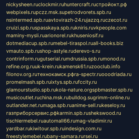
nickysheen.ru
clockmir.ru
huntercraft.ru
стройокт.рф
webpixels.ru
pczz.msk.su
petrodvorets.spb.ru
nsintermed.spb.ru
avtovirazh-24.ru
jazzq.ru
czecot.ru
cruizi.spb.ru
spasskaya.spb.ru
kniris.ru
vkpeople.com
maminy-mysli.ru
arionorel.ru
khuseniosif.ru
dotmediacup.spb.ru
mebel-tiraspol.ru
all-books.biz
vmauto.spb.ru
shop-astyle.ru
derevo-s.ru
contrinform.ru
gutserial.ru
mdrussia.spb.ru
monod.ru
refine.org.ru
uk-krein.ru
kamensk61.ru
zooclub.info
filonov.org.ru
технокамск.рф
ra-spectr.ru
ooodriada.ru
promelmash.spb.ru
ixtys.spb.ru
fccity.ru
glamourstudio.spb.ru
kola-nature.org
spbmaster.spb.ru
musicoutlet.ru
china.msk.ru
bulldog.su
grimm-online.ru
outlander.net.ru
maga.spb.ru
anime-sell.ru
keseloy.ru
газприборсервис.рф
karmin.spb.ru
shekswood.ru
tischlermebel.ru
automall66.ru
mag-vladimir.ru
yardbar.ru
kiwitour.spb.ru
indesign.com.ru
freestylemebel.ru
bany-samara.ru
rsei.ru