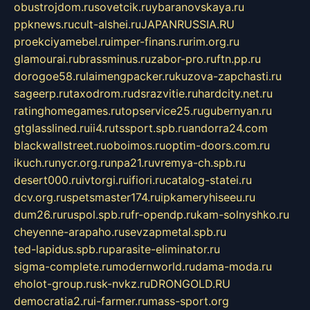
obustrojdom.ru
sovetcik.ru
ybaranovskaya.ru
ppknews.ru
cult-alshei.ru
JAPANRUSSIA.RU
proekciyamebel.ru
imper-finans.ru
rim.org.ru
glamourai.ru
brassminus.ru
zabor-pro.ru
ftn.pp.ru
dorogoe58.ru
laimengpacker.ru
kuzova-zapchasti.ru
sageerp.ru
taxodrom.ru
dsrazvitie.ru
hardcity.net.ru
ratinghomegames.ru
topservice25.ru
gubernyan.ru
gtglasslined.ru
ii4.ru
tssport.spb.ru
andorra24.com
blackwallstreet.ru
oboimos.ru
optim-doors.com.ru
ikuch.ru
nycr.org.ru
npa21.ru
vremya-ch.spb.ru
desert000.ru
ivtorgi.ru
ifiori.ru
catalog-statei.ru
dcv.org.ru
spetsmaster174.ru
ipkameryhiseeu.ru
dum26.ru
ruspol.spb.ru
fr-opendp.ru
kam-solnyshko.ru
cheyenne-arapaho.ru
sevzapmetal.spb.ru
ted-lapidus.spb.ru
parasite-eliminator.ru
sigma-complete.ru
modernworld.ru
dama-moda.ru
eholot-group.ru
sk-nvkz.ru
DRONGOLD.RU
democratia2.ru
i-farmer.ru
mass-sport.org