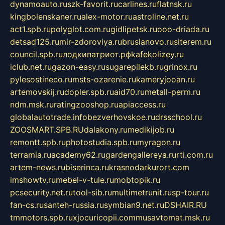
dynamoauto.ru
szk-favorit.ru
carlines.ru
flatnsk.ru
kingbolenskaner.ru
alex-motor.ru
astroline.net.ru
act1.spb.ru
polyglot.com.ru
gidlipetsk.ru
ooo-driada.ru
detsad125.ru
mir-zdoroviya.ru
bruslanovo.ru
siterem.ru
council.spb.ru
лодкипатриот.рф
kafekolizey.ru
iclub.net.ru
gazon-easy.ru
sugarepilekb.ru
grinox.ru
pylesostineco.ru
msts-ozarenie.ru
kameryjooan.ru
artemovskij.ru
dopler.spb.ru
aid70.ru
metall-perm.ru
ndm.msk.ru
ratingzooshop.ru
apiaccess.ru
globalautotrade.info
bezverhovskoe.ru
drsschool.ru
ZOOSMART.SPB.RU
dalakony.ru
medikijob.ru
remontt.spb.ru
photostudia.spb.ru
myragon.ru
terramia.ru
academy62.ru
gardengallereya.ru
rti.com.ru
artem-news.ru
biserinca.ru
krasnodarkurort.com
imshowtv.ru
mebel-v-tule.ru
mobtopik.ru
pcsecurity.net.ru
tool-sib.ru
multimetrunit.ru
sp-tour.ru
fan-cs.ru
santeh-russia.ru
symbian9.net.ru
DSHAIR.RU
tmmotors.spb.ru
xjocuricopii.com
musavtomat.msk.ru