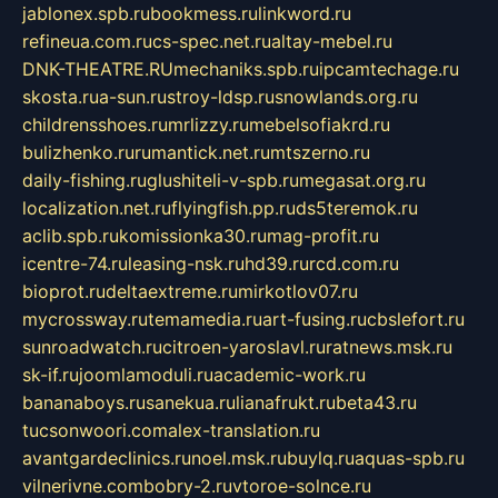
jablonex.spb.ru
bookmess.ru
linkword.ru
refineua.com.ru
cs-spec.net.ru
altay-mebel.ru
DNK-THEATRE.RU
mechaniks.spb.ru
ipcamtechage.ru
skosta.ru
a-sun.ru
stroy-ldsp.ru
snowlands.org.ru
childrensshoes.ru
mrlizzy.ru
mebelsofiakrd.ru
bulizhenko.ru
rumantick.net.ru
mtszerno.ru
daily-fishing.ru
glushiteli-v-spb.ru
megasat.org.ru
localization.net.ru
flyingfish.pp.ru
ds5teremok.ru
aclib.spb.ru
komissionka30.ru
mag-profit.ru
icentre-74.ru
leasing-nsk.ru
hd39.ru
rcd.com.ru
bioprot.ru
deltaextreme.ru
mirkotlov07.ru
mycrossway.ru
temamedia.ru
art-fusing.ru
cbslefort.ru
sunroadwatch.ru
citroen-yaroslavl.ru
ratnews.msk.ru
sk-if.ru
joomlamoduli.ru
academic-work.ru
bananaboys.ru
sanekua.ru
lianafrukt.ru
beta43.ru
tucsonwoori.com
alex-translation.ru
avantgardeclinics.ru
noel.msk.ru
buylq.ru
aquas-spb.ru
vilnerivne.com
bobry-2.ru
vtoroe-solnce.ru