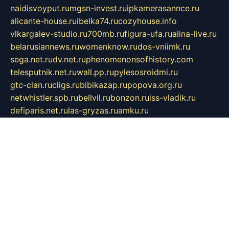
naidisvoyput.ru
mgsn-invest.ru
ipkamerasannce.ru
alicante-house.ru
ibelka74.ru
cozyhouse.info
vlkargalev-studio.ru
700mb.ru
figura-ufa.ru
alina-live.ru
belarusiannews.ru
womenknow.ru
dos-vniimk.ru
sega.net.ru
dv.net.ru
phenomenonsofhistory.com
telesputnik.net.ru
wall.pp.ru
pylesosroidmi.ru
gtc-clan.ru
cligs.ru
bibikazap.ru
popova.org.ru
netwhistler.spb.ru
bellvil.ru
bonzon.ru
iss-vladik.ru
defiparis.net.ru
las-gryzas.ru
amku.ru
electednews.spb.ru
feather.org.ru
spar72.ru
tankiigri.ru
dominus.com.ru
ibtree.ru
sanykool.pp.ru
unixlib.org.ru
menatep.spb.ru
gartenterrassen.ru
printeka.ru
skvozilka.com.ru
parkovka-pub.ru
lovemobi.ru
art-ru.ru
emulatorz.com.ru
alucomp.com.ru
tatforum.com.ru
alternativa-profi.ru
dermakler.ru
artsurvey.ru
aredir.ru
khimspas.ru
centr-maxi.ru
2018r.ru
bort-stomer-defort.ru
professional2.ru
gibsons.ru
artselena.ru
art-pilot.ru
ingredient.spb.ru