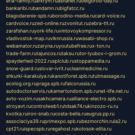
aria-family.ru
arkrym.ru
ashanet.ru
belgorod-day.ru
bankaribi.ru
bandamn.ru
bigfatcc.ru
blagodarenie-spb.ru
borodino-media.ru
card-voice.ru
cardvoice.ru
zed-online.ru
zvonitut.ru
zebra-tlt.ru
zarafshan.ru
york-life.ru
vintovoykompressor.ru
vladivostok-map.ru
vlknrussia.ru
wasabi-shop.ru
webamator.ru
zaryna.ru
youtubefree.ru
x-ton.ru
trade-farm.ru
tajuncos.ru
taksu.ru
tor-lyubov-i-grom.ru
spayderhed-2022.ru
splclub.ru
stoppamedia.ru
snow-guard.ru
slovar-ivrit.ru
cleanmedicine.ru
shkurki-karakulya.ru
kanotiforet.spb.ru
tutmassage.ru
ecolog.org.ru
praga.spb.ru
falcorussia.ru
autodoctorservis.ru
kamertondom.spb.ru
net-life.net.ru
avto-vozim.ru
sakhcamera.ru
alliance-electro.spb.ru
stroyavt.ru
controlweb1.ru
tdsak74.ru
kinzozo-ru.ru
kvotka.ru
iron-snab.ru
costa-bella.ru
eugrus.pp.ru
associaciya39.ru
primexpo.spb.ru
bezmorchin.ru
ia2.ru
cpt21.ru
ispecspb.ru
regahost.ru
kolosok-elita.ru