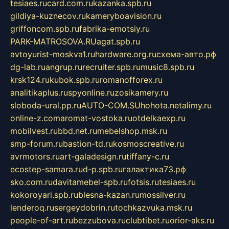
tesiaes.ru
card.com.ru
kazanka.spb.ru
gildiya-kuznecov.ru
kameryboavision.ru
griffoncom.spb.ru
fabrika-emotsiy.ru
PARK-MATROSOVA.RU
agat.spb.ru
avtoyurist-moskva1.ru
hardware.org.ru
схема-авто.рф
dg-lab.ru
angrup.ru
recruiter.spb.ru
music8.spb.ru
krsk124.ru
kubok.spb.ru
romanofforex.ru
analitikaplus.ru
spyonline.ru
zosikamery.ru
sloboda-ural.pp.ru
AUTO-COM.SU
hohota.net
alimy.ru
online-z.com
aromat-vostoka.ru
otdelkaexp.ru
mobilvest.ru
bbd.net.ru
mebelshop.msk.ru
smp-forum.ru
bastion-td.ru
kosmoscreative.ru
avrmotors.ru
art-galadesign.ru
tiffany-c.ru
ecostep-samara.ru
d-p.spb.ru
галактика73.рф
sko.com.ru
davitamebel-spb.ru
fotsis.ru
tesiaes.ru
kokoroyari.spb.ru
blesna-kazan.ru
mossilver.ru
lenderoq.ru
sergeydobrin.ru
tochkazvuka.msk.ru
people-of-art.ru
bezzubova.ru
clubtibet.ru
orior-aks.ru