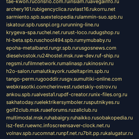
tae-kwon.ru
consrio.com.ru
insiam.ru
avegainfo.ru
archery161.ru
bigencyclica.ru
vlast16.ru
korru.net
sarmiento.spb.su
extelopedia.ru
lammin-suo.spb.ru
iskatour.spb.ru
snpi.org.ru
running-line.ru
krygeva-spa.ru
chel.net.ru
rust-loco.ru
dugshop.ru
hl-beta.spb.ru
school494.spb.ru
mymubaby.ru
epoha-metalband.ru
ngr.spb.ru
rusgosnews.com
dieselvostok.ru
24hostel.msk.ru
w-dev.ru
f-ship.ru
regsmi.ru
filmnetwork.ru
malinasp.ru
kinosvin.ru
h2o-salon.ru
malutkayork.ru
deltaprim.spb.ru
tango-perm.ru
gooddir.ru
sgv.su
multiki-online.com
webkrasotki.com
cherinvest.ru
detskiy-ostrov.ru
ankou.spb.ru
alvesta1.ru
pdf-creator.ru
nix-files.org.ru
sakhatoday.ru
elektrikersymboler.ru
sputnikyes.ru
golf2club.msk.ru
aeforums.ru
zallclub.ru
multimodal.msk.ru
habaigry.ru
haikko.ru
sobakopedia.ru
isz-fest.ru
ewnc.info
screensaver-clock.net.ru
volnav.spb.ru
comnat.ru
npf.net.ru
7bit.pp.ru
kalugatur.ru