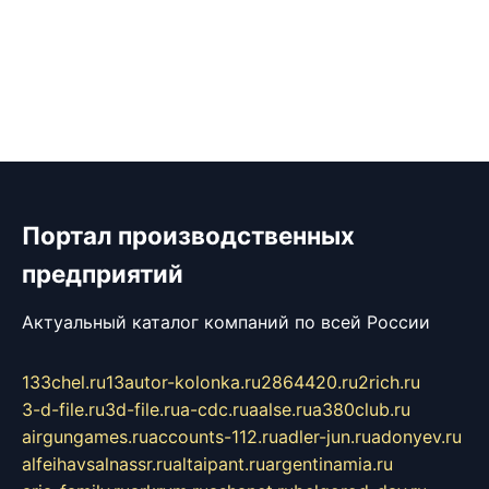
Портал производственных
предприятий
Актуальный каталог компаний по всей России
133chel.ru
13autor-kolonka.ru
2864420.ru
2rich.ru
3-d-file.ru
3d-file.ru
a-cdc.ru
aalse.ru
a380club.ru
airgungames.ru
accounts-112.ru
adler-jun.ru
adonyev.ru
alfeihavsalnassr.ru
altaipant.ru
argentinamia.ru