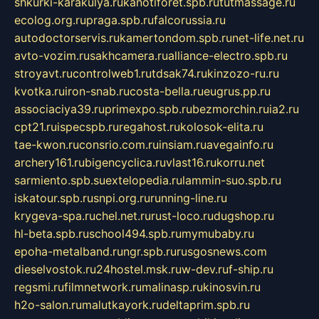
shkurki-karakulya.ru
kanotiforet.spb.ru
tutmassage.ru
ecolog.org.ru
praga.spb.ru
falcorussia.ru
autodoctorservis.ru
kamertondom.spb.ru
net-life.net.ru
avto-vozim.ru
sakhcamera.ru
alliance-electro.spb.ru
stroyavt.ru
controlweb1.ru
tdsak74.ru
kinzozo-ru.ru
kvotka.ru
iron-snab.ru
costa-bella.ru
eugrus.pp.ru
associaciya39.ru
primexpo.spb.ru
bezmorchin.ru
ia2.ru
cpt21.ru
ispecspb.ru
regahost.ru
kolosok-elita.ru
tae-kwon.ru
consrio.com.ru
insiam.ru
avegainfo.ru
archery161.ru
bigencyclica.ru
vlast16.ru
korru.net
sarmiento.spb.su
extelopedia.ru
lammin-suo.spb.ru
iskatour.spb.ru
snpi.org.ru
running-line.ru
krygeva-spa.ru
chel.net.ru
rust-loco.ru
dugshop.ru
hl-beta.spb.ru
school494.spb.ru
mymubaby.ru
epoha-metalband.ru
ngr.spb.ru
rusgosnews.com
dieselvostok.ru
24hostel.msk.ru
w-dev.ru
f-ship.ru
regsmi.ru
filmnetwork.ru
malinasp.ru
kinosvin.ru
h2o-salon.ru
malutkayork.ru
deltaprim.spb.ru