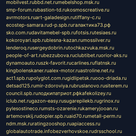
mobilvest.ru
bbd.net.ru
mebelshop.msk.ru
smp-forum.ru
bastion-td.ru
kosmoscreative.ru
avrmotors.ru
art-galadesign.ru
tiffany-c.ru
ecostep-samara.ru
d-p.spb.ru
галактика73.рф
sko.com.ru
davitamebel-spb.ru
fotsis.ru
tesiaes.ru
kokoroyari.spb.ru
blesna-kazan.ru
mossilver.ru
lenderoq.ru
sergeydobrin.ru
tochkazvuka.msk.ru
people-of-art.ru
bezzubova.ru
clubtibet.ru
orior-aks.ru
dynamoauto.ru
szk-favorit.ru
carlines.ru
flatnsk.ru
kingbolenskaner.ru
alex-motor.ru
astroline.net.ru
act1.spb.ru
polyglot.com.ru
gidlipetsk.ru
ooo-driada.ru
detsad125.ru
mir-zdoroviya.ru
bruslanovo.ru
siterem.ru
council.spb.ru
лодкипатриот.рф
kafekolizey.ru
iclub.net.ru
gazon-easy.ru
sugarepilekb.ru
grinox.ru
pylesostineco.ru
msts-ozarenie.ru
kameryjooan.ru
artemovskij.ru
dopler.spb.ru
aid70.ru
metall-perm.ru
ndm.msk.ru
ratingzooshop.ru
apiaccess.ru
globalautotrade.info
bezverhovskoe.ru
drsschool.ru