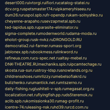
desert000.ru
ivtorgi.ru
ifiori.ru
catalog-statei.ru
dcv.org.ru
spetsmaster174.ru
ipkameryhiseeu.ru
dum26.ru
ruspol.spb.ru
fr-opendp.ru
kam-solnyshko.ru
cheyenne-arapaho.ru
sevzapmetal.spb.ru
ted-lapidus.spb.ru
parasite-eliminator.ru
sigma-complete.ru
modernworld.ru
dama-moda.ru
eholot-group.ru
sk-nvkz.ru
DRONGOLD.RU
democratia2.ru
i-farmer.ru
mass-sport.org
jablonex.spb.ru
bookmess.ru
linkword.ru
refineua.com.ru
cs-spec.net.ru
altay-mebel.ru
DNK-THEATRE.RU
mechaniks.spb.ru
ipcamtechage.ru
skosta.ru
a-sun.ru
stroy-ldsp.ru
snowlands.org.ru
childrensshoes.ru
mrlizzy.ru
mebelsofiakrd.ru
bulizhenko.ru
rumantick.net.ru
mtszerno.ru
daily-fishing.ru
glushiteli-v-spb.ru
megasat.org.ru
localization.net.ru
flyingfish.pp.ru
ds5teremok.ru
aclib.spb.ru
komissionka30.ru
mag-profit.ru
icentre-74.ru
leasing-nsk.ru
hd39.ru
rcd.com.ru