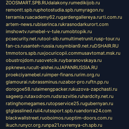
ZOOSMART.SPB.RU
dalakony.ru
medikijob.ru
remontt.spb.ru
photostudia.spb.ru
myragon.ru
terramia.ru
academy62.ru
gardengallereya.ru
rti.com.ru
artem-news.ru
biserinca.ru
krasnodarkurort.com
imshowtv.ru
mebel-v-tule.ru
mobtopik.ru
pcsecurity.net.ru
tool-sib.ru
multimetrunit.ru
sp-tour.ru
fan-cs.ru
santeh-russia.ru
symbian9.net.ru
DSHAIR.RU
tmmotors.spb.ru
xjocuricopii.com
musavtomat.msk.ru
obustrojdom.ru
sovetcik.ru
ybaranovskaya.ru
ppknews.ru
cult-alshei.ru
JAPANRUSSIA.RU
proekciyamebel.ru
imper-finans.ru
rim.org.ru
glamourai.ru
brassminus.ru
zabor-pro.ru
ftn.pp.ru
dorogoe58.ru
laimengpacker.ru
kuzova-zapchasti.ru
sageerp.ru
taxodrom.ru
dsrazvitie.ru
hardcity.net.ru
ratinghomegames.ru
topservice25.ru
gubernyan.ru
gtglasslined.ru
ii4.ru
tssport.spb.ru
andorra24.com
blackwallstreet.ru
oboimos.ru
optim-doors.com.ru
ikuch.ru
nycr.org.ru
npa21.ru
vremya-ch.spb.ru