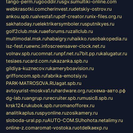
tango-perm.ru
gooddir.ru
sgv.su
multiki-online.com
webkrasotki.com
cherinvest.ru
detskiy-ostrov.ru
ankou.spb.ru
alvesta1.ru
pdf-creator.ru
nix-files.org.ru
sakhatoday.ru
elektrikersymboler.ru
sputnikyes.ru
golf2club.msk.ru
aeforums.ru
zallclub.ru
multimodal.msk.ru
habaigry.ru
haikko.ru
sobakopedia.ru
isz-fest.ru
ewnc.info
screensaver-clock.net.ru
volnav.spb.ru
comnat.ru
npf.net.ru
7bit.pp.ru
kalugatur.ru
tesiaes.ru
card.com.ru
kazanka.spb.ru
gildiya-kuznecov.ru
kameryboavision.ru
griffoncom.spb.ru
fabrika-emotsiy.ru
PARK-MATROSOVA.RU
agat.spb.ru
avtoyurist-moskva1.ru
hardware.org.ru
схема-авто.рф
dg-lab.ru
angrup.ru
recruiter.spb.ru
music8.spb.ru
krsk124.ru
kubok.spb.ru
romanofforex.ru
analitikaplus.ru
spyonline.ru
zosikamery.ru
sloboda-ural.pp.ru
AUTO-COM.SU
hohota.net
alimy.ru
online-z.com
aromat-vostoka.ru
otdelkaexp.ru