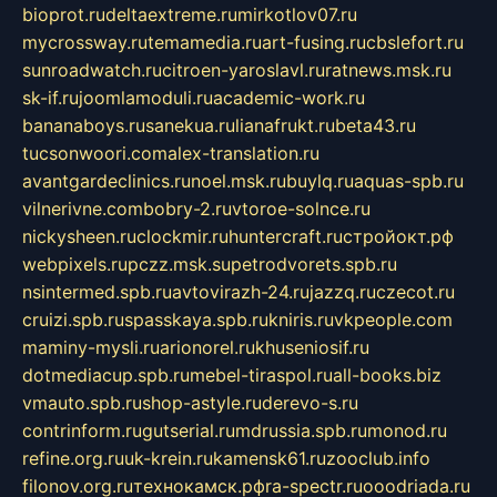
bioprot.ru
deltaextreme.ru
mirkotlov07.ru
mycrossway.ru
temamedia.ru
art-fusing.ru
cbslefort.ru
sunroadwatch.ru
citroen-yaroslavl.ru
ratnews.msk.ru
sk-if.ru
joomlamoduli.ru
academic-work.ru
bananaboys.ru
sanekua.ru
lianafrukt.ru
beta43.ru
tucsonwoori.com
alex-translation.ru
avantgardeclinics.ru
noel.msk.ru
buylq.ru
aquas-spb.ru
vilnerivne.com
bobry-2.ru
vtoroe-solnce.ru
nickysheen.ru
clockmir.ru
huntercraft.ru
стройокт.рф
webpixels.ru
pczz.msk.su
petrodvorets.spb.ru
nsintermed.spb.ru
avtovirazh-24.ru
jazzq.ru
czecot.ru
cruizi.spb.ru
spasskaya.spb.ru
kniris.ru
vkpeople.com
maminy-mysli.ru
arionorel.ru
khuseniosif.ru
dotmediacup.spb.ru
mebel-tiraspol.ru
all-books.biz
vmauto.spb.ru
shop-astyle.ru
derevo-s.ru
contrinform.ru
gutserial.ru
mdrussia.spb.ru
monod.ru
refine.org.ru
uk-krein.ru
kamensk61.ru
zooclub.info
filonov.org.ru
технокамск.рф
ra-spectr.ru
ooodriada.ru