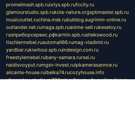
promelmash.spb.ru
ixtys.spb.ru
fccity.ru
glamourstudio.spb.ru
kola-nature.org
spbmaster.spb.ru
musicoutlet.ru
china.msk.ru
bulldog.su
grimm-online.ru
outlander.net.ru
maga.spb.ru
anime-sell.ru
keseloy.ru
газприборсервис.рф
karmin.spb.ru
shekswood.ru
tischlermebel.ru
automall66.ru
mag-vladimir.ru
yardbar.ru
kiwitour.spb.ru
indesign.com.ru
freestylemebel.ru
bany-samara.ru
rsei.ru
naidisvoyput.ru
mgsn-invest.ru
ipkamerasannce.ru
alicante-house.ru
ibelka74.ru
cozyhouse.info
vlkargalev-studio.ru
700mb.ru
figura-ufa.ru
alina-live.ru
belarusiannews.ru
womenknow.ru
dos-vniimk.ru
sega.net.ru
dv.net.ru
phenomenonsofhistory.com
telesputnik.net.ru
wall.pp.ru
pylesosroidmi.ru
gtc-clan.ru
cligs.ru
bibikazap.ru
popova.org.ru
netwhistler.spb.ru
bellvil.ru
bonzon.ru
iss-vladik.ru
defiparis.net.ru
las-gryzas.ru
amku.ru
electednews.spb.ru
feather.org.ru
spar72.ru
tankiigri.ru