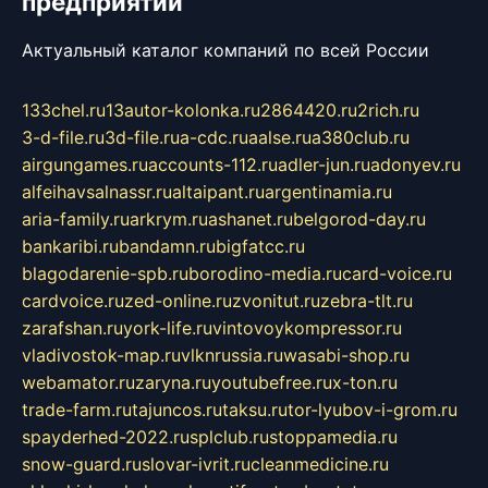
предприятий
Актуальный каталог компаний по всей России
133chel.ru
13autor-kolonka.ru
2864420.ru
2rich.ru
3-d-file.ru
3d-file.ru
a-cdc.ru
aalse.ru
a380club.ru
airgungames.ru
accounts-112.ru
adler-jun.ru
adonyev.ru
alfeihavsalnassr.ru
altaipant.ru
argentinamia.ru
aria-family.ru
arkrym.ru
ashanet.ru
belgorod-day.ru
bankaribi.ru
bandamn.ru
bigfatcc.ru
blagodarenie-spb.ru
borodino-media.ru
card-voice.ru
cardvoice.ru
zed-online.ru
zvonitut.ru
zebra-tlt.ru
zarafshan.ru
york-life.ru
vintovoykompressor.ru
vladivostok-map.ru
vlknrussia.ru
wasabi-shop.ru
webamator.ru
zaryna.ru
youtubefree.ru
x-ton.ru
trade-farm.ru
tajuncos.ru
taksu.ru
tor-lyubov-i-grom.ru
spayderhed-2022.ru
splclub.ru
stoppamedia.ru
snow-guard.ru
slovar-ivrit.ru
cleanmedicine.ru