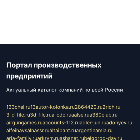
Портал производственных
предприятий
Актуальный каталог компаний по всей России
133chel.ru
13autor-kolonka.ru
2864420.ru
2rich.ru
3-d-file.ru
3d-file.ru
a-cdc.ru
aalse.ru
a380club.ru
airgungames.ru
accounts-112.ru
adler-jun.ru
adonyev.ru
alfeihavsalnassr.ru
altaipant.ru
argentinamia.ru
aria-family.ru
arkrym.ru
ashanet.ru
belgorod-day.ru