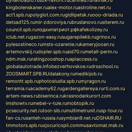
dynamoauto.ru
szk-favorit.ru
carlines.ru
flatnsk.ru
kingbolenskaner.ru
alex-motor.ru
astroline.net.ru
act1.spb.ru
polyglot.com.ru
gidlipetsk.ru
ooo-driada.ru
detsad125.ru
mir-zdoroviya.ru
bruslanovo.ru
siterem.ru
council.spb.ru
лодкипатриот.рф
kafekolizey.ru
iclub.net.ru
gazon-easy.ru
sugarepilekb.ru
grinox.ru
pylesostineco.ru
msts-ozarenie.ru
kameryjooan.ru
artemovskij.ru
dopler.spb.ru
aid70.ru
metall-perm.ru
ndm.msk.ru
ratingzooshop.ru
apiaccess.ru
globalautotrade.info
bezverhovskoe.ru
drsschool.ru
ZOOSMART.SPB.RU
dalakony.ru
medikijob.ru
remontt.spb.ru
photostudia.spb.ru
myragon.ru
terramia.ru
academy62.ru
gardengallereya.ru
rti.com.ru
artem-news.ru
biserinca.ru
krasnodarkurort.com
imshowtv.ru
mebel-v-tule.ru
mobtopik.ru
pcsecurity.net.ru
tool-sib.ru
multimetrunit.ru
sp-tour.ru
fan-cs.ru
santeh-russia.ru
symbian9.net.ru
DSHAIR.RU
tmmotors.spb.ru
xjocuricopii.com
musavtomat.msk.ru