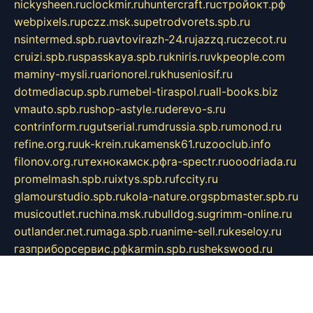
nickysheen.ru
clockmir.ru
huntercraft.ru
стройокт.рф
webpixels.ru
pczz.msk.su
petrodvorets.spb.ru
nsintermed.spb.ru
avtovirazh-24.ru
jazzq.ru
czecot.ru
cruizi.spb.ru
spasskaya.spb.ru
kniris.ru
vkpeople.com
maminy-mysli.ru
arionorel.ru
khuseniosif.ru
dotmediacup.spb.ru
mebel-tiraspol.ru
all-books.biz
vmauto.spb.ru
shop-astyle.ru
derevo-s.ru
contrinform.ru
gutserial.ru
mdrussia.spb.ru
monod.ru
refine.org.ru
uk-krein.ru
kamensk61.ru
zooclub.info
filonov.org.ru
технокамск.рф
ra-spectr.ru
ooodriada.ru
promelmash.spb.ru
ixtys.spb.ru
fccity.ru
glamourstudio.spb.ru
kola-nature.org
spbmaster.spb.ru
musicoutlet.ru
china.msk.ru
bulldog.su
grimm-online.ru
outlander.net.ru
maga.spb.ru
anime-sell.ru
keseloy.ru
газприборсервис.рф
karmin.spb.ru
shekswood.ru
tischlermebel.ru
automall66.ru
mag-vladimir.ru
yardbar.ru
kiwitour.spb.ru
indesign.com.ru
freestylemebel.ru
bany-samara.ru
rsei.ru