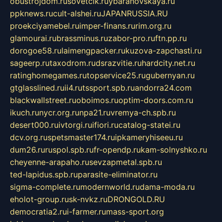
obustrojdom.ru
sovetcik.ru
ybaranovskaya.ru
ppknews.ru
cult-alshei.ru
JAPANRUSSIA.RU
proekciyamebel.ru
imper-finans.ru
rim.org.ru
glamourai.ru
brassminus.ru
zabor-pro.ru
ftn.pp.ru
dorogoe58.ru
laimengpacker.ru
kuzova-zapchasti.ru
sageerp.ru
taxodrom.ru
dsrazvitie.ru
hardcity.net.ru
ratinghomegames.ru
topservice25.ru
gubernyan.ru
gtglasslined.ru
ii4.ru
tssport.spb.ru
andorra24.com
blackwallstreet.ru
oboimos.ru
optim-doors.com.ru
ikuch.ru
nycr.org.ru
npa21.ru
vremya-ch.spb.ru
desert000.ru
ivtorgi.ru
ifiori.ru
catalog-statei.ru
dcv.org.ru
spetsmaster174.ru
ipkameryhiseeu.ru
dum26.ru
ruspol.spb.ru
fr-opendp.ru
kam-solnyshko.ru
cheyenne-arapaho.ru
sevzapmetal.spb.ru
ted-lapidus.spb.ru
parasite-eliminator.ru
sigma-complete.ru
modernworld.ru
dama-moda.ru
eholot-group.ru
sk-nvkz.ru
DRONGOLD.RU
democratia2.ru
i-farmer.ru
mass-sport.org