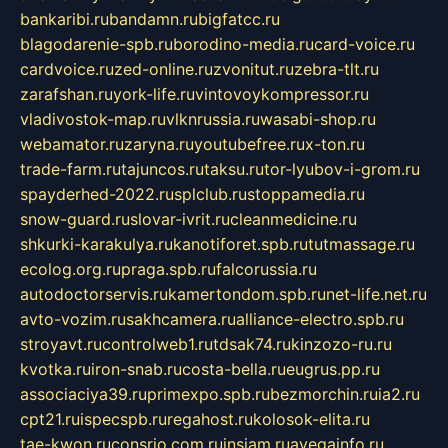
bankaribi.ru
bandamn.ru
bigfatcc.ru
blagodarenie-spb.ru
borodino-media.ru
card-voice.ru
cardvoice.ru
zed-online.ru
zvonitut.ru
zebra-tlt.ru
zarafshan.ru
york-life.ru
vintovoykompressor.ru
vladivostok-map.ru
vlknrussia.ru
wasabi-shop.ru
webamator.ru
zaryna.ru
youtubefree.ru
x-ton.ru
trade-farm.ru
tajuncos.ru
taksu.ru
tor-lyubov-i-grom.ru
spayderhed-2022.ru
splclub.ru
stoppamedia.ru
snow-guard.ru
slovar-ivrit.ru
cleanmedicine.ru
shkurki-karakulya.ru
kanotiforet.spb.ru
tutmassage.ru
ecolog.org.ru
praga.spb.ru
falcorussia.ru
autodoctorservis.ru
kamertondom.spb.ru
net-life.net.ru
avto-vozim.ru
sakhcamera.ru
alliance-electro.spb.ru
stroyavt.ru
controlweb1.ru
tdsak74.ru
kinzozo-ru.ru
kvotka.ru
iron-snab.ru
costa-bella.ru
eugrus.pp.ru
associaciya39.ru
primexpo.spb.ru
bezmorchin.ru
ia2.ru
cpt21.ru
ispecspb.ru
regahost.ru
kolosok-elita.ru
tae-kwon.ru
consrio.com.ru
insiam.ru
avegainfo.ru