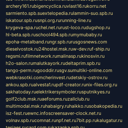
archery161.ru
bigencyclica.ru
vlast16.ru
korru.net
sarmiento.spb.su
extelopedia.ru
lammin-suo.spb.ru
iskatour.spb.ru
snpi.org.ru
running-line.ru
krygeva-spa.ru
chel.net.ru
rust-loco.ru
dugshop.ru
hl-beta.spb.ru
school494.spb.ru
mymubaby.ru
epoha-metalband.ru
ngr.spb.ru
rusgosnews.com
dieselvostok.ru
24hostel.msk.ru
w-dev.ru
f-ship.ru
regsmi.ru
filmnetwork.ru
malinasp.ru
kinosvin.ru
h2o-salon.ru
malutkayork.ru
deltaprim.spb.ru
tango-perm.ru
gooddir.ru
sgv.su
multiki-online.com
webkrasotki.com
cherinvest.ru
detskiy-ostrov.ru
ankou.spb.ru
alvesta1.ru
pdf-creator.ru
nix-files.org.ru
sakhatoday.ru
elektrikersymboler.ru
sputnikyes.ru
golf2club.msk.ru
aeforums.ru
zallclub.ru
multimodal.msk.ru
habaigry.ru
haikko.ru
sobakopedia.ru
isz-fest.ru
ewnc.info
screensaver-clock.net.ru
volnav.spb.ru
comnat.ru
npf.net.ru
7bit.pp.ru
kalugatur.ru
tesiaes.ru
card.com.ru
kazanka.spb.ru