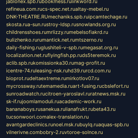
jablonex.spb.ru
bookmess.ru
linkword.ru
refineua.com.ru
cs-spec.net.ru
altay-mebel.ru
DNK-THEATRE.RU
mechaniks.spb.ru
ipcamtechage.ru
skosta.ru
a-sun.ru
stroy-ldsp.ru
snowlands.org.ru
childrensshoes.ru
mrlizzy.ru
mebelsofiakrd.ru
bulizhenko.ru
rumantick.net.ru
mtszerno.ru
daily-fishing.ru
glushiteli-v-spb.ru
megasat.org.ru
localization.net.ru
flyingfish.pp.ru
ds5teremok.ru
aclib.spb.ru
komissionka30.ru
mag-profit.ru
icentre-74.ru
leasing-nsk.ru
hd39.ru
rcd.com.ru
bioprot.ru
deltaextreme.ru
mirkotlov07.ru
mycrossway.ru
temamedia.ru
art-fusing.ru
cbslefort.ru
sunroadwatch.ru
citroen-yaroslavl.ru
ratnews.msk.ru
sk-if.ru
joomlamoduli.ru
academic-work.ru
bananaboys.ru
sanekua.ru
lianafrukt.ru
beta43.ru
tucsonwoori.com
alex-translation.ru
avantgardeclinics.ru
noel.msk.ru
buylq.ru
aquas-spb.ru
vilnerivne.com
bobry-2.ru
vtoroe-solnce.ru