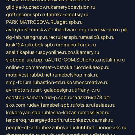
gildiya-kuznecov.ru
kameryboavision.ru
griffoncom.spb.ru
fabrika-emotsiy.ru
PARK-MATROSOVA.RU
agat.spb.ru
avtoyurist-moskva1.ru
hardware.org.ru
схема-авто.рф
dg-lab.ru
angrup.ru
recruiter.spb.ru
music8.spb.ru
krsk124.ru
kubok.spb.ru
romanofforex.ru
analitikaplus.ru
spyonline.ru
zosikamery.ru
sloboda-ural.pp.ru
AUTO-COM.SU
hohota.net
alimy.ru
online-z.com
aromat-vostoka.ru
otdelkaexp.ru
mobilvest.ru
bbd.net.ru
mebelshop.msk.ru
smp-forum.ru
bastion-td.ru
kosmoscreative.ru
avrmotors.ru
art-galadesign.ru
tiffany-c.ru
ecostep-samara.ru
d-p.spb.ru
галактика73.рф
sko.com.ru
davitamebel-spb.ru
fotsis.ru
tesiaes.ru
kokoroyari.spb.ru
blesna-kazan.ru
mossilver.ru
lenderoq.ru
sergeydobrin.ru
tochkazvuka.msk.ru
people-of-art.ru
bezzubova.ru
clubtibet.ru
orior-aks.ru