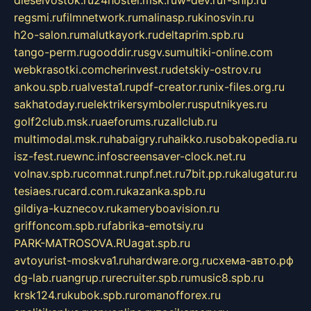
dieselvostok.ru
24hostel.msk.ru
w-dev.ru
f-ship.ru
regsmi.ru
filmnetwork.ru
malinasp.ru
kinosvin.ru
h2o-salon.ru
malutkayork.ru
deltaprim.spb.ru
tango-perm.ru
gooddir.ru
sgv.su
multiki-online.com
webkrasotki.com
cherinvest.ru
detskiy-ostrov.ru
ankou.spb.ru
alvesta1.ru
pdf-creator.ru
nix-files.org.ru
sakhatoday.ru
elektrikersymboler.ru
sputnikyes.ru
golf2club.msk.ru
aeforums.ru
zallclub.ru
multimodal.msk.ru
habaigry.ru
haikko.ru
sobakopedia.ru
isz-fest.ru
ewnc.info
screensaver-clock.net.ru
volnav.spb.ru
comnat.ru
npf.net.ru
7bit.pp.ru
kalugatur.ru
tesiaes.ru
card.com.ru
kazanka.spb.ru
gildiya-kuznecov.ru
kameryboavision.ru
griffoncom.spb.ru
fabrika-emotsiy.ru
PARK-MATROSOVA.RU
agat.spb.ru
avtoyurist-moskva1.ru
hardware.org.ru
схема-авто.рф
dg-lab.ru
angrup.ru
recruiter.spb.ru
music8.spb.ru
krsk124.ru
kubok.spb.ru
romanofforex.ru