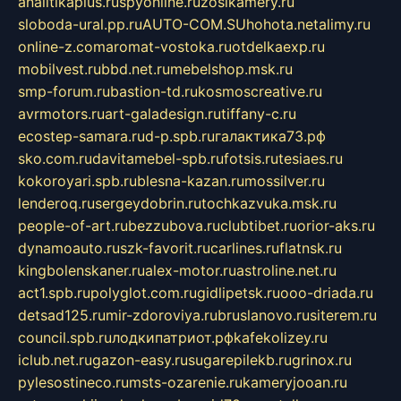
analitikaplus.ru
spyonline.ru
zosikamery.ru
sloboda-ural.pp.ru
AUTO-COM.SU
hohota.net
alimy.ru
online-z.com
aromat-vostoka.ru
otdelkaexp.ru
mobilvest.ru
bbd.net.ru
mebelshop.msk.ru
smp-forum.ru
bastion-td.ru
kosmoscreative.ru
avrmotors.ru
art-galadesign.ru
tiffany-c.ru
ecostep-samara.ru
d-p.spb.ru
галактика73.рф
sko.com.ru
davitamebel-spb.ru
fotsis.ru
tesiaes.ru
kokoroyari.spb.ru
blesna-kazan.ru
mossilver.ru
lenderoq.ru
sergeydobrin.ru
tochkazvuka.msk.ru
people-of-art.ru
bezzubova.ru
clubtibet.ru
orior-aks.ru
dynamoauto.ru
szk-favorit.ru
carlines.ru
flatnsk.ru
kingbolenskaner.ru
alex-motor.ru
astroline.net.ru
act1.spb.ru
polyglot.com.ru
gidlipetsk.ru
ooo-driada.ru
detsad125.ru
mir-zdoroviya.ru
bruslanovo.ru
siterem.ru
council.spb.ru
лодкипатриот.рф
kafekolizey.ru
iclub.net.ru
gazon-easy.ru
sugarepilekb.ru
grinox.ru
pylesostineco.ru
msts-ozarenie.ru
kameryjooan.ru