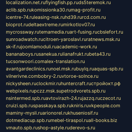
localization.net.ru
flyingfish.pp.ru
ds5teremok.ru
aclib.spb.ru
komissionka30.ru
mag-profit.ru
icentre-74.ru
leasing-nsk.ru
hd39.ru
rcd.com.ru
bioprot.ru
deltaextreme.ru
mirkotlov07.ru
mycrossway.ru
temamedia.ru
art-fusing.ru
cbslefort.ru
sunroadwatch.ru
citroen-yaroslavl.ru
ratnews.msk.ru
sk-if.ru
joomlamoduli.ru
academic-work.ru
bananaboys.ru
sanekua.ru
lianafrukt.ru
beta43.ru
tucsonwoori.com
alex-translation.ru
avantgardeclinics.ru
noel.msk.ru
buylq.ru
aquas-spb.ru
vilnerivne.com
bobry-2.ru
vtoroe-solnce.ru
nickysheen.ru
clockmir.ru
huntercraft.ru
стройокт.рф
webpixels.ru
pczz.msk.su
petrodvorets.spb.ru
nsintermed.spb.ru
avtovirazh-24.ru
jazzq.ru
czecot.ru
cruizi.spb.ru
spasskaya.spb.ru
kniris.ru
vkpeople.com
maminy-mysli.ru
arionorel.ru
khuseniosif.ru
dotmediacup.spb.ru
mebel-tiraspol.ru
all-books.biz
vmauto.spb.ru
shop-astyle.ru
derevo-s.ru