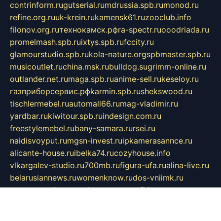
contrinform.ru
gutserial.ru
mdrussia.spb.ru
monod.ru
refine.org.ru
uk-krein.ru
kamensk61.ru
zooclub.info
filonov.org.ru
технокамск.рф
ra-spectr.ru
ooodriada.ru
promelmash.spb.ru
ixtys.spb.ru
fccity.ru
glamourstudio.spb.ru
kola-nature.org
spbmaster.spb.ru
musicoutlet.ru
china.msk.ru
bulldog.su
grimm-online.ru
outlander.net.ru
maga.spb.ru
anime-sell.ru
keseloy.ru
газприборсервис.рф
karmin.spb.ru
shekswood.ru
tischlermebel.ru
automall66.ru
mag-vladimir.ru
yardbar.ru
kiwitour.spb.ru
indesign.com.ru
freestylemebel.ru
bany-samara.ru
rsei.ru
naidisvoyput.ru
mgsn-invest.ru
ipkamerasannce.ru
alicante-house.ru
ibelka74.ru
cozyhouse.info
vlkargalev-studio.ru
700mb.ru
figura-ufa.ru
alina-live.ru
belarusiannews.ru
womenknow.ru
dos-vniimk.ru
sega.net.ru
dv.net.ru
phenomenonsofhistory.com
telesputnik.net.ru
wall.pp.ru
pylesosroidmi.ru
gtc-clan.ru
cligs.ru
bibikazap.ru
popova.org.ru