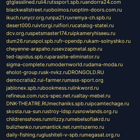
gtglasslined.ru
ii4.ru
tssport.spb.ru
andorra24.com
blackwallstreet.ru
oboimos.ru
optim-doors.com.ru
ikuch.ru
nycr.org.ru
npa21.ru
vremya-ch.spb.ru
desert000.ru
ivtorgi.ru
ifiori.ru
catalog-statei.ru
dcv.org.ru
spetsmaster174.ru
ipkameryhiseeu.ru
dum26.ru
ruspol.spb.ru
fr-opendp.ru
kam-solnyshko.ru
cheyenne-arapaho.ru
sevzapmetal.spb.ru
ted-lapidus.spb.ru
parasite-eliminator.ru
sigma-complete.ru
modernworld.ru
dama-moda.ru
eholot-group.ru
sk-nvkz.ru
DRONGOLD.RU
democratia2.ru
i-farmer.ru
mass-sport.org
jablonex.spb.ru
bookmess.ru
linkword.ru
refineua.com.ru
cs-spec.net.ru
altay-mebel.ru
DNK-THEATRE.RU
mechaniks.spb.ru
ipcamtechage.ru
skosta.ru
a-sun.ru
stroy-ldsp.ru
snowlands.org.ru
childrensshoes.ru
mrlizzy.ru
mebelsofiakrd.ru
bulizhenko.ru
rumantick.net.ru
mtszerno.ru
daily-fishing.ru
glushiteli-v-spb.ru
megasat.org.ru