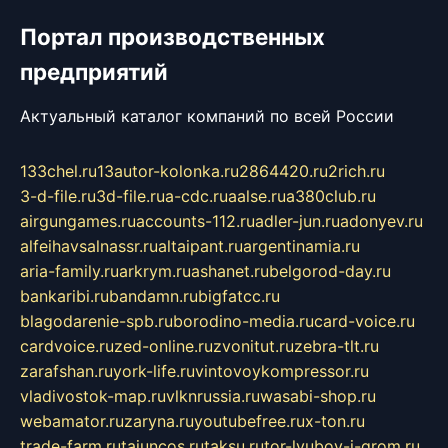
Портал производственных
предприятий
Актуальный каталог компаний по всей России
133chel.ru
13autor-kolonka.ru
2864420.ru
2rich.ru
3-d-file.ru
3d-file.ru
a-cdc.ru
aalse.ru
a380club.ru
airgungames.ru
accounts-112.ru
adler-jun.ru
adonyev.ru
alfeihavsalnassr.ru
altaipant.ru
argentinamia.ru
aria-family.ru
arkrym.ru
ashanet.ru
belgorod-day.ru
bankaribi.ru
bandamn.ru
bigfatcc.ru
blagodarenie-spb.ru
borodino-media.ru
card-voice.ru
cardvoice.ru
zed-online.ru
zvonitut.ru
zebra-tlt.ru
zarafshan.ru
york-life.ru
vintovoykompressor.ru
vladivostok-map.ru
vlknrussia.ru
wasabi-shop.ru
webamator.ru
zaryna.ru
youtubefree.ru
x-ton.ru
trade-farm.ru
tajuncos.ru
taksu.ru
tor-lyubov-i-grom.ru