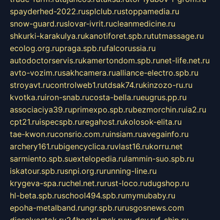
spayderhed-2022.ru
splclub.ru
stoppamedia.ru
snow-guard.ru
slovar-ivrit.ru
cleanmedicine.ru
shkurki-karakulya.ru
kanotiforet.spb.ru
tutmassage.ru
ecolog.org.ru
praga.spb.ru
falcorussia.ru
autodoctorservis.ru
kamertondom.spb.ru
net-life.net.ru
avto-vozim.ru
sakhcamera.ru
alliance-electro.spb.ru
stroyavt.ru
controlweb1.ru
tdsak74.ru
kinzozo-ru.ru
kvotka.ru
iron-snab.ru
costa-bella.ru
eugrus.pp.ru
associaciya39.ru
primexpo.spb.ru
bezmorchin.ru
ia2.ru
cpt21.ru
ispecspb.ru
regahost.ru
kolosok-elita.ru
tae-kwon.ru
consrio.com.ru
insiam.ru
avegainfo.ru
archery161.ru
bigencyclica.ru
vlast16.ru
korru.net
sarmiento.spb.su
extelopedia.ru
lammin-suo.spb.ru
iskatour.spb.ru
snpi.org.ru
running-line.ru
krygeva-spa.ru
chel.net.ru
rust-loco.ru
dugshop.ru
hl-beta.spb.ru
school494.spb.ru
mymubaby.ru
epoha-metalband.ru
ngr.spb.ru
rusgosnews.com