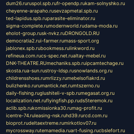
dum26.ru
ruspol.spb.ru
fr-opendp.ru
kam-solnyshko.ru
cheyenne-arapaho.ru
sevzapmetal.spb.ru
ted-lapidus.spb.ru
parasite-eliminator.ru
sigma-complete.ru
modernworld.ru
dama-moda.ru
eholot-group.ru
sk-nvkz.ru
DRONGOLD.RU
democratia2.ru
i-farmer.ru
mass-sport.org
jablonex.spb.ru
bookmess.ru
linkword.ru
refineua.com.ru
cs-spec.net.ru
altay-mebel.ru
DNK-THEATRE.RU
mechaniks.spb.ru
ipcamtechage.ru
skosta.ru
a-sun.ru
stroy-ldsp.ru
snowlands.org.ru
childrensshoes.ru
mrlizzy.ru
mebelsofiakrd.ru
bulizhenko.ru
rumantick.net.ru
mtszerno.ru
daily-fishing.ru
glushiteli-v-spb.ru
megasat.org.ru
localization.net.ru
flyingfish.pp.ru
ds5teremok.ru
aclib.spb.ru
komissionka30.ru
mag-profit.ru
icentre-74.ru
leasing-nsk.ru
hd39.ru
rcd.com.ru
bioprot.ru
deltaextreme.ru
mirkotlov07.ru
mycrossway.ru
temamedia.ru
art-fusing.ru
cbslefort.ru