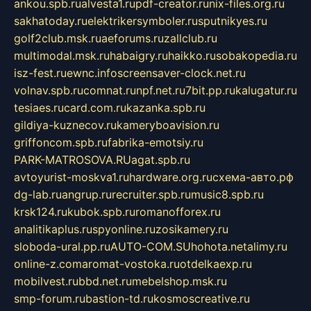
ankou.spb.ru
alvesta1.ru
pdf-creator.ru
nix-files.org.ru
sakhatoday.ru
elektrikersymboler.ru
sputnikyes.ru
golf2club.msk.ru
aeforums.ru
zallclub.ru
multimodal.msk.ru
habaigry.ru
haikko.ru
sobakopedia.ru
isz-fest.ru
ewnc.info
screensaver-clock.net.ru
volnav.spb.ru
comnat.ru
npf.net.ru
7bit.pp.ru
kalugatur.ru
tesiaes.ru
card.com.ru
kazanka.spb.ru
gildiya-kuznecov.ru
kameryboavision.ru
griffoncom.spb.ru
fabrika-emotsiy.ru
PARK-MATROSOVA.RU
agat.spb.ru
avtoyurist-moskva1.ru
hardware.org.ru
схема-авто.рф
dg-lab.ru
angrup.ru
recruiter.spb.ru
music8.spb.ru
krsk124.ru
kubok.spb.ru
romanofforex.ru
analitikaplus.ru
spyonline.ru
zosikamery.ru
sloboda-ural.pp.ru
AUTO-COM.SU
hohota.net
alimy.ru
online-z.com
aromat-vostoka.ru
otdelkaexp.ru
mobilvest.ru
bbd.net.ru
mebelshop.msk.ru
smp-forum.ru
bastion-td.ru
kosmoscreative.ru