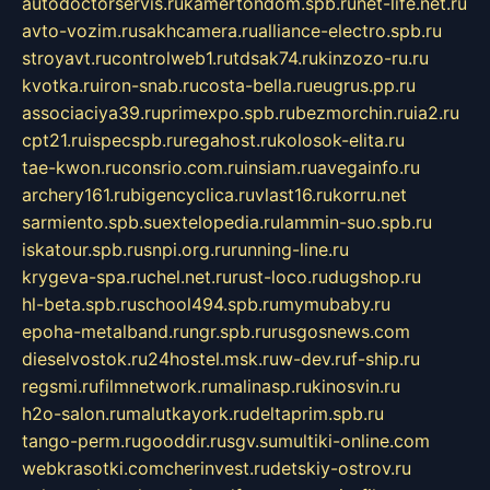
autodoctorservis.ru
kamertondom.spb.ru
net-life.net.ru
avto-vozim.ru
sakhcamera.ru
alliance-electro.spb.ru
stroyavt.ru
controlweb1.ru
tdsak74.ru
kinzozo-ru.ru
kvotka.ru
iron-snab.ru
costa-bella.ru
eugrus.pp.ru
associaciya39.ru
primexpo.spb.ru
bezmorchin.ru
ia2.ru
cpt21.ru
ispecspb.ru
regahost.ru
kolosok-elita.ru
tae-kwon.ru
consrio.com.ru
insiam.ru
avegainfo.ru
archery161.ru
bigencyclica.ru
vlast16.ru
korru.net
sarmiento.spb.su
extelopedia.ru
lammin-suo.spb.ru
iskatour.spb.ru
snpi.org.ru
running-line.ru
krygeva-spa.ru
chel.net.ru
rust-loco.ru
dugshop.ru
hl-beta.spb.ru
school494.spb.ru
mymubaby.ru
epoha-metalband.ru
ngr.spb.ru
rusgosnews.com
dieselvostok.ru
24hostel.msk.ru
w-dev.ru
f-ship.ru
regsmi.ru
filmnetwork.ru
malinasp.ru
kinosvin.ru
h2o-salon.ru
malutkayork.ru
deltaprim.spb.ru
tango-perm.ru
gooddir.ru
sgv.su
multiki-online.com
webkrasotki.com
cherinvest.ru
detskiy-ostrov.ru