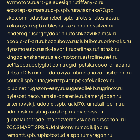
avrmotors.ru
art-galadesign.ru
tiffany-c.ru
ecostep-samara.ru
d-p.spb.ru
галактика73.рф
sko.com.ru
davitamebel-spb.ru
fotsis.ru
tesiaes.ru
kokoroyari.spb.ru
blesna-kazan.ru
mossilver.ru
lenderoq.ru
sergeydobrin.ru
tochkazvuka.msk.ru
people-of-art.ru
bezzubova.ru
clubtibet.ru
orior-aks.ru
dynamoauto.ru
szk-favorit.ru
carlines.ru
flatnsk.ru
kingbolenskaner.ru
alex-motor.ru
astroline.net.ru
act1.spb.ru
polyglot.com.ru
gidlipetsk.ru
ooo-driada.ru
detsad125.ru
mir-zdoroviya.ru
bruslanovo.ru
siterem.ru
council.spb.ru
лодкипатриот.рф
kafekolizey.ru
iclub.net.ru
gazon-easy.ru
sugarepilekb.ru
grinox.ru
pylesostineco.ru
msts-ozarenie.ru
kameryjooan.ru
artemovskij.ru
dopler.spb.ru
aid70.ru
metall-perm.ru
ndm.msk.ru
ratingzooshop.ru
apiaccess.ru
globalautotrade.info
bezverhovskoe.ru
drsschool.ru
ZOOSMART.SPB.RU
dalakony.ru
medikijob.ru
remontt.spb.ru
photostudia.spb.ru
myragon.ru