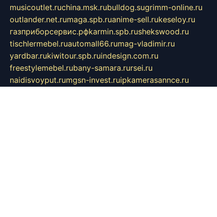
musicoutlet.ru
china.msk.ru
bulldog.su
grimm-online.ru
outlander.net.ru
maga.spb.ru
anime-sell.ru
keseloy.ru
газприборсервис.рф
karmin.spb.ru
shekswood.ru
tischlermebel.ru
automall66.ru
mag-vladimir.ru
yardbar.ru
kiwitour.spb.ru
indesign.com.ru
freestylemebel.ru
bany-samara.ru
rsei.ru
naidisvoyput.ru
mgsn-invest.ru
ipkamerasannce.ru
alicante-house.ru
ibelka74.ru
cozyhouse.info
vlkargalev-studio.ru
700mb.ru
figura-ufa.ru
alina-live.ru
belarusiannews.ru
womenknow.ru
dos-vniimk.ru
sega.net.ru
dv.net.ru
phenomenonsofhistory.com
telesputnik.net.ru
wall.pp.ru
pylesosroidmi.ru
gtc-clan.ru
cligs.ru
bibikazap.ru
popova.org.ru
netwhistler.spb.ru
bellvil.ru
bonzon.ru
iss-vladik.ru
defiparis.net.ru
las-gryzas.ru
amku.ru
electednews.spb.ru
feather.org.ru
spar72.ru
tankiigri.ru
dominus.com.ru
ibtree.ru
sanykool.pp.ru
unixlib.org.ru
menatep.spb.ru
gartenterrassen.ru
printeka.ru