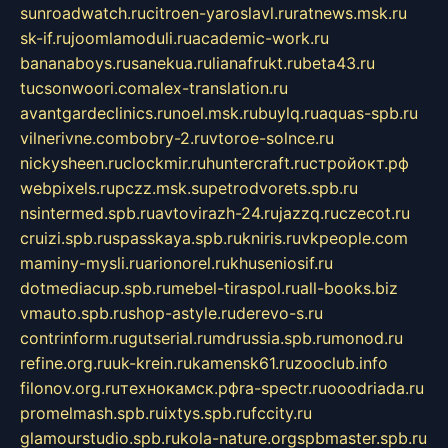
sunroadwatch.ru
citroen-yaroslavl.ru
ratnews.msk.ru
sk-if.ru
joomlamoduli.ru
academic-work.ru
bananaboys.ru
sanekua.ru
lianafrukt.ru
beta43.ru
tucsonwoori.com
alex-translation.ru
avantgardeclinics.ru
noel.msk.ru
buylq.ru
aquas-spb.ru
vilnerivne.com
bobry-2.ru
vtoroe-solnce.ru
nickysheen.ru
clockmir.ru
huntercraft.ru
стройокт.рф
webpixels.ru
pczz.msk.su
petrodvorets.spb.ru
nsintermed.spb.ru
avtovirazh-24.ru
jazzq.ru
czecot.ru
cruizi.spb.ru
spasskaya.spb.ru
kniris.ru
vkpeople.com
maminy-mysli.ru
arionorel.ru
khuseniosif.ru
dotmediacup.spb.ru
mebel-tiraspol.ru
all-books.biz
vmauto.spb.ru
shop-astyle.ru
derevo-s.ru
contrinform.ru
gutserial.ru
mdrussia.spb.ru
monod.ru
refine.org.ru
uk-krein.ru
kamensk61.ru
zooclub.info
filonov.org.ru
технокамск.рф
ra-spectr.ru
ooodriada.ru
promelmash.spb.ru
ixtys.spb.ru
fccity.ru
glamourstudio.spb.ru
kola-nature.org
spbmaster.spb.ru