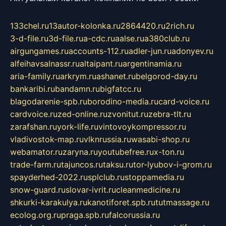
133chel.ru
13autor-kolonka.ru
2864420.ru
2rich.ru
3-d-file.ru
3d-file.ru
a-cdc.ru
aalse.ru
a380club.ru
airgungames.ru
accounts-112.ru
adler-jun.ru
adonyev.ru
alfeihavsalnassr.ru
altaipant.ru
argentinamia.ru
aria-family.ru
arkrym.ru
ashanet.ru
belgorod-day.ru
bankaribi.ru
bandamn.ru
bigfatcc.ru
blagodarenie-spb.ru
borodino-media.ru
card-voice.ru
cardvoice.ru
zed-online.ru
zvonitut.ru
zebra-tlt.ru
zarafshan.ru
york-life.ru
vintovoykompressor.ru
vladivostok-map.ru
vlknrussia.ru
wasabi-shop.ru
webamator.ru
zaryna.ru
youtubefree.ru
x-ton.ru
trade-farm.ru
tajuncos.ru
taksu.ru
tor-lyubov-i-grom.ru
spayderhed-2022.ru
splclub.ru
stoppamedia.ru
snow-guard.ru
slovar-ivrit.ru
cleanmedicine.ru
shkurki-karakulya.ru
kanotiforet.spb.ru
tutmassage.ru
ecolog.org.ru
praga.spb.ru
falcorussia.ru