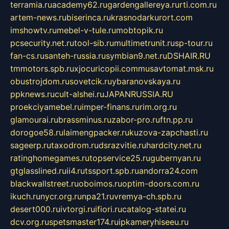
terramia.ru
academy62.ru
gardengallereya.ru
rti.com.ru
artem-news.ru
biserinca.ru
krasnodarkurort.com
imshowtv.ru
mebel-v-tule.ru
mobtopik.ru
pcsecurity.net.ru
tool-sib.ru
multimetrunit.ru
sp-tour.ru
fan-cs.ru
santeh-russia.ru
symbian9.net.ru
DSHAIR.RU
tmmotors.spb.ru
xjocuricopii.com
musavtomat.msk.ru
obustrojdom.ru
sovetcik.ru
ybaranovskaya.ru
ppknews.ru
cult-alshei.ru
JAPANRUSSIA.RU
proekciyamebel.ru
imper-finans.ru
rim.org.ru
glamourai.ru
brassminus.ru
zabor-pro.ru
ftn.pp.ru
dorogoe58.ru
laimengpacker.ru
kuzova-zapchasti.ru
sageerp.ru
taxodrom.ru
dsrazvitie.ru
hardcity.net.ru
ratinghomegames.ru
topservice25.ru
gubernyan.ru
gtglasslined.ru
ii4.ru
tssport.spb.ru
andorra24.com
blackwallstreet.ru
oboimos.ru
optim-doors.com.ru
ikuch.ru
nycr.org.ru
npa21.ru
vremya-ch.spb.ru
desert000.ru
ivtorgi.ru
ifiori.ru
catalog-statei.ru
dcv.org.ru
spetsmaster174.ru
ipkameryhiseeu.ru