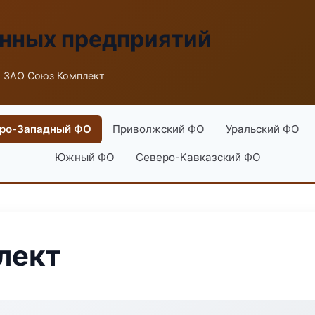
енных предприятий
 ЗАО Союз Комплект
ро-Западный ФО
Приволжский ФО
Уральский ФО
Южный ФО
Северо-Кавказский ФО
лект