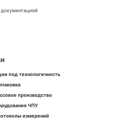
е документацией
ми
ции под технологичность
упаковка
ассовое производство
орудования ЧПУ
ротоколы измерений