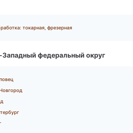
аботка: токарная, фрезерная
о-Западный федеральный округ
повец
 Новгород
ад
тербург
г