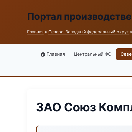
Портал производств
Главная
»
Северо-Западный федеральный округ
»
🏠 Главная
Центральный ФО
Севе
ЗАО Союз Комп