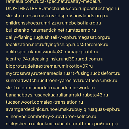
refineua.com.ru
cs-spec.net.ru
altay-mebel.ru
DNK-THEATRE.RU
mechaniks.spb.ru
ipcamtechage.ru
skosta.ru
a-sun.ru
stroy-ldsp.ru
snowlands.org.ru
childrensshoes.ru
mrlizzy.ru
mebelsofiakrd.ru
bulizhenko.ru
rumantick.net.ru
mtszerno.ru
daily-fishing.ru
glushiteli-v-spb.ru
megasat.org.ru
localization.net.ru
flyingfish.pp.ru
ds5teremok.ru
aclib.spb.ru
komissionka30.ru
mag-profit.ru
icentre-74.ru
leasing-nsk.ru
hd39.ru
rcd.com.ru
bioprot.ru
deltaextreme.ru
mirkotlov07.ru
mycrossway.ru
temamedia.ru
art-fusing.ru
cbslefort.ru
sunroadwatch.ru
citroen-yaroslavl.ru
ratnews.msk.ru
sk-if.ru
joomlamoduli.ru
academic-work.ru
bananaboys.ru
sanekua.ru
lianafrukt.ru
beta43.ru
tucsonwoori.com
alex-translation.ru
avantgardeclinics.ru
noel.msk.ru
buylq.ru
aquas-spb.ru
vilnerivne.com
bobry-2.ru
vtoroe-solnce.ru
nickysheen.ru
clockmir.ru
huntercraft.ru
стройокт.рф