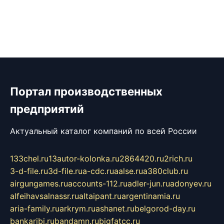
Портал производственных
предприятий
Актуальный каталог компаний по всей России
133chel.ru
13autor-kolonka.ru
2864420.ru
2rich.ru
3-d-file.ru
3d-file.ru
a-cdc.ru
aalse.ru
a380club.ru
airgungames.ru
accounts-112.ru
adler-jun.ru
adonyev.ru
alfeihavsalnassr.ru
altaipant.ru
argentinamia.ru
aria-family.ru
arkrym.ru
ashanet.ru
belgorod-day.ru
bankaribi.ru
bandamn.ru
bigfatcc.ru