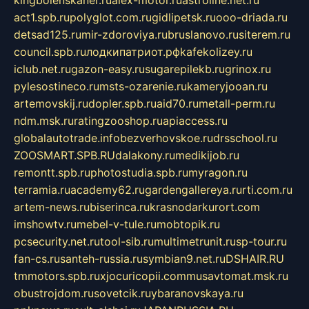
kingbolenskaner.ru
alex-motor.ru
astroline.net.ru
act1.spb.ru
polyglot.com.ru
gidlipetsk.ru
ooo-driada.ru
detsad125.ru
mir-zdoroviya.ru
bruslanovo.ru
siterem.ru
council.spb.ru
лодкипатриот.рф
kafekolizey.ru
iclub.net.ru
gazon-easy.ru
sugarepilekb.ru
grinox.ru
pylesostineco.ru
msts-ozarenie.ru
kameryjooan.ru
artemovskij.ru
dopler.spb.ru
aid70.ru
metall-perm.ru
ndm.msk.ru
ratingzooshop.ru
apiaccess.ru
globalautotrade.info
bezverhovskoe.ru
drsschool.ru
ZOOSMART.SPB.RU
dalakony.ru
medikijob.ru
remontt.spb.ru
photostudia.spb.ru
myragon.ru
terramia.ru
academy62.ru
gardengallereya.ru
rti.com.ru
artem-news.ru
biserinca.ru
krasnodarkurort.com
imshowtv.ru
mebel-v-tule.ru
mobtopik.ru
pcsecurity.net.ru
tool-sib.ru
multimetrunit.ru
sp-tour.ru
fan-cs.ru
santeh-russia.ru
symbian9.net.ru
DSHAIR.RU
tmmotors.spb.ru
xjocuricopii.com
musavtomat.msk.ru
obustrojdom.ru
sovetcik.ru
ybaranovskaya.ru