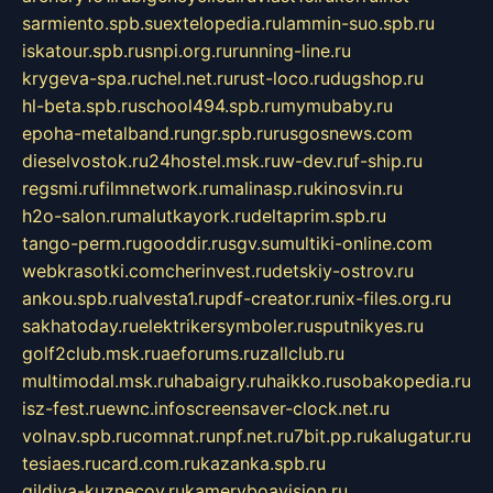
sarmiento.spb.su
extelopedia.ru
lammin-suo.spb.ru
iskatour.spb.ru
snpi.org.ru
running-line.ru
krygeva-spa.ru
chel.net.ru
rust-loco.ru
dugshop.ru
hl-beta.spb.ru
school494.spb.ru
mymubaby.ru
epoha-metalband.ru
ngr.spb.ru
rusgosnews.com
dieselvostok.ru
24hostel.msk.ru
w-dev.ru
f-ship.ru
regsmi.ru
filmnetwork.ru
malinasp.ru
kinosvin.ru
h2o-salon.ru
malutkayork.ru
deltaprim.spb.ru
tango-perm.ru
gooddir.ru
sgv.su
multiki-online.com
webkrasotki.com
cherinvest.ru
detskiy-ostrov.ru
ankou.spb.ru
alvesta1.ru
pdf-creator.ru
nix-files.org.ru
sakhatoday.ru
elektrikersymboler.ru
sputnikyes.ru
golf2club.msk.ru
aeforums.ru
zallclub.ru
multimodal.msk.ru
habaigry.ru
haikko.ru
sobakopedia.ru
isz-fest.ru
ewnc.info
screensaver-clock.net.ru
volnav.spb.ru
comnat.ru
npf.net.ru
7bit.pp.ru
kalugatur.ru
tesiaes.ru
card.com.ru
kazanka.spb.ru
gildiya-kuznecov.ru
kameryboavision.ru