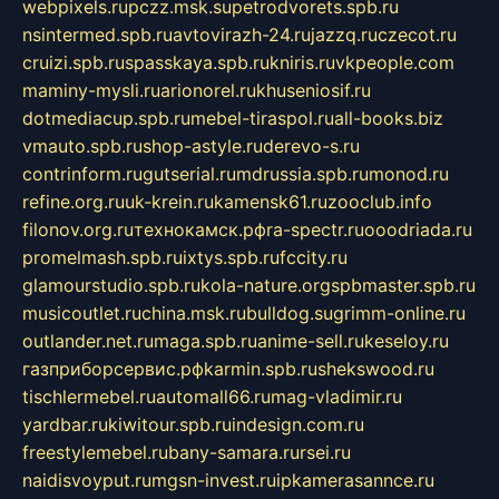
webpixels.ru
pczz.msk.su
petrodvorets.spb.ru
nsintermed.spb.ru
avtovirazh-24.ru
jazzq.ru
czecot.ru
cruizi.spb.ru
spasskaya.spb.ru
kniris.ru
vkpeople.com
maminy-mysli.ru
arionorel.ru
khuseniosif.ru
dotmediacup.spb.ru
mebel-tiraspol.ru
all-books.biz
vmauto.spb.ru
shop-astyle.ru
derevo-s.ru
contrinform.ru
gutserial.ru
mdrussia.spb.ru
monod.ru
refine.org.ru
uk-krein.ru
kamensk61.ru
zooclub.info
filonov.org.ru
технокамск.рф
ra-spectr.ru
ooodriada.ru
promelmash.spb.ru
ixtys.spb.ru
fccity.ru
glamourstudio.spb.ru
kola-nature.org
spbmaster.spb.ru
musicoutlet.ru
china.msk.ru
bulldog.su
grimm-online.ru
outlander.net.ru
maga.spb.ru
anime-sell.ru
keseloy.ru
газприборсервис.рф
karmin.spb.ru
shekswood.ru
tischlermebel.ru
automall66.ru
mag-vladimir.ru
yardbar.ru
kiwitour.spb.ru
indesign.com.ru
freestylemebel.ru
bany-samara.ru
rsei.ru
naidisvoyput.ru
mgsn-invest.ru
ipkamerasannce.ru