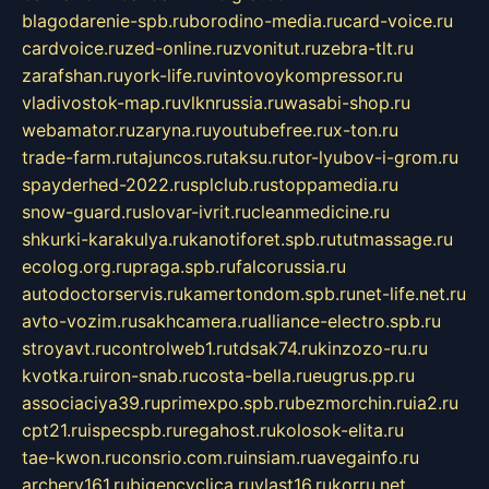
blagodarenie-spb.ru
borodino-media.ru
card-voice.ru
cardvoice.ru
zed-online.ru
zvonitut.ru
zebra-tlt.ru
zarafshan.ru
york-life.ru
vintovoykompressor.ru
vladivostok-map.ru
vlknrussia.ru
wasabi-shop.ru
webamator.ru
zaryna.ru
youtubefree.ru
x-ton.ru
trade-farm.ru
tajuncos.ru
taksu.ru
tor-lyubov-i-grom.ru
spayderhed-2022.ru
splclub.ru
stoppamedia.ru
snow-guard.ru
slovar-ivrit.ru
cleanmedicine.ru
shkurki-karakulya.ru
kanotiforet.spb.ru
tutmassage.ru
ecolog.org.ru
praga.spb.ru
falcorussia.ru
autodoctorservis.ru
kamertondom.spb.ru
net-life.net.ru
avto-vozim.ru
sakhcamera.ru
alliance-electro.spb.ru
stroyavt.ru
controlweb1.ru
tdsak74.ru
kinzozo-ru.ru
kvotka.ru
iron-snab.ru
costa-bella.ru
eugrus.pp.ru
associaciya39.ru
primexpo.spb.ru
bezmorchin.ru
ia2.ru
cpt21.ru
ispecspb.ru
regahost.ru
kolosok-elita.ru
tae-kwon.ru
consrio.com.ru
insiam.ru
avegainfo.ru
archery161.ru
bigencyclica.ru
vlast16.ru
korru.net