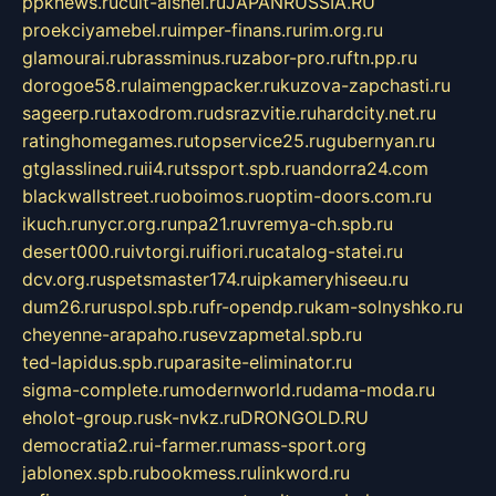
ppknews.ru
cult-alshei.ru
JAPANRUSSIA.RU
proekciyamebel.ru
imper-finans.ru
rim.org.ru
glamourai.ru
brassminus.ru
zabor-pro.ru
ftn.pp.ru
dorogoe58.ru
laimengpacker.ru
kuzova-zapchasti.ru
sageerp.ru
taxodrom.ru
dsrazvitie.ru
hardcity.net.ru
ratinghomegames.ru
topservice25.ru
gubernyan.ru
gtglasslined.ru
ii4.ru
tssport.spb.ru
andorra24.com
blackwallstreet.ru
oboimos.ru
optim-doors.com.ru
ikuch.ru
nycr.org.ru
npa21.ru
vremya-ch.spb.ru
desert000.ru
ivtorgi.ru
ifiori.ru
catalog-statei.ru
dcv.org.ru
spetsmaster174.ru
ipkameryhiseeu.ru
dum26.ru
ruspol.spb.ru
fr-opendp.ru
kam-solnyshko.ru
cheyenne-arapaho.ru
sevzapmetal.spb.ru
ted-lapidus.spb.ru
parasite-eliminator.ru
sigma-complete.ru
modernworld.ru
dama-moda.ru
eholot-group.ru
sk-nvkz.ru
DRONGOLD.RU
democratia2.ru
i-farmer.ru
mass-sport.org
jablonex.spb.ru
bookmess.ru
linkword.ru