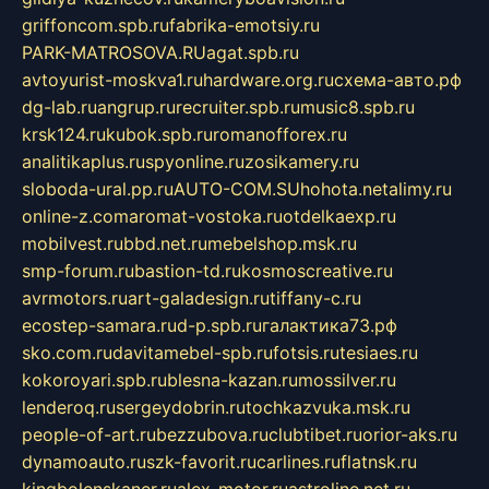
griffoncom.spb.ru
fabrika-emotsiy.ru
PARK-MATROSOVA.RU
agat.spb.ru
avtoyurist-moskva1.ru
hardware.org.ru
схема-авто.рф
dg-lab.ru
angrup.ru
recruiter.spb.ru
music8.spb.ru
krsk124.ru
kubok.spb.ru
romanofforex.ru
analitikaplus.ru
spyonline.ru
zosikamery.ru
sloboda-ural.pp.ru
AUTO-COM.SU
hohota.net
alimy.ru
online-z.com
aromat-vostoka.ru
otdelkaexp.ru
mobilvest.ru
bbd.net.ru
mebelshop.msk.ru
smp-forum.ru
bastion-td.ru
kosmoscreative.ru
avrmotors.ru
art-galadesign.ru
tiffany-c.ru
ecostep-samara.ru
d-p.spb.ru
галактика73.рф
sko.com.ru
davitamebel-spb.ru
fotsis.ru
tesiaes.ru
kokoroyari.spb.ru
blesna-kazan.ru
mossilver.ru
lenderoq.ru
sergeydobrin.ru
tochkazvuka.msk.ru
people-of-art.ru
bezzubova.ru
clubtibet.ru
orior-aks.ru
dynamoauto.ru
szk-favorit.ru
carlines.ru
flatnsk.ru