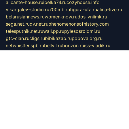
alicante-house.ru
ibelka74.ru
cozyhouse.info
vlkargalev-studio.ru
700mb.ru
figura-ufa.ru
alina-live.ru
belarusiannews.ru
womenknow.ru
dos-vniimk.ru
sega.net.ru
dv.net.ru
phenomenonsofhistory.com
telesputnik.net.ru
wall.pp.ru
pylesosroidmi.ru
gtc-clan.ru
cligs.ru
bibikazap.ru
popova.org.ru
netwhistler.spb.ru
bellvil.ru
bonzon.ru
iss-vladik.ru
defiparis.net.ru
las-gryzas.ru
amku.ru
electednews.spb.ru
feather.org.ru
spar72.ru
tankiigri.ru
dominus.com.ru
ibtree.ru
sanykool.pp.ru
unixlib.org.ru
menatep.spb.ru
gartenterrassen.ru
printeka.ru
skvozilka.com.ru
parkovka-pub.ru
lovemobi.ru
art-ru.ru
emulatorz.com.ru
alucomp.com.ru
tatforum.com.ru
alternativa-profi.ru
dermakler.ru
artsurvey.ru
aredir.ru
khimspas.ru
centr-maxi.ru
2018r.ru
bort-stomer-defort.ru
professional2.ru
gibsons.ru
artselena.ru
art-pilot.ru
ingredient.spb.ru
npfpolimer.spb.ru
argentum.spb.ru
hom-edu.ru