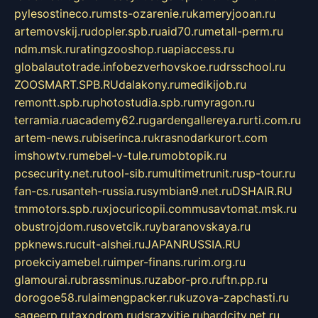
pylesostineco.ru
msts-ozarenie.ru
kameryjooan.ru
artemovskij.ru
dopler.spb.ru
aid70.ru
metall-perm.ru
ndm.msk.ru
ratingzooshop.ru
apiaccess.ru
globalautotrade.info
bezverhovskoe.ru
drsschool.ru
ZOOSMART.SPB.RU
dalakony.ru
medikijob.ru
remontt.spb.ru
photostudia.spb.ru
myragon.ru
terramia.ru
academy62.ru
gardengallereya.ru
rti.com.ru
artem-news.ru
biserinca.ru
krasnodarkurort.com
imshowtv.ru
mebel-v-tule.ru
mobtopik.ru
pcsecurity.net.ru
tool-sib.ru
multimetrunit.ru
sp-tour.ru
fan-cs.ru
santeh-russia.ru
symbian9.net.ru
DSHAIR.RU
tmmotors.spb.ru
xjocuricopii.com
musavtomat.msk.ru
obustrojdom.ru
sovetcik.ru
ybaranovskaya.ru
ppknews.ru
cult-alshei.ru
JAPANRUSSIA.RU
proekciyamebel.ru
imper-finans.ru
rim.org.ru
glamourai.ru
brassminus.ru
zabor-pro.ru
ftn.pp.ru
dorogoe58.ru
laimengpacker.ru
kuzova-zapchasti.ru
sageerp.ru
taxodrom.ru
dsrazvitie.ru
hardcity.net.ru