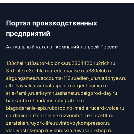
Портал производственных
предприятий
Актуальный каталог компаний по всей России
133chel.ru
13autor-kolonka.ru
2864420.ru
2rich.ru
3-d-file.ru
3d-file.ru
a-cdc.ru
aalse.ru
a380club.ru
airgungames.ru
accounts-112.ru
adler-jun.ru
adonyev.ru
alfeihavsalnassr.ru
altaipant.ru
argentinamia.ru
aria-family.ru
arkrym.ru
ashanet.ru
belgorod-day.ru
bankaribi.ru
bandamn.ru
bigfatcc.ru
blagodarenie-spb.ru
borodino-media.ru
card-voice.ru
cardvoice.ru
zed-online.ru
zvonitut.ru
zebra-tlt.ru
zarafshan.ru
york-life.ru
vintovoykompressor.ru
vladivostok-map.ru
vlknrussia.ru
wasabi-shop.ru