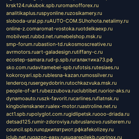
krsk124.ru
kubok.spb.ru
romanofforex.ru
analitikaplus.ru
spyonline.ru
zosikamery.ru
sloboda-ural.pp.ru
AUTO-COM.SU
hohota.net
alimy.ru
online-z.com
aromat-vostoka.ru
otdelkaexp.ru
mobilvest.ru
bbd.net.ru
mebelshop.msk.ru
smp-forum.ru
bastion-td.ru
kosmoscreative.ru
avrmotors.ru
art-galadesign.ru
tiffany-c.ru
ecostep-samara.ru
d-p.spb.ru
галактика73.рф
sko.com.ru
davitamebel-spb.ru
fotsis.ru
tesiaes.ru
kokoroyari.spb.ru
blesna-kazan.ru
mossilver.ru
lenderoq.ru
sergeydobrin.ru
tochkazvuka.msk.ru
people-of-art.ru
bezzubova.ru
clubtibet.ru
orior-aks.ru
dynamoauto.ru
szk-favorit.ru
carlines.ru
flatnsk.ru
kingbolenskaner.ru
alex-motor.ru
astroline.net.ru
act1.spb.ru
polyglot.com.ru
gidlipetsk.ru
ooo-driada.ru
detsad125.ru
mir-zdoroviya.ru
bruslanovo.ru
siterem.ru
council.spb.ru
лодкипатриот.рф
kafekolizey.ru
iclub.net.ru
gazon-easy.ru
sugarepilekb.ru
grinox.ru