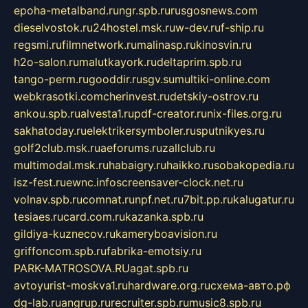
epoha-metalband.ru
ngr.spb.ru
rusgosnews.com
dieselvostok.ru
24hostel.msk.ru
w-dev.ru
f-ship.ru
regsmi.ru
filmnetwork.ru
malinasp.ru
kinosvin.ru
h2o-salon.ru
malutkayork.ru
deltaprim.spb.ru
tango-perm.ru
gooddir.ru
sgv.su
multiki-online.com
webkrasotki.com
cherinvest.ru
detskiy-ostrov.ru
ankou.spb.ru
alvesta1.ru
pdf-creator.ru
nix-files.org.ru
sakhatoday.ru
elektrikersymboler.ru
sputnikyes.ru
golf2club.msk.ru
aeforums.ru
zallclub.ru
multimodal.msk.ru
habaigry.ru
haikko.ru
sobakopedia.ru
isz-fest.ru
ewnc.info
screensaver-clock.net.ru
volnav.spb.ru
comnat.ru
npf.net.ru
7bit.pp.ru
kalugatur.ru
tesiaes.ru
card.com.ru
kazanka.spb.ru
gildiya-kuznecov.ru
kameryboavision.ru
griffoncom.spb.ru
fabrika-emotsiy.ru
PARK-MATROSOVA.RU
agat.spb.ru
avtoyurist-moskva1.ru
hardware.org.ru
схема-авто.рф
dg-lab.ru
angrup.ru
recruiter.spb.ru
music8.spb.ru