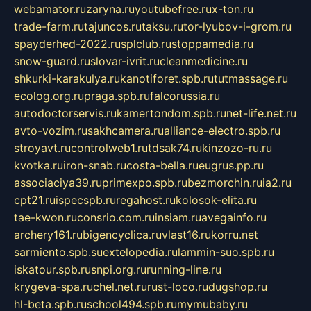
webamator.ru
zaryna.ru
youtubefree.ru
x-ton.ru
trade-farm.ru
tajuncos.ru
taksu.ru
tor-lyubov-i-grom.ru
spayderhed-2022.ru
splclub.ru
stoppamedia.ru
snow-guard.ru
slovar-ivrit.ru
cleanmedicine.ru
shkurki-karakulya.ru
kanotiforet.spb.ru
tutmassage.ru
ecolog.org.ru
praga.spb.ru
falcorussia.ru
autodoctorservis.ru
kamertondom.spb.ru
net-life.net.ru
avto-vozim.ru
sakhcamera.ru
alliance-electro.spb.ru
stroyavt.ru
controlweb1.ru
tdsak74.ru
kinzozo-ru.ru
kvotka.ru
iron-snab.ru
costa-bella.ru
eugrus.pp.ru
associaciya39.ru
primexpo.spb.ru
bezmorchin.ru
ia2.ru
cpt21.ru
ispecspb.ru
regahost.ru
kolosok-elita.ru
tae-kwon.ru
consrio.com.ru
insiam.ru
avegainfo.ru
archery161.ru
bigencyclica.ru
vlast16.ru
korru.net
sarmiento.spb.su
extelopedia.ru
lammin-suo.spb.ru
iskatour.spb.ru
snpi.org.ru
running-line.ru
krygeva-spa.ru
chel.net.ru
rust-loco.ru
dugshop.ru
hl-beta.spb.ru
school494.spb.ru
mymubaby.ru