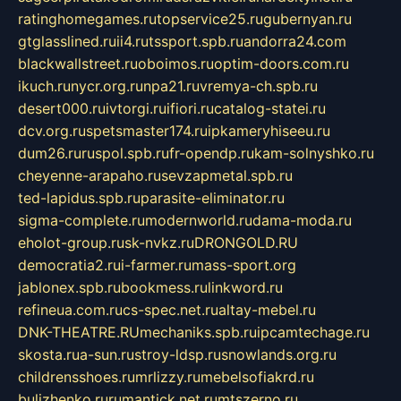
ratinghomegames.ru
topservice25.ru
gubernyan.ru
gtglasslined.ru
ii4.ru
tssport.spb.ru
andorra24.com
blackwallstreet.ru
oboimos.ru
optim-doors.com.ru
ikuch.ru
nycr.org.ru
npa21.ru
vremya-ch.spb.ru
desert000.ru
ivtorgi.ru
ifiori.ru
catalog-statei.ru
dcv.org.ru
spetsmaster174.ru
ipkameryhiseeu.ru
dum26.ru
ruspol.spb.ru
fr-opendp.ru
kam-solnyshko.ru
cheyenne-arapaho.ru
sevzapmetal.spb.ru
ted-lapidus.spb.ru
parasite-eliminator.ru
sigma-complete.ru
modernworld.ru
dama-moda.ru
eholot-group.ru
sk-nvkz.ru
DRONGOLD.RU
democratia2.ru
i-farmer.ru
mass-sport.org
jablonex.spb.ru
bookmess.ru
linkword.ru
refineua.com.ru
cs-spec.net.ru
altay-mebel.ru
DNK-THEATRE.RU
mechaniks.spb.ru
ipcamtechage.ru
skosta.ru
a-sun.ru
stroy-ldsp.ru
snowlands.org.ru
childrensshoes.ru
mrlizzy.ru
mebelsofiakrd.ru
bulizhenko.ru
rumantick.net.ru
mtszerno.ru