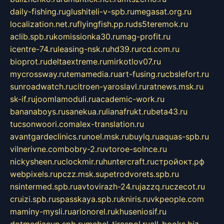
daily-fishing.ru
glushiteli-v-spb.ru
megasat.org.ru
localization.net.ru
flyingfish.pp.ru
ds5teremok.ru
aclib.spb.ru
komissionka30.ru
mag-profit.ru
icentre-74.ru
leasing-nsk.ru
hd39.ru
rcd.com.ru
bioprot.ru
deltaextreme.ru
mirkotlov07.ru
mycrossway.ru
temamedia.ru
art-fusing.ru
cbslefort.ru
sunroadwatch.ru
citroen-yaroslavl.ru
ratnews.msk.ru
sk-if.ru
joomlamoduli.ru
academic-work.ru
bananaboys.ru
sanekua.ru
lianafrukt.ru
beta43.ru
tucsonwoori.com
alex-translation.ru
avantgardeclinics.ru
noel.msk.ru
buylq.ru
aquas-spb.ru
vilnerivne.com
bobry-2.ru
vtoroe-solnce.ru
nickysheen.ru
clockmir.ru
huntercraft.ru
стройокт.рф
webpixels.ru
pczz.msk.su
petrodvorets.spb.ru
nsintermed.spb.ru
avtovirazh-24.ru
jazzq.ru
czecot.ru
cruizi.spb.ru
spasskaya.spb.ru
kniris.ru
vkpeople.com
maminy-mysli.ru
arionorel.ru
khuseniosif.ru