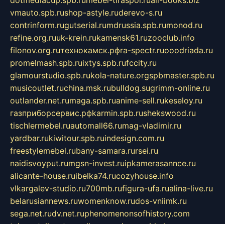
dotmediacup.spb.ru
mebel-tiraspol.ru
all-books.biz
vmauto.spb.ru
shop-astyle.ru
derevo-s.ru
contrinform.ru
gutserial.ru
mdrussia.spb.ru
monod.ru
refine.org.ru
uk-krein.ru
kamensk61.ru
zooclub.info
filonov.org.ru
технокамск.рф
ra-spectr.ru
ooodriada.ru
promelmash.spb.ru
ixtys.spb.ru
fccity.ru
glamourstudio.spb.ru
kola-nature.org
spbmaster.spb.ru
musicoutlet.ru
china.msk.ru
bulldog.su
grimm-online.ru
outlander.net.ru
maga.spb.ru
anime-sell.ru
keseloy.ru
газприборсервис.рф
karmin.spb.ru
shekswood.ru
tischlermebel.ru
automall66.ru
mag-vladimir.ru
yardbar.ru
kiwitour.spb.ru
indesign.com.ru
freestylemebel.ru
bany-samara.ru
rsei.ru
naidisvoyput.ru
mgsn-invest.ru
ipkamerasannce.ru
alicante-house.ru
ibelka74.ru
cozyhouse.info
vlkargalev-studio.ru
700mb.ru
figura-ufa.ru
alina-live.ru
belarusiannews.ru
womenknow.ru
dos-vniimk.ru
sega.net.ru
dv.net.ru
phenomenonsofhistory.com