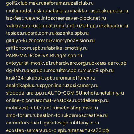
golf2club.msk.ru
aeforums.ru
zallclub.ru
multimodal.msk.ru
habaigry.ru
haikko.ru
sobakopedia.ru
isz-fest.ru
ewnc.info
screensaver-clock.net.ru
volnav.spb.ru
comnat.ru
npf.net.ru
7bit.pp.ru
kalugatur.ru
tesiaes.ru
card.com.ru
kazanka.spb.ru
gildiya-kuznecov.ru
kameryboavision.ru
griffoncom.spb.ru
fabrika-emotsiy.ru
PARK-MATROSOVA.RU
agat.spb.ru
avtoyurist-moskva1.ru
hardware.org.ru
схема-авто.рф
dg-lab.ru
angrup.ru
recruiter.spb.ru
music8.spb.ru
krsk124.ru
kubok.spb.ru
romanofforex.ru
analitikaplus.ru
spyonline.ru
zosikamery.ru
sloboda-ural.pp.ru
AUTO-COM.SU
hohota.net
alimy.ru
online-z.com
aromat-vostoka.ru
otdelkaexp.ru
mobilvest.ru
bbd.net.ru
mebelshop.msk.ru
smp-forum.ru
bastion-td.ru
kosmoscreative.ru
avrmotors.ru
art-galadesign.ru
tiffany-c.ru
ecostep-samara.ru
d-p.spb.ru
галактика73.рф