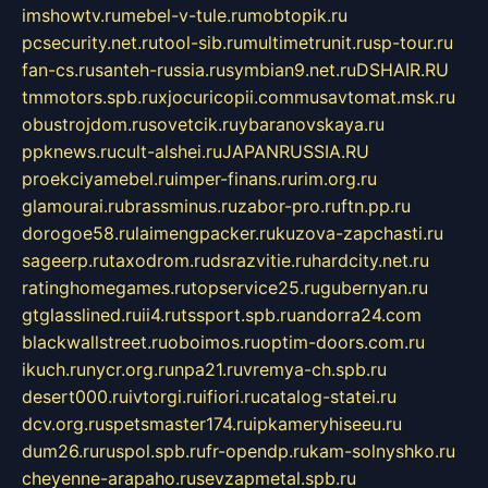
imshowtv.ru
mebel-v-tule.ru
mobtopik.ru
pcsecurity.net.ru
tool-sib.ru
multimetrunit.ru
sp-tour.ru
fan-cs.ru
santeh-russia.ru
symbian9.net.ru
DSHAIR.RU
tmmotors.spb.ru
xjocuricopii.com
musavtomat.msk.ru
obustrojdom.ru
sovetcik.ru
ybaranovskaya.ru
ppknews.ru
cult-alshei.ru
JAPANRUSSIA.RU
proekciyamebel.ru
imper-finans.ru
rim.org.ru
glamourai.ru
brassminus.ru
zabor-pro.ru
ftn.pp.ru
dorogoe58.ru
laimengpacker.ru
kuzova-zapchasti.ru
sageerp.ru
taxodrom.ru
dsrazvitie.ru
hardcity.net.ru
ratinghomegames.ru
topservice25.ru
gubernyan.ru
gtglasslined.ru
ii4.ru
tssport.spb.ru
andorra24.com
blackwallstreet.ru
oboimos.ru
optim-doors.com.ru
ikuch.ru
nycr.org.ru
npa21.ru
vremya-ch.spb.ru
desert000.ru
ivtorgi.ru
ifiori.ru
catalog-statei.ru
dcv.org.ru
spetsmaster174.ru
ipkameryhiseeu.ru
dum26.ru
ruspol.spb.ru
fr-opendp.ru
kam-solnyshko.ru
cheyenne-arapaho.ru
sevzapmetal.spb.ru