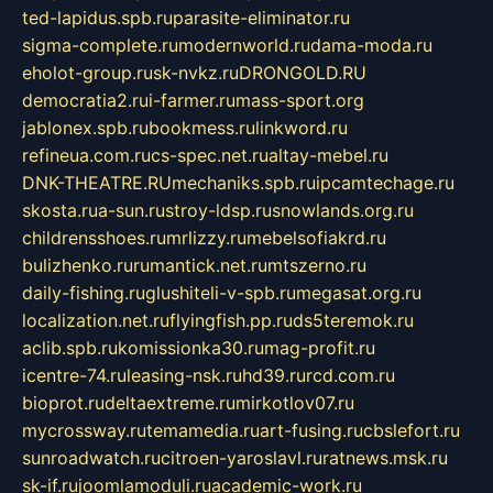
ted-lapidus.spb.ru
parasite-eliminator.ru
sigma-complete.ru
modernworld.ru
dama-moda.ru
eholot-group.ru
sk-nvkz.ru
DRONGOLD.RU
democratia2.ru
i-farmer.ru
mass-sport.org
jablonex.spb.ru
bookmess.ru
linkword.ru
refineua.com.ru
cs-spec.net.ru
altay-mebel.ru
DNK-THEATRE.RU
mechaniks.spb.ru
ipcamtechage.ru
skosta.ru
a-sun.ru
stroy-ldsp.ru
snowlands.org.ru
childrensshoes.ru
mrlizzy.ru
mebelsofiakrd.ru
bulizhenko.ru
rumantick.net.ru
mtszerno.ru
daily-fishing.ru
glushiteli-v-spb.ru
megasat.org.ru
localization.net.ru
flyingfish.pp.ru
ds5teremok.ru
aclib.spb.ru
komissionka30.ru
mag-profit.ru
icentre-74.ru
leasing-nsk.ru
hd39.ru
rcd.com.ru
bioprot.ru
deltaextreme.ru
mirkotlov07.ru
mycrossway.ru
temamedia.ru
art-fusing.ru
cbslefort.ru
sunroadwatch.ru
citroen-yaroslavl.ru
ratnews.msk.ru
sk-if.ru
joomlamoduli.ru
academic-work.ru