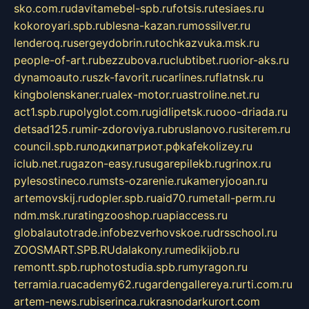
sko.com.ru
davitamebel-spb.ru
fotsis.ru
tesiaes.ru
kokoroyari.spb.ru
blesna-kazan.ru
mossilver.ru
lenderoq.ru
sergeydobrin.ru
tochkazvuka.msk.ru
people-of-art.ru
bezzubova.ru
clubtibet.ru
orior-aks.ru
dynamoauto.ru
szk-favorit.ru
carlines.ru
flatnsk.ru
kingbolenskaner.ru
alex-motor.ru
astroline.net.ru
act1.spb.ru
polyglot.com.ru
gidlipetsk.ru
ooo-driada.ru
detsad125.ru
mir-zdoroviya.ru
bruslanovo.ru
siterem.ru
council.spb.ru
лодкипатриот.рф
kafekolizey.ru
iclub.net.ru
gazon-easy.ru
sugarepilekb.ru
grinox.ru
pylesostineco.ru
msts-ozarenie.ru
kameryjooan.ru
artemovskij.ru
dopler.spb.ru
aid70.ru
metall-perm.ru
ndm.msk.ru
ratingzooshop.ru
apiaccess.ru
globalautotrade.info
bezverhovskoe.ru
drsschool.ru
ZOOSMART.SPB.RU
dalakony.ru
medikijob.ru
remontt.spb.ru
photostudia.spb.ru
myragon.ru
terramia.ru
academy62.ru
gardengallereya.ru
rti.com.ru
artem-news.ru
biserinca.ru
krasnodarkurort.com