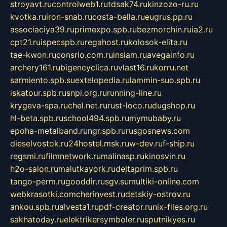
stroyavt.ru
controlweb1.ru
tdsak74.ru
kinzozo-ru.ru
kvotka.ru
iron-snab.ru
costa-bella.ru
eugrus.pp.ru
associaciya39.ru
primexpo.spb.ru
bezmorchin.ru
ia2.ru
cpt21.ru
ispecspb.ru
regahost.ru
kolosok-elita.ru
tae-kwon.ru
consrio.com.ru
insiam.ru
avegainfo.ru
archery161.ru
bigencyclica.ru
vlast16.ru
korru.net
sarmiento.spb.su
extelopedia.ru
lammin-suo.spb.ru
iskatour.spb.ru
snpi.org.ru
running-line.ru
krygeva-spa.ru
chel.net.ru
rust-loco.ru
dugshop.ru
hl-beta.spb.ru
school494.spb.ru
mymubaby.ru
epoha-metalband.ru
ngr.spb.ru
rusgosnews.com
dieselvostok.ru
24hostel.msk.ru
w-dev.ru
f-ship.ru
regsmi.ru
filmnetwork.ru
malinasp.ru
kinosvin.ru
h2o-salon.ru
malutkayork.ru
deltaprim.spb.ru
tango-perm.ru
gooddir.ru
sgv.su
multiki-online.com
webkrasotki.com
cherinvest.ru
detskiy-ostrov.ru
ankou.spb.ru
alvesta1.ru
pdf-creator.ru
nix-files.org.ru
sakhatoday.ru
elektrikersymboler.ru
sputnikyes.ru