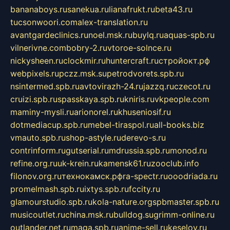
bananaboys.ru
sanekua.ru
lianafrukt.ru
beta43.ru
tucsonwoori.com
alex-translation.ru
avantgardeclinics.ru
noel.msk.ru
buylq.ru
aquas-spb.ru
vilnerivne.com
bobry-2.ru
vtoroe-solnce.ru
nickysheen.ru
clockmir.ru
huntercraft.ru
стройокт.рф
webpixels.ru
pczz.msk.su
petrodvorets.spb.ru
nsintermed.spb.ru
avtovirazh-24.ru
jazzq.ru
czecot.ru
cruizi.spb.ru
spasskaya.spb.ru
kniris.ru
vkpeople.com
maminy-mysli.ru
arionorel.ru
khuseniosif.ru
dotmediacup.spb.ru
mebel-tiraspol.ru
all-books.biz
vmauto.spb.ru
shop-astyle.ru
derevo-s.ru
contrinform.ru
gutserial.ru
mdrussia.spb.ru
monod.ru
refine.org.ru
uk-krein.ru
kamensk61.ru
zooclub.info
filonov.org.ru
технокамск.рф
ra-spectr.ru
ooodriada.ru
promelmash.spb.ru
ixtys.spb.ru
fccity.ru
glamourstudio.spb.ru
kola-nature.org
spbmaster.spb.ru
musicoutlet.ru
china.msk.ru
bulldog.su
grimm-online.ru
outlander.net.ru
maga.spb.ru
anime-sell.ru
keseloy.ru