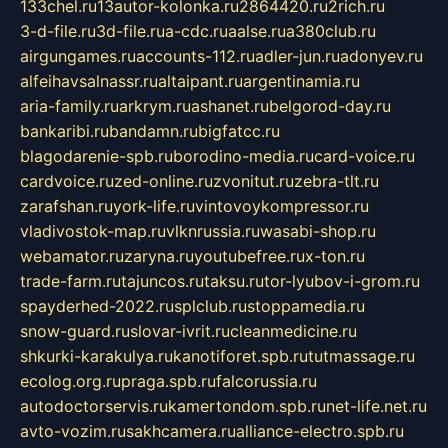
133chel.ru
13autor-kolonka.ru
2864420.ru
2rich.ru
3-d-file.ru
3d-file.ru
a-cdc.ru
aalse.ru
a380club.ru
airgungames.ru
accounts-112.ru
adler-jun.ru
adonyev.ru
alfeihavsalnassr.ru
altaipant.ru
argentinamia.ru
aria-family.ru
arkrym.ru
ashanet.ru
belgorod-day.ru
bankaribi.ru
bandamn.ru
bigfatcc.ru
blagodarenie-spb.ru
borodino-media.ru
card-voice.ru
cardvoice.ru
zed-online.ru
zvonitut.ru
zebra-tlt.ru
zarafshan.ru
york-life.ru
vintovoykompressor.ru
vladivostok-map.ru
vlknrussia.ru
wasabi-shop.ru
webamator.ru
zaryna.ru
youtubefree.ru
x-ton.ru
trade-farm.ru
tajuncos.ru
taksu.ru
tor-lyubov-i-grom.ru
spayderhed-2022.ru
splclub.ru
stoppamedia.ru
snow-guard.ru
slovar-ivrit.ru
cleanmedicine.ru
shkurki-karakulya.ru
kanotiforet.spb.ru
tutmassage.ru
ecolog.org.ru
praga.spb.ru
falcorussia.ru
autodoctorservis.ru
kamertondom.spb.ru
net-life.net.ru
avto-vozim.ru
sakhcamera.ru
alliance-electro.spb.ru