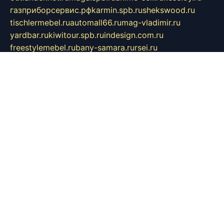
газприборсервис.рф
karmin.spb.ru
shekswood.ru
tischlermebel.ru
automall66.ru
mag-vladimir.ru
yardbar.ru
kiwitour.spb.ru
indesign.com.ru
freestylemebel.ru
bany-samara.ru
rsei.ru
naidisvoyput.ru
mgsn-invest.ru
ipkamerasannce.ru
alicante-house.ru
ibelka74.ru
cozyhouse.info
vlkargalev-studio.ru
700mb.ru
figura-ufa.ru
alina-live.ru
belarusiannews.ru
womenknow.ru
dos-vniimk.ru
sega.net.ru
dv.net.ru
phenomenonsofhistory.com
telesputnik.net.ru
wall.pp.ru
pylesosroidmi.ru
gtc-clan.ru
cligs.ru
bibikazap.ru
popova.org.ru
netwhistler.spb.ru
bellvil.ru
bonzon.ru
iss-vladik.ru
defiparis.net.ru
las-gryzas.ru
amku.ru
electednews.spb.ru
feather.org.ru
spar72.ru
tankiigri.ru
dominus.com.ru
ibtree.ru
sanykool.pp.ru
unixlib.org.ru
menatep.spb.ru
gartenterrassen.ru
printeka.ru
skvozilka.com.ru
parkovka-pub.ru
lovemobi.ru
art-ru.ru
emulatorz.com.ru
alucomp.com.ru
tatforum.com.ru