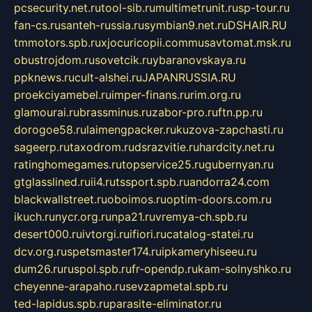
pcsecurity.net.ru
tool-sib.ru
multimetrunit.ru
sp-tour.ru
fan-cs.ru
santeh-russia.ru
symbian9.net.ru
DSHAIR.RU
tmmotors.spb.ru
xjocuricopii.com
musavtomat.msk.ru
obustrojdom.ru
sovetcik.ru
ybaranovskaya.ru
ppknews.ru
cult-alshei.ru
JAPANRUSSIA.RU
proekciyamebel.ru
imper-finans.ru
rim.org.ru
glamourai.ru
brassminus.ru
zabor-pro.ru
ftn.pp.ru
dorogoe58.ru
laimengpacker.ru
kuzova-zapchasti.ru
sageerp.ru
taxodrom.ru
dsrazvitie.ru
hardcity.net.ru
ratinghomegames.ru
topservice25.ru
gubernyan.ru
gtglasslined.ru
ii4.ru
tssport.spb.ru
andorra24.com
blackwallstreet.ru
oboimos.ru
optim-doors.com.ru
ikuch.ru
nycr.org.ru
npa21.ru
vremya-ch.spb.ru
desert000.ru
ivtorgi.ru
ifiori.ru
catalog-statei.ru
dcv.org.ru
spetsmaster174.ru
ipkameryhiseeu.ru
dum26.ru
ruspol.spb.ru
fr-opendp.ru
kam-solnyshko.ru
cheyenne-arapaho.ru
sevzapmetal.spb.ru
ted-lapidus.spb.ru
parasite-eliminator.ru