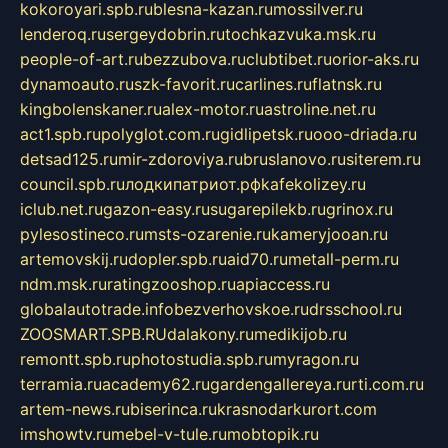
kokoroyari.spb.ru
blesna-kazan.ru
mossilver.ru
lenderoq.ru
sergeydobrin.ru
tochkazvuka.msk.ru
people-of-art.ru
bezzubova.ru
clubtibet.ru
orior-aks.ru
dynamoauto.ru
szk-favorit.ru
carlines.ru
flatnsk.ru
kingbolenskaner.ru
alex-motor.ru
astroline.net.ru
act1.spb.ru
polyglot.com.ru
gidlipetsk.ru
ooo-driada.ru
detsad125.ru
mir-zdoroviya.ru
bruslanovo.ru
siterem.ru
council.spb.ru
лодкипатриот.рф
kafekolizey.ru
iclub.net.ru
gazon-easy.ru
sugarepilekb.ru
grinox.ru
pylesostineco.ru
msts-ozarenie.ru
kameryjooan.ru
artemovskij.ru
dopler.spb.ru
aid70.ru
metall-perm.ru
ndm.msk.ru
ratingzooshop.ru
apiaccess.ru
globalautotrade.info
bezverhovskoe.ru
drsschool.ru
ZOOSMART.SPB.RU
dalakony.ru
medikijob.ru
remontt.spb.ru
photostudia.spb.ru
myragon.ru
terramia.ru
academy62.ru
gardengallereya.ru
rti.com.ru
artem-news.ru
biserinca.ru
krasnodarkurort.com
imshowtv.ru
mebel-v-tule.ru
mobtopik.ru