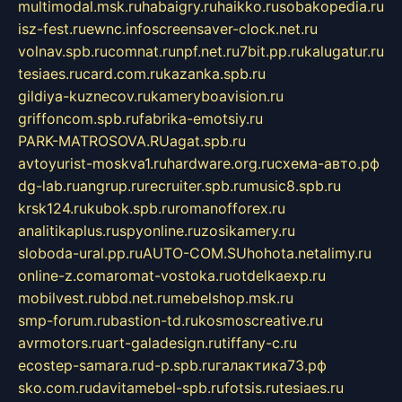
multimodal.msk.ru
habaigry.ru
haikko.ru
sobakopedia.ru
isz-fest.ru
ewnc.info
screensaver-clock.net.ru
volnav.spb.ru
comnat.ru
npf.net.ru
7bit.pp.ru
kalugatur.ru
tesiaes.ru
card.com.ru
kazanka.spb.ru
gildiya-kuznecov.ru
kameryboavision.ru
griffoncom.spb.ru
fabrika-emotsiy.ru
PARK-MATROSOVA.RU
agat.spb.ru
avtoyurist-moskva1.ru
hardware.org.ru
схема-авто.рф
dg-lab.ru
angrup.ru
recruiter.spb.ru
music8.spb.ru
krsk124.ru
kubok.spb.ru
romanofforex.ru
analitikaplus.ru
spyonline.ru
zosikamery.ru
sloboda-ural.pp.ru
AUTO-COM.SU
hohota.net
alimy.ru
online-z.com
aromat-vostoka.ru
otdelkaexp.ru
mobilvest.ru
bbd.net.ru
mebelshop.msk.ru
smp-forum.ru
bastion-td.ru
kosmoscreative.ru
avrmotors.ru
art-galadesign.ru
tiffany-c.ru
ecostep-samara.ru
d-p.spb.ru
галактика73.рф
sko.com.ru
davitamebel-spb.ru
fotsis.ru
tesiaes.ru