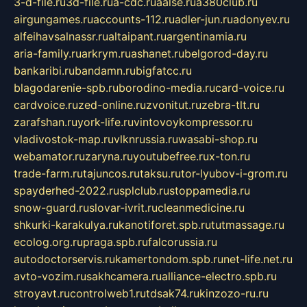
3-d-file.ru
3d-file.ru
a-cdc.ru
aalse.ru
a380club.ru
airgungames.ru
accounts-112.ru
adler-jun.ru
adonyev.ru
alfeihavsalnassr.ru
altaipant.ru
argentinamia.ru
aria-family.ru
arkrym.ru
ashanet.ru
belgorod-day.ru
bankaribi.ru
bandamn.ru
bigfatcc.ru
blagodarenie-spb.ru
borodino-media.ru
card-voice.ru
cardvoice.ru
zed-online.ru
zvonitut.ru
zebra-tlt.ru
zarafshan.ru
york-life.ru
vintovoykompressor.ru
vladivostok-map.ru
vlknrussia.ru
wasabi-shop.ru
webamator.ru
zaryna.ru
youtubefree.ru
x-ton.ru
trade-farm.ru
tajuncos.ru
taksu.ru
tor-lyubov-i-grom.ru
spayderhed-2022.ru
splclub.ru
stoppamedia.ru
snow-guard.ru
slovar-ivrit.ru
cleanmedicine.ru
shkurki-karakulya.ru
kanotiforet.spb.ru
tutmassage.ru
ecolog.org.ru
praga.spb.ru
falcorussia.ru
autodoctorservis.ru
kamertondom.spb.ru
net-life.net.ru
avto-vozim.ru
sakhcamera.ru
alliance-electro.spb.ru
stroyavt.ru
controlweb1.ru
tdsak74.ru
kinzozo-ru.ru