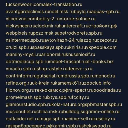
tucsonwoori.com
alex-translation.ru
avantgardeclinics.ru
noel.msk.ru
buylq.ru
aquas-spb.ru
vilnerivne.com
bobry-2.ru
vtoroe-solnce.ru
nickysheen.ru
clockmir.ru
huntercraft.ru
стройокт.рф
webpixels.ru
pczz.msk.su
petrodvorets.spb.ru
nsintermed.spb.ru
avtovirazh-24.ru
jazzq.ru
czecot.ru
cruizi.spb.ru
spasskaya.spb.ru
kniris.ru
vkpeople.com
maminy-mysli.ru
arionorel.ru
khuseniosif.ru
dotmediacup.spb.ru
mebel-tiraspol.ru
all-books.biz
vmauto.spb.ru
shop-astyle.ru
derevo-s.ru
contrinform.ru
gutserial.ru
mdrussia.spb.ru
monod.ru
refine.org.ru
uk-krein.ru
kamensk61.ru
zooclub.info
filonov.org.ru
технокамск.рф
ra-spectr.ru
ooodriada.ru
promelmash.spb.ru
ixtys.spb.ru
fccity.ru
glamourstudio.spb.ru
kola-nature.org
spbmaster.spb.ru
musicoutlet.ru
china.msk.ru
bulldog.su
grimm-online.ru
outlander.net.ru
maga.spb.ru
anime-sell.ru
keseloy.ru
газприборсервис.рф
karmin.spb.ru
shekswood.ru