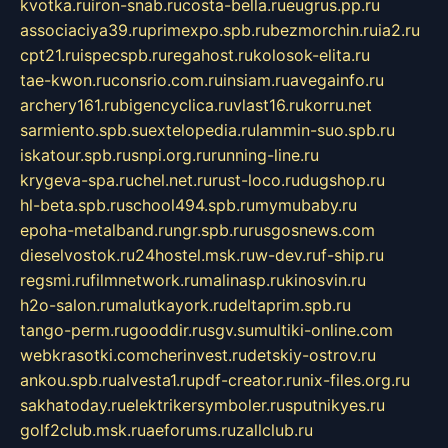
kvotka.ru
iron-snab.ru
costa-bella.ru
eugrus.pp.ru
associaciya39.ru
primexpo.spb.ru
bezmorchin.ru
ia2.ru
cpt21.ru
ispecspb.ru
regahost.ru
kolosok-elita.ru
tae-kwon.ru
consrio.com.ru
insiam.ru
avegainfo.ru
archery161.ru
bigencyclica.ru
vlast16.ru
korru.net
sarmiento.spb.su
extelopedia.ru
lammin-suo.spb.ru
iskatour.spb.ru
snpi.org.ru
running-line.ru
krygeva-spa.ru
chel.net.ru
rust-loco.ru
dugshop.ru
hl-beta.spb.ru
school494.spb.ru
mymubaby.ru
epoha-metalband.ru
ngr.spb.ru
rusgosnews.com
dieselvostok.ru
24hostel.msk.ru
w-dev.ru
f-ship.ru
regsmi.ru
filmnetwork.ru
malinasp.ru
kinosvin.ru
h2o-salon.ru
malutkayork.ru
deltaprim.spb.ru
tango-perm.ru
gooddir.ru
sgv.su
multiki-online.com
webkrasotki.com
cherinvest.ru
detskiy-ostrov.ru
ankou.spb.ru
alvesta1.ru
pdf-creator.ru
nix-files.org.ru
sakhatoday.ru
elektrikersymboler.ru
sputnikyes.ru
golf2club.msk.ru
aeforums.ru
zallclub.ru