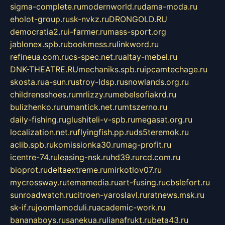
sigma-complete.ru
modernworld.ru
dama-moda.ru
eholot-group.ru
sk-nvkz.ru
DRONGOLD.RU
democratia2.ru
i-farmer.ru
mass-sport.org
jablonex.spb.ru
bookmess.ru
linkword.ru
refineua.com.ru
cs-spec.net.ru
altay-mebel.ru
DNK-THEATRE.RU
mechaniks.spb.ru
ipcamtechage.ru
skosta.ru
a-sun.ru
stroy-ldsp.ru
snowlands.org.ru
childrensshoes.ru
mrlizzy.ru
mebelsofiakrd.ru
bulizhenko.ru
rumantick.net.ru
mtszerno.ru
daily-fishing.ru
glushiteli-v-spb.ru
megasat.org.ru
localization.net.ru
flyingfish.pp.ru
ds5teremok.ru
aclib.spb.ru
komissionka30.ru
mag-profit.ru
icentre-74.ru
leasing-nsk.ru
hd39.ru
rcd.com.ru
bioprot.ru
deltaextreme.ru
mirkotlov07.ru
mycrossway.ru
temamedia.ru
art-fusing.ru
cbslefort.ru
sunroadwatch.ru
citroen-yaroslavl.ru
ratnews.msk.ru
sk-if.ru
joomlamoduli.ru
academic-work.ru
bananaboys.ru
sanekua.ru
lianafrukt.ru
beta43.ru