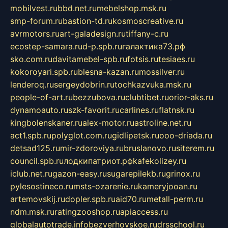
mobilvest.ru
bbd.net.ru
mebelshop.msk.ru
smp-forum.ru
bastion-td.ru
kosmoscreative.ru
avrmotors.ru
art-galadesign.ru
tiffany-c.ru
ecostep-samara.ru
d-p.spb.ru
галактика73.рф
sko.com.ru
davitamebel-spb.ru
fotsis.ru
tesiaes.ru
kokoroyari.spb.ru
blesna-kazan.ru
mossilver.ru
lenderoq.ru
sergeydobrin.ru
tochkazvuka.msk.ru
people-of-art.ru
bezzubova.ru
clubtibet.ru
orior-aks.ru
dynamoauto.ru
szk-favorit.ru
carlines.ru
flatnsk.ru
kingbolenskaner.ru
alex-motor.ru
astroline.net.ru
act1.spb.ru
polyglot.com.ru
gidlipetsk.ru
ooo-driada.ru
detsad125.ru
mir-zdoroviya.ru
bruslanovo.ru
siterem.ru
council.spb.ru
лодкипатриот.рф
kafekolizey.ru
iclub.net.ru
gazon-easy.ru
sugarepilekb.ru
grinox.ru
pylesostineco.ru
msts-ozarenie.ru
kameryjooan.ru
artemovskij.ru
dopler.spb.ru
aid70.ru
metall-perm.ru
ndm.msk.ru
ratingzooshop.ru
apiaccess.ru
globalautotrade.info
bezverhovskoe.ru
drsschool.ru