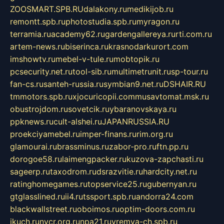
ZOOSMART.SPB.RU
dalakony.ru
medikijob.ru
remontt.spb.ru
photostudia.spb.ru
myragon.ru
terramia.ru
academy62.ru
gardengallereya.ru
rti.com.ru
artem-news.ru
biserinca.ru
krasnodarkurort.com
imshowtv.ru
mebel-v-tule.ru
mobtopik.ru
pcsecurity.net.ru
tool-sib.ru
multimetrunit.ru
sp-tour.ru
fan-cs.ru
santeh-russia.ru
symbian9.net.ru
DSHAIR.RU
tmmotors.spb.ru
xjocuricopii.com
musavtomat.msk.ru
obustrojdom.ru
sovetcik.ru
ybaranovskaya.ru
ppknews.ru
cult-alshei.ru
JAPANRUSSIA.RU
proekciyamebel.ru
imper-finans.ru
rim.org.ru
glamourai.ru
brassminus.ru
zabor-pro.ru
ftn.pp.ru
dorogoe58.ru
laimengpacker.ru
kuzova-zapchasti.ru
sageerp.ru
taxodrom.ru
dsrazvitie.ru
hardcity.net.ru
ratinghomegames.ru
topservice25.ru
gubernyan.ru
gtglasslined.ru
ii4.ru
tssport.spb.ru
andorra24.com
blackwallstreet.ru
oboimos.ru
optim-doors.com.ru
ikuch.ru
nycr.org.ru
npa21.ru
vremya-ch.spb.ru