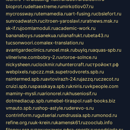
bioprot.ru
deltaextreme.ru
mirkotlov07.ru
mycrossway.ru
temamedia.ru
art-fusing.ru
cbslefort.ru
sunroadwatch.ru
citroen-yaroslavl.ru
ratnews.msk.ru
sk-if.ru
joomlamoduli.ru
academic-work.ru
bananaboys.ru
sanekua.ru
lianafrukt.ru
beta43.ru
tucsonwoori.com
alex-translation.ru
avantgardeclinics.ru
noel.msk.ru
buylq.ru
aquas-spb.ru
vilnerivne.com
bobry-2.ru
vtoroe-solnce.ru
nickysheen.ru
clockmir.ru
huntercraft.ru
стройокт.рф
webpixels.ru
pczz.msk.su
petrodvorets.spb.ru
nsintermed.spb.ru
avtovirazh-24.ru
jazzq.ru
czecot.ru
cruizi.spb.ru
spasskaya.spb.ru
kniris.ru
vkpeople.com
maminy-mysli.ru
arionorel.ru
khuseniosif.ru
dotmediacup.spb.ru
mebel-tiraspol.ru
all-books.biz
vmauto.spb.ru
shop-astyle.ru
derevo-s.ru
contrinform.ru
gutserial.ru
mdrussia.spb.ru
monod.ru
refine.org.ru
uk-krein.ru
kamensk61.ru
zooclub.info
filonov.org.ru
технокамск.рф
ra-spectr.ru
ooodriada.ru