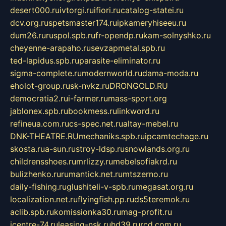
desert000.ru
ivtorgi.ru
ifiori.ru
catalog-statei.ru
dcv.org.ru
spetsmaster174.ru
ipkameryhiseeu.ru
dum26.ru
ruspol.spb.ru
fr-opendp.ru
kam-solnyshko.ru
cheyenne-arapaho.ru
sevzapmetal.spb.ru
ted-lapidus.spb.ru
parasite-eliminator.ru
sigma-complete.ru
modernworld.ru
dama-moda.ru
eholot-group.ru
sk-nvkz.ru
DRONGOLD.RU
democratia2.ru
i-farmer.ru
mass-sport.org
jablonex.spb.ru
bookmess.ru
linkword.ru
refineua.com.ru
cs-spec.net.ru
altay-mebel.ru
DNK-THEATRE.RU
mechaniks.spb.ru
ipcamtechage.ru
skosta.ru
a-sun.ru
stroy-ldsp.ru
snowlands.org.ru
childrensshoes.ru
mrlizzy.ru
mebelsofiakrd.ru
bulizhenko.ru
rumantick.net.ru
mtszerno.ru
daily-fishing.ru
glushiteli-v-spb.ru
megasat.org.ru
localization.net.ru
flyingfish.pp.ru
ds5teremok.ru
aclib.spb.ru
komissionka30.ru
mag-profit.ru
icentre-74.ru
leasing-nsk.ru
hd39.ru
rcd.com.ru