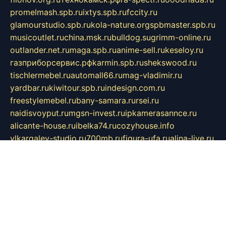
promelmash.spb.ru
ixtys.spb.ru
fccity.ru
glamourstudio.spb.ru
kola-nature.org
spbmaster.spb.ru
musicoutlet.ru
china.msk.ru
bulldog.su
grimm-online.ru
outlander.net.ru
maga.spb.ru
anime-sell.ru
keseloy.ru
газприборсервис.рф
karmin.spb.ru
shekswood.ru
tischlermebel.ru
automall66.ru
mag-vladimir.ru
yardbar.ru
kiwitour.spb.ru
indesign.com.ru
freestylemebel.ru
bany-samara.ru
rsei.ru
naidisvoyput.ru
mgsn-invest.ru
ipkamerasannce.ru
alicante-house.ru
ibelka74.ru
cozyhouse.info
vlkargalev-studio.ru
700mb.ru
figura-ufa.ru
alina-live.ru
belarusiannews.ru
womenknow.ru
dos-vniimk.ru
sega.net.ru
dv.net.ru
phenomenonsofhistory.com
telesputnik.net.ru
wall.pp.ru
pylesosroidmi.ru
gtc-clan.ru
cligs.ru
bibikazap.ru
popova.org.ru
netwhistler.spb.ru
bellvil.ru
bonzon.ru
iss-vladik.ru
defiparis.net.ru
las-gryzas.ru
amku.ru