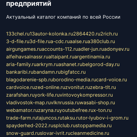
предприятий
Актуальный каталог компаний по всей России
133chel.ru
13autor-kolonka.ru
2864420.ru
2rich.ru
3-d-file.ru
3d-file.ru
a-cdc.ru
aalse.ru
a380club.ru
airgungames.ru
accounts-112.ru
adler-jun.ru
adonyev.ru
alfeihavsalnassr.ru
altaipant.ru
argentinamia.ru
aria-family.ru
arkrym.ru
ashanet.ru
belgorod-day.ru
bankaribi.ru
bandamn.ru
bigfatcc.ru
blagodarenie-spb.ru
borodino-media.ru
card-voice.ru
cardvoice.ru
zed-online.ru
zvonitut.ru
zebra-tlt.ru
zarafshan.ru
york-life.ru
vintovoykompressor.ru
vladivostok-map.ru
vlknrussia.ru
wasabi-shop.ru
webamator.ru
zaryna.ru
youtubefree.ru
x-ton.ru
trade-farm.ru
tajuncos.ru
taksu.ru
tor-lyubov-i-grom.ru
spayderhed-2022.ru
splclub.ru
stoppamedia.ru
snow-guard.ru
slovar-ivrit.ru
cleanmedicine.ru