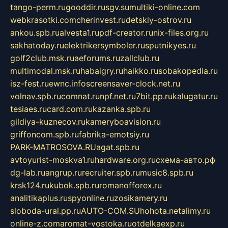
tango-perm.ru
gooddir.ru
sgv.su
multiki-online.com
webkrasotki.com
cherinvest.ru
detskiy-ostrov.ru
ankou.spb.ru
alvesta1.ru
pdf-creator.ru
nix-files.org.ru
sakhatoday.ru
elektrikersymboler.ru
sputnikyes.ru
golf2club.msk.ru
aeforums.ru
zallclub.ru
multimodal.msk.ru
habaigry.ru
haikko.ru
sobakopedia.ru
isz-fest.ru
ewnc.info
screensaver-clock.net.ru
volnav.spb.ru
comnat.ru
npf.net.ru
7bit.pp.ru
kalugatur.ru
tesiaes.ru
card.com.ru
kazanka.spb.ru
gildiya-kuznecov.ru
kameryboavision.ru
griffoncom.spb.ru
fabrika-emotsiy.ru
PARK-MATROSOVA.RU
agat.spb.ru
avtoyurist-moskva1.ru
hardware.org.ru
схема-авто.рф
dg-lab.ru
angrup.ru
recruiter.spb.ru
music8.spb.ru
krsk124.ru
kubok.spb.ru
romanofforex.ru
analitikaplus.ru
spyonline.ru
zosikamery.ru
sloboda-ural.pp.ru
AUTO-COM.SU
hohota.net
alimy.ru
online-z.com
aromat-vostoka.ru
otdelkaexp.ru