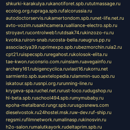
shkurki-karakulya.ru
kanotiforet.spb.ru
tutmassage.ru
ecolog.org.ru
praga.spb.ru
falcorussia.ru
autodoctorservis.ru
kamertondom.spb.ru
net-life.net.ru
avto-vozim.ru
sakhcamera.ru
alliance-electro.spb.ru
stroyavt.ru
controlweb1.ru
tdsak74.ru
kinzozo-ru.ru
kvotka.ru
iron-snab.ru
costa-bella.ru
eugrus.pp.ru
associaciya39.ru
primexpo.spb.ru
bezmorchin.ru
ia2.ru
cpt21.ru
ispecspb.ru
regahost.ru
kolosok-elita.ru
tae-kwon.ru
consrio.com.ru
insiam.ru
avegainfo.ru
archery161.ru
bigencyclica.ru
vlast16.ru
korru.net
sarmiento.spb.su
extelopedia.ru
lammin-suo.spb.ru
iskatour.spb.ru
snpi.org.ru
running-line.ru
krygeva-spa.ru
chel.net.ru
rust-loco.ru
dugshop.ru
hl-beta.spb.ru
school494.spb.ru
mymubaby.ru
epoha-metalband.ru
ngr.spb.ru
rusgosnews.com
dieselvostok.ru
24hostel.msk.ru
w-dev.ru
f-ship.ru
regsmi.ru
filmnetwork.ru
malinasp.ru
kinosvin.ru
h2o-salon.ru
malutkayork.ru
deltaprim.spb.ru