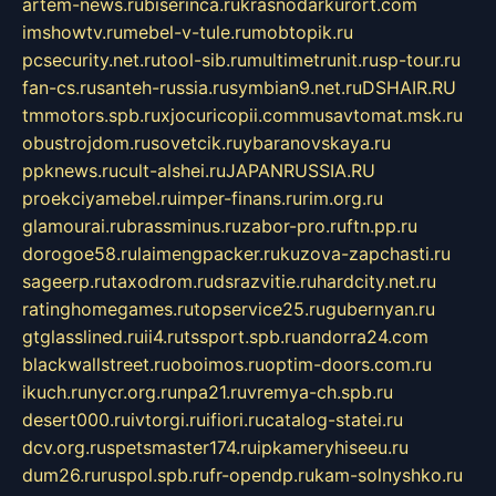
artem-news.ru
biserinca.ru
krasnodarkurort.com
imshowtv.ru
mebel-v-tule.ru
mobtopik.ru
pcsecurity.net.ru
tool-sib.ru
multimetrunit.ru
sp-tour.ru
fan-cs.ru
santeh-russia.ru
symbian9.net.ru
DSHAIR.RU
tmmotors.spb.ru
xjocuricopii.com
musavtomat.msk.ru
obustrojdom.ru
sovetcik.ru
ybaranovskaya.ru
ppknews.ru
cult-alshei.ru
JAPANRUSSIA.RU
proekciyamebel.ru
imper-finans.ru
rim.org.ru
glamourai.ru
brassminus.ru
zabor-pro.ru
ftn.pp.ru
dorogoe58.ru
laimengpacker.ru
kuzova-zapchasti.ru
sageerp.ru
taxodrom.ru
dsrazvitie.ru
hardcity.net.ru
ratinghomegames.ru
topservice25.ru
gubernyan.ru
gtglasslined.ru
ii4.ru
tssport.spb.ru
andorra24.com
blackwallstreet.ru
oboimos.ru
optim-doors.com.ru
ikuch.ru
nycr.org.ru
npa21.ru
vremya-ch.spb.ru
desert000.ru
ivtorgi.ru
ifiori.ru
catalog-statei.ru
dcv.org.ru
spetsmaster174.ru
ipkameryhiseeu.ru
dum26.ru
ruspol.spb.ru
fr-opendp.ru
kam-solnyshko.ru