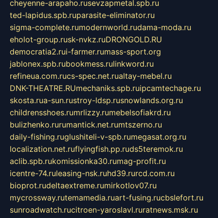
cheyenne-arapaho.ru
sevzapmetal.spb.ru
ted-lapidus.spb.ru
parasite-eliminator.ru
sigma-complete.ru
modernworld.ru
dama-moda.ru
eholot-group.ru
sk-nvkz.ru
DRONGOLD.RU
democratia2.ru
i-farmer.ru
mass-sport.org
jablonex.spb.ru
bookmess.ru
linkword.ru
refineua.com.ru
cs-spec.net.ru
altay-mebel.ru
DNK-THEATRE.RU
mechaniks.spb.ru
ipcamtechage.ru
skosta.ru
a-sun.ru
stroy-ldsp.ru
snowlands.org.ru
childrensshoes.ru
mrlizzy.ru
mebelsofiakrd.ru
bulizhenko.ru
rumantick.net.ru
mtszerno.ru
daily-fishing.ru
glushiteli-v-spb.ru
megasat.org.ru
localization.net.ru
flyingfish.pp.ru
ds5teremok.ru
aclib.spb.ru
komissionka30.ru
mag-profit.ru
icentre-74.ru
leasing-nsk.ru
hd39.ru
rcd.com.ru
bioprot.ru
deltaextreme.ru
mirkotlov07.ru
mycrossway.ru
temamedia.ru
art-fusing.ru
cbslefort.ru
sunroadwatch.ru
citroen-yaroslavl.ru
ratnews.msk.ru