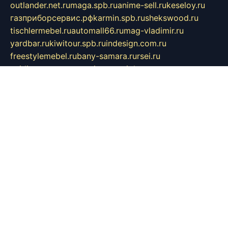
outlander.net.ru
maga.spb.ru
anime-sell.ru
keseloy.ru
газприборсервис.рф
karmin.spb.ru
shekswood.ru
tischlermebel.ru
automall66.ru
mag-vladimir.ru
yardbar.ru
kiwitour.spb.ru
indesign.com.ru
freestylemebel.ru
bany-samara.ru
rsei.ru
naidisvoyput.ru
mgsn-invest.ru
ipkamerasannce.ru
alicante-house.ru
ibelka74.ru
cozyhouse.info
vlkargalev-studio.ru
700mb.ru
figura-ufa.ru
alina-live.ru
belarusiannews.ru
womenknow.ru
dos-vniimk.ru
sega.net.ru
dv.net.ru
phenomenonsofhistory.com
telesputnik.net.ru
wall.pp.ru
pylesosroidmi.ru
gtc-clan.ru
cligs.ru
bibikazap.ru
popova.org.ru
netwhistler.spb.ru
bellvil.ru
bonzon.ru
iss-vladik.ru
defiparis.net.ru
las-gryzas.ru
amku.ru
electednews.spb.ru
feather.org.ru
spar72.ru
tankiigri.ru
dominus.com.ru
ibtree.ru
sanykool.pp.ru
unixlib.org.ru
menatep.spb.ru
gartenterrassen.ru
printeka.ru
skvozilka.com.ru
parkovka-pub.ru
lovemobi.ru
art-ru.ru