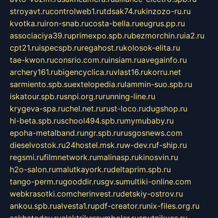
stroyavt.ru
controlweb1.ru
tdsak74.ru
kinzozo-ru.ru
kvotka.ru
iron-snab.ru
costa-bella.ru
eugrus.pp.ru
associaciya39.ru
primexpo.spb.ru
bezmorchin.ru
ia2.ru
cpt21.ru
ispecspb.ru
regahost.ru
kolosok-elita.ru
tae-kwon.ru
consrio.com.ru
insiam.ru
avegainfo.ru
archery161.ru
bigencyclica.ru
vlast16.ru
korru.net
sarmiento.spb.su
extelopedia.ru
lammin-suo.spb.ru
iskatour.spb.ru
snpi.org.ru
running-line.ru
krygeva-spa.ru
chel.net.ru
rust-loco.ru
dugshop.ru
hl-beta.spb.ru
school494.spb.ru
mymubaby.ru
epoha-metalband.ru
ngr.spb.ru
rusgosnews.com
dieselvostok.ru
24hostel.msk.ru
w-dev.ru
f-ship.ru
regsmi.ru
filmnetwork.ru
malinasp.ru
kinosvin.ru
h2o-salon.ru
malutkayork.ru
deltaprim.spb.ru
tango-perm.ru
gooddir.ru
sgv.su
multiki-online.com
webkrasotki.com
cherinvest.ru
detskiy-ostrov.ru
ankou.spb.ru
alvesta1.ru
pdf-creator.ru
nix-files.org.ru