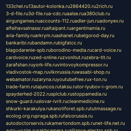
133chel.ru
13autor-kolonka.ru
2864420.ru
2rich.ru
3-d-file.ru
3d-file.ru
a-cdc.ru
aalse.ru
a380club.ru
airgungames.ru
accounts-112.ru
adler-jun.ru
adonyev.ru
alfeihavsalnassr.ru
altaipant.ru
argentinamia.ru
aria-family.ru
arkrym.ru
ashanet.ru
belgorod-day.ru
bankaribi.ru
bandamn.ru
bigfatcc.ru
blagodarenie-spb.ru
borodino-media.ru
card-voice.ru
cardvoice.ru
zed-online.ru
zvonitut.ru
zebra-tlt.ru
zarafshan.ru
york-life.ru
vintovoykompressor.ru
vladivostok-map.ru
vlknrussia.ru
wasabi-shop.ru
webamator.ru
zaryna.ru
youtubefree.ru
x-ton.ru
trade-farm.ru
tajuncos.ru
taksu.ru
tor-lyubov-i-grom.ru
spayderhed-2022.ru
splclub.ru
stoppamedia.ru
snow-guard.ru
slovar-ivrit.ru
cleanmedicine.ru
shkurki-karakulya.ru
kanotiforet.spb.ru
tutmassage.ru
ecolog.org.ru
praga.spb.ru
falcorussia.ru
autodoctorservis.ru
kamertondom.spb.ru
net-life.net.ru
avto-vozim.ru
sakhcamera.ru
alliance-electro.spb.ru