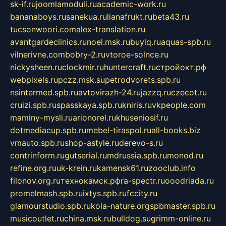
sk-if.ru
joomlamoduli.ru
academic-work.ru
bananaboys.ru
sanekua.ru
lianafrukt.ru
beta43.ru
tucsonwoori.com
alex-translation.ru
avantgardeclinics.ru
noel.msk.ru
buylq.ru
aquas-spb.ru
vilnerivne.com
bobry-2.ru
vtoroe-solnce.ru
nickysheen.ru
clockmir.ru
huntercraft.ru
стройокт.рф
webpixels.ru
pczz.msk.su
petrodvorets.spb.ru
nsintermed.spb.ru
avtovirazh-24.ru
jazzq.ru
czecot.ru
cruizi.spb.ru
spasskaya.spb.ru
kniris.ru
vkpeople.com
maminy-mysli.ru
arionorel.ru
khuseniosif.ru
dotmediacup.spb.ru
mebel-tiraspol.ru
all-books.biz
vmauto.spb.ru
shop-astyle.ru
derevo-s.ru
contrinform.ru
gutserial.ru
mdrussia.spb.ru
monod.ru
refine.org.ru
uk-krein.ru
kamensk61.ru
zooclub.info
filonov.org.ru
технокамск.рф
ra-spectr.ru
ooodriada.ru
promelmash.spb.ru
ixtys.spb.ru
fccity.ru
glamourstudio.spb.ru
kola-nature.org
spbmaster.spb.ru
musicoutlet.ru
china.msk.ru
bulldog.su
grimm-online.ru