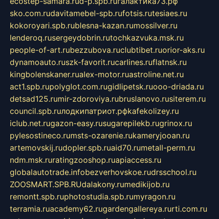
ecostep-samara.ru
d-p.spb.ru
галактика73.рф
sko.com.ru
davitamebel-spb.ru
fotsis.ru
tesiaes.ru
kokoroyari.spb.ru
blesna-kazan.ru
mossilver.ru
lenderoq.ru
sergeydobrin.ru
tochkazvuka.msk.ru
people-of-art.ru
bezzubova.ru
clubtibet.ru
orior-aks.ru
dynamoauto.ru
szk-favorit.ru
carlines.ru
flatnsk.ru
kingbolenskaner.ru
alex-motor.ru
astroline.net.ru
act1.spb.ru
polyglot.com.ru
gidlipetsk.ru
ooo-driada.ru
detsad125.ru
mir-zdoroviya.ru
bruslanovo.ru
siterem.ru
council.spb.ru
лодкипатриот.рф
kafekolizey.ru
iclub.net.ru
gazon-easy.ru
sugarepilekb.ru
grinox.ru
pylesostineco.ru
msts-ozarenie.ru
kameryjooan.ru
artemovskij.ru
dopler.spb.ru
aid70.ru
metall-perm.ru
ndm.msk.ru
ratingzooshop.ru
apiaccess.ru
globalautotrade.info
bezverhovskoe.ru
drsschool.ru
ZOOSMART.SPB.RU
dalakony.ru
medikijob.ru
remontt.spb.ru
photostudia.spb.ru
myragon.ru
terramia.ru
academy62.ru
gardengallereya.ru
rti.com.ru