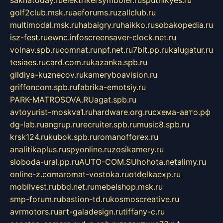
sakhatoday.ru
elektrikersymboler.ru
sputnikyes.ru
golf2club.msk.ru
aeforums.ru
zallclub.ru
multimodal.msk.ru
habaigry.ru
haikko.ru
sobakopedia.ru
isz-fest.ru
ewnc.info
screensaver-clock.net.ru
volnav.spb.ru
comnat.ru
npf.net.ru
7bit.pp.ru
kalugatur.ru
tesiaes.ru
card.com.ru
kazanka.spb.ru
gildiya-kuznecov.ru
kameryboavision.ru
griffoncom.spb.ru
fabrika-emotsiy.ru
PARK-MATROSOVA.RU
agat.spb.ru
avtoyurist-moskva1.ru
hardware.org.ru
схема-авто.рф
dg-lab.ru
angrup.ru
recruiter.spb.ru
music8.spb.ru
krsk124.ru
kubok.spb.ru
romanofforex.ru
analitikaplus.ru
spyonline.ru
zosikamery.ru
sloboda-ural.pp.ru
AUTO-COM.SU
hohota.net
alimy.ru
online-z.com
aromat-vostoka.ru
otdelkaexp.ru
mobilvest.ru
bbd.net.ru
mebelshop.msk.ru
smp-forum.ru
bastion-td.ru
kosmoscreative.ru
avrmotors.ru
art-galadesign.ru
tiffany-c.ru