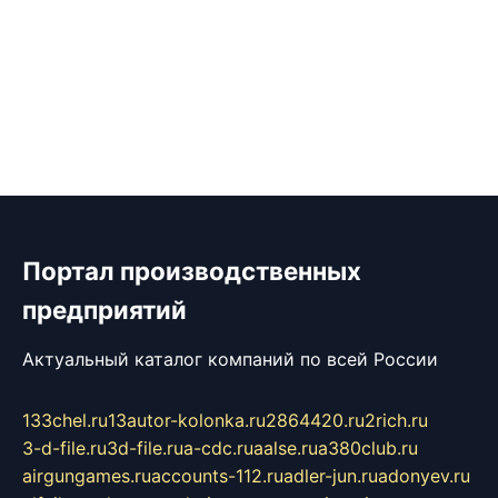
Портал производственных
предприятий
Актуальный каталог компаний по всей России
133chel.ru
13autor-kolonka.ru
2864420.ru
2rich.ru
3-d-file.ru
3d-file.ru
a-cdc.ru
aalse.ru
a380club.ru
airgungames.ru
accounts-112.ru
adler-jun.ru
adonyev.ru