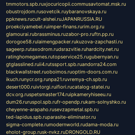
tmmotors.spb.ru
xjocuricopii.com
musavtomat.msk.ru
obustrojdom.ru
sovetcik.ru
ybaranovskaya.ru
ppknews.ru
cult-alshei.ru
JAPANRUSSIA.RU
proekciyamebel.ru
imper-finans.ru
rim.org.ru
glamourai.ru
brassminus.ru
zabor-pro.ru
ftn.pp.ru
dorogoe58.ru
laimengpacker.ru
kuzova-zapchasti.ru
sageerp.ru
taxodrom.ru
dsrazvitie.ru
hardcity.net.ru
ratinghomegames.ru
topservice25.ru
gubernyan.ru
gtglasslined.ru
ii4.ru
tssport.spb.ru
andorra24.com
blackwallstreet.ru
oboimos.ru
optim-doors.com.ru
ikuch.ru
nycr.org.ru
npa21.ru
vremya-ch.spb.ru
desert000.ru
ivtorgi.ru
ifiori.ru
catalog-statei.ru
dcv.org.ru
spetsmaster174.ru
ipkameryhiseeu.ru
dum26.ru
ruspol.spb.ru
fr-opendp.ru
kam-solnyshko.ru
cheyenne-arapaho.ru
sevzapmetal.spb.ru
ted-lapidus.spb.ru
parasite-eliminator.ru
sigma-complete.ru
modernworld.ru
dama-moda.ru
eholot-group.ru
sk-nvkz.ru
DRONGOLD.RU