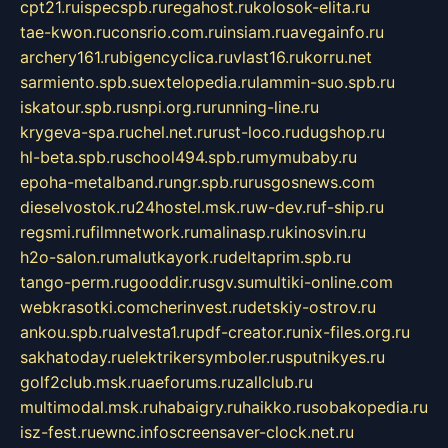
cpt21.ru
ispecspb.ru
regahost.ru
kolosok-elita.ru
tae-kwon.ru
consrio.com.ru
insiam.ru
avegainfo.ru
archery161.ru
bigencyclica.ru
vlast16.ru
korru.net
sarmiento.spb.su
extelopedia.ru
lammin-suo.spb.ru
iskatour.spb.ru
snpi.org.ru
running-line.ru
krygeva-spa.ru
chel.net.ru
rust-loco.ru
dugshop.ru
hl-beta.spb.ru
school494.spb.ru
mymubaby.ru
epoha-metalband.ru
ngr.spb.ru
rusgosnews.com
dieselvostok.ru
24hostel.msk.ru
w-dev.ru
f-ship.ru
regsmi.ru
filmnetwork.ru
malinasp.ru
kinosvin.ru
h2o-salon.ru
malutkayork.ru
deltaprim.spb.ru
tango-perm.ru
gooddir.ru
sgv.su
multiki-online.com
webkrasotki.com
cherinvest.ru
detskiy-ostrov.ru
ankou.spb.ru
alvesta1.ru
pdf-creator.ru
nix-files.org.ru
sakhatoday.ru
elektrikersymboler.ru
sputnikyes.ru
golf2club.msk.ru
aeforums.ru
zallclub.ru
multimodal.msk.ru
habaigry.ru
haikko.ru
sobakopedia.ru
isz-fest.ru
ewnc.info
screensaver-clock.net.ru