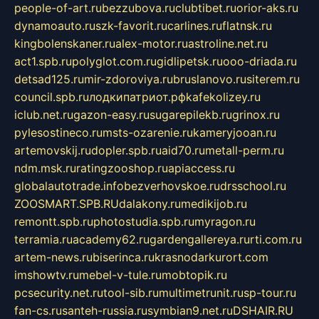
people-of-art.ru
bezzubova.ru
clubtibet.ru
orior-aks.ru
dynamoauto.ru
szk-favorit.ru
carlines.ru
flatnsk.ru
kingbolenskaner.ru
alex-motor.ru
astroline.net.ru
act1.spb.ru
polyglot.com.ru
gidlipetsk.ru
ooo-driada.ru
detsad125.ru
mir-zdoroviya.ru
bruslanovo.ru
siterem.ru
council.spb.ru
лодкипатриот.рф
kafekolizey.ru
iclub.net.ru
gazon-easy.ru
sugarepilekb.ru
grinox.ru
pylesostineco.ru
msts-ozarenie.ru
kameryjooan.ru
artemovskij.ru
dopler.spb.ru
aid70.ru
metall-perm.ru
ndm.msk.ru
ratingzooshop.ru
apiaccess.ru
globalautotrade.info
bezverhovskoe.ru
drsschool.ru
ZOOSMART.SPB.RU
dalakony.ru
medikijob.ru
remontt.spb.ru
photostudia.spb.ru
myragon.ru
terramia.ru
academy62.ru
gardengallereya.ru
rti.com.ru
artem-news.ru
biserinca.ru
krasnodarkurort.com
imshowtv.ru
mebel-v-tule.ru
mobtopik.ru
pcsecurity.net.ru
tool-sib.ru
multimetrunit.ru
sp-tour.ru
fan-cs.ru
santeh-russia.ru
symbian9.net.ru
DSHAIR.RU