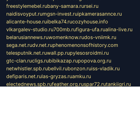
freestylemebel.ru
bany-samara.ru
rsei.ru
naidisvoyput.ru
mgsn-invest.ru
ipkamerasannce.ru
alicante-house.ru
ibelka74.ru
cozyhouse.info
vlkargalev-studio.ru
700mb.ru
figura-ufa.ru
alina-live.ru
belarusiannews.ru
womenknow.ru
dos-vniimk.ru
sega.net.ru
dv.net.ru
phenomenonsofhistory.com
telesputnik.net.ru
wall.pp.ru
pylesosroidmi.ru
gtc-clan.ru
cligs.ru
bibikazap.ru
popova.org.ru
netwhistler.spb.ru
bellvil.ru
bonzon.ru
iss-vladik.ru
defiparis.net.ru
las-gryzas.ru
amku.ru
electednews.spb.ru
feather.org.ru
spar72.ru
tankiigri.ru
dominus.com.ru
ibtree.ru
sanykool.pp.ru
unixlib.org.ru
menatep.spb.ru
gartenterrassen.ru
printeka.ru
skvozilka.com.ru
parkovka-pub.ru
lovemobi.ru
art-ru.ru
emulatorz.com.ru
alucomp.com.ru
tatforum.com.ru
alternativa-profi.ru
dermakler.ru
artsurvey.ru
aredir.ru
khimspas.ru
centr-maxi.ru
2018r.ru
bort-stomer-defort.ru
professional2.ru
gibsons.ru