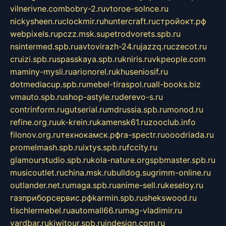
vilnerivne.com
bobry-2.ru
vtoroe-solnce.ru
nickysheen.ru
clockmir.ru
huntercraft.ru
стройокт.рф
webpixels.ru
pczz.msk.su
petrodvorets.spb.ru
nsintermed.spb.ru
avtovirazh-24.ru
jazzq.ru
czecot.ru
cruizi.spb.ru
spasskaya.spb.ru
kniris.ru
vkpeople.com
maminy-mysli.ru
arionorel.ru
khuseniosif.ru
dotmediacup.spb.ru
mebel-tiraspol.ru
all-books.biz
vmauto.spb.ru
shop-astyle.ru
derevo-s.ru
contrinform.ru
gutserial.ru
mdrussia.spb.ru
monod.ru
refine.org.ru
uk-krein.ru
kamensk61.ru
zooclub.info
filonov.org.ru
технокамск.рф
ra-spectr.ru
ooodriada.ru
promelmash.spb.ru
ixtys.spb.ru
fccity.ru
glamourstudio.spb.ru
kola-nature.org
spbmaster.spb.ru
musicoutlet.ru
china.msk.ru
bulldog.su
grimm-online.ru
outlander.net.ru
maga.spb.ru
anime-sell.ru
keseloy.ru
газприборсервис.рф
karmin.spb.ru
shekswood.ru
tischlermebel.ru
automall66.ru
mag-vladimir.ru
yardbar.ru
kiwitour.spb.ru
indesign.com.ru