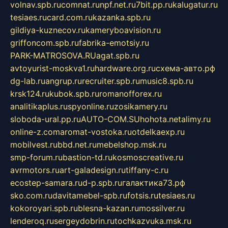
volnav.spb.ru
comnat.ru
npf.net.ru
7bit.pp.ru
kalugatur.ru
tesiaes.ru
card.com.ru
kazanka.spb.ru
gildiya-kuznecov.ru
kameryboavision.ru
griffoncom.spb.ru
fabrika-emotsiy.ru
PARK-MATROSOVA.RU
agat.spb.ru
avtoyurist-moskva1.ru
hardware.org.ru
схема-авто.рф
dg-lab.ru
angrup.ru
recruiter.spb.ru
music8.spb.ru
krsk124.ru
kubok.spb.ru
romanofforex.ru
analitikaplus.ru
spyonline.ru
zosikamery.ru
sloboda-ural.pp.ru
AUTO-COM.SU
hohota.net
alimy.ru
online-z.com
aromat-vostoka.ru
otdelkaexp.ru
mobilvest.ru
bbd.net.ru
mebelshop.msk.ru
smp-forum.ru
bastion-td.ru
kosmoscreative.ru
avrmotors.ru
art-galadesign.ru
tiffany-c.ru
ecostep-samara.ru
d-p.spb.ru
галактика73.рф
sko.com.ru
davitamebel-spb.ru
fotsis.ru
tesiaes.ru
kokoroyari.spb.ru
blesna-kazan.ru
mossilver.ru
lenderoq.ru
sergeydobrin.ru
tochkazvuka.msk.ru