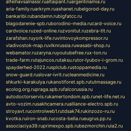
alfeihavsalnassr.ru
altaipant.ru
argentinamia.ru
aria-family.ru
arkrym.ru
ashanet.ru
belgorod-day.ru
bankaribi.ru
bandamn.ru
bigfatcc.ru
blagodarenie-spb.ru
borodino-media.ru
card-voice.ru
cardvoice.ru
zed-online.ru
zvonitut.ru
zebra-tlt.ru
zarafshan.ru
york-life.ru
vintovoykompressor.ru
vladivostok-map.ru
vlknrussia.ru
wasabi-shop.ru
webamator.ru
zaryna.ru
youtubefree.ru
x-ton.ru
trade-farm.ru
tajuncos.ru
taksu.ru
tor-lyubov-i-grom.ru
spayderhed-2022.ru
splclub.ru
stoppamedia.ru
snow-guard.ru
slovar-ivrit.ru
cleanmedicine.ru
shkurki-karakulya.ru
kanotiforet.spb.ru
tutmassage.ru
ecolog.org.ru
praga.spb.ru
falcorussia.ru
autodoctorservis.ru
kamertondom.spb.ru
net-life.net.ru
avto-vozim.ru
sakhcamera.ru
alliance-electro.spb.ru
stroyavt.ru
controlweb1.ru
tdsak74.ru
kinzozo-ru.ru
kvotka.ru
iron-snab.ru
costa-bella.ru
eugrus.pp.ru
associaciya39.ru
primexpo.spb.ru
bezmorchin.ru
ia2.ru