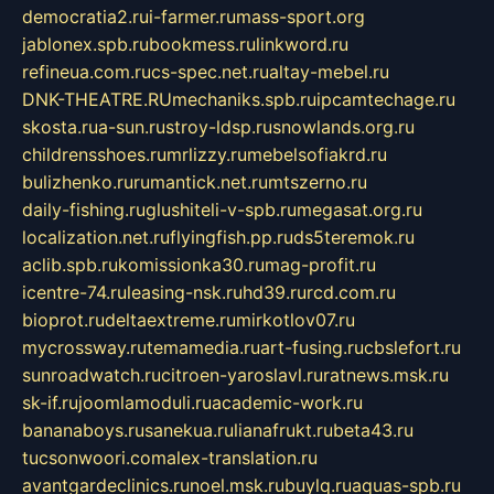
democratia2.ru
i-farmer.ru
mass-sport.org
jablonex.spb.ru
bookmess.ru
linkword.ru
refineua.com.ru
cs-spec.net.ru
altay-mebel.ru
DNK-THEATRE.RU
mechaniks.spb.ru
ipcamtechage.ru
skosta.ru
a-sun.ru
stroy-ldsp.ru
snowlands.org.ru
childrensshoes.ru
mrlizzy.ru
mebelsofiakrd.ru
bulizhenko.ru
rumantick.net.ru
mtszerno.ru
daily-fishing.ru
glushiteli-v-spb.ru
megasat.org.ru
localization.net.ru
flyingfish.pp.ru
ds5teremok.ru
aclib.spb.ru
komissionka30.ru
mag-profit.ru
icentre-74.ru
leasing-nsk.ru
hd39.ru
rcd.com.ru
bioprot.ru
deltaextreme.ru
mirkotlov07.ru
mycrossway.ru
temamedia.ru
art-fusing.ru
cbslefort.ru
sunroadwatch.ru
citroen-yaroslavl.ru
ratnews.msk.ru
sk-if.ru
joomlamoduli.ru
academic-work.ru
bananaboys.ru
sanekua.ru
lianafrukt.ru
beta43.ru
tucsonwoori.com
alex-translation.ru
avantgardeclinics.ru
noel.msk.ru
buylq.ru
aquas-spb.ru